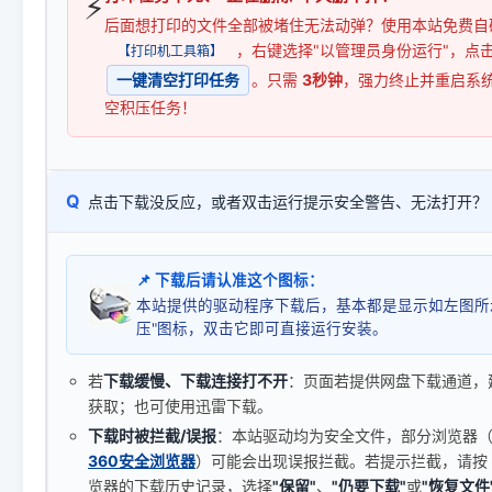
⚡
后面想打印的文件全部被堵住无法动弹？使用本站免费自
，右键选择"以管理员身份运行"，点
【打印机工具箱】
一键清空打印任务
。只需
3秒钟
，强力终止并重启系
空积压任务！
Q
点击下载没反应，或者双击运行提示安全警告、无法打开？
📌 下载后请认准这个图标：
本站提供的驱动程序下载后，基本都是显示如左图所
压"图标，双击它即可直接运行安装。
若
下载缓慢、下载连接打不开
：页面若提供网盘下载通道，
获取；也可使用迅雷下载。
下载时被拦截/误报
：本站驱动均为安全文件，部分浏览器（如 C
360安全浏览器
）可能会出现误报拦截。若提示拦截，请按
览器的下载历史记录，选择
"保留"
、
"仍要下载"
或
"恢复文件