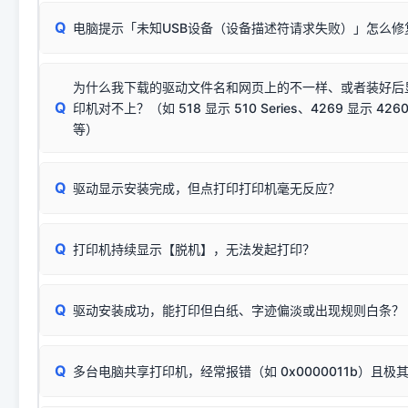
请对照本站安装器左侧的图示进行排查：
：代表与本机系
✘ 安装失败
系统（如 Win10/Win11 最新版）已彻底不再识别老旧驱动的
Q
电脑提示「未知USB设备（设备描述符请求失败）」怎么修
首先确认打印机电源已开启，USB数据线两端已完全插紧；
（被自动跳过），并不影响正
致安装失败。请尝试以下方案：
若使用的是台式机，请优先插到电脑机箱的
后置原生USB接
结论：只要窗口里出现了任意一
出现该报错说明电脑读取不到打印机硬件信息。这通常和驱动
该报错是因为老款打印机官方使用的是旧版签名，新版 Win10/W
供电不足极易导致识别失败）；
窗口去打印测试即可。
为什么我下载的驱动文件名和网页上的不一样、或者装好后
查硬件连接：
容，而非文件安全性问题。
排除线材松动后，可尝试更换一条USB数据线，或在设备管
Q
印机对不上？（如 518 显示 510 Series、4269 显示 4260
将USB数据线两端全部拔下，重新插紧；
临时解决方案：
关闭系统驱动强制签名完整步骤
安装完成后可打印Windows系统测试页确认连通，参考：
如何打
硬件改动】刷新硬件列表。
等）
台式电脑请务必插在机箱后置USB插口，切勿使用前置插口
页图文教程
（提醒：此方式仅在安装老款驱动时临时开启，日常正常使用无需
关闭打印机电源，等待约5秒后重新开机，让系统重新握手
🟢 放心：这是正常匹配的官方驱动，通常可以顺利安装与
验。）
Q
驱动显示安装完成，但点打印打印机毫无反应？
尝试更换一条带双磁环屏蔽的优质打印线，劣质或老化的线
这是打印机行业普遍采用的**官方命名规则**。因为品牌商在
因。
配置稍有不同，但内部核心芯片和打印功能基本一致**的几十
建议通过简易自检，快速划分排查范围：
系列"。
若进行上述操作后依然无效，可能为打印机主板接口故障。详
Q
打印机持续显示【脱机】，无法发起打印？
观察打印机指示灯：
🟢 绿灯常亮
通常代表机器处于正常
USB设备简易修复教程
为了提高开发和维护效率，官方只会为该系列发布**一套通用的
或
🟡 黄灯
闪烁/常亮，一般表示缺纸、卡纸或耗材未能
时，通常会采用这个系列中的**基础款型号**，或者在尾部加
简单尝试：关闭打印机电源，重启电脑，重新插拔机箱后置原
识。
Q
进行简易复印测试（限一体机）：掀开扫描仪盖板，原稿朝
驱动安装成功，能打印但白纸、字迹偏淡或出现规则白条？
进入系统打印队列，点击顶部「打印机」菜单，检查并
取消
按下带有复印标识
的按键测试。
机」
选项；
此现象通常与驱动无关，大多为耗材或硬件故障，请优先进行机
✅ 复印正常 = 打印机硬件良好。故障通常出在电脑驱动、
📌 行业常见典型例子（它们共用同一个官方驱动包）：
若打印任务堆积卡死，可尝试使用本站免费工具箱，一键修
Q
断：
多台电脑共享打印机，经常报错（如 0x0000011b）且极
上；
惠普 (HP)
完整图文修复指导：
打印机显示脱机一键修复教程
❌ 复印无反应/打印白纸 = 打印机本身存在硬件故障。重
机身自检或复印同样不正常：激光机可能碳粉耗尽、硒鼓寿