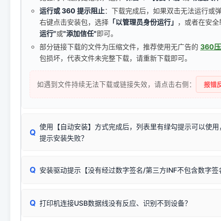
运行或 360 提示阻止
：下载完成后，如果双击无法运行或
右键点击安装包，选择
「以管理员身份运行」
，或者在安全
运行"
或
"添加信任"
即可。
部分链接下载的文件为压缩文件，推荐使用无广告的
360
包损坏，代表文件未完整下载，请重新下载即可。
如遇到文件持续无法下载或链接失效，请点击右侧：
报错反
使用【自动安装】方式完成后，列表里有绿勾提示可以使用
Q
提示安装失败？
无需担心，这是正常现象。
Q
安装驱动提示【没有经过数字签名/第三方INF不包含数字
由于本站驱动包集成了32位和64位驱动，自动安装程序在运
数，并只安装与系统相匹配的那一部分：
Windows较新版本系统强制校验驱动的安全数字签名。部分
Q
往往会弹出此类提示。
打印机连接USB数据线没有反应、识别不到设备？
：代表与您当
✔ 可以使用了
动已安装成功。
🛡️ 本站驱动均经过严格签名。但由于微软系统安全限制，
部