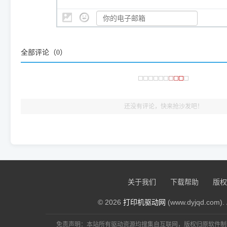
👨‍💻 站长有话说：
咱几乎每天都在远程帮网友安装各种打印机驱动。本站提供的驱
频使用的，要是驱动有错或者不能用，站长每天帮人装机时早就
大家反馈的问题也会及时验证修复，大家完全可以放心下载。
全部评论（
0
）
🎯 检验标准：只要驱动顺利装完，设备管理器内没有黄色感叹
出纸，就说明已经完美兼容，无需纠结显示名称上的细微差别
还没有评论，快来抢沙发吧！
关于我们
下载帮助
版权
© 2026
打印机驱动网
(www.dyjqd.com). 
免责声明：本站所有驱动资源均搜集自互联网，版权归原软件制