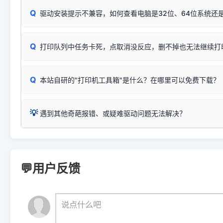
：
HP Smart Tank 511、515、516、518
等属于同系列
Windows安全补丁更新后，极易导致局域网USB共享模式下报错 `0
系售后或商家。
能墨盒干涸、喷头堵塞。
显示为
HP Smart Tank 510 Series
.
Q
频繁脱机。
驱动安装提示不兼容，如何查看电脑是32位、64位系统还是
分步排查方案：
驱动装好无法打印完整排查方案
机身单独测试一切正常，唯独电脑打印时出现异常：需重新检测 
：
HP DeskJet 2131、2132、2138
等属于同系列，官方
✅ 建议首先自查：打印机本身是否支持WiFi/无线或有线
试页、端口或驱动配置。
为
HP DeskJet 2130 Series
.
式最稳定）
在键盘上同时按下
+
Win
P
Q
爱普生 (Epson)
打印队列中任务卡死，点取消没反应，删不掉也无法继续打
一键打开系统属性，即可查看
如果您需要选购更换硒鼓或墨盒等，可点击右侧链接查看。微薄
检查机身背面，是否配有 RJ45 网络接口；
：
Epson L4266、L4268、L4269
等属于同系列，官方
型。
于本站服务器租用与工具箱的维护。
检查操作面板上是否有类似无线/WiFi的图标或按键；
为
Epson L4260 Series
.
当发送了错误的打印指令、想删
您也可以使用本站自研的
【打
Q
本站自研的"打印机工具箱"是什么？在哪里可以免费下载？
查看高性价比耗材 ＞
打印机具体型号后缀若带有
佳能 (Canon)
W / DN / WiFi
，通常代表具备
得等好久才有反应挺浪费时间的
在左下角"系统信息"一栏中，
：
Canon G3820、G3821、G3860
等属于同系列，官
若打印机本身带有网口/WiFi，请直接将其配置为网络打印模
到当前的操作系统版本以及系
💡 推荐使用工具箱一键清理：
这是本站自研开发的**绿色、免安装、无广告维护小工具**，
为
Canon G3020 Series
.
USB局域网共享方案。
💡
下载并打开本站自研的
【打印
疑难操作：
遇到其他奇葩报错、或疑难驱动问题无法解决？
详细图文指南：
如何查看自己电
三星 (Samsung)
进入左侧
「安装维护」
菜单；
共享报错完整修复教程：
0x0000011b报错手工解决办法
一键重启打印服务，清除各种顽固卡死、无法删除的打印队
您可以将您遇到的问题反馈给我们。请务必附带：
打印机完整型
：
Samsung SCX-3401、3405
等属于同系列，官方驱
在系统工具模块下，点击
【清
智能扫描并查看打印机当前的真实硬件端口；
⚠️ ARM架构笔记本提醒：若您的电脑是搭载骁龙处理器的超薄本、Su
遇到故障时的具体报错弹窗截图
。
Samsung SCX-3400 Series
.
（备选方案）通过"网络打印共享器"硬件可直接将传统USB打印
件将自动安全停止后台服务、
Windows ARM 系统设备，普通的 X86/X64 驱动将无法
新手免输命令行，一键呼出各种系统底层打印设置。
印机，多电脑连接不求人、不受补丁影响。
新启动打印引擎，一键彻底解
门的 ARM 专用驱动。普通电脑用户请忽略本条。
💬用户反馈
💡 这种情况特别多，这里不一一列举。
📬 统一反馈邮箱：
dyjqd@qq.com
官方免费下载入口：
https://www.dyjqd.com/api/down.htm
查看打印共享服务器 ＞
打印机工具箱下载地址：
（工具箱全面支持 Win7/8/10/11，终身免费，没有任何隐藏收费
https://www.dyjqd.com/ap
我们会有专人定期查收并整理高频疑难解答，感谢您的支持与厚爱
💡 通俗类比：
这就好比 iPhone 15、iPhone 15 Pro 外
说点什么吧
系统时，下载的都是同一个统称为"iOS 17"的安装包。这里的 510 Se
是它们共享的"系统"。