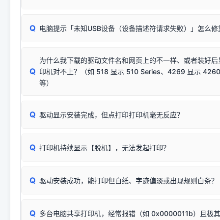
动已安装成功。
🛡️ 本站驱动均经过严格签名。但由于微软系统安全限制，
部
请对照本站安装器左侧的图示进行排查：
：代表与本机系
✘ 安装失败
系统（如 Win10/Win11 最新版）已彻底不再识别老旧驱动的
Q
电脑提示「未知USB设备（设备描述符请求失败）」怎么修
首先确认打印机电源已开启，USB数据线两端已完全插紧；
（被自动跳过），并不影响正
致安装失败。请尝试以下方案：
若使用的是台式机，请优先插到电脑机箱的
后置原生USB接
结论：只要窗口里出现了任意一
出现该报错说明电脑读取不到打印机硬件信息。这通常和驱动
该报错是因为老款打印机官方使用的是旧版签名，新版 Win10/W
供电不足极易导致识别失败）；
窗口去打印测试即可。
为什么我下载的驱动文件名和网页上的不一样、或者装好后
查硬件连接：
容，而非文件安全性问题。
排除线材松动后，可尝试更换一条USB数据线，或在设备管
Q
印机对不上？（如 518 显示 510 Series、4269 显示 4260
将USB数据线两端全部拔下，重新插紧；
临时解决方案：
关闭系统驱动强制签名完整步骤
安装完成后可打印Windows系统测试页确认连通，参考：
如何打
硬件改动】刷新硬件列表。
等）
台式电脑请务必插在机箱后置USB插口，切勿使用前置插口
页图文教程
（提醒：此方式仅在安装老款驱动时临时开启，日常正常使用无需
关闭打印机电源，等待约5秒后重新开机，让系统重新握手
🟢 放心：这是正常匹配的官方驱动，通常可以顺利安装与
验。）
Q
驱动显示安装完成，但点打印打印机毫无反应？
尝试更换一条带双磁环屏蔽的优质打印线，劣质或老化的线
这是打印机行业普遍采用的**官方命名规则**。因为品牌商在
因。
配置稍有不同，但内部核心芯片和打印功能基本一致**的几十
建议通过简易自检，快速划分排查范围：
系列"。
若进行上述操作后依然无效，可能为打印机主板接口故障。详
Q
打印机持续显示【脱机】，无法发起打印？
观察打印机指示灯：
🟢 绿灯常亮
通常代表机器处于正常
USB设备简易修复教程
为了提高开发和维护效率，官方只会为该系列发布**一套通用的
或
🟡 黄灯
闪烁/常亮，一般表示缺纸、卡纸或耗材未能
时，通常会采用这个系列中的**基础款型号**，或者在尾部加
简单尝试：关闭打印机电源，重启电脑，重新插拔机箱后置原
识。
Q
进行简易复印测试（限一体机）：掀开扫描仪盖板，原稿朝
驱动安装成功，能打印但白纸、字迹偏淡或出现规则白条？
进入系统打印队列，点击顶部「打印机」菜单，检查并
取消
按下带有复印标识
的按键测试。
机」
选项；
此现象通常与驱动无关，大多为耗材或硬件故障，请优先进行机
✅ 复印正常 = 打印机硬件良好。故障通常出在电脑驱动、
📌 行业常见典型例子（它们共用同一个官方驱动包）：
若打印任务堆积卡死，可尝试使用本站免费工具箱，一键修
Q
断：
多台电脑共享打印机，经常报错（如 0x0000011b）且极
上；
惠普 (HP)