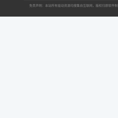
免责声明：本站所有驱动资源均搜集自互联网，版权归原软件制