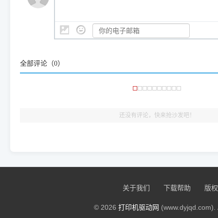
是它们共享的"系统"。
👨‍💻 站长有话说：
咱几乎每天都在远程帮网友安装各种打印机驱动。本站提供的驱
频使用的，要是驱动有错或者不能用，站长每天帮人装机时早就
大家反馈的问题也会及时验证修复，大家完全可以放心下载。
全部评论（
0
）
🎯 检验标准：只要驱动顺利装完，设备管理器内没有黄色感叹
出纸，就说明已经完美兼容，无需纠结显示名称上的细微差别
还没有评论，快来抢沙发吧！
关于我们
下载帮助
版权
© 2026
打印机驱动网
(www.dyjqd.com). 