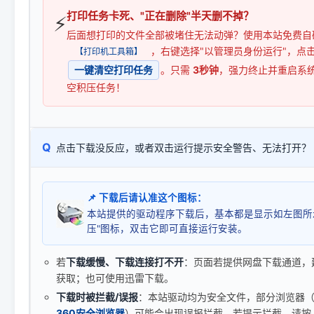
打印任务卡死、"正在删除"半天删不掉？
⚡
后面想打印的文件全部被堵住无法动弹？使用本站免费自
，右键选择"以管理员身份运行"，点
【打印机工具箱】
一键清空打印任务
。只需
3秒钟
，强力终止并重启系
空积压任务！
Q
点击下载没反应，或者双击运行提示安全警告、无法打开？
📌 下载后请认准这个图标：
本站提供的驱动程序下载后，基本都是显示如左图所
压"图标，双击它即可直接运行安装。
若
下载缓慢、下载连接打不开
：页面若提供网盘下载通道，
获取；也可使用迅雷下载。
下载时被拦截/误报
：本站驱动均为安全文件，部分浏览器（如 C
360安全浏览器
）可能会出现误报拦截。若提示拦截，请按