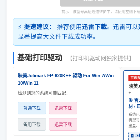
提示：该型号高速通道维护中，请使用左侧下
⚡
提速建议：
推荐使用
迅雷下载
。迅雷可以
显著提高大文件下载成功率。
基础打印驱动
【打印机驱动网独家提供】
映美Jolimark FP-620K++ 驱动 For Win 7/Win
京东
10/Win 11
映美Jo
检测到您的系统可能匹配...
+
🎯 
材 /
普通下载
迅雷下载
系统已
机型号
备用下载
迅雷下载
墨盒、
🧾 