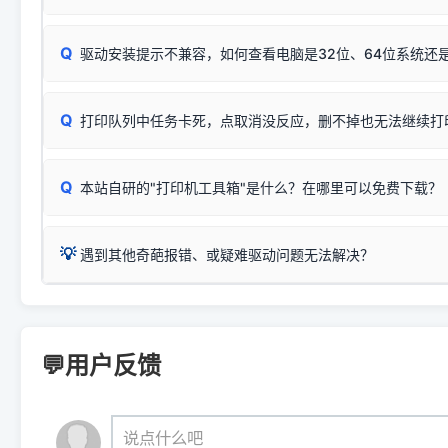
完整图文修复指导：
打印机显示脱机一键修复教程
❌ 复印无反应/打印白纸 = 打印机本身存在硬件故障。重
机身自检或复印同样不正常：激光机可能碳粉耗尽、硒鼓寿
：
HP Smart Tank 511、515、516、518
等属于同系列
Windows安全补丁更新后，极易导致局域网USB共享模式下报错 `0
系售后或商家。
能墨盒干涸、喷头堵塞。
显示为
HP Smart Tank 510 Series
.
Q
频繁脱机。
驱动安装提示不兼容，如何查看电脑是32位、64位系统还是
分步排查方案：
驱动装好无法打印完整排查方案
机身单独测试一切正常，唯独电脑打印时出现异常：需重新检测 
：
HP DeskJet 2131、2132、2138
等属于同系列，官方
✅ 建议首先自查：打印机本身是否支持WiFi/无线或有线
试页、端口或驱动配置。
为
HP DeskJet 2130 Series
.
式最稳定）
在键盘上同时按下
+
Win
P
Q
爱普生 (Epson)
打印队列中任务卡死，点取消没反应，删不掉也无法继续打
一键打开系统属性，即可查看
如果您需要选购更换硒鼓或墨盒等，可点击右侧链接查看。微薄
检查机身背面，是否配有 RJ45 网络接口；
：
Epson L4266、L4268、L4269
等属于同系列，官方
型。
于本站服务器租用与工具箱的维护。
检查操作面板上是否有类似无线/WiFi的图标或按键；
为
Epson L4260 Series
.
当发送了错误的打印指令、想删
您也可以使用本站自研的
【打
Q
本站自研的"打印机工具箱"是什么？在哪里可以免费下载？
查看高性价比耗材 ＞
打印机具体型号后缀若带有
佳能 (Canon)
W / DN / WiFi
，通常代表具备
得等好久才有反应挺浪费时间的
在左下角"系统信息"一栏中，
：
Canon G3820、G3821、G3860
等属于同系列，官
若打印机本身带有网口/WiFi，请直接将其配置为网络打印模
到当前的操作系统版本以及系
💡 推荐使用工具箱一键清理：
这是本站自研开发的**绿色、免安装、无广告维护小工具**，
为
Canon G3020 Series
.
USB局域网共享方案。
💡
下载并打开本站自研的
【打印
疑难操作：
遇到其他奇葩报错、或疑难驱动问题无法解决？
详细图文指南：
如何查看自己电
三星 (Samsung)
进入左侧
「安装维护」
菜单；
共享报错完整修复教程：
0x0000011b报错手工解决办法
一键重启打印服务，清除各种顽固卡死、无法删除的打印队
您可以将您遇到的问题反馈给我们。请务必附带：
打印机完整型
：
Samsung SCX-3401、3405
等属于同系列，官方驱
在系统工具模块下，点击
【清
智能扫描并查看打印机当前的真实硬件端口；
⚠️ ARM架构笔记本提醒：若您的电脑是搭载骁龙处理器的超薄本、Su
遇到故障时的具体报错弹窗截图
。
Samsung SCX-3400 Series
.
（备选方案）通过"网络打印共享器"硬件可直接将传统USB打印
件将自动安全停止后台服务、
Windows ARM 系统设备，普通的 X86/X64 驱动将无法
新手免输命令行，一键呼出各种系统底层打印设置。
印机，多电脑连接不求人、不受补丁影响。
新启动打印引擎，一键彻底解
门的 ARM 专用驱动。普通电脑用户请忽略本条。
💬用户反馈
💡 这种情况特别多，这里不一一列举。
📬 统一反馈邮箱：
dyjqd@qq.com
官方免费下载入口：
https://www.dyjqd.com/api/down.htm
查看打印共享服务器 ＞
打印机工具箱下载地址：
（工具箱全面支持 Win7/8/10/11，终身免费，没有任何隐藏收费
https://www.dyjqd.com/ap
我们会有专人定期查收并整理高频疑难解答，感谢您的支持与厚爱
💡 通俗类比：
这就好比 iPhone 15、iPhone 15 Pro 外
说点什么吧
系统时，下载的都是同一个统称为"iOS 17"的安装包。这里的 510 Se