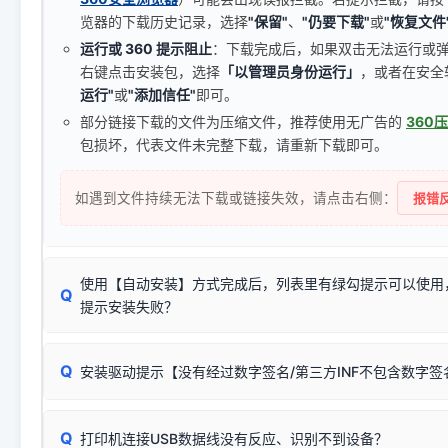
览器的下载历史记录，选择
"保留"
、
"仍要下载"
或
"恢复文件
运行或 360 提示阻止
：下载完成后，如果双击无法运行或
右键点击安装包，选择
「以管理员身份运行」
，或者在安全
运行"
或
"添加信任"
即可。
部分链接下载的文件为压缩文件，推荐使用无广告的
360
包损坏，代表文件未完整下载，请重新下载即可。
如遇到文件持续无法下载或链接失效，请点击右侧：
报错反
使用【自动安装】方式完成后，列表里有绿勾提示可以使用
Q
提示安装失败？
无需担心，这是正常现象。
Q
安装驱动提示【没有经过数字签名/第三方INF不包含数字
由于本站驱动包集成了32位和64位驱动，自动安装程序在运
数，并只安装与系统相匹配的那一部分：
Windows较新版本系统强制校验驱动的安全数字签名。部分
Q
往往会弹出此类提示。
打印机连接USB数据线没有反应、识别不到设备？
：代表与您当
✔ 可以使用了