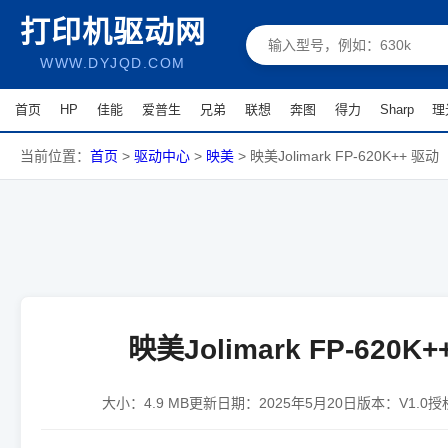
打印机驱动网
WWW.DYJQD.COM
首页
HP
佳能
爱普生
兄弟
联想
奔图
得力
Sharp
理
当前位置：
首页
>
驱动中心
>
映美
>
映美Jolimark FP-620K++ 驱动
映美Jolimark FP-620K
大小：
4.9 MB
更新日期：
2025年5月20日
版本：
V1.0
授