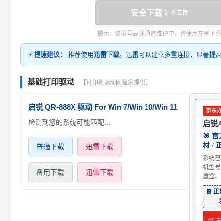
安全下载
暂不支持
提示：该型号高速通道维护中，请使用左侧下
⚡
提速建议：
推荐使用
迅雷下载
。迅雷可以建立多重连接，显著提
基础打印驱动
【打印机驱动网独家提供】
启锐 QR-888X 驱动 For Win 7/Win 10/Win 11
京东
检测到您的系统可能匹配...
启锐Ai
🎯 
材 /
普通下载
迅雷下载
系统已
机型号
备用下载
迅雷下载
墨盒、
🧾 