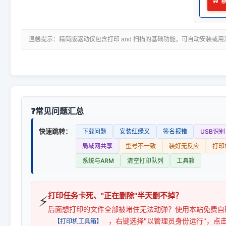
🛒
温馨提示：精简版驱动仅包含打印 and 扫描的基础功能，可自动安装或
常见问题汇总
快速跳转：
下载问题
安装红绿叉
签名报错
USB识别
局域网共享
型号不一致
装好无反应
打印
系统与ARM
清空打印队列
工具箱
打印任务卡死、"正在删除"半天删不掉？
⚡
后面想打印的文件全部被堵住无法动弹？使用本站免费自
，右键选择"以管理员身份运行"，点
【打印机工具箱】