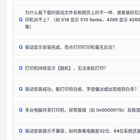
若使用的是台式机，请优先插到电脑机箱的
后置原生USB接
结论：只要窗口里出现了任意一
出现该报错说明电脑读取不到打印机硬件信息。这通常和驱动
该报错是因为老款打印机官方使用的是旧版签名，新版 Win10/W
供电不足极易导致识别失败）；
窗口去打印测试即可。
为什么我下载的驱动文件名和网页上的不一样、或者装好后
查硬件连接：
容，而非文件安全性问题。
排除线材松动后，可尝试更换一条USB数据线，或在设备管
Q
印机对不上？（如 518 显示 510 Series、4269 显示 4260
将USB数据线两端全部拔下，重新插紧；
临时解决方案：
关闭系统驱动强制签名完整步骤
安装完成后可打印Windows系统测试页确认连通，参考：
如何打
硬件改动】刷新硬件列表。
等）
台式电脑请务必插在机箱后置USB插口，切勿使用前置插口
页图文教程
（提醒：此方式仅在安装老款驱动时临时开启，日常正常使用无需
关闭打印机电源，等待约5秒后重新开机，让系统重新握手
🟢 放心：这是正常匹配的官方驱动，通常可以顺利安装与
验。）
Q
驱动显示安装完成，但点打印打印机毫无反应？
尝试更换一条带双磁环屏蔽的优质打印线，劣质或老化的线
这是打印机行业普遍采用的**官方命名规则**。因为品牌商在
因。
配置稍有不同，但内部核心芯片和打印功能基本一致**的几十
建议通过简易自检，快速划分排查范围：
系列"。
若进行上述操作后依然无效，可能为打印机主板接口故障。详
Q
打印机持续显示【脱机】，无法发起打印？
观察打印机指示灯：
🟢 绿灯常亮
通常代表机器处于正常
USB设备简易修复教程
为了提高开发和维护效率，官方只会为该系列发布**一套通用的
或
🟡 黄灯
闪烁/常亮，一般表示缺纸、卡纸或耗材未能
时，通常会采用这个系列中的**基础款型号**，或者在尾部加
简单尝试：关闭打印机电源，重启电脑，重新插拔机箱后置原
识。
Q
进行简易复印测试（限一体机）：掀开扫描仪盖板，原稿朝
驱动安装成功，能打印但白纸、字迹偏淡或出现规则白条？
进入系统打印队列，点击顶部「打印机」菜单，检查并
取消
按下带有复印标识
的按键测试。
机」
选项；
此现象通常与驱动无关，大多为耗材或硬件故障，请优先进行机
✅ 复印正常 = 打印机硬件良好。故障通常出在电脑驱动、
📌 行业常见典型例子（它们共用同一个官方驱动包）：
若打印任务堆积卡死，可尝试使用本站免费工具箱，一键修
Q
断：
多台电脑共享打印机，经常报错（如 0x0000011b）且极
上；
惠普 (HP)
完整图文修复指导：
打印机显示脱机一键修复教程
❌ 复印无反应/打印白纸 = 打印机本身存在硬件故障。重
机身自检或复印同样不正常：激光机可能碳粉耗尽、硒鼓寿
：
HP Smart Tank 511、515、516、518
等属于同系列
Windows安全补丁更新后，极易导致局域网USB共享模式下报错 `0
系售后或商家。
能墨盒干涸、喷头堵塞。
显示为
HP Smart Tank 510 Series
.
Q
频繁脱机。
驱动安装提示不兼容，如何查看电脑是32位、64位系统还是
分步排查方案：
驱动装好无法打印完整排查方案
机身单独测试一切正常，唯独电脑打印时出现异常：需重新检测 
：
HP DeskJet 2131、2132、2138
等属于同系列，官方