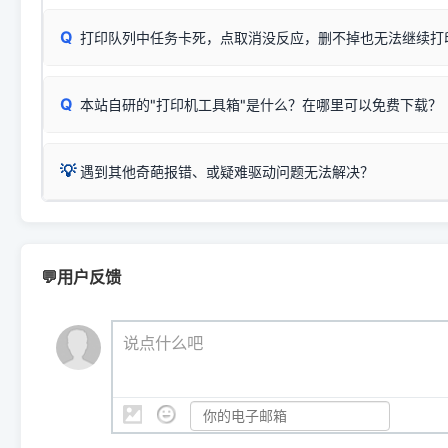
✅ 建议首先自查：打印机本身是否支持WiFi/无线或有线
试页、端口或驱动配置。
为
HP DeskJet 2130 Series
.
式最稳定）
在键盘上同时按下
+
Win
P
Q
爱普生 (Epson)
打印队列中任务卡死，点取消没反应，删不掉也无法继续打
一键打开系统属性，即可查看
如果您需要选购更换硒鼓或墨盒等，可点击右侧链接查看。微薄
检查机身背面，是否配有 RJ45 网络接口；
：
Epson L4266、L4268、L4269
等属于同系列，官方
型。
于本站服务器租用与工具箱的维护。
检查操作面板上是否有类似无线/WiFi的图标或按键；
为
Epson L4260 Series
.
当发送了错误的打印指令、想删
您也可以使用本站自研的
【打
Q
本站自研的"打印机工具箱"是什么？在哪里可以免费下载？
查看高性价比耗材 ＞
打印机具体型号后缀若带有
佳能 (Canon)
W / DN / WiFi
，通常代表具备
得等好久才有反应挺浪费时间的
在左下角"系统信息"一栏中，
：
Canon G3820、G3821、G3860
等属于同系列，官
若打印机本身带有网口/WiFi，请直接将其配置为网络打印模
到当前的操作系统版本以及系
💡 推荐使用工具箱一键清理：
这是本站自研开发的**绿色、免安装、无广告维护小工具**，
为
Canon G3020 Series
.
USB局域网共享方案。
💡
下载并打开本站自研的
【打印
疑难操作：
遇到其他奇葩报错、或疑难驱动问题无法解决？
详细图文指南：
如何查看自己电
三星 (Samsung)
进入左侧
「安装维护」
菜单；
共享报错完整修复教程：
0x0000011b报错手工解决办法
一键重启打印服务，清除各种顽固卡死、无法删除的打印队
您可以将您遇到的问题反馈给我们。请务必附带：
打印机完整型
：
Samsung SCX-3401、3405
等属于同系列，官方驱
在系统工具模块下，点击
【清
智能扫描并查看打印机当前的真实硬件端口；
⚠️ ARM架构笔记本提醒：若您的电脑是搭载骁龙处理器的超薄本、Su
遇到故障时的具体报错弹窗截图
。
Samsung SCX-3400 Series
.
（备选方案）通过"网络打印共享器"硬件可直接将传统USB打印
件将自动安全停止后台服务、
Windows ARM 系统设备，普通的 X86/X64 驱动将无法
新手免输命令行，一键呼出各种系统底层打印设置。
印机，多电脑连接不求人、不受补丁影响。
新启动打印引擎，一键彻底解
门的 ARM 专用驱动。普通电脑用户请忽略本条。
💬用户反馈
💡 这种情况特别多，这里不一一列举。
📬 统一反馈邮箱：
dyjqd@qq.com
官方免费下载入口：
https://www.dyjqd.com/api/down.htm
查看打印共享服务器 ＞
打印机工具箱下载地址：
（工具箱全面支持 Win7/8/10/11，终身免费，没有任何隐藏收费
https://www.dyjqd.com/ap
我们会有专人定期查收并整理高频疑难解答，感谢您的支持与厚爱
💡 通俗类比：
这就好比 iPhone 15、iPhone 15 Pro 外
说点什么吧
系统时，下载的都是同一个统称为"iOS 17"的安装包。这里的 510 Se
是它们共享的"系统"。
👨‍💻 站长有话说：
咱几乎每天都在远程帮网友安装各种打印机驱动。本站提供的驱