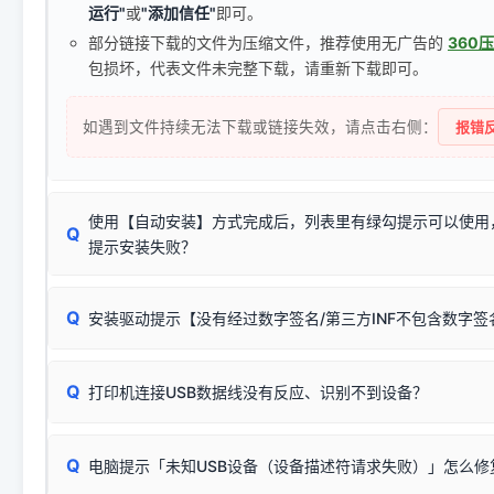
运行"
或
"添加信任"
即可。
部分链接下载的文件为压缩文件，推荐使用无广告的
360
包损坏，代表文件未完整下载，请重新下载即可。
如遇到文件持续无法下载或链接失效，请点击右侧：
报错反
使用【自动安装】方式完成后，列表里有绿勾提示可以使用
Q
提示安装失败？
无需担心，这是正常现象。
Q
安装驱动提示【没有经过数字签名/第三方INF不包含数字
由于本站驱动包集成了32位和64位驱动，自动安装程序在运
数，并只安装与系统相匹配的那一部分：
Windows较新版本系统强制校验驱动的安全数字签名。部分
Q
往往会弹出此类提示。
打印机连接USB数据线没有反应、识别不到设备？
：代表与您当
✔ 可以使用了
动已安装成功。
🛡️ 本站驱动均经过严格签名。但由于微软系统安全限制，
部
请对照本站安装器左侧的图示进行排查：
：代表与本机系
✘ 安装失败
系统（如 Win10/Win11 最新版）已彻底不再识别老旧驱动的
Q
电脑提示「未知USB设备（设备描述符请求失败）」怎么修
首先确认打印机电源已开启，USB数据线两端已完全插紧；
（被自动跳过），并不影响正
致安装失败。请尝试以下方案：