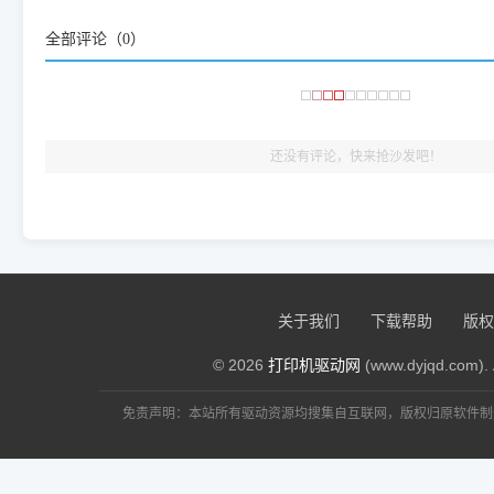
频使用的，要是驱动有错或者不能用，站长每天帮人装机时早就
全部评论（
0
）
大家反馈的问题也会及时验证修复，大家完全可以放心下载。
🎯 检验标准：只要驱动顺利装完，设备管理器内没有黄色感叹
出纸，就说明已经完美兼容，无需纠结显示名称上的细微差别
还没有评论，快来抢沙发吧！
关于我们
下载帮助
版权
© 2026
打印机驱动网
(www.dyjqd.com). 
免责声明：本站所有驱动资源均搜集自互联网，版权归原软件制