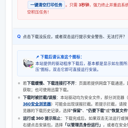
一键清空打印任务
。只需
3秒钟
，强力终止并重启系
空积压任务！
Q
点击下载没反应，或者双击运行提示安全警告、无法打开？
📌 下载后请认准这个图标：
本站提供的驱动程序下载后，基本都是显示如左图所
压"图标，双击它即可直接运行安装。
若
下载缓慢、下载连接打不开
：页面若提供网盘下载通道，
获取；也可使用迅雷下载。
下载时被拦截/误报
：本站驱动均为安全文件，部分浏览器（如 C
360安全浏览器
）可能会出现误报拦截。若提示拦截，请按
览器的下载历史记录，选择
"保留"
、
"仍要下载"
或
"恢复文件
运行或 360 提示阻止
：下载完成后，如果双击无法运行或
右键点击安装包，选择
「以管理员身份运行」
，或者在安全