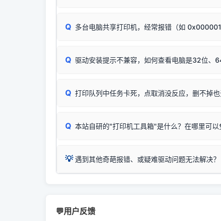
试。
若打印任务堆积卡死，可尝试使用本站免费工具
惠普 (HP)
✅ 复印正常 = 打印机硬件良好。故障通常出在
此现象通常与驱动无关，大多为耗材或硬件故障，
完整图文修复指导：
打印机显示脱机一键修复教程
：
HP Smart Tank 511、515、516、518
等
❌ 复印无反应/打印白纸 = 打印机本身存在
Q
多台电脑共享打印机，经常报错（如 0x00000
机身自检或复印同样不正常：激光机可能碳粉耗
：
HP DeskJet 2131、2132、2138
等属于
分步排查方案：
驱动装好无法打印完整排查方案
机身单独测试一切正常，唯独电脑打印时出现异常：
Windows安全补丁更新后，极易导致局域网USB共享模
爱普生 (Epson)
Q
驱动安装提示不兼容，如何查看电脑是32位、6
：
Epson L4266、L4268、L4269
等属于同
✅ 建议首先自查：打印机本身是否支持WiFi
如果您需要选购更换硒鼓或墨盒等，可点击右侧链接
佳能 (Canon)
于本站服务器租用与工具箱的维护。
检查机身背面，是否配有 RJ45 网络接口；
在键盘上同时按下
：
Canon G3820、G3821、G3860
等属于
Q
检查操作面板上是否有类似无线/WiFi的图标或
打印队列中任务卡死，点取消没反应，删不掉也
系统位数与架构类
三星 (Samsung)
打印机具体型号后缀若带有
W / DN / WiFi
，通
您也可以使用本站
：
Samsung SCX-3401、3405
等属于同系
当发送了错误的打印
若打印机本身带有网口/WiFi，请直接将其配置为
观、快速地查看到
Q
本站自研的"打印机工具箱"是什么？在哪里可以
💡 推荐使用工具箱一
共享报错完整修复教程：
0x0000011b报错手工
详细图文指南：
💡 这
如何
下载并打开本站自
这是本站自研开发的**绿色、免安装、无广告维护
💡
遇到其他奇葩报错、或疑难驱动问题无法解决？
进入左侧
「安装维
（备选方案）通过"网络打印共享器"硬件可直接将传
一键重启打印服务，清除各种顽固卡死、无法删
⚠️ ARM架构笔记本提醒：若您的电脑是搭载骁龙处理器的
💡 通俗类比：
这就好比 iPhone 15、iPhon
印机，多电脑连接不求人、不受补丁影响。
在系统工具模块下
智能扫描并查看打印机当前的真实硬件端口；
X86/X64 驱动将无法兼容，必须联系官方寻求专
为"iOS 17"的安装包。这里的 510 Series / 42
您可以将您遇到的问题反馈给我们。请务必附带：
粉碎缓存残留并重
新手免输命令行，一键呼出各种系统底层打印设
打印机工具箱下载
👨‍💻 站长有话说：
📬 统
官方免费下载入口：
https://www.dyjqd.com/ap
咱几乎每天都在远程帮网友安装各种打印机驱动。本
💬用户反馈
站长每天帮人装机时早就会发现并修复了，而且大家
（工具箱全面支持 Win7/8/10/11，终身免费，没