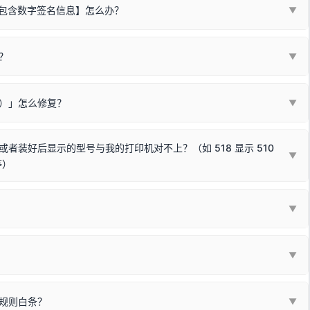
不包含数字签名信息】怎么办？
▼
装程序在运行时会检测您的系统位数，并只安装与系统相匹配的那一部
字签名。部分老旧打印机的原厂驱动，往往会弹出此类提示。
？
代表与您当前电脑系统相兼容的驱动已安装成功。
▼
安全限制，
部分新版 Windows 系统（如 Win10/Win11 最新版）已
表与本机系统位数不兼容的驱动（被自动跳过），并不影响正常打印。
装失败。请尝试以下方案：
现了任意一个绿色对勾，直接关闭窗口去打印测试即可。
Win10/Win11 系统不再默认兼容，而非文件安全性问题。
败）」怎么修复？
▼
已完全插紧；
原生USB接口
（前置面板或拓展坞供电不足极易导致识别失败）；
参考：
如何打印Windows系统测试页图文教程
通常和驱动无关，请按以下步骤排查硬件连接：
常使用无需长期关闭系统安全校验。）
，或在设备管理器中点击【扫描检测硬件改动】刷新硬件列表。
装好后显示的型号与我的打印机对不上？（如 518 显示 510
▼
等）
使用前置插口或外接拓展坞；
统重新握手识别；
顺利安装与使用。
▼
或老化的线材是此问题的高发诱因。
因为品牌商在生产时，会将**外观和配置稍有不同，但内部核心芯片和打
列"。
口故障。详细图文请参考：
未知USB设备简易修复教程
*一套通用的驱动程序**。命名时，通常会采用这个系列中的**基础款
▼
器处于正常待机状态；
🔴 红灯
或
🟡 黄灯
闪烁/常亮，一般表示
拔机箱后置原生USB接口；
板，原稿朝下放置在玻璃面板上，按下带有复印标识
的按键测
规则白条？
▼
检查并
取消勾选「脱机使用打印机」
选项；
动包）：