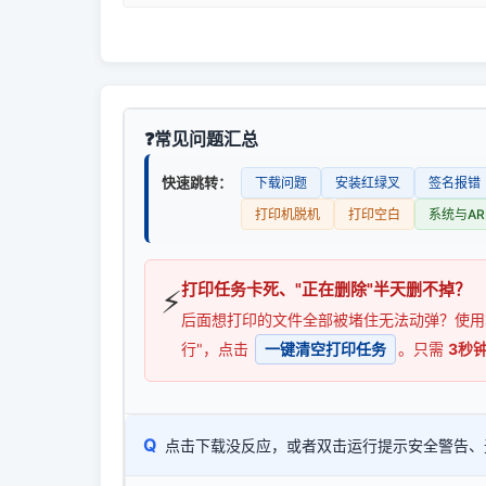
常见问题汇总
快速跳转：
下载问题
安装红绿叉
签名报错
打印机脱机
打印空白
系统与AR
打印任务卡死、"正在删除"半天删不掉？
⚡
后面想打印的文件全部被堵住无法动弹？使
行"，点击
一键清空打印任务
。只需
3秒
Q
点击下载没反应，或者双击运行提示安全警告、