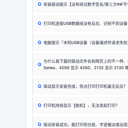
Q
安装驱动提示【没有经过数字签名/第三方INF
由于本站驱动包集成了32位和64位驱动，自动安
分：
Windows较新版本系统强制校验驱动的安全数
Q
打印机连接USB数据线没有反应、识别不到设备
：
✔ 可以使用了
🛡️ 本站驱动均经过严格签名。但由于微软系统
：代
✘ 安装失败
彻底不再识别老旧驱动的 SHA-1 签名
，导致安
请对照本站安装器左侧的图示进行排查：
结论：只要窗口里出
该报错是因为老款打印机官方使用的是旧版签名，新版 
Q
电脑提示「未知USB设备（设备描述符请求失
首先确认打印机电源已开启，USB数据线两端
临时解决方案：
关闭系统驱动强制签名完整步骤
若使用的是台式机，请优先插到电脑机箱的
后置
安装完成后可打印Windows系统测试页确认连通，
出现该报错说明电脑读取不到打印机硬件信息。这
（提醒：此方式仅在安装老款驱动时临时开启，日常正
排除线材松动后，可尝试更换一条USB数据线
为什么我下载的驱动文件名和网页上的不一样、或者
将USB数据线两端全部拔下，重新插紧；
Q
Series、4269 显示 4260、2132 显示 2130 
台式电脑请务必插在机箱后置USB插口，切勿
关闭打印机电源，等待约5秒后重新开机，让系
🟢 放心：这是正常匹配的官方驱动，通常可以
Q
驱动显示安装完成，但点打印打印机毫无反应？
尝试更换一条带双磁环屏蔽的优质打印线，劣质
这是打印机行业普遍采用的**官方命名规则**。
印功能基本一致**的几十款机型，划归为"同一个系
若进行上述操作后依然无效，可能为打印机主板接
建议通过简易自检，快速划分排查范围：
为了提高开发和维护效率，官方只会为该系列发布*
Q
打印机持续显示【脱机】，无法发起打印？
观察打印机指示灯：
🟢 绿灯常亮
通常代表机
型号**，或者在尾部加上
"Series（系列）"
标识。
缺纸、卡纸或耗材未能被识别。
简单尝试：关闭打印机电源，重启电脑，重新插
进行简易复印测试（限一体机）：掀开扫描仪盖
Q
驱动安装成功，能打印但白纸、字迹偏淡或出现
进入系统打印队列，点击顶部「打印机」菜单，
📌 行业常见典型例子（它们共用同一个官方驱