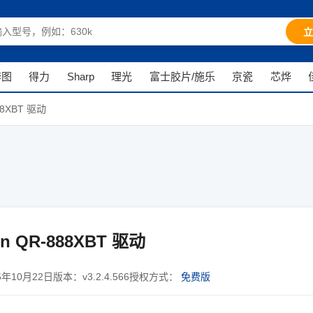
立
奔图
得力
Sharp
理光
富士胶片/施乐
京瓷
芯烨
88XBT 驱动
n QR-888XBT 驱动
5年10月22日
版本：
v3.2.4.566
授权方式：
免费版