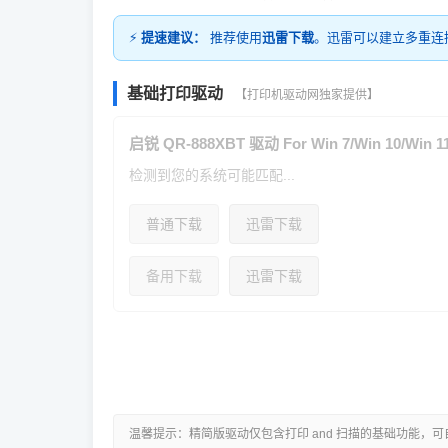
⚡
提速建议：
推荐使用
迅雷下载
。迅雷可以建立多重连
基础打印驱动
【打印机驱动网独家提供】
启锐 QR-888XBT 驱动 For Win 7/Win 10/Win 1
检测到您的系统可能匹配...
普通下载
迅雷下载
备用下载
迅雷下载
温馨提示：精简版驱动仅包含打印 and 扫描的基础功能，