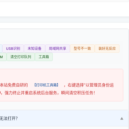
USB识别
未知设备
局域网共享
型号不一致
装好无反应
M
清空打印队列
工具箱
用本站免费自研的
，右键选择"以管理员身份运
【打印机工具箱】
钟
，强力终止并重启系统后台服务，瞬间清空积压任务！
无法打开？
▼