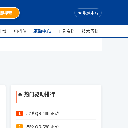
★
收藏本站
即搜索
佳博
扫描仪
驱动中心
工具资料
技术百科
🔥 热门驱动排行
启锐 QR-488 驱动
1
启锐 QR-588 驱动
2