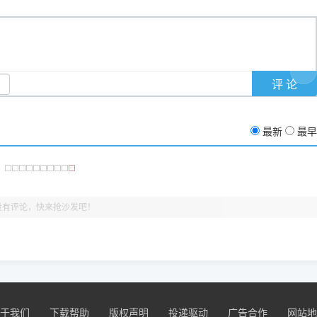
支持与厚爱。
没有黄色感叹号，且打印测试能正常出纸，就说明已经完美兼容，无需纠
最新
最早
没有评论，快来抢沙发吧！
于我们
下载帮助
版权声明
投递驱动
广告合作
网站地