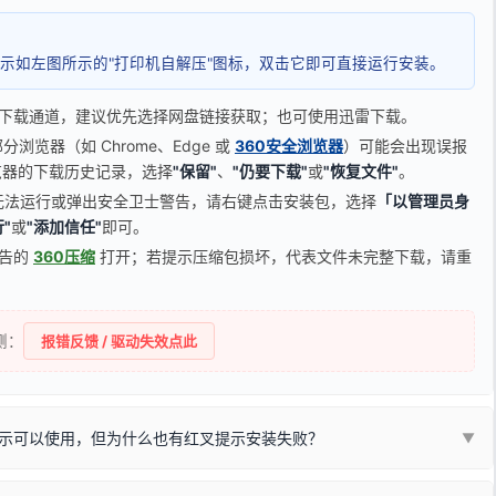
示如左图所示的"打印机自解压"图标，双击它即可直接运行安装。
下载通道，建议优先选择网盘链接获取；也可使用迅雷下载。
览器（如 Chrome、Edge 或
360安全浏览器
）可能会出现误报
器的下载历史记录，选择
"保留"
、
"仍要下载"
或
"恢复文件"
。
无法运行或弹出安全卫士警告，请右键点击安装包，选择
「以管理员身
"
或
"添加信任"
即可。
广告的
360压缩
打开；若提示压缩包损坏，代表文件未完整下载，请重
侧：
报错反馈 / 驱动失效点此
示可以使用，但为什么也有红叉提示安装失败？
▼