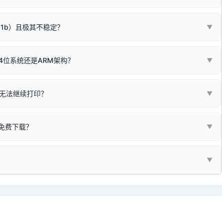
箱，一键修复或清空打印队列。
电脑驱动、USB连接线或系统服务上；
请优先进行机身自检/复印进行判断：
属于同系列，官方驱动名称通常显示为
HP Smart Tank 510 Series
.
硬件故障。重装驱动无法解决，建议联系售后或商家。
11b）且极其不稳定？
▼
尽、硒鼓寿命终结；喷墨打印机可能墨盒干涸、喷头堵塞。
同系列，官方驱动名称通常显示为
HP DeskJet 2130 Series
.
需重新检测 Windows 系统测试页、端口或驱动配置。
式下报错 `0x0000011b` 或频繁脱机。
4位系统还是ARM架构？
▼
系列，官方驱动名称通常显示为
Epson L4260 Series
.
/无线或有线网络打印？（此连接模式最稳定）
查看。微薄佣金收益将全部用
查看高性价比耗材 ＞
+
快捷键可一键打开系统属性，即可查看当前
Win
Pause/Break
同系列，官方驱动名称通常显示为
Canon G3020 Series
.
按键；
无法继续打印？
▼
型。
常代表具备网络连接能力。
自研的
【打印机工具箱】
，打开后在左下角"系统信息"一栏中，即可直
列，官方驱动名称通常显示为
Samsung SCX-3400 Series
.
指令、想删除打印任务后打别的，得等好久才有反应挺浪费时间的。
网络打印模式。如果没有，再采用USB局域网共享方案。
当前的操作系统版本以及系统架构。
免费下载？
▼
键清理：
解决办法
种情况特别多，这里不一一列举。
查看自己电脑系统位数教程
研的
【打印机工具箱】
；
小工具**，旨在简化打印机的各种疑难操作：
▼
护」
菜单；
统USB打印机升级为独立网络打
除的打印队列；
超薄本、Surface Pro X等 Windows ARM 系统设备，普通的
查看打印共享服务器 ＞
e 15 Pro 外观和配置有差异，但它们升级系统时，下载的都是同一个统称
，点击
【清空打印任务】
按钮，软件将自动安全停止后台服务、彻底
门的 ARM 专用驱动。普通电脑用户请忽略本条。
60 就是它们共享的"系统"。
打印机完整型号 + 电脑系统版本 + 遇到故障时的具体报错弹窗截图
。
新启动打印引擎，一键彻底解决卡死。
置。
地址：
https://www.dyjqd.com/api/down.html
一反馈邮箱：
dyjqd@qq.com
i/down.html
站提供的驱动都是站长在实战中高频使用的，要是驱动有错或者不能用，
反馈的问题也会及时验证修复，大家完全可以放心下载。
有任何隐藏收费及广告插件。）