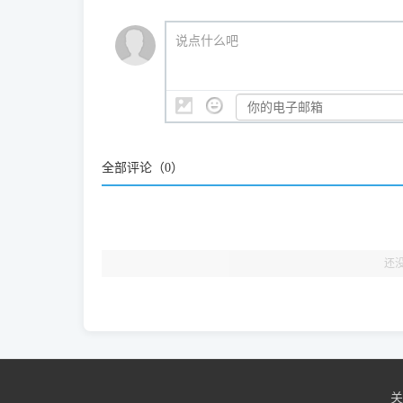
我们会有专人定期查收并整理高频疑难解答，感谢您的
🎯 检验标准：只要驱动顺利装完，设备管理器内
说点什么吧
结显示名称上的细微差别。
全部评论（
0
）
还
关