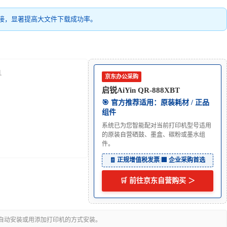
接，显著提高大文件下载成功率。
1
京东办公采购
启锐AiYin QR-888XBT
🎯 官方推荐适用：原装耗材 / 正品
组件
系统已为您智能配对当前打印机型号适用
的原装自营硒鼓、墨盒、碳粉或墨水组
件。
🧾 正规增值税发票
|
🏢 企业采购首选
🛒 前往京东自营购买 ＞
可自动安装或用添加打印机的方式安装。