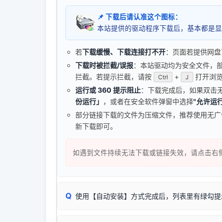
📌 下载后请认准这个图标：
本站提供的驱动程序下载后，基本都是显
若
下载缓慢、下载连接打不开
：页面若提供网盘
下载时被拦截/误报
：本站驱动均为安全文件，部分浏
拦截。若提示拦截，请按
+
打开浏览
Ctrl
J
运行或 360 提示阻止
：下载完成后，如果双击
份运行」
，或者在安全软件弹窗中选择
"允许运行
部分链接下载的文件为压缩文件，推荐使用无
新下载即可。
如遇到文件持续无法下载或链接失效，请点击右
Q
使用【自动安装】方式完成后，列表里有绿勾提
无需担心，这是正常现象。