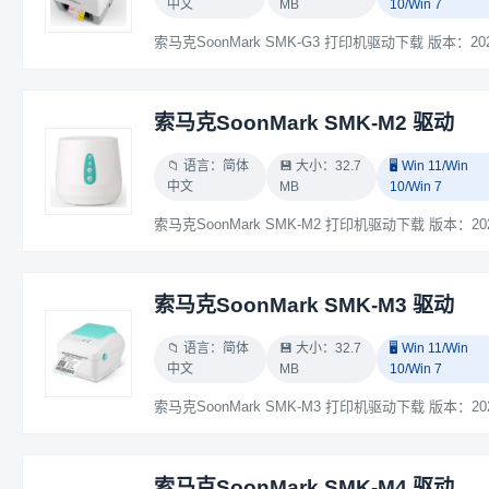
中文
MB
10/Win 7
索马克SoonMark SMK-M2 驱动
📁 语言：简体
💾 大小：32.7
🖥️ Win 11/Win
中文
MB
10/Win 7
索马克SoonMark SMK-M3 驱动
📁 语言：简体
💾 大小：32.7
🖥️ Win 11/Win
中文
MB
10/Win 7
索马克SoonMark SMK-M4 驱动