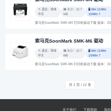
📁 语言：简体
💾 大小：32.7
🖥️ Win 11/Win
中文
MB
10/Win 7
索马克SoonMark SMK-M6 驱动
📁 语言：简体
💾 大小：32.7
🖥️ Win 11/Win
中文
MB
10/Win 7
共 1 页 / 12 条
关于我们
下载帮助
版权