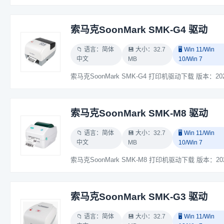
索马克SoonMark SMK-G4 驱动
📁 语言：简体
💾 大小：32.7
🖥️ Win 11/Win
中文
MB
10/Win 7
索马克SoonMark SMK-M8 驱动
📁 语言：简体
💾 大小：32.7
🖥️ Win 11/Win
中文
MB
10/Win 7
索马克SoonMark SMK-G3 驱动
📁 语言：简体
💾 大小：32.7
🖥️ Win 11/Win