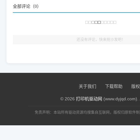
全部评论（
0
）
还没有评论，快来抢沙发吧！
：非常感谢
286724468@qq.com
评论
爱普生Epson L351 清零软
：解决
309233065@qq.com
评论
爱普生Epson L351 清零软
：还
87388068@qq.com
评论
爱普生Epson L351 清零软
：完美解
1030571621@qq.com
评论
爱普生Epson L351 清零软
：非常
lfbq@163.com
评论
爱普生Epson L351 清零软
关于我们
下载帮助
版权
© 2026
打印机驱动网
(www.dyjqd.com). 
免责声明：本站所有驱动资源均搜集自互联网，版权归原软件制