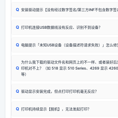
无需担心，这是正常现象。
Q
安装驱动提示【没有经过数字签名/第三方INF不包含数字
由于本站驱动包集成了32位和64位驱动，自动安装程序在运
数，并只安装与系统相匹配的那一部分：
Windows较新版本系统强制校验驱动的安全数字签名。部分
Q
往往会弹出此类提示。
打印机连接USB数据线没有反应、识别不到设备？
：代表与您当
✔ 可以使用了
动已安装成功。
🛡️ 本站驱动均经过严格签名。但由于微软系统安全限制，
部
请对照本站安装器左侧的图示进行排查：
：代表与本机系
✘ 安装失败
系统（如 Win10/Win11 最新版）已彻底不再识别老旧驱动的
Q
电脑提示「未知USB设备（设备描述符请求失败）」怎么修
首先确认打印机电源已开启，USB数据线两端已完全插紧；
（被自动跳过），并不影响正
致安装失败。请尝试以下方案：
若使用的是台式机，请优先插到电脑机箱的
后置原生USB接
结论：只要窗口里出现了任意一
出现该报错说明电脑读取不到打印机硬件信息。这通常和驱动
该报错是因为老款打印机官方使用的是旧版签名，新版 Win10/W
供电不足极易导致识别失败）；
窗口去打印测试即可。
为什么我下载的驱动文件名和网页上的不一样、或者装好后
查硬件连接：
容，而非文件安全性问题。
排除线材松动后，可尝试更换一条USB数据线，或在设备管
Q
印机对不上？（如 518 显示 510 Series、4269 显示 4260
将USB数据线两端全部拔下，重新插紧；
临时解决方案：
关闭系统驱动强制签名完整步骤
安装完成后可打印Windows系统测试页确认连通，参考：
如何打
硬件改动】刷新硬件列表。
等）
台式电脑请务必插在机箱后置USB插口，切勿使用前置插口
页图文教程
（提醒：此方式仅在安装老款驱动时临时开启，日常正常使用无需
关闭打印机电源，等待约5秒后重新开机，让系统重新握手
🟢 放心：这是正常匹配的官方驱动，通常可以顺利安装与
验。）
Q
驱动显示安装完成，但点打印打印机毫无反应？
尝试更换一条带双磁环屏蔽的优质打印线，劣质或老化的线
这是打印机行业普遍采用的**官方命名规则**。因为品牌商在
因。
配置稍有不同，但内部核心芯片和打印功能基本一致**的几十
建议通过简易自检，快速划分排查范围：
系列"。
若进行上述操作后依然无效，可能为打印机主板接口故障。详
Q
打印机持续显示【脱机】，无法发起打印？
观察打印机指示灯：
🟢 绿灯常亮
通常代表机器处于正常
USB设备简易修复教程
为了提高开发和维护效率，官方只会为该系列发布**一套通用的