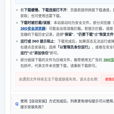
若
下载缓慢、下载连接打不开
：页面若提供网盘下载通道，
获取；也可使用迅雷下载。
下载时被拦截/误报
：本站驱动均为安全文件，部分浏览器（如 C
360安全浏览器
）可能会出现误报拦截。若提示拦截，请按
览器的下载历史记录，选择
"保留"
、
"仍要下载"
或
"恢复文件
运行或 360 提示阻止
：下载完成后，如果双击无法运行或
右键点击安装包，选择
「以管理员身份运行」
，或者在安全
运行"
或
"添加信任"
即可。
部分链接下载的文件为压缩文件，推荐使用无广告的
360
包损坏，代表文件未完整下载，请重新下载即可。
如遇到文件持续无法下载或链接失效，请点击右侧：
报错反
使用【自动安装】方式完成后，列表里有绿勾提示可以使用
Q
提示安装失败？