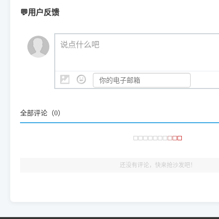
Windows ARM 系统设备，普通的 X86/X64 驱动将无法
新手免输命令行，一键呼出各种系统底层打印设置。
印机，多电脑连接不求人、不受补丁影响。
新启动打印引擎，一键彻底解
门的 ARM 专用驱动。普通电脑用户请忽略本条。
💬用户反馈
💡 这种情况特别多，这里不一一列举。
📬 统一反馈邮箱：
dyjqd@qq.com
官方免费下载入口：
https://www.dyjqd.com/api/down.htm
查看打印共享服务器 ＞
打印机工具箱下载地址：
（工具箱全面支持 Win7/8/10/11，终身免费，没有任何隐藏收费
https://www.dyjqd.com/ap
我们会有专人定期查收并整理高频疑难解答，感谢您的支持与厚爱
💡 通俗类比：
这就好比 iPhone 15、iPhone 15 Pro 外
说点什么吧
系统时，下载的都是同一个统称为"iOS 17"的安装包。这里的 510 Se
是它们共享的"系统"。
👨‍💻 站长有话说：
咱几乎每天都在远程帮网友安装各种打印机驱动。本站提供的驱
频使用的，要是驱动有错或者不能用，站长每天帮人装机时早就
全部评论（
0
）
大家反馈的问题也会及时验证修复，大家完全可以放心下载。
🎯 检验标准：只要驱动顺利装完，设备管理器内没有黄色感叹
出纸，就说明已经完美兼容，无需纠结显示名称上的细微差别
还没有评论，快来抢沙发吧！