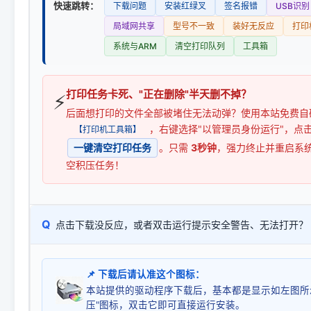
快速跳转：
下载问题
安装红绿叉
签名报错
USB识别
局域网共享
型号不一致
装好无反应
打印
系统与ARM
清空打印队列
工具箱
打印任务卡死、"正在删除"半天删不掉？
⚡
后面想打印的文件全部被堵住无法动弹？使用本站免费自
，右键选择"以管理员身份运行"，点
【打印机工具箱】
一键清空打印任务
。只需
3秒钟
，强力终止并重启系
空积压任务！
Q
点击下载没反应，或者双击运行提示安全警告、无法打开？
📌 下载后请认准这个图标：
本站提供的驱动程序下载后，基本都是显示如左图所
压"图标，双击它即可直接运行安装。