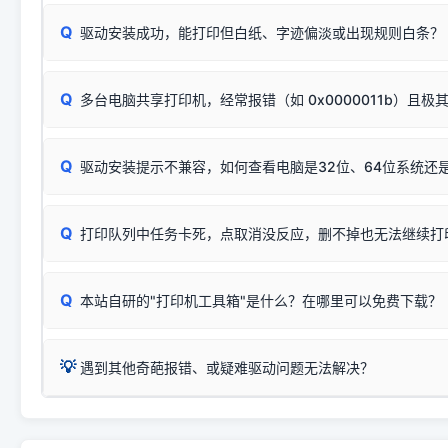
或
🟡 黄灯
闪烁/常亮，一般表示缺纸、卡纸或耗材未能
时，通常会采用这个系列中的**基础款型号**，或者在尾部加
简单尝试：关闭打印机电源，重启电脑，重新插拔机箱后置原
识。
Q
进行简易复印测试（限一体机）：掀开扫描仪盖板，原稿朝
驱动安装成功，能打印但白纸、字迹偏淡或出现规则白条？
进入系统打印队列，点击顶部「打印机」菜单，检查并
取消
按下带有复印标识
的按键测试。
机」
选项；
此现象通常与驱动无关，大多为耗材或硬件故障，请优先进行机
✅ 复印正常 = 打印机硬件良好。故障通常出在电脑驱动、
📌 行业常见典型例子（它们共用同一个官方驱动包）：
若打印任务堆积卡死，可尝试使用本站免费工具箱，一键修
Q
断：
多台电脑共享打印机，经常报错（如 0x0000011b）且极
上；
惠普 (HP)
完整图文修复指导：
打印机显示脱机一键修复教程
❌ 复印无反应/打印白纸 = 打印机本身存在硬件故障。重
机身自检或复印同样不正常：激光机可能碳粉耗尽、硒鼓寿
：
HP Smart Tank 511、515、516、518
等属于同系列
Windows安全补丁更新后，极易导致局域网USB共享模式下报错 `0
系售后或商家。
能墨盒干涸、喷头堵塞。
显示为
HP Smart Tank 510 Series
.
Q
频繁脱机。
驱动安装提示不兼容，如何查看电脑是32位、64位系统还是
分步排查方案：
驱动装好无法打印完整排查方案
机身单独测试一切正常，唯独电脑打印时出现异常：需重新检测 
：
HP DeskJet 2131、2132、2138
等属于同系列，官方
✅ 建议首先自查：打印机本身是否支持WiFi/无线或有线
试页、端口或驱动配置。
为
HP DeskJet 2130 Series
.
式最稳定）
在键盘上同时按下
+
Win
P
Q
爱普生 (Epson)
打印队列中任务卡死，点取消没反应，删不掉也无法继续打
一键打开系统属性，即可查看
如果您需要选购更换硒鼓或墨盒等，可点击右侧链接查看。微薄
检查机身背面，是否配有 RJ45 网络接口；
：
Epson L4266、L4268、L4269
等属于同系列，官方
型。
于本站服务器租用与工具箱的维护。
检查操作面板上是否有类似无线/WiFi的图标或按键；
为
Epson L4260 Series
.
当发送了错误的打印指令、想删
您也可以使用本站自研的
【打
Q
本站自研的"打印机工具箱"是什么？在哪里可以免费下载？
查看高性价比耗材 ＞
打印机具体型号后缀若带有
佳能 (Canon)
W / DN / WiFi
，通常代表具备
得等好久才有反应挺浪费时间的
在左下角"系统信息"一栏中，
：
Canon G3820、G3821、G3860
等属于同系列，官
若打印机本身带有网口/WiFi，请直接将其配置为网络打印模
到当前的操作系统版本以及系
💡 推荐使用工具箱一键清理：
这是本站自研开发的**绿色、免安装、无广告维护小工具**，
为
Canon G3020 Series
.
USB局域网共享方案。
💡
下载并打开本站自研的
【打印
疑难操作：
遇到其他奇葩报错、或疑难驱动问题无法解决？
详细图文指南：
如何查看自己电
三星 (Samsung)
进入左侧
「安装维护」
菜单；
共享报错完整修复教程：
0x0000011b报错手工解决办法
一键重启打印服务，清除各种顽固卡死、无法删除的打印队
您可以将您遇到的问题反馈给我们。请务必附带：
打印机完整型
：
Samsung SCX-3401、3405
等属于同系列，官方驱
在系统工具模块下，点击
【清
智能扫描并查看打印机当前的真实硬件端口；
⚠️ ARM架构笔记本提醒：若您的电脑是搭载骁龙处理器的超薄本、Su
遇到故障时的具体报错弹窗截图
。
Samsung SCX-3400 Series
.
（备选方案）通过"网络打印共享器"硬件可直接将传统USB打印
件将自动安全停止后台服务、