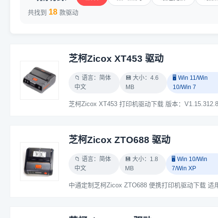
18
共找到
款驱动
芝柯Zicox XT453 驱动
📁 语言：简体
💾 大小：4.6
🖥️ Win 11/Win
中文
MB
10/Win 7
芝柯Zicox ZTO688 驱动
📁 语言：简体
💾 大小：1.8
🖥️ Win 10/Win
中文
MB
7/Win XP