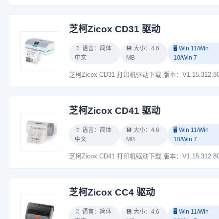
芝柯Zicox CD31 驱动
📁 语言：简体
💾 大小：4.6
🖥️ Win 11/Win
中文
MB
10/Win 7
芝柯Zicox CD41 驱动
📁 语言：简体
💾 大小：4.6
🖥️ Win 11/Win
中文
MB
10/Win 7
芝柯Zicox CC4 驱动
📁 语言：简体
💾 大小：4.6
🖥️ Win 11/Win