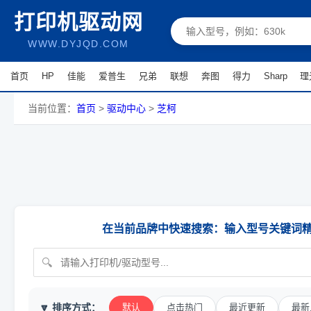
打印机驱动网
WWW.DYJQD.COM
首页
HP
佳能
爱普生
兄弟
联想
奔图
得力
Sharp
理
当前位置：
首页
>
驱动中心
>
芝柯
在当前品牌中快速搜索：输入型号关键词
🔽 排序方式：
默认
点击热门
最近更新
最新