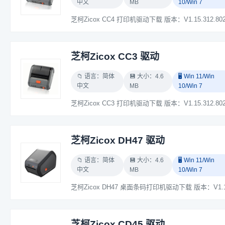
中文
MB
10/Win 7
芝柯Zicox CC3 驱动
📁 语言：简体
💾 大小：4.6
🖥️ Win 11/Win
中文
MB
10/Win 7
芝柯Zicox DH47 驱动
📁 语言：简体
💾 大小：4.6
🖥️ Win 11/Win
中文
MB
10/Win 7
芝柯Zicox CD45 驱动