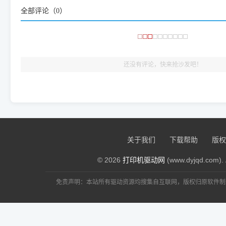
大家反馈的问题也会及时验证修复，大家完全可以放心下载。
全部评论（
0
）
🎯 检验标准：只要驱动顺利装完，设备管理器内没有黄色感叹
出纸，就说明已经完美兼容，无需纠结显示名称上的细微差别
还没有评论，快来抢沙发吧！
关于我们
下载帮助
版权
© 2026
打印机驱动网
(www.dyjqd.com). 
免责声明：本站所有驱动资源均搜集自互联网，版权归原软件制