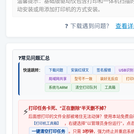
温馨提示：基础版驱动仅包含打印和一体机扫描
动安装或用添加打印机的方式安装。
❓ 下载遇到问题？
查看详
常见问题汇总
快速跳转：
下载问题
安装红绿叉
签名报错
USB识别
局域网共享
型号不一致
装好无反应
打印
系统与ARM
清空打印队列
工具箱
打印任务卡死、"正在删除"半天删不掉？
⚡
后面想打印的文件全部被堵住无法动弹？使用本站免费自
，右键选择"以管理员身份运行"，点
【打印机工具箱】
一键清空打印任务
。只需
3秒钟
，强力终止并重启系