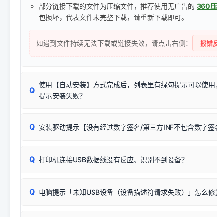
部分链接下载的文件为压缩文件，推荐使用无广告的
360
包损坏，代表文件未完整下载，请重新下载即可。
如遇到文件持续无法下载或链接失效，请点击右侧：
报错反
使用【自动安装】方式完成后，列表里有绿勾提示可以使用
Q
提示安装失败？
无需担心，这是正常现象。
Q
安装驱动提示【没有经过数字签名/第三方INF不包含数字
由于本站驱动包集成了32位和64位驱动，自动安装程序在运
数，并只安装与系统相匹配的那一部分：
Windows较新版本系统强制校验驱动的安全数字签名。部分
Q
往往会弹出此类提示。
打印机连接USB数据线没有反应、识别不到设备？
：代表与您当
✔ 可以使用了
动已安装成功。
🛡️ 本站驱动均经过严格签名。但由于微软系统安全限制，
部
请对照本站安装器左侧的图示进行排查：
：代表与本机系
✘ 安装失败
系统（如 Win10/Win11 最新版）已彻底不再识别老旧驱动的
Q
电脑提示「未知USB设备（设备描述符请求失败）」怎么修
首先确认打印机电源已开启，USB数据线两端已完全插紧；
（被自动跳过），并不影响正
致安装失败。请尝试以下方案：
若使用的是台式机，请优先插到电脑机箱的
后置原生USB接
结论：只要窗口里出现了任意一
出现该报错说明电脑读取不到打印机硬件信息。这通常和驱动
该报错是因为老款打印机官方使用的是旧版签名，新版 Win10/W