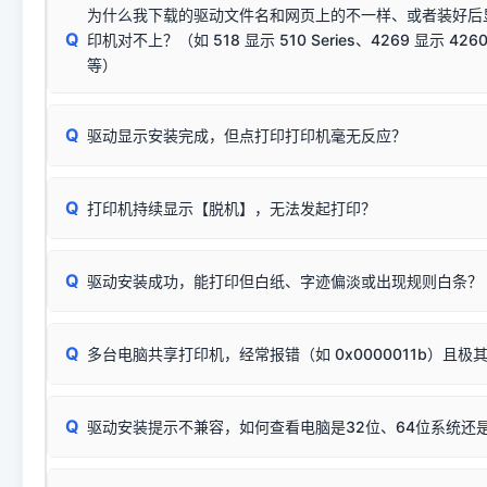
供电不足极易导致识别失败）；
窗口去打印测试即可。
为什么我下载的驱动文件名和网页上的不一样、或者装好后
查硬件连接：
容，而非文件安全性问题。
排除线材松动后，可尝试更换一条USB数据线，或在设备管
Q
印机对不上？（如 518 显示 510 Series、4269 显示 4260
将USB数据线两端全部拔下，重新插紧；
临时解决方案：
关闭系统驱动强制签名完整步骤
安装完成后可打印Windows系统测试页确认连通，参考：
如何打
硬件改动】刷新硬件列表。
等）
台式电脑请务必插在机箱后置USB插口，切勿使用前置插口
页图文教程
（提醒：此方式仅在安装老款驱动时临时开启，日常正常使用无需
关闭打印机电源，等待约5秒后重新开机，让系统重新握手
🟢 放心：这是正常匹配的官方驱动，通常可以顺利安装与
验。）
Q
驱动显示安装完成，但点打印打印机毫无反应？
尝试更换一条带双磁环屏蔽的优质打印线，劣质或老化的线
这是打印机行业普遍采用的**官方命名规则**。因为品牌商在
因。
配置稍有不同，但内部核心芯片和打印功能基本一致**的几十
建议通过简易自检，快速划分排查范围：
系列"。
若进行上述操作后依然无效，可能为打印机主板接口故障。详
Q
打印机持续显示【脱机】，无法发起打印？
观察打印机指示灯：
🟢 绿灯常亮
通常代表机器处于正常
USB设备简易修复教程
为了提高开发和维护效率，官方只会为该系列发布**一套通用的
或
🟡 黄灯
闪烁/常亮，一般表示缺纸、卡纸或耗材未能
时，通常会采用这个系列中的**基础款型号**，或者在尾部加
简单尝试：关闭打印机电源，重启电脑，重新插拔机箱后置原
识。
Q
进行简易复印测试（限一体机）：掀开扫描仪盖板，原稿朝
驱动安装成功，能打印但白纸、字迹偏淡或出现规则白条？
进入系统打印队列，点击顶部「打印机」菜单，检查并
取消
按下带有复印标识
的按键测试。
机」
选项；
此现象通常与驱动无关，大多为耗材或硬件故障，请优先进行机
✅ 复印正常 = 打印机硬件良好。故障通常出在电脑驱动、
📌 行业常见典型例子（它们共用同一个官方驱动包）：
若打印任务堆积卡死，可尝试使用本站免费工具箱，一键修
Q
断：
多台电脑共享打印机，经常报错（如 0x0000011b）且极
上；
惠普 (HP)
完整图文修复指导：
打印机显示脱机一键修复教程
❌ 复印无反应/打印白纸 = 打印机本身存在硬件故障。重
机身自检或复印同样不正常：激光机可能碳粉耗尽、硒鼓寿
：
HP Smart Tank 511、515、516、518
等属于同系列
Windows安全补丁更新后，极易导致局域网USB共享模式下报错 `0
系售后或商家。
能墨盒干涸、喷头堵塞。
显示为
HP Smart Tank 510 Series
.
Q
频繁脱机。
驱动安装提示不兼容，如何查看电脑是32位、64位系统还是
分步排查方案：
驱动装好无法打印完整排查方案
机身单独测试一切正常，唯独电脑打印时出现异常：需重新检测 
：
HP DeskJet 2131、2132、2138
等属于同系列，官方
✅ 建议首先自查：打印机本身是否支持WiFi/无线或有线
试页、端口或驱动配置。
为
HP DeskJet 2130 Series
.
在键盘上同时按下
+