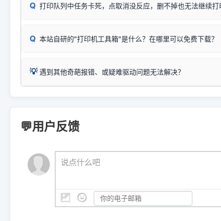
式最稳定）
Win
P
Q
爱普生 (Epson)
打印队列中任务卡死，点取消没反应，删不掉也无法继续打
一键打开系统属性，即可查看
如果您需要选购更换硒鼓或墨盒等，可点击右侧链接查看。微薄
检查机身背面，是否配有 RJ45 网络接口；
：
Epson L4266、L4268、L4269
等属于同系列，官方
型。
于本站服务器租用与工具箱的维护。
检查操作面板上是否有类似无线/WiFi的图标或按键；
为
Epson L4260 Series
.
当发送了错误的打印指令、想删
您也可以使用本站自研的
【打
Q
本站自研的"打印机工具箱"是什么？在哪里可以免费下载？
查看高性价比耗材 ＞
打印机具体型号后缀若带有
佳能 (Canon)
W / DN / WiFi
，通常代表具备
得等好久才有反应挺浪费时间的
在左下角"系统信息"一栏中，
：
Canon G3820、G3821、G3860
等属于同系列，官
若打印机本身带有网口/WiFi，请直接将其配置为网络打印模
到当前的操作系统版本以及系
💡 推荐使用工具箱一键清理：
这是本站自研开发的**绿色、免安装、无广告维护小工具**，
为
Canon G3020 Series
.
USB局域网共享方案。
💡
下载并打开本站自研的
【打印
疑难操作：
遇到其他奇葩报错、或疑难驱动问题无法解决？
详细图文指南：
如何查看自己电
三星 (Samsung)
进入左侧
「安装维护」
菜单；
共享报错完整修复教程：
0x0000011b报错手工解决办法
一键重启打印服务，清除各种顽固卡死、无法删除的打印队
您可以将您遇到的问题反馈给我们。请务必附带：
打印机完整型
：
Samsung SCX-3401、3405
等属于同系列，官方驱
在系统工具模块下，点击
【清
智能扫描并查看打印机当前的真实硬件端口；
⚠️ ARM架构笔记本提醒：若您的电脑是搭载骁龙处理器的超薄本、Su
遇到故障时的具体报错弹窗截图
。
Samsung SCX-3400 Series
.
（备选方案）通过"网络打印共享器"硬件可直接将传统USB打印
件将自动安全停止后台服务、
Windows ARM 系统设备，普通的 X86/X64 驱动将无法
新手免输命令行，一键呼出各种系统底层打印设置。
印机，多电脑连接不求人、不受补丁影响。
新启动打印引擎，一键彻底解
门的 ARM 专用驱动。普通电脑用户请忽略本条。
💬用户反馈
💡 这种情况特别多，这里不一一列举。
📬 统一反馈邮箱：
dyjqd@qq.com
官方免费下载入口：
https://www.dyjqd.com/api/down.htm
查看打印共享服务器 ＞
打印机工具箱下载地址：
（工具箱全面支持 Win7/8/10/11，终身免费，没有任何隐藏收费
https://www.dyjqd.com/ap
我们会有专人定期查收并整理高频疑难解答，感谢您的支持与厚爱
💡 通俗类比：
这就好比 iPhone 15、iPhone 15 Pro 外
说点什么吧
系统时，下载的都是同一个统称为"iOS 17"的安装包。这里的 510 Se
是它们共享的"系统"。
👨‍💻 站长有话说：
咱几乎每天都在远程帮网友安装各种打印机驱动。本站提供的驱
频使用的，要是驱动有错或者不能用，站长每天帮人装机时早就