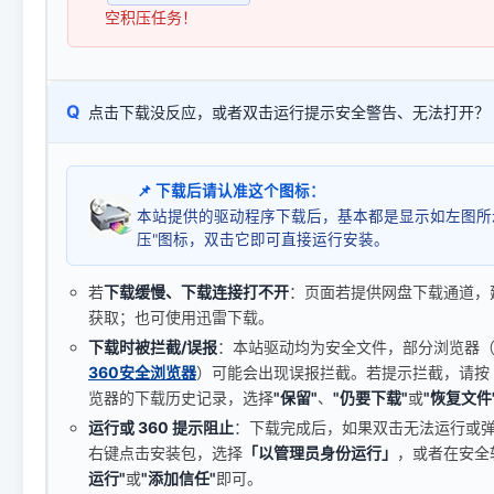
空积压任务！
Q
点击下载没反应，或者双击运行提示安全警告、无法打开？
📌 下载后请认准这个图标：
本站提供的驱动程序下载后，基本都是显示如左图所
压"图标，双击它即可直接运行安装。
若
下载缓慢、下载连接打不开
：页面若提供网盘下载通道，
获取；也可使用迅雷下载。
下载时被拦截/误报
：本站驱动均为安全文件，部分浏览器（如 C
360安全浏览器
）可能会出现误报拦截。若提示拦截，请按
览器的下载历史记录，选择
"保留"
、
"仍要下载"
或
"恢复文件
运行或 360 提示阻止
：下载完成后，如果双击无法运行或
右键点击安装包，选择
「以管理员身份运行」
，或者在安全
运行"
或
"添加信任"
即可。