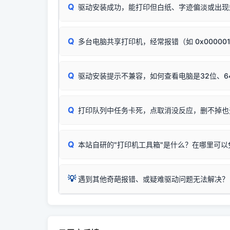
进行简易复印测试（限一体机）：掀开扫描仪盖
Q
驱动安装成功，能打印但白纸、字迹偏淡或出现
进入系统打印队列，点击顶部「打印机」菜单，
📌 行业常见典型例子（它们共用同一个官方驱
试。
若打印任务堆积卡死，可尝试使用本站免费工具
惠普 (HP)
✅ 复印正常 = 打印机硬件良好。故障通常出在
此现象通常与驱动无关，大多为耗材或硬件故障，
完整图文修复指导：
打印机显示脱机一键修复教程
：
HP Smart Tank 511、515、516、518
等
❌ 复印无反应/打印白纸 = 打印机本身存在
Q
多台电脑共享打印机，经常报错（如 0x00000
机身自检或复印同样不正常：激光机可能碳粉耗
：
HP DeskJet 2131、2132、2138
等属于
分步排查方案：
驱动装好无法打印完整排查方案
机身单独测试一切正常，唯独电脑打印时出现异常：
Windows安全补丁更新后，极易导致局域网USB共享模
爱普生 (Epson)
Q
驱动安装提示不兼容，如何查看电脑是32位、6
：
Epson L4266、L4268、L4269
等属于同
✅ 建议首先自查：打印机本身是否支持WiFi
如果您需要选购更换硒鼓或墨盒等，可点击右侧链接
佳能 (Canon)
于本站服务器租用与工具箱的维护。
检查机身背面，是否配有 RJ45 网络接口；
在键盘上同时按下
：
Canon G3820、G3821、G3860
等属于
Q
检查操作面板上是否有类似无线/WiFi的图标或
打印队列中任务卡死，点取消没反应，删不掉也
系统位数与架构类
三星 (Samsung)
打印机具体型号后缀若带有
W / DN / WiFi
，通
您也可以使用本站
：
Samsung SCX-3401、3405
等属于同系
当发送了错误的打印
若打印机本身带有网口/WiFi，请直接将其配置为
观、快速地查看到
Q
本站自研的"打印机工具箱"是什么？在哪里可以
💡 推荐使用工具箱一
共享报错完整修复教程：
0x0000011b报错手工
详细图文指南：
💡 这
如何
下载并打开本站自
这是本站自研开发的**绿色、免安装、无广告维护
💡
遇到其他奇葩报错、或疑难驱动问题无法解决？
进入左侧
「安装维
（备选方案）通过"网络打印共享器"硬件可直接将传
一键重启打印服务，清除各种顽固卡死、无法删
⚠️ ARM架构笔记本提醒：若您的电脑是搭载骁龙处理器的
💡 通俗类比：
这就好比 iPhone 15、iPhon
印机，多电脑连接不求人、不受补丁影响。
在系统工具模块下
智能扫描并查看打印机当前的真实硬件端口；
X86/X64 驱动将无法兼容，必须联系官方寻求专
为"iOS 17"的安装包。这里的 510 Series / 42
您可以将您遇到的问题反馈给我们。请务必附带：
粉碎缓存残留并重
新手免输命令行，一键呼出各种系统底层打印设
打印机工具箱下载
👨‍💻 站长有话说：
📬 统
官方免费下载入口：
https://www.dyjqd.com/ap