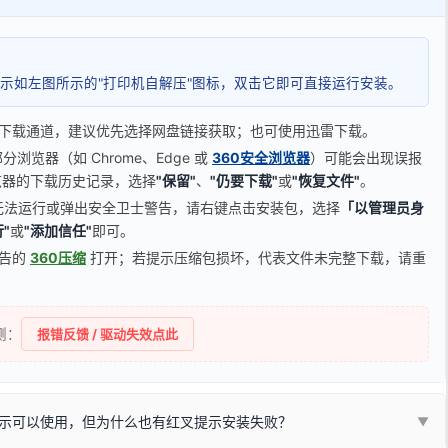
示如左图所示的"打印机自解压"图标，双击它即可直接运行安装。
下载通道，建议优先选择网盘链接获取；也可使用迅雷下载。
览器（如 Chrome、Edge 或
360安全浏览器
）可能会出现误报
器的下载历史记录，选择
"保留"
、
"仍要下载"
或
"恢复文件"
。
无法运行或弹出安全卫士警告，请右键点击安装包，选择
「以管理员身
"
或
"添加信任"
即可。
广告的
360压缩
打开；若提示压缩包损坏，代表文件未完整下载，请重
侧：
报错反馈 / 驱动失效点此
示可以使用，但为什么也有红叉提示安装失败？
▼