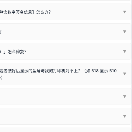
不包含数字签名信息】怎么办？
▼
装程序在运行时会检测您的系统位数，并只安装与系统相匹配的那一部
字签名。部分老旧打印机的原厂驱动，往往会弹出此类提示。
？
代表与您当前电脑系统相兼容的驱动已安装成功。
▼
安全限制，
部分新版 Windows 系统（如 Win10/Win11 最新版）已
表与本机系统位数不兼容的驱动（被自动跳过），并不影响正常打印。
装失败。请尝试以下方案：
现了任意一个绿色对勾，直接关闭窗口去打印测试即可。
Win10/Win11 系统不再默认兼容，而非文件安全性问题。
败）」怎么修复？
▼
已完全插紧；
原生USB接口
（前置面板或拓展坞供电不足极易导致识别失败）；
参考：
如何打印Windows系统测试页图文教程
通常和驱动无关，请按以下步骤排查硬件连接：
常使用无需长期关闭系统安全校验。）
，或在设备管理器中点击【扫描检测硬件改动】刷新硬件列表。
装好后显示的型号与我的打印机对不上？（如 518 显示 510
▼
等）
使用前置插口或外接拓展坞；
统重新握手识别；
顺利安装与使用。
▼
或老化的线材是此问题的高发诱因。
因为品牌商在生产时，会将**外观和配置稍有不同，但内部核心芯片和打
列"。
口故障。详细图文请参考：
未知USB设备简易修复教程
*一套通用的驱动程序**。命名时，通常会采用这个系列中的**基础款
▼
器处于正常待机状态；
🔴 红灯
或
🟡 黄灯
闪烁/常亮，一般表示
拔机箱后置原生USB接口；