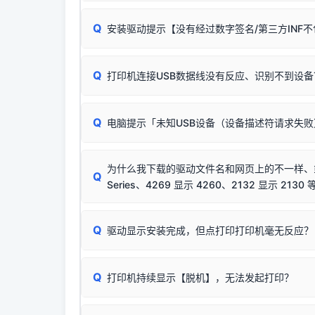
无需担心，这是正常现象。
Q
安装驱动提示【没有经过数字签名/第三方INF
由于本站驱动包集成了32位和64位驱动，自动安
分：
Windows较新版本系统强制校验驱动的安全数
Q
打印机连接USB数据线没有反应、识别不到设备
：
✔ 可以使用了
🛡️ 本站驱动均经过严格签名。但由于微软系统
：代
✘ 安装失败
彻底不再识别老旧驱动的 SHA-1 签名
，导致安
请对照本站安装器左侧的图示进行排查：
结论：只要窗口里出
该报错是因为老款打印机官方使用的是旧版签名，新版 
Q
电脑提示「未知USB设备（设备描述符请求失
首先确认打印机电源已开启，USB数据线两端
临时解决方案：
关闭系统驱动强制签名完整步骤
若使用的是台式机，请优先插到电脑机箱的
后置
安装完成后可打印Windows系统测试页确认连通，
出现该报错说明电脑读取不到打印机硬件信息。这
（提醒：此方式仅在安装老款驱动时临时开启，日常正
排除线材松动后，可尝试更换一条USB数据线
为什么我下载的驱动文件名和网页上的不一样、或者
将USB数据线两端全部拔下，重新插紧；
Q
Series、4269 显示 4260、2132 显示 2130 
台式电脑请务必插在机箱后置USB插口，切勿
关闭打印机电源，等待约5秒后重新开机，让系
🟢 放心：这是正常匹配的官方驱动，通常可以
Q
驱动显示安装完成，但点打印打印机毫无反应？
尝试更换一条带双磁环屏蔽的优质打印线，劣质
这是打印机行业普遍采用的**官方命名规则**。
印功能基本一致**的几十款机型，划归为"同一个系
若进行上述操作后依然无效，可能为打印机主板接
建议通过简易自检，快速划分排查范围：
为了提高开发和维护效率，官方只会为该系列发布*
Q
打印机持续显示【脱机】，无法发起打印？
观察打印机指示灯：
🟢 绿灯常亮
通常代表机
型号**，或者在尾部加上
"Series（系列）"
标识。
缺纸、卡纸或耗材未能被识别。
简单尝试：关闭打印机电源，重启电脑，重新插