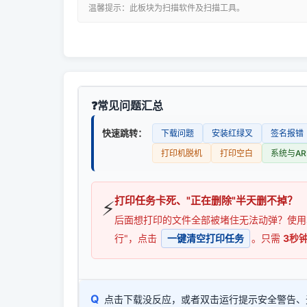
温馨提示：此板块为扫描软件及扫描工具。
常见问题汇总
快速跳转：
下载问题
安装红绿叉
签名报错
打印机脱机
打印空白
系统与AR
打印任务卡死、"正在删除"半天删不掉？
⚡
后面想打印的文件全部被堵住无法动弹？使
行"，点击
一键清空打印任务
。只需
3秒
Q
点击下载没反应，或者双击运行提示安全警告、