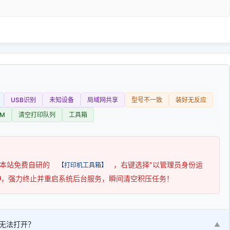
USB识别
未知设备
局域网共享
型号不一致
装好无反应
M
清空打印队列
工具箱
用本站免费自研的
，右键选择"以管理员身份运
【打印机工具箱】
钟
，强力终止并重启系统后台服务，瞬间清空积压任务！
无法打开？
▼