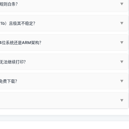
板，原稿朝下放置在玻璃面板上，按下带有复印标识
的按键测
规则白条？
▼
检查并
取消勾选「脱机使用打印机」
选项；
动包）：
箱，一键修复或清空打印队列。
电脑驱动、USB连接线或系统服务上；
请优先进行机身自检/复印进行判断：
属于同系列，官方驱动名称通常显示为
HP Smart Tank 510 Series
.
硬件故障。重装驱动无法解决，建议联系售后或商家。
11b）且极其不稳定？
▼
尽、硒鼓寿命终结；喷墨打印机可能墨盒干涸、喷头堵塞。
同系列，官方驱动名称通常显示为
HP DeskJet 2130 Series
.
需重新检测 Windows 系统测试页、端口或驱动配置。
式下报错 `0x0000011b` 或频繁脱机。
4位系统还是ARM架构？
▼
系列，官方驱动名称通常显示为
Epson L4260 Series
.
/无线或有线网络打印？（此连接模式最稳定）
查看。微薄佣金收益将全部用
查看高性价比耗材 ＞
+
快捷键可一键打开系统属性，即可查看当前
Win
Pause/Break
同系列，官方驱动名称通常显示为
Canon G3020 Series
.
按键；
无法继续打印？
▼
型。
常代表具备网络连接能力。
自研的
【打印机工具箱】
，打开后在左下角"系统信息"一栏中，即可直
列，官方驱动名称通常显示为
Samsung SCX-3400 Series
.
指令、想删除打印任务后打别的，得等好久才有反应挺浪费时间的。
网络打印模式。如果没有，再采用USB局域网共享方案。
当前的操作系统版本以及系统架构。
免费下载？
▼
键清理：
解决办法
种情况特别多，这里不一一列举。
查看自己电脑系统位数教程
研的
【打印机工具箱】
；
小工具**，旨在简化打印机的各种疑难操作：
▼
护」
菜单；
统USB打印机升级为独立网络打
除的打印队列；
超薄本、Surface Pro X等 Windows ARM 系统设备，普通的
查看打印共享服务器 ＞
e 15 Pro 外观和配置有差异，但它们升级系统时，下载的都是同一个统称
，点击
【清空打印任务】
按钮，软件将自动安全停止后台服务、彻底
门的 ARM 专用驱动。普通电脑用户请忽略本条。
60 就是它们共享的"系统"。
打印机完整型号 + 电脑系统版本 + 遇到故障时的具体报错弹窗截图
。
新启动打印引擎，一键彻底解决卡死。
置。
地址：
https://www.dyjqd.com/api/down.html
一反馈邮箱：
dyjqd@qq.com
i/down.html