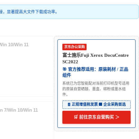
接，显著提高大文件下载成功率。
n 10/Win 11
京东办公采购
富士施乐Fuji Xerox DocuCentre
SC2022
🎯 官方推荐适用：原装耗材 / 正品
组件
系统已为您智能配对当前打印机型号适用
的原装自营硒鼓、墨盒、碳粉或墨水组
件。
🧾 正规增值税发票
|
🏢 企业采购首选
7/Win 10/Win 11
🛒 前往京东自营购买 ＞