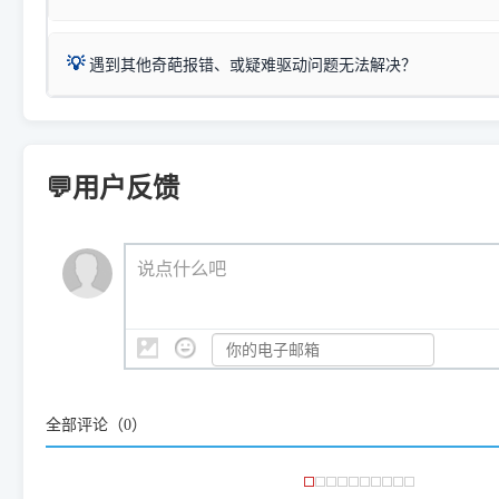
得等好久才有反应挺浪费时间的
在左下角"系统信息"一栏中，
：
Canon G3820、G3821、G3860
等属于同系列，官
若打印机本身带有网口/WiFi，请直接将其配置为网络打印模
到当前的操作系统版本以及系
💡 推荐使用工具箱一键清理：
这是本站自研开发的**绿色、免安装、无广告维护小工具**，
为
Canon G3020 Series
.
USB局域网共享方案。
💡
下载并打开本站自研的
【打印
疑难操作：
遇到其他奇葩报错、或疑难驱动问题无法解决？
详细图文指南：
如何查看自己电
三星 (Samsung)
进入左侧
「安装维护」
菜单；
共享报错完整修复教程：
0x0000011b报错手工解决办法
一键重启打印服务，清除各种顽固卡死、无法删除的打印队
您可以将您遇到的问题反馈给我们。请务必附带：
打印机完整型
：
Samsung SCX-3401、3405
等属于同系列，官方驱
在系统工具模块下，点击
【清
智能扫描并查看打印机当前的真实硬件端口；
⚠️ ARM架构笔记本提醒：若您的电脑是搭载骁龙处理器的超薄本、Su
遇到故障时的具体报错弹窗截图
。
Samsung SCX-3400 Series
.
（备选方案）通过"网络打印共享器"硬件可直接将传统USB打印
件将自动安全停止后台服务、
Windows ARM 系统设备，普通的 X86/X64 驱动将无法
新手免输命令行，一键呼出各种系统底层打印设置。
印机，多电脑连接不求人、不受补丁影响。
新启动打印引擎，一键彻底解
门的 ARM 专用驱动。普通电脑用户请忽略本条。
💬用户反馈
💡 这种情况特别多，这里不一一列举。
📬 统一反馈邮箱：
dyjqd@qq.com
官方免费下载入口：
https://www.dyjqd.com/api/down.htm
查看打印共享服务器 ＞
打印机工具箱下载地址：
（工具箱全面支持 Win7/8/10/11，终身免费，没有任何隐藏收费
https://www.dyjqd.com/ap
我们会有专人定期查收并整理高频疑难解答，感谢您的支持与厚爱
💡 通俗类比：
这就好比 iPhone 15、iPhone 15 Pro 外
说点什么吧
系统时，下载的都是同一个统称为"iOS 17"的安装包。这里的 510 Se
是它们共享的"系统"。
👨‍💻 站长有话说：
咱几乎每天都在远程帮网友安装各种打印机驱动。本站提供的驱
频使用的，要是驱动有错或者不能用，站长每天帮人装机时早就
大家反馈的问题也会及时验证修复，大家完全可以放心下载。
全部评论（
0
）
🎯 检验标准：只要驱动顺利装完，设备管理器内没有黄色感叹
出纸，就说明已经完美兼容，无需纠结显示名称上的细微差别