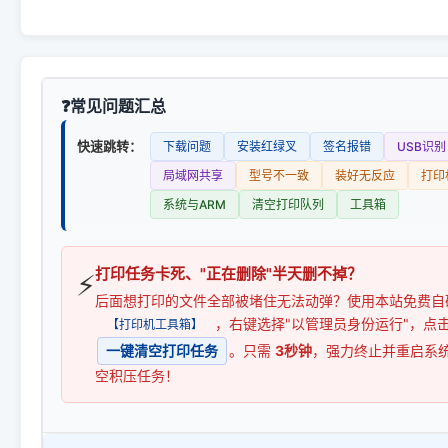
常见问题汇总
快速跳转：
下载问题
安装红绿叉
签名报错
USB识别
局域网共享
型号不一致
装好无反应
打印
系统与ARM
清空打印队列
工具箱
打印任务卡死、"正在删除"半天删不掉？
⚡
后面想打印的文件全部被堵住无法动弹？使用本站免费自
，右键选择"以管理员身份运行"，点
【打印机工具箱】
一键清空打印任务
。只需
3秒钟
，强力终止并重启系
空积压任务！