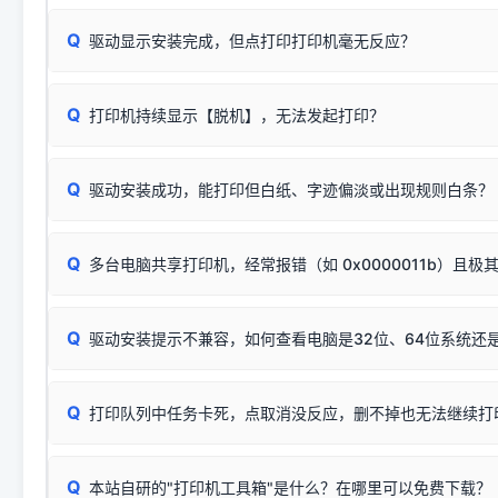
关闭打印机电源，等待约5秒后重新开机，让系统重新握手
🟢 放心：这是正常匹配的官方驱动，通常可以顺利安装与
验。）
Q
驱动显示安装完成，但点打印打印机毫无反应？
尝试更换一条带双磁环屏蔽的优质打印线，劣质或老化的线
这是打印机行业普遍采用的**官方命名规则**。因为品牌商在
因。
配置稍有不同，但内部核心芯片和打印功能基本一致**的几十
建议通过简易自检，快速划分排查范围：
系列"。
若进行上述操作后依然无效，可能为打印机主板接口故障。详
Q
打印机持续显示【脱机】，无法发起打印？
观察打印机指示灯：
🟢 绿灯常亮
通常代表机器处于正常
USB设备简易修复教程
为了提高开发和维护效率，官方只会为该系列发布**一套通用的
或
🟡 黄灯
闪烁/常亮，一般表示缺纸、卡纸或耗材未能
时，通常会采用这个系列中的**基础款型号**，或者在尾部加
简单尝试：关闭打印机电源，重启电脑，重新插拔机箱后置原
识。
Q
进行简易复印测试（限一体机）：掀开扫描仪盖板，原稿朝
驱动安装成功，能打印但白纸、字迹偏淡或出现规则白条？
进入系统打印队列，点击顶部「打印机」菜单，检查并
取消
按下带有复印标识
的按键测试。
机」
选项；
此现象通常与驱动无关，大多为耗材或硬件故障，请优先进行机
✅ 复印正常 = 打印机硬件良好。故障通常出在电脑驱动、
📌 行业常见典型例子（它们共用同一个官方驱动包）：
若打印任务堆积卡死，可尝试使用本站免费工具箱，一键修
Q
断：
多台电脑共享打印机，经常报错（如 0x0000011b）且极
上；
惠普 (HP)
完整图文修复指导：
打印机显示脱机一键修复教程
❌ 复印无反应/打印白纸 = 打印机本身存在硬件故障。重
机身自检或复印同样不正常：激光机可能碳粉耗尽、硒鼓寿
：
HP Smart Tank 511、515、516、518
等属于同系列
Windows安全补丁更新后，极易导致局域网USB共享模式下报错 `0
系售后或商家。
能墨盒干涸、喷头堵塞。
显示为
HP Smart Tank 510 Series
.
Q
频繁脱机。
驱动安装提示不兼容，如何查看电脑是32位、64位系统还是
分步排查方案：
驱动装好无法打印完整排查方案
机身单独测试一切正常，唯独电脑打印时出现异常：需重新检测 
：
HP DeskJet 2131、2132、2138
等属于同系列，官方
✅ 建议首先自查：打印机本身是否支持WiFi/无线或有线
试页、端口或驱动配置。
为
HP DeskJet 2130 Series
.
式最稳定）
在键盘上同时按下
+
Win
P
Q
爱普生 (Epson)
打印队列中任务卡死，点取消没反应，删不掉也无法继续打
一键打开系统属性，即可查看
如果您需要选购更换硒鼓或墨盒等，可点击右侧链接查看。微薄
检查机身背面，是否配有 RJ45 网络接口；
：
Epson L4266、L4268、L4269
等属于同系列，官方
型。
于本站服务器租用与工具箱的维护。
检查操作面板上是否有类似无线/WiFi的图标或按键；
为
Epson L4260 Series
.
当发送了错误的打印指令、想删
您也可以使用本站自研的
【打
Q
本站自研的"打印机工具箱"是什么？在哪里可以免费下载？
查看高性价比耗材 ＞
打印机具体型号后缀若带有
佳能 (Canon)
W / DN / WiFi
，通常代表具备