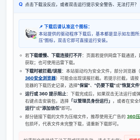
Q
点击下载没反应，或者双击运行提示安全警告、无法打开？
📌 下载后请认准这个图标：
本站提供的驱动程序下载后，基本都是显示如左图所
压"图标，双击它即可直接运行安装。
若
下载缓慢、下载连接打不开
：页面若提供网盘下载通道，
获取；也可使用迅雷下载。
下载时被拦截/误报
：本站驱动均为安全文件，部分浏览器（如 C
360安全浏览器
）可能会出现误报拦截。若提示拦截，请按
览器的下载历史记录，选择
"保留"
、
"仍要下载"
或
"恢复文件
运行或 360 提示阻止
：下载完成后，如果双击无法运行或
右键点击安装包，选择
「以管理员身份运行」
，或者在安全
运行"
或
"添加信任"
即可。
部分链接下载的文件为压缩文件，推荐使用无广告的
360
包损坏，代表文件未完整下载，请重新下载即可。