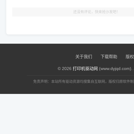
还没有评论，快来抢沙发吧！
：默认的后台
41570035@163.com
评论
富士施乐Fuji Xerox Ap
关于我们
下载帮助
版权
© 2026
打印机驱动网
(www.dyjqd.com). 
免责声明：本站所有驱动资源均搜集自互联网，版权归原软件制