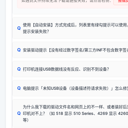
如遇到文件持续无法下载或链接失效，请点击右侧：
报错反
使用【自动安装】方式完成后，列表里有绿勾提示可以使用
Q
提示安装失败？
无需担心，这是正常现象。
Q
安装驱动提示【没有经过数字签名/第三方INF不包含数字
由于本站驱动包集成了32位和64位驱动，自动安装程序在运
数，并只安装与系统相匹配的那一部分：
Windows较新版本系统强制校验驱动的安全数字签名。部分
Q
往往会弹出此类提示。
打印机连接USB数据线没有反应、识别不到设备？
：代表与您当
✔ 可以使用了
动已安装成功。
🛡️ 本站驱动均经过严格签名。但由于微软系统安全限制，
部
请对照本站安装器左侧的图示进行排查：
：代表与本机系
✘ 安装失败
系统（如 Win10/Win11 最新版）已彻底不再识别老旧驱动的
Q
电脑提示「未知USB设备（设备描述符请求失败）」怎么修
首先确认打印机电源已开启，USB数据线两端已完全插紧；
（被自动跳过），并不影响正
致安装失败。请尝试以下方案：
若使用的是台式机，请优先插到电脑机箱的
后置原生USB接
结论：只要窗口里出现了任意一
出现该报错说明电脑读取不到打印机硬件信息。这通常和驱动
该报错是因为老款打印机官方使用的是旧版签名，新版 Win10/W
供电不足极易导致识别失败）；
窗口去打印测试即可。
为什么我下载的驱动文件名和网页上的不一样、或者装好后
查硬件连接：
容，而非文件安全性问题。
排除线材松动后，可尝试更换一条USB数据线，或在设备管
Q
印机对不上？（如 518 显示 510 Series、4269 显示 4260
将USB数据线两端全部拔下，重新插紧；
临时解决方案：
关闭系统驱动强制签名完整步骤
安装完成后可打印Windows系统测试页确认连通，参考：
如何打
硬件改动】刷新硬件列表。
等）
台式电脑请务必插在机箱后置USB插口，切勿使用前置插口
页图文教程
（提醒：此方式仅在安装老款驱动时临时开启，日常正常使用无需