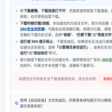
若
下载缓慢、下载连接打不开
：页面若提供网盘下载通道，
获取；也可使用迅雷下载。
下载时被拦截/误报
：本站驱动均为安全文件，部分浏览器（如 C
360安全浏览器
）可能会出现误报拦截。若提示拦截，请按
览器的下载历史记录，选择
"保留"
、
"仍要下载"
或
"恢复文件
运行或 360 提示阻止
：下载完成后，如果双击无法运行或
右键点击安装包，选择
「以管理员身份运行」
，或者在安全
运行"
或
"添加信任"
即可。
部分链接下载的文件为压缩文件，推荐使用无广告的
360
包损坏，代表文件未完整下载，请重新下载即可。
如遇到文件持续无法下载或链接失效，请点击右侧：
报错反
使用【自动安装】方式完成后，列表里有绿勾提示可以使用
Q
提示安装失败？