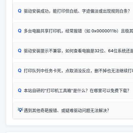
或
🟡 黄灯
闪烁/常亮，一般表示缺纸、卡纸或耗材未能
时，通常会采用这个系列中的**基础款型号**，或者在尾部加
简单尝试：关闭打印机电源，重启电脑，重新插拔机箱后置原
识。
Q
进行简易复印测试（限一体机）：掀开扫描仪盖板，原稿朝
驱动安装成功，能打印但白纸、字迹偏淡或出现规则白条？
进入系统打印队列，点击顶部「打印机」菜单，检查并
取消
按下带有复印标识
的按键测试。
机」
选项；
此现象通常与驱动无关，大多为耗材或硬件故障，请优先进行机
✅ 复印正常 = 打印机硬件良好。故障通常出在电脑驱动、
📌 行业常见典型例子（它们共用同一个官方驱动包）：
若打印任务堆积卡死，可尝试使用本站免费工具箱，一键修
Q
断：
多台电脑共享打印机，经常报错（如 0x0000011b）且极
上；
惠普 (HP)
完整图文修复指导：
打印机显示脱机一键修复教程
❌ 复印无反应/打印白纸 = 打印机本身存在硬件故障。重
机身自检或复印同样不正常：激光机可能碳粉耗尽、硒鼓寿
：
HP Smart Tank 511、515、516、518
等属于同系列
Windows安全补丁更新后，极易导致局域网USB共享模式下报错 `0
系售后或商家。
能墨盒干涸、喷头堵塞。
显示为
HP Smart Tank 510 Series
.
Q
频繁脱机。
驱动安装提示不兼容，如何查看电脑是32位、64位系统还是
分步排查方案：
驱动装好无法打印完整排查方案
机身单独测试一切正常，唯独电脑打印时出现异常：需重新检测 
：
HP DeskJet 2131、2132、2138
等属于同系列，官方
✅ 建议首先自查：打印机本身是否支持WiFi/无线或有线
试页、端口或驱动配置。
为
HP DeskJet 2130 Series
.
式最稳定）
在键盘上同时按下
+
Win
P
Q
爱普生 (Epson)
打印队列中任务卡死，点取消没反应，删不掉也无法继续打
一键打开系统属性，即可查看
如果您需要选购更换硒鼓或墨盒等，可点击右侧链接查看。微薄
检查机身背面，是否配有 RJ45 网络接口；
：
Epson L4266、L4268、L4269
等属于同系列，官方
型。
于本站服务器租用与工具箱的维护。
检查操作面板上是否有类似无线/WiFi的图标或按键；
为
Epson L4260 Series
.
当发送了错误的打印指令、想删
您也可以使用本站自研的
【打
Q
本站自研的"打印机工具箱"是什么？在哪里可以免费下载？
查看高性价比耗材 ＞
打印机具体型号后缀若带有
佳能 (Canon)
W / DN / WiFi
，通常代表具备
得等好久才有反应挺浪费时间的
在左下角"系统信息"一栏中，
：
Canon G3820、G3821、G3860
等属于同系列，官
若打印机本身带有网口/WiFi，请直接将其配置为网络打印模
到当前的操作系统版本以及系
💡 推荐使用工具箱一键清理：
这是本站自研开发的**绿色、免安装、无广告维护小工具**，
为
Canon G3020 Series
.
USB局域网共享方案。
💡
下载并打开本站自研的
【打印
疑难操作：
遇到其他奇葩报错、或疑难驱动问题无法解决？
详细图文指南：
如何查看自己电
三星 (Samsung)
进入左侧
「安装维护」
菜单；
共享报错完整修复教程：
0x0000011b报错手工解决办法
一键重启打印服务，清除各种顽固卡死、无法删除的打印队
您可以将您遇到的问题反馈给我们。请务必附带：
打印机完整型
：
Samsung SCX-3401、3405
等属于同系列，官方驱
在系统工具模块下，点击
【清
智能扫描并查看打印机当前的真实硬件端口；
⚠️ ARM架构笔记本提醒：若您的电脑是搭载骁龙处理器的超薄本、Su
遇到故障时的具体报错弹窗截图
。
Samsung SCX-3400 Series
.
（备选方案）通过"网络打印共享器"硬件可直接将传统USB打印
件将自动安全停止后台服务、