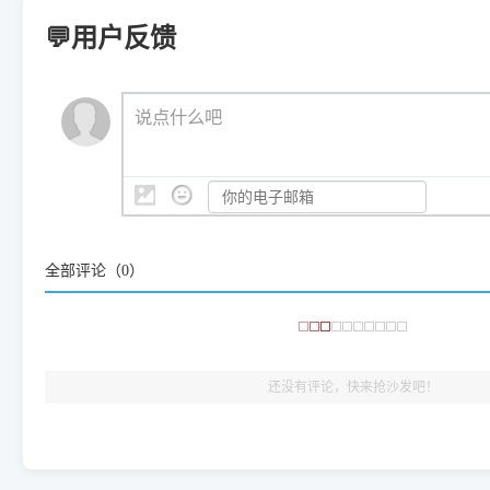
Windows ARM 系统设备，普通的 X86/X64 驱动将无法
新手免输命令行，一键呼出各种系统底层打印设置。
印机，多电脑连接不求人、不受补丁影响。
新启动打印引擎，一键彻底解
门的 ARM 专用驱动。普通电脑用户请忽略本条。
💬用户反馈
💡 这种情况特别多，这里不一一列举。
📬 统一反馈邮箱：
dyjqd@qq.com
官方免费下载入口：
https://www.dyjqd.com/api/down.htm
查看打印共享服务器 ＞
打印机工具箱下载地址：
（工具箱全面支持 Win7/8/10/11，终身免费，没有任何隐藏收费
https://www.dyjqd.com/ap
我们会有专人定期查收并整理高频疑难解答，感谢您的支持与厚爱
💡 通俗类比：
这就好比 iPhone 15、iPhone 15 Pro 外
说点什么吧
系统时，下载的都是同一个统称为"iOS 17"的安装包。这里的 510 Se
是它们共享的"系统"。
👨‍💻 站长有话说：
咱几乎每天都在远程帮网友安装各种打印机驱动。本站提供的驱
频使用的，要是驱动有错或者不能用，站长每天帮人装机时早就
大家反馈的问题也会及时验证修复，大家完全可以放心下载。
全部评论（
0
）
🎯 检验标准：只要驱动顺利装完，设备管理器内没有黄色感叹
出纸，就说明已经完美兼容，无需纠结显示名称上的细微差别
还没有评论，快来抢沙发吧！