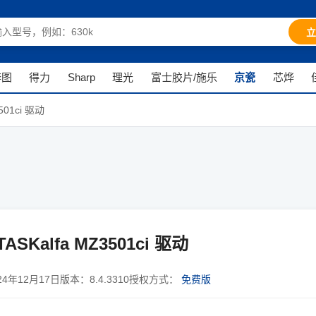
立
奔图
得力
Sharp
理光
富士胶片/施乐
京瓷
芯烨
501ci 驱动
TASKalfa MZ3501ci 驱动
24年12月17日
版本：
8.4.3310
授权方式：
免费版