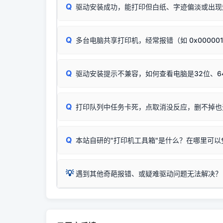
进行简易复印测试（限一体机）：掀开扫描仪盖
Q
驱动安装成功，能打印但白纸、字迹偏淡或出现
进入系统打印队列，点击顶部「打印机」菜单，
📌 行业常见典型例子（它们共用同一个官方驱
试。
若打印任务堆积卡死，可尝试使用本站免费工具
惠普 (HP)
✅ 复印正常 = 打印机硬件良好。故障通常出在
此现象通常与驱动无关，大多为耗材或硬件故障，
完整图文修复指导：
打印机显示脱机一键修复教程
：
HP Smart Tank 511、515、516、518
等
❌ 复印无反应/打印白纸 = 打印机本身存在
Q
多台电脑共享打印机，经常报错（如 0x00000
机身自检或复印同样不正常：激光机可能碳粉耗
：
HP DeskJet 2131、2132、2138
等属于
分步排查方案：
驱动装好无法打印完整排查方案
机身单独测试一切正常，唯独电脑打印时出现异常：
Windows安全补丁更新后，极易导致局域网USB共享模
爱普生 (Epson)
Q
驱动安装提示不兼容，如何查看电脑是32位、6
：
Epson L4266、L4268、L4269
等属于同
✅ 建议首先自查：打印机本身是否支持WiFi
如果您需要选购更换硒鼓或墨盒等，可点击右侧链接
佳能 (Canon)
于本站服务器租用与工具箱的维护。
检查机身背面，是否配有 RJ45 网络接口；
在键盘上同时按下
：
Canon G3820、G3821、G3860
等属于
Q
检查操作面板上是否有类似无线/WiFi的图标或
打印队列中任务卡死，点取消没反应，删不掉也
系统位数与架构类
三星 (Samsung)
打印机具体型号后缀若带有
W / DN / WiFi
，通
您也可以使用本站
：
Samsung SCX-3401、3405
等属于同系
当发送了错误的打印
若打印机本身带有网口/WiFi，请直接将其配置为
观、快速地查看到
Q
本站自研的"打印机工具箱"是什么？在哪里可以
💡 推荐使用工具箱一
共享报错完整修复教程：
0x0000011b报错手工
详细图文指南：
💡 这
如何
下载并打开本站自
这是本站自研开发的**绿色、免安装、无广告维护
💡
遇到其他奇葩报错、或疑难驱动问题无法解决？
进入左侧
「安装维
（备选方案）通过"网络打印共享器"硬件可直接将传
一键重启打印服务，清除各种顽固卡死、无法删
⚠️ ARM架构笔记本提醒：若您的电脑是搭载骁龙处理器的
💡 通俗类比：
这就好比 iPhone 15、iPhon
印机，多电脑连接不求人、不受补丁影响。
在系统工具模块下
智能扫描并查看打印机当前的真实硬件端口；
X86/X64 驱动将无法兼容，必须联系官方寻求专
为"iOS 17"的安装包。这里的 510 Series / 42
您可以将您遇到的问题反馈给我们。请务必附带：
粉碎缓存残留并重
新手免输命令行，一键呼出各种系统底层打印设
打印机工具箱下载
👨‍💻 站长有话说：
📬 统
官方免费下载入口：
https://www.dyjqd.com/ap