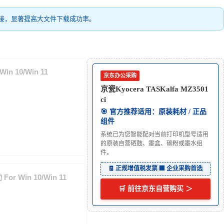
接，显著提高大文件下载成功率。
in 10/Win 11
京东办公采购
京瓷Kyocera TASKalfa MZ3501
ci
🎯 官方推荐适用：原装耗材 / 正品
组件
系统已为您智能配对当前打印机型号适用
的原装自营硒鼓、墨盒、碳粉或墨水组
件。
🧾 正规增值税发票
|
🏢 企业采购首选
or Win 10/Win 11
🛒 前往京东自营购买 ＞