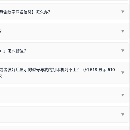
不包含数字签名信息】怎么办？
▼
装程序在运行时会检测您的系统位数，并只安装与系统相匹配的那一部
字签名。部分老旧打印机的原厂驱动，往往会弹出此类提示。
？
代表与您当前电脑系统相兼容的驱动已安装成功。
▼
安全限制，
部分新版 Windows 系统（如 Win10/Win11 最新版）已
表与本机系统位数不兼容的驱动（被自动跳过），并不影响正常打印。
装失败。请尝试以下方案：
现了任意一个绿色对勾，直接关闭窗口去打印测试即可。
Win10/Win11 系统不再默认兼容，而非文件安全性问题。
败）」怎么修复？
▼
已完全插紧；
原生USB接口
（前置面板或拓展坞供电不足极易导致识别失败）；
参考：
如何打印Windows系统测试页图文教程
通常和驱动无关，请按以下步骤排查硬件连接：
常使用无需长期关闭系统安全校验。）
，或在设备管理器中点击【扫描检测硬件改动】刷新硬件列表。
装好后显示的型号与我的打印机对不上？（如 518 显示 510
▼
等）
使用前置插口或外接拓展坞；
统重新握手识别；
顺利安装与使用。
▼
或老化的线材是此问题的高发诱因。
因为品牌商在生产时，会将**外观和配置稍有不同，但内部核心芯片和打
列"。
口故障。详细图文请参考：
未知USB设备简易修复教程
*一套通用的驱动程序**。命名时，通常会采用这个系列中的**基础款
▼
器处于正常待机状态；
🔴 红灯
或
🟡 黄灯
闪烁/常亮，一般表示
拔机箱后置原生USB接口；