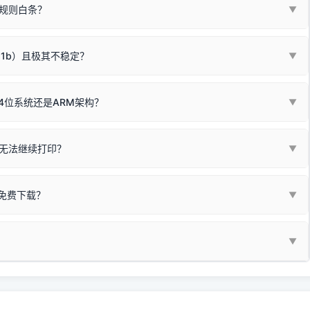
板，原稿朝下放置在玻璃面板上，按下带有复印标识
的按键测
规则白条？
▼
检查并
取消勾选「脱机使用打印机」
选项；
动包）：
箱，一键修复或清空打印队列。
电脑驱动、USB连接线或系统服务上；
请优先进行机身自检/复印进行判断：
属于同系列，官方驱动名称通常显示为
HP Smart Tank 510 Series
.
硬件故障。重装驱动无法解决，建议联系售后或商家。
11b）且极其不稳定？
▼
尽、硒鼓寿命终结；喷墨打印机可能墨盒干涸、喷头堵塞。
同系列，官方驱动名称通常显示为
HP DeskJet 2130 Series
.
需重新检测 Windows 系统测试页、端口或驱动配置。
式下报错 `0x0000011b` 或频繁脱机。
4位系统还是ARM架构？
▼
系列，官方驱动名称通常显示为
Epson L4260 Series
.
/无线或有线网络打印？（此连接模式最稳定）
查看。微薄佣金收益将全部用
查看高性价比耗材 ＞
+
快捷键可一键打开系统属性，即可查看当前
Win
Pause/Break
同系列，官方驱动名称通常显示为
Canon G3020 Series
.
按键；
无法继续打印？
▼
型。
常代表具备网络连接能力。
自研的
【打印机工具箱】
，打开后在左下角"系统信息"一栏中，即可直
列，官方驱动名称通常显示为
Samsung SCX-3400 Series
.
指令、想删除打印任务后打别的，得等好久才有反应挺浪费时间的。
网络打印模式。如果没有，再采用USB局域网共享方案。
当前的操作系统版本以及系统架构。
免费下载？
▼
键清理：
解决办法
种情况特别多，这里不一一列举。
查看自己电脑系统位数教程
研的
【打印机工具箱】
；
小工具**，旨在简化打印机的各种疑难操作：
▼
护」
菜单；
统USB打印机升级为独立网络打
除的打印队列；
超薄本、Surface Pro X等 Windows ARM 系统设备，普通的
查看打印共享服务器 ＞
e 15 Pro 外观和配置有差异，但它们升级系统时，下载的都是同一个统称
，点击
【清空打印任务】
按钮，软件将自动安全停止后台服务、彻底
门的 ARM 专用驱动。普通电脑用户请忽略本条。
60 就是它们共享的"系统"。
打印机完整型号 + 电脑系统版本 + 遇到故障时的具体报错弹窗截图
。
新启动打印引擎，一键彻底解决卡死。
置。
地址：
https://www.dyjqd.com/api/down.html
一反馈邮箱：
dyjqd@qq.com
i/down.html