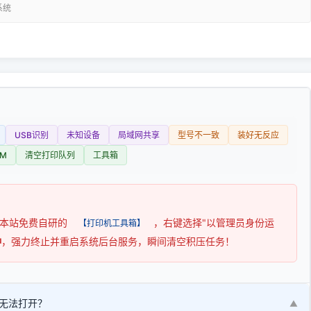
系统
USB识别
未知设备
局域网共享
型号不一致
装好无反应
M
清空打印队列
工具箱
用本站免费自研的
，右键选择"以管理员身份运
【打印机工具箱】
钟
，强力终止并重启系统后台服务，瞬间清空积压任务！
无法打开？
▼