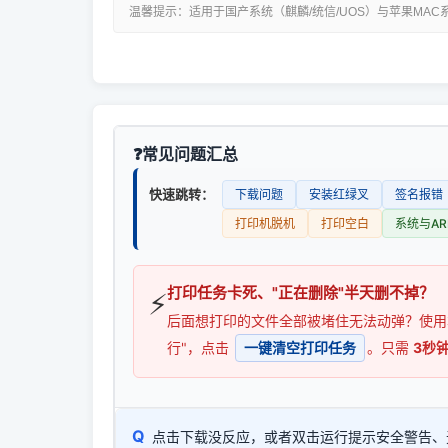
温馨提示：适用于国产系统（麒麟/统信/UOS）与苹果MAC
常见问题汇总
快速跳转：
下载问题
安装红绿叉
签名报错
打印机脱机
打印空白
系统与AR
打印任务卡死、"正在删除"半天删不掉？
⚡
后面想打印的文件全部被堵住无法动弹？使
行"，点击
一键清空打印任务
。只需
3秒
Q
点击下载没反应，或者双击运行提示安全警告、