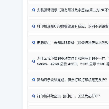
无需担心，这是正常现象。
Q
安装驱动提示【没有经过数字签名/第三方INF
由于本站驱动包集成了32位和64位驱动，自动安
分：
Windows较新版本系统强制校验驱动的安全数
Q
打印机连接USB数据线没有反应、识别不到设备
：
✔ 可以使用了
🛡️ 本站驱动均经过严格签名。但由于微软系统
：代
✘ 安装失败
彻底不再识别老旧驱动的 SHA-1 签名
，导致安
请对照本站安装器左侧的图示进行排查：
结论：只要窗口里出
该报错是因为老款打印机官方使用的是旧版签名，新版 
Q
电脑提示「未知USB设备（设备描述符请求失
首先确认打印机电源已开启，USB数据线两端
临时解决方案：
关闭系统驱动强制签名完整步骤
若使用的是台式机，请优先插到电脑机箱的
后置
安装完成后可打印Windows系统测试页确认连通，
出现该报错说明电脑读取不到打印机硬件信息。这
（提醒：此方式仅在安装老款驱动时临时开启，日常正
排除线材松动后，可尝试更换一条USB数据线
为什么我下载的驱动文件名和网页上的不一样、或者
将USB数据线两端全部拔下，重新插紧；
Q
Series、4269 显示 4260、2132 显示 2130 
台式电脑请务必插在机箱后置USB插口，切勿
关闭打印机电源，等待约5秒后重新开机，让系
🟢 放心：这是正常匹配的官方驱动，通常可以
Q
驱动显示安装完成，但点打印打印机毫无反应？
尝试更换一条带双磁环屏蔽的优质打印线，劣质
这是打印机行业普遍采用的**官方命名规则**。
印功能基本一致**的几十款机型，划归为"同一个系
若进行上述操作后依然无效，可能为打印机主板接
建议通过简易自检，快速划分排查范围：
为了提高开发和维护效率，官方只会为该系列发布*
Q
打印机持续显示【脱机】，无法发起打印？
观察打印机指示灯：
🟢 绿灯常亮
通常代表机
型号**，或者在尾部加上
"Series（系列）"
标识。
缺纸、卡纸或耗材未能被识别。
简单尝试：关闭打印机电源，重启电脑，重新插