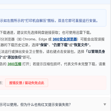
示如左图所示的"打印机自解压"图标，双击它即可直接运行安装。
下载通道，建议优先选择网盘链接获取；也可使用迅雷下载。
览器（如 Chrome、Edge 或
360安全浏览器
）可能会出现误报
器的下载历史记录，选择
"保留"
、
"仍要下载"
或
"恢复文件"
。
无法运行或弹出安全卫士警告，请右键点击安装包，选择
「以管理员身
"
或
"添加信任"
即可。
广告的
360压缩
打开；若提示压缩包损坏，代表文件未完整下载，请重
侧：
报错反馈 / 驱动失效点此
示可以使用，但为什么也有红叉提示安装失败？
▼