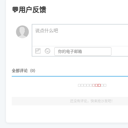
Windows ARM 系统设备，普通的 X86/X64 驱动将无法
新手免输命令行，一键呼出各种系统底层打印设置。
印机，多电脑连接不求人、不受补丁影响。
新启动打印引擎，一键彻底解
门的 ARM 专用驱动。普通电脑用户请忽略本条。
💬用户反馈
💡 这种情况特别多，这里不一一列举。
📬 统一反馈邮箱：
dyjqd@qq.com
官方免费下载入口：
https://www.dyjqd.com/api/down.htm
查看打印共享服务器 ＞
打印机工具箱下载地址：
（工具箱全面支持 Win7/8/10/11，终身免费，没有任何隐藏收费
https://www.dyjqd.com/ap
我们会有专人定期查收并整理高频疑难解答，感谢您的支持与厚爱
💡 通俗类比：
这就好比 iPhone 15、iPhone 15 Pro 外
说点什么吧
系统时，下载的都是同一个统称为"iOS 17"的安装包。这里的 510 Se
是它们共享的"系统"。
👨‍💻 站长有话说：
咱几乎每天都在远程帮网友安装各种打印机驱动。本站提供的驱
频使用的，要是驱动有错或者不能用，站长每天帮人装机时早就
大家反馈的问题也会及时验证修复，大家完全可以放心下载。
全部评论（
0
）
🎯 检验标准：只要驱动顺利装完，设备管理器内没有黄色感叹
出纸，就说明已经完美兼容，无需纠结显示名称上的细微差别
还没有评论，快来抢沙发吧！