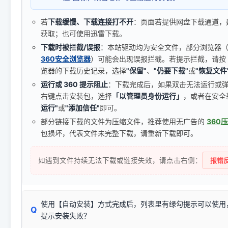
若
下载缓慢、下载连接打不开
：页面若提供网盘下载通道，
获取；也可使用迅雷下载。
下载时被拦截/误报
：本站驱动均为安全文件，部分浏览器（如 C
360安全浏览器
）可能会出现误报拦截。若提示拦截，请按
览器的下载历史记录，选择
"保留"
、
"仍要下载"
或
"恢复文件
运行或 360 提示阻止
：下载完成后，如果双击无法运行或
右键点击安装包，选择
「以管理员身份运行」
，或者在安全
运行"
或
"添加信任"
即可。
部分链接下载的文件为压缩文件，推荐使用无广告的
360
包损坏，代表文件未完整下载，请重新下载即可。
如遇到文件持续无法下载或链接失效，请点击右侧：
报错反
使用【自动安装】方式完成后，列表里有绿勾提示可以使用
Q
提示安装失败？