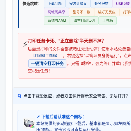
快速跳转：
下载问题
安装红绿叉
签名报错
USB识别
局域网共享
型号不一致
装好无反应
打印
系统与ARM
清空打印队列
工具箱
打印任务卡死、"正在删除"半天删不掉？
⚡
后面想打印的文件全部被堵住无法动弹？使用本站免费自
，右键选择"以管理员身份运行"，点
【打印机工具箱】
一键清空打印任务
。只需
3秒钟
，强力终止并重启系
空积压任务！
Q
点击下载没反应，或者双击运行提示安全警告、无法打开？
📌 下载后请认准这个图标：
本站提供的驱动程序下载后，基本都是显示如左图所
压"图标，双击它即可直接运行安装。