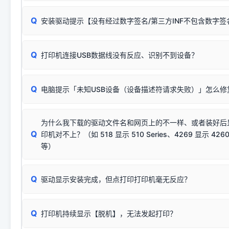
无需担心，这是正常现象。
Q
安装驱动提示【没有经过数字签名/第三方INF不包含数字
由于本站驱动包集成了32位和64位驱动，自动安装程序在运
数，并只安装与系统相匹配的那一部分：
Windows较新版本系统强制校验驱动的安全数字签名。部分
Q
往往会弹出此类提示。
打印机连接USB数据线没有反应、识别不到设备？
：代表与您当
✔ 可以使用了
动已安装成功。
🛡️ 本站驱动均经过严格签名。但由于微软系统安全限制，
部
请对照本站安装器左侧的图示进行排查：
：代表与本机系
✘ 安装失败
系统（如 Win10/Win11 最新版）已彻底不再识别老旧驱动的
Q
电脑提示「未知USB设备（设备描述符请求失败）」怎么修
首先确认打印机电源已开启，USB数据线两端已完全插紧；
（被自动跳过），并不影响正
致安装失败。请尝试以下方案：
若使用的是台式机，请优先插到电脑机箱的
后置原生USB接
结论：只要窗口里出现了任意一
出现该报错说明电脑读取不到打印机硬件信息。这通常和驱动
该报错是因为老款打印机官方使用的是旧版签名，新版 Win10/W
供电不足极易导致识别失败）；
窗口去打印测试即可。
为什么我下载的驱动文件名和网页上的不一样、或者装好后
查硬件连接：
容，而非文件安全性问题。
排除线材松动后，可尝试更换一条USB数据线，或在设备管
Q
印机对不上？（如 518 显示 510 Series、4269 显示 4260
将USB数据线两端全部拔下，重新插紧；
临时解决方案：
关闭系统驱动强制签名完整步骤
安装完成后可打印Windows系统测试页确认连通，参考：
如何打
硬件改动】刷新硬件列表。
等）
台式电脑请务必插在机箱后置USB插口，切勿使用前置插口
页图文教程
（提醒：此方式仅在安装老款驱动时临时开启，日常正常使用无需
关闭打印机电源，等待约5秒后重新开机，让系统重新握手
🟢 放心：这是正常匹配的官方驱动，通常可以顺利安装与
验。）
Q
驱动显示安装完成，但点打印打印机毫无反应？
尝试更换一条带双磁环屏蔽的优质打印线，劣质或老化的线
这是打印机行业普遍采用的**官方命名规则**。因为品牌商在
因。
配置稍有不同，但内部核心芯片和打印功能基本一致**的几十
建议通过简易自检，快速划分排查范围：
系列"。
若进行上述操作后依然无效，可能为打印机主板接口故障。详
Q
打印机持续显示【脱机】，无法发起打印？
观察打印机指示灯：
🟢 绿灯常亮
通常代表机器处于正常
USB设备简易修复教程
为了提高开发和维护效率，官方只会为该系列发布**一套通用的