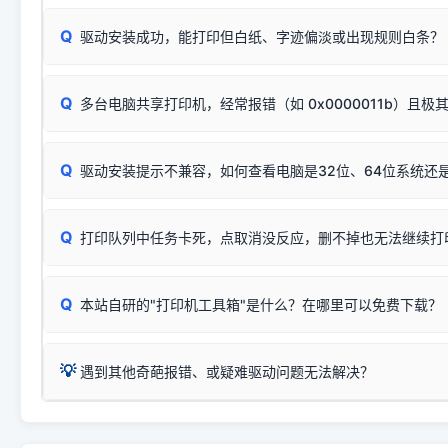
或
🟡 黄灯
闪烁/常亮，一般表示缺纸、卡纸或耗材未能
时，通常会采用这个系列中的**基础款型号**，或者在尾部加
简单尝试：关闭打印机电源，重启电脑，重新插拔机箱后置原
识。
Q
进行简易复印测试（限一体机）：掀开扫描仪盖板，原稿朝
驱动安装成功，能打印但白纸、字迹偏淡或出现规则白条？
进入系统打印队列，点击顶部「打印机」菜单，检查并
取消
按下带有复印标识
的按键测试。
机」
选项；
此现象通常与驱动无关，大多为耗材或硬件故障，请优先进行机
✅ 复印正常 = 打印机硬件良好。故障通常出在电脑驱动、
📌 行业常见典型例子（它们共用同一个官方驱动包）：
若打印任务堆积卡死，可尝试使用本站免费工具箱，一键修
Q
断：
多台电脑共享打印机，经常报错（如 0x0000011b）且极
上；
惠普 (HP)
完整图文修复指导：
打印机显示脱机一键修复教程
❌ 复印无反应/打印白纸 = 打印机本身存在硬件故障。重
机身自检或复印同样不正常：激光机可能碳粉耗尽、硒鼓寿
：
HP Smart Tank 511、515、516、518
等属于同系列
Windows安全补丁更新后，极易导致局域网USB共享模式下报错 `0
系售后或商家。
能墨盒干涸、喷头堵塞。
显示为
HP Smart Tank 510 Series
.
Q
频繁脱机。
驱动安装提示不兼容，如何查看电脑是32位、64位系统还是
分步排查方案：
驱动装好无法打印完整排查方案
机身单独测试一切正常，唯独电脑打印时出现异常：需重新检测 
：
HP DeskJet 2131、2132、2138
等属于同系列，官方
✅ 建议首先自查：打印机本身是否支持WiFi/无线或有线
试页、端口或驱动配置。
为
HP DeskJet 2130 Series
.
式最稳定）
在键盘上同时按下
+
Win
P
Q
爱普生 (Epson)
打印队列中任务卡死，点取消没反应，删不掉也无法继续打
一键打开系统属性，即可查看
如果您需要选购更换硒鼓或墨盒等，可点击右侧链接查看。微薄
检查机身背面，是否配有 RJ45 网络接口；
：
Epson L4266、L4268、L4269
等属于同系列，官方
型。
于本站服务器租用与工具箱的维护。
检查操作面板上是否有类似无线/WiFi的图标或按键；
为
Epson L4260 Series
.
当发送了错误的打印指令、想删
您也可以使用本站自研的
【打
Q
本站自研的"打印机工具箱"是什么？在哪里可以免费下载？
查看高性价比耗材 ＞
打印机具体型号后缀若带有
佳能 (Canon)
W / DN / WiFi
，通常代表具备
得等好久才有反应挺浪费时间的
在左下角"系统信息"一栏中，
：
Canon G3820、G3821、G3860
等属于同系列，官
若打印机本身带有网口/WiFi，请直接将其配置为网络打印模
到当前的操作系统版本以及系
💡 推荐使用工具箱一键清理：
这是本站自研开发的**绿色、免安装、无广告维护小工具**，
为
Canon G3020 Series
.
USB局域网共享方案。
💡
下载并打开本站自研的
【打印
疑难操作：
遇到其他奇葩报错、或疑难驱动问题无法解决？
详细图文指南：
如何查看自己电
三星 (Samsung)
进入左侧
「安装维护」
菜单；
共享报错完整修复教程：
0x0000011b报错手工解决办法
一键重启打印服务，清除各种顽固卡死、无法删除的打印队
您可以将您遇到的问题反馈给我们。请务必附带：
打印机完整型
：
Samsung SCX-3401、3405
等属于同系列，官方驱
在系统工具模块下，点击
【清
智能扫描并查看打印机当前的真实硬件端口；
⚠️ ARM架构笔记本提醒：若您的电脑是搭载骁龙处理器的超薄本、Su
遇到故障时的具体报错弹窗截图
。
Samsung SCX-3400 Series
.
（备选方案）通过"网络打印共享器"硬件可直接将传统USB打印
件将自动安全停止后台服务、