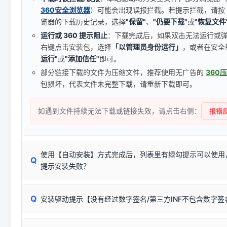
360安全浏览器
）可能会出现误报拦截。若提示拦截，请按
览器的下载历史记录，选择
"保留"
、
"仍要下载"
或
"恢复文件
运行或 360 提示阻止
：下载完成后，如果双击无法运行或
右键点击安装包，选择
「以管理员身份运行」
，或者在安全
运行"
或
"添加信任"
即可。
部分链接下载的文件为压缩文件，推荐使用无广告的
360
包损坏，代表文件未完整下载，请重新下载即可。
如遇到文件持续无法下载或链接失效，请点击右侧：
报错反
使用【自动安装】方式完成后，列表里有绿勾提示可以使用
Q
提示安装失败？
无需担心，这是正常现象。
Q
安装驱动提示【没有经过数字签名/第三方INF不包含数字
由于本站驱动包集成了32位和64位驱动，自动安装程序在运
数，并只安装与系统相匹配的那一部分：
Windows较新版本系统强制校验驱动的安全数字签名。部分