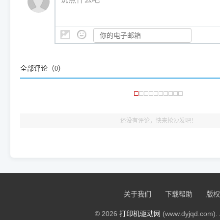
系统时，下载的都是同一个统称为"iOS 17"的安装包。这里的 510 Se
是它们共享的"系统"。
👨‍💻 站长有话说：
咱几乎每天都在远程帮网友安装各种打印机驱动。本站提供的驱
频使用的，要是驱动有错或者不能用，站长每天帮人装机时早就
全部评论（
0
）
大家反馈的问题也会及时验证修复，大家完全可以放心下载。
🎯 检验标准：只要驱动顺利装完，设备管理器内没有黄色感叹
出纸，就说明已经完美兼容，无需纠结显示名称上的细微差别
还没有评论，快来抢沙发吧！
关于我们
下载帮助
版权
© 2026
打印机驱动网
(www.dyjqd.com). 