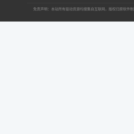
免责声明：本站所有驱动资源均搜集自互联网，版权归原软件制