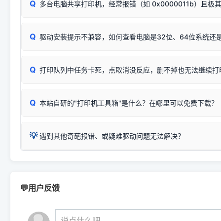
Q
断：
多台电脑共享打印机，经常报错（如 0x0000011b）且极
上；
惠普 (HP)
完整图文修复指导：
打印机显示脱机一键修复教程
❌ 复印无反应/打印白纸 = 打印机本身存在硬件故障。重
机身自检或复印同样不正常：激光机可能碳粉耗尽、硒鼓寿
：
HP Smart Tank 511、515、516、518
等属于同系列
Windows安全补丁更新后，极易导致局域网USB共享模式下报错 `0
系售后或商家。
能墨盒干涸、喷头堵塞。
显示为
HP Smart Tank 510 Series
.
Q
频繁脱机。
驱动安装提示不兼容，如何查看电脑是32位、64位系统还是
分步排查方案：
驱动装好无法打印完整排查方案
机身单独测试一切正常，唯独电脑打印时出现异常：需重新检测 
：
HP DeskJet 2131、2132、2138
等属于同系列，官方
✅ 建议首先自查：打印机本身是否支持WiFi/无线或有线
试页、端口或驱动配置。
为
HP DeskJet 2130 Series
.
式最稳定）
在键盘上同时按下
+
Win
P
Q
爱普生 (Epson)
打印队列中任务卡死，点取消没反应，删不掉也无法继续打
一键打开系统属性，即可查看
如果您需要选购更换硒鼓或墨盒等，可点击右侧链接查看。微薄
检查机身背面，是否配有 RJ45 网络接口；
：
Epson L4266、L4268、L4269
等属于同系列，官方
型。
于本站服务器租用与工具箱的维护。
检查操作面板上是否有类似无线/WiFi的图标或按键；
为
Epson L4260 Series
.
当发送了错误的打印指令、想删
您也可以使用本站自研的
【打
Q
本站自研的"打印机工具箱"是什么？在哪里可以免费下载？
查看高性价比耗材 ＞
打印机具体型号后缀若带有
佳能 (Canon)
W / DN / WiFi
，通常代表具备
得等好久才有反应挺浪费时间的
在左下角"系统信息"一栏中，
：
Canon G3820、G3821、G3860
等属于同系列，官
若打印机本身带有网口/WiFi，请直接将其配置为网络打印模
到当前的操作系统版本以及系
💡 推荐使用工具箱一键清理：
这是本站自研开发的**绿色、免安装、无广告维护小工具**，
为
Canon G3020 Series
.
USB局域网共享方案。
💡
下载并打开本站自研的
【打印
疑难操作：
遇到其他奇葩报错、或疑难驱动问题无法解决？
详细图文指南：
如何查看自己电
三星 (Samsung)
进入左侧
「安装维护」
菜单；
共享报错完整修复教程：
0x0000011b报错手工解决办法
一键重启打印服务，清除各种顽固卡死、无法删除的打印队
您可以将您遇到的问题反馈给我们。请务必附带：
打印机完整型
：
Samsung SCX-3401、3405
等属于同系列，官方驱
在系统工具模块下，点击
【清
智能扫描并查看打印机当前的真实硬件端口；
⚠️ ARM架构笔记本提醒：若您的电脑是搭载骁龙处理器的超薄本、Su
遇到故障时的具体报错弹窗截图
。
Samsung SCX-3400 Series
.
（备选方案）通过"网络打印共享器"硬件可直接将传统USB打印
件将自动安全停止后台服务、
Windows ARM 系统设备，普通的 X86/X64 驱动将无法
新手免输命令行，一键呼出各种系统底层打印设置。
印机，多电脑连接不求人、不受补丁影响。
新启动打印引擎，一键彻底解
门的 ARM 专用驱动。普通电脑用户请忽略本条。
💬用户反馈
💡 这种情况特别多，这里不一一列举。
📬 统一反馈邮箱：
dyjqd@qq.com
官方免费下载入口：
https://www.dyjqd.com/api/down.htm
查看打印共享服务器 ＞
打印机工具箱下载地址：
（工具箱全面支持 Win7/8/10/11，终身免费，没有任何隐藏收费
https://www.dyjqd.com/ap
我们会有专人定期查收并整理高频疑难解答，感谢您的支持与厚爱
💡 通俗类比：
这就好比 iPhone 15、iPhone 15 Pro 外
说点什么吧