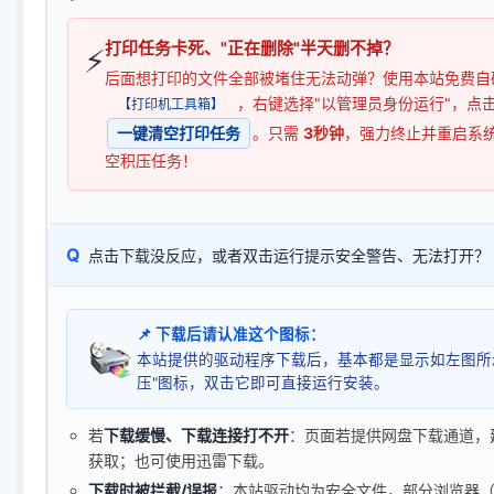
打印任务卡死、"正在删除"半天删不掉？
⚡
后面想打印的文件全部被堵住无法动弹？使用本站免费自
，右键选择"以管理员身份运行"，点
【打印机工具箱】
一键清空打印任务
。只需
3秒钟
，强力终止并重启系
空积压任务！
Q
点击下载没反应，或者双击运行提示安全警告、无法打开？
📌 下载后请认准这个图标：
本站提供的驱动程序下载后，基本都是显示如左图所
压"图标，双击它即可直接运行安装。
若
下载缓慢、下载连接打不开
：页面若提供网盘下载通道，
获取；也可使用迅雷下载。
下载时被拦截/误报
：本站驱动均为安全文件，部分浏览器（如 C