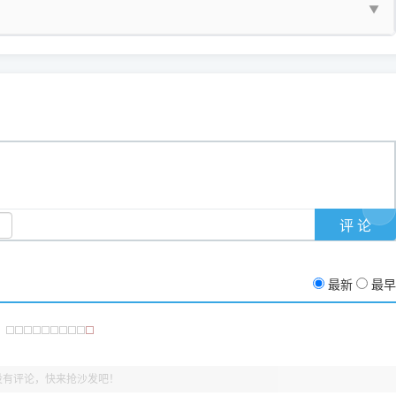
▼
护」
菜单；
统USB打印机升级为独立网络打
除的打印队列；
超薄本、Surface Pro X等 Windows ARM 系统设备，普通的
查看打印共享服务器 ＞
e 15 Pro 外观和配置有差异，但它们升级系统时，下载的都是同一个统称
，点击
【清空打印任务】
按钮，软件将自动安全停止后台服务、彻底
门的 ARM 专用驱动。普通电脑用户请忽略本条。
60 就是它们共享的"系统"。
打印机完整型号 + 电脑系统版本 + 遇到故障时的具体报错弹窗截图
。
新启动打印引擎，一键彻底解决卡死。
置。
地址：
https://www.dyjqd.com/api/down.html
一反馈邮箱：
dyjqd@qq.com
i/down.html
站提供的驱动都是站长在实战中高频使用的，要是驱动有错或者不能用，
反馈的问题也会及时验证修复，大家完全可以放心下载。
有任何隐藏收费及广告插件。）
支持与厚爱。
没有黄色感叹号，且打印测试能正常出纸，就说明已经完美兼容，无需纠
最新
最早
没有评论，快来抢沙发吧！