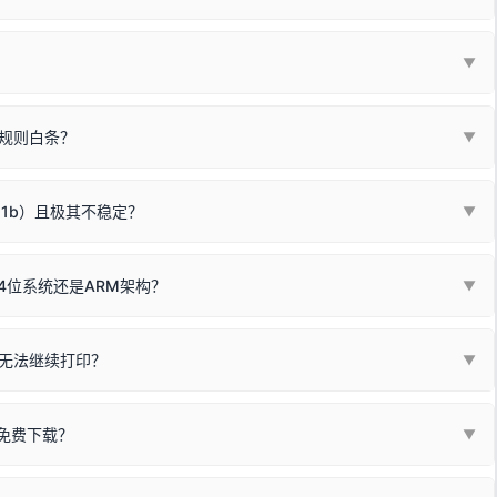
列"。
口故障。详细图文请参考：
未知USB设备简易修复教程
*一套通用的驱动程序**。命名时，通常会采用这个系列中的**基础款
▼
器处于正常待机状态；
🔴 红灯
或
🟡 黄灯
闪烁/常亮，一般表示
拔机箱后置原生USB接口；
板，原稿朝下放置在玻璃面板上，按下带有复印标识
的按键测
规则白条？
▼
检查并
取消勾选「脱机使用打印机」
选项；
动包）：
箱，一键修复或清空打印队列。
电脑驱动、USB连接线或系统服务上；
请优先进行机身自检/复印进行判断：
属于同系列，官方驱动名称通常显示为
HP Smart Tank 510 Series
.
硬件故障。重装驱动无法解决，建议联系售后或商家。
11b）且极其不稳定？
▼
尽、硒鼓寿命终结；喷墨打印机可能墨盒干涸、喷头堵塞。
同系列，官方驱动名称通常显示为
HP DeskJet 2130 Series
.
需重新检测 Windows 系统测试页、端口或驱动配置。
式下报错 `0x0000011b` 或频繁脱机。
4位系统还是ARM架构？
▼
系列，官方驱动名称通常显示为
Epson L4260 Series
.
/无线或有线网络打印？（此连接模式最稳定）
查看。微薄佣金收益将全部用
查看高性价比耗材 ＞
+
快捷键可一键打开系统属性，即可查看当前
Win
Pause/Break
同系列，官方驱动名称通常显示为
Canon G3020 Series
.
按键；
无法继续打印？
▼
型。
常代表具备网络连接能力。
自研的
【打印机工具箱】
，打开后在左下角"系统信息"一栏中，即可直
列，官方驱动名称通常显示为
Samsung SCX-3400 Series
.
指令、想删除打印任务后打别的，得等好久才有反应挺浪费时间的。
网络打印模式。如果没有，再采用USB局域网共享方案。
当前的操作系统版本以及系统架构。
免费下载？
▼
键清理：
解决办法
种情况特别多，这里不一一列举。
查看自己电脑系统位数教程
研的
【打印机工具箱】
；
小工具**，旨在简化打印机的各种疑难操作：