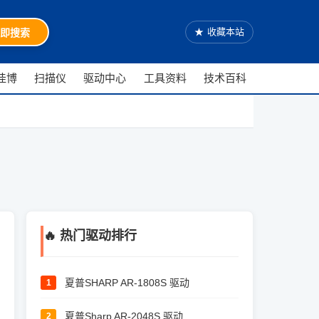
★
收藏本站
即搜索
佳博
扫描仪
驱动中心
工具资料
技术百科
🔥 热门驱动排行
夏普SHARP AR-1808S 驱动
1
夏普Sharp AR-2048S 驱动
2