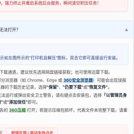
钟
，强力终止并重启系统后台服务，瞬间清空积压任务！
无法打开？
▼
示如左图所示的"打印机自解压"图标，双击它即可直接运行安装。
下载通道，建议优先选择网盘链接获取；也可使用迅雷下载。
览器（如 Chrome、Edge 或
360安全浏览器
）可能会出现误报
器的下载历史记录，选择
"保留"
、
"仍要下载"
或
"恢复文件"
。
无法运行或弹出安全卫士警告，请右键点击安装包，选择
「以管理员身
"
或
"添加信任"
即可。
广告的
360压缩
打开；若提示压缩包损坏，代表文件未完整下载，请重
侧：
报错反馈 / 驱动失效点此