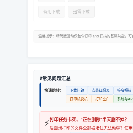
备用下载
迅雷下载
温馨提示：精简版驱动仅包含打印 and 扫描的基础功能，
常见问题汇总
快速跳转：
下载问题
安装红绿叉
签名报错
打印机脱机
打印空白
系统与AR
打印任务卡死、"正在删除"半天删不掉？
⚡
后面想打印的文件全部被堵住无法动弹？使