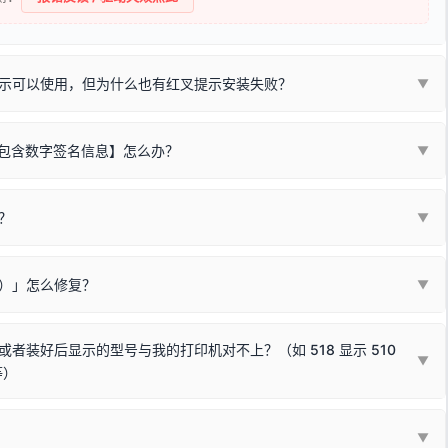
示可以使用，但为什么也有红叉提示安装失败？
▼
不包含数字签名信息】怎么办？
▼
装程序在运行时会检测您的系统位数，并只安装与系统相匹配的那一部
字签名。部分老旧打印机的原厂驱动，往往会弹出此类提示。
？
代表与您当前电脑系统相兼容的驱动已安装成功。
▼
安全限制，
部分新版 Windows 系统（如 Win10/Win11 最新版）已
表与本机系统位数不兼容的驱动（被自动跳过），并不影响正常打印。
装失败。请尝试以下方案：
现了任意一个绿色对勾，直接关闭窗口去打印测试即可。
Win10/Win11 系统不再默认兼容，而非文件安全性问题。
败）」怎么修复？
▼
已完全插紧；
原生USB接口
（前置面板或拓展坞供电不足极易导致识别失败）；
参考：
如何打印Windows系统测试页图文教程
通常和驱动无关，请按以下步骤排查硬件连接：
常使用无需长期关闭系统安全校验。）
，或在设备管理器中点击【扫描检测硬件改动】刷新硬件列表。
装好后显示的型号与我的打印机对不上？（如 518 显示 510
▼
等）
使用前置插口或外接拓展坞；
统重新握手识别；
顺利安装与使用。
▼
或老化的线材是此问题的高发诱因。
因为品牌商在生产时，会将**外观和配置稍有不同，但内部核心芯片和打