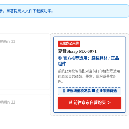
接，显著提高大文件下载成功率。
/Win 11
京东办公采购
夏普Sharp MX-6071
🎯 官方推荐适用：原装耗材 / 正品
组件
系统已为您智能配对当前打印机型号适用
的原装自营硒鼓、墨盒、碳粉或墨水组
件。
🧾 正规增值税发票
|
🏢 企业采购首选
/Win 11
🛒 前往京东自营购买 ＞