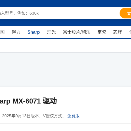
立
奔图
得力
Sharp
理光
富士胶片/施乐
京瓷
芯烨
rp MX-6071 驱动
：
2025年9月13日
版本：
V
授权方式：
免费版