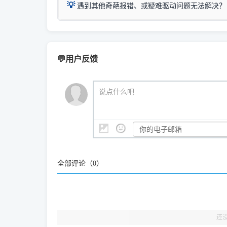
💡
遇到其他奇葩报错、或疑难驱动问题无法解决？
进入左侧
「安装维
（备选方案）通过"网络打印共享器"硬件可直接将传
一键重启打印服务，清除各种顽固卡死、无法删
⚠️ ARM架构笔记本提醒：若您的电脑是搭载骁龙处理器的
💡 通俗类比：
这就好比 iPhone 15、iPhon
印机，多电脑连接不求人、不受补丁影响。
在系统工具模块下
智能扫描并查看打印机当前的真实硬件端口；
X86/X64 驱动将无法兼容，必须联系官方寻求专
为"iOS 17"的安装包。这里的 510 Series / 42
您可以将您遇到的问题反馈给我们。请务必附带：
粉碎缓存残留并重
新手免输命令行，一键呼出各种系统底层打印设
打印机工具箱下载
👨‍💻 站长有话说：
📬 统
官方免费下载入口：
https://www.dyjqd.com/ap
咱几乎每天都在远程帮网友安装各种打印机驱动。本
💬用户反馈
站长每天帮人装机时早就会发现并修复了，而且大家
（工具箱全面支持 Win7/8/10/11，终身免费，没
我们会有专人定期查收并整理高频疑难解答，感谢您的
🎯 检验标准：只要驱动顺利装完，设备管理器内
说点什么吧
结显示名称上的细微差别。
全部评论（
0
）
还