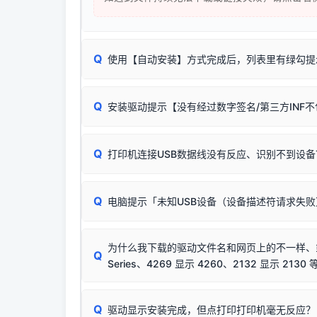
Q
使用【自动安装】方式完成后，列表里有绿勾提
无需担心，这是正常现象。
Q
安装驱动提示【没有经过数字签名/第三方INF
由于本站驱动包集成了32位和64位驱动，自动安
分：
Windows较新版本系统强制校验驱动的安全数
Q
打印机连接USB数据线没有反应、识别不到设备
：
✔ 可以使用了
🛡️ 本站驱动均经过严格签名。但由于微软系统
：代
✘ 安装失败
彻底不再识别老旧驱动的 SHA-1 签名
，导致安
请对照本站安装器左侧的图示进行排查：
结论：只要窗口里出
该报错是因为老款打印机官方使用的是旧版签名，新版 
Q
电脑提示「未知USB设备（设备描述符请求失
首先确认打印机电源已开启，USB数据线两端
临时解决方案：
关闭系统驱动强制签名完整步骤
若使用的是台式机，请优先插到电脑机箱的
后置
安装完成后可打印Windows系统测试页确认连通，
出现该报错说明电脑读取不到打印机硬件信息。这
（提醒：此方式仅在安装老款驱动时临时开启，日常正
排除线材松动后，可尝试更换一条USB数据线
为什么我下载的驱动文件名和网页上的不一样、或者
将USB数据线两端全部拔下，重新插紧；
Q
Series、4269 显示 4260、2132 显示 2130 
台式电脑请务必插在机箱后置USB插口，切勿
关闭打印机电源，等待约5秒后重新开机，让系
🟢 放心：这是正常匹配的官方驱动，通常可以
Q
驱动显示安装完成，但点打印打印机毫无反应？
尝试更换一条带双磁环屏蔽的优质打印线，劣质
这是打印机行业普遍采用的**官方命名规则**。