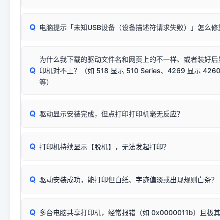
动已安装成功。
🛡️ 本站驱动均经过严格签名。但由于微软系统安全限制，
部
请对照本站安装器左侧的图示进行排查：
：代表与本机系
✘ 安装失败
系统（如 Win10/Win11 最新版）已彻底不再识别老旧驱动的
Q
电脑提示「未知USB设备（设备描述符请求失败）」怎么修
首先确认打印机电源已开启，USB数据线两端已完全插紧；
（被自动跳过），并不影响正
致安装失败。请尝试以下方案：
若使用的是台式机，请优先插到电脑机箱的
后置原生USB接
结论：只要窗口里出现了任意一
出现该报错说明电脑读取不到打印机硬件信息。这通常和驱动
该报错是因为老款打印机官方使用的是旧版签名，新版 Win10/W
供电不足极易导致识别失败）；
窗口去打印测试即可。
为什么我下载的驱动文件名和网页上的不一样、或者装好后
查硬件连接：
容，而非文件安全性问题。
排除线材松动后，可尝试更换一条USB数据线，或在设备管
Q
印机对不上？（如 518 显示 510 Series、4269 显示 4260
将USB数据线两端全部拔下，重新插紧；
临时解决方案：
关闭系统驱动强制签名完整步骤
安装完成后可打印Windows系统测试页确认连通，参考：
如何打
硬件改动】刷新硬件列表。
等）
台式电脑请务必插在机箱后置USB插口，切勿使用前置插口
页图文教程
（提醒：此方式仅在安装老款驱动时临时开启，日常正常使用无需
关闭打印机电源，等待约5秒后重新开机，让系统重新握手
🟢 放心：这是正常匹配的官方驱动，通常可以顺利安装与
验。）
Q
驱动显示安装完成，但点打印打印机毫无反应？
尝试更换一条带双磁环屏蔽的优质打印线，劣质或老化的线
这是打印机行业普遍采用的**官方命名规则**。因为品牌商在
因。
配置稍有不同，但内部核心芯片和打印功能基本一致**的几十
建议通过简易自检，快速划分排查范围：
系列"。
若进行上述操作后依然无效，可能为打印机主板接口故障。详
Q
打印机持续显示【脱机】，无法发起打印？
观察打印机指示灯：
🟢 绿灯常亮
通常代表机器处于正常
USB设备简易修复教程
为了提高开发和维护效率，官方只会为该系列发布**一套通用的
或
🟡 黄灯
闪烁/常亮，一般表示缺纸、卡纸或耗材未能
时，通常会采用这个系列中的**基础款型号**，或者在尾部加
简单尝试：关闭打印机电源，重启电脑，重新插拔机箱后置原
识。
Q
进行简易复印测试（限一体机）：掀开扫描仪盖板，原稿朝
驱动安装成功，能打印但白纸、字迹偏淡或出现规则白条？
进入系统打印队列，点击顶部「打印机」菜单，检查并
取消
按下带有复印标识
的按键测试。
机」
选项；
此现象通常与驱动无关，大多为耗材或硬件故障，请优先进行机
✅ 复印正常 = 打印机硬件良好。故障通常出在电脑驱动、
📌 行业常见典型例子（它们共用同一个官方驱动包）：
若打印任务堆积卡死，可尝试使用本站免费工具箱，一键修
Q
断：
多台电脑共享打印机，经常报错（如 0x0000011b）且极
上；
惠普 (HP)