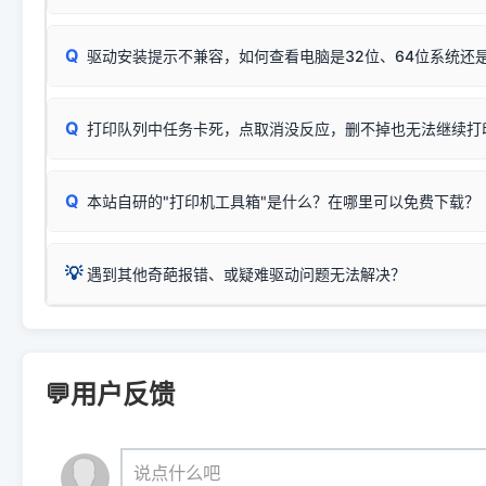
完整图文修复指导：
打印机显示脱机一键修复教程
❌ 复印无反应/打印白纸 = 打印机本身存在硬件故障。重
机身自检或复印同样不正常：激光机可能碳粉耗尽、硒鼓寿
：
HP Smart Tank 511、515、516、518
等属于同系列
Windows安全补丁更新后，极易导致局域网USB共享模式下报错 `0
系售后或商家。
能墨盒干涸、喷头堵塞。
显示为
HP Smart Tank 510 Series
.
Q
频繁脱机。
驱动安装提示不兼容，如何查看电脑是32位、64位系统还是
分步排查方案：
驱动装好无法打印完整排查方案
机身单独测试一切正常，唯独电脑打印时出现异常：需重新检测 
：
HP DeskJet 2131、2132、2138
等属于同系列，官方
✅ 建议首先自查：打印机本身是否支持WiFi/无线或有线
试页、端口或驱动配置。
为
HP DeskJet 2130 Series
.
式最稳定）
在键盘上同时按下
+
Win
P
Q
爱普生 (Epson)
打印队列中任务卡死，点取消没反应，删不掉也无法继续打
一键打开系统属性，即可查看
如果您需要选购更换硒鼓或墨盒等，可点击右侧链接查看。微薄
检查机身背面，是否配有 RJ45 网络接口；
：
Epson L4266、L4268、L4269
等属于同系列，官方
型。
于本站服务器租用与工具箱的维护。
检查操作面板上是否有类似无线/WiFi的图标或按键；
为
Epson L4260 Series
.
当发送了错误的打印指令、想删
您也可以使用本站自研的
【打
Q
本站自研的"打印机工具箱"是什么？在哪里可以免费下载？
查看高性价比耗材 ＞
打印机具体型号后缀若带有
佳能 (Canon)
W / DN / WiFi
，通常代表具备
得等好久才有反应挺浪费时间的
在左下角"系统信息"一栏中，
：
Canon G3820、G3821、G3860
等属于同系列，官
若打印机本身带有网口/WiFi，请直接将其配置为网络打印模
到当前的操作系统版本以及系
💡 推荐使用工具箱一键清理：
这是本站自研开发的**绿色、免安装、无广告维护小工具**，
为
Canon G3020 Series
.
USB局域网共享方案。
💡
下载并打开本站自研的
【打印
疑难操作：
遇到其他奇葩报错、或疑难驱动问题无法解决？
详细图文指南：
如何查看自己电
三星 (Samsung)
进入左侧
「安装维护」
菜单；
共享报错完整修复教程：
0x0000011b报错手工解决办法
一键重启打印服务，清除各种顽固卡死、无法删除的打印队
您可以将您遇到的问题反馈给我们。请务必附带：
打印机完整型
：
Samsung SCX-3401、3405
等属于同系列，官方驱
在系统工具模块下，点击
【清
智能扫描并查看打印机当前的真实硬件端口；
⚠️ ARM架构笔记本提醒：若您的电脑是搭载骁龙处理器的超薄本、Su
遇到故障时的具体报错弹窗截图
。
Samsung SCX-3400 Series
.
（备选方案）通过"网络打印共享器"硬件可直接将传统USB打印
件将自动安全停止后台服务、
Windows ARM 系统设备，普通的 X86/X64 驱动将无法
新手免输命令行，一键呼出各种系统底层打印设置。
印机，多电脑连接不求人、不受补丁影响。
新启动打印引擎，一键彻底解
门的 ARM 专用驱动。普通电脑用户请忽略本条。
💬用户反馈
💡 这种情况特别多，这里不一一列举。
📬 统一反馈邮箱：
dyjqd@qq.com
官方免费下载入口：
https://www.dyjqd.com/api/down.htm
查看打印共享服务器 ＞
打印机工具箱下载地址：
（工具箱全面支持 Win7/8/10/11，终身免费，没有任何隐藏收费
https://www.dyjqd.com/ap
我们会有专人定期查收并整理高频疑难解答，感谢您的支持与厚爱
💡 通俗类比：
这就好比 iPhone 15、iPhone 15 Pro 外
说点什么吧
系统时，下载的都是同一个统称为"iOS 17"的安装包。这里的 510 Se