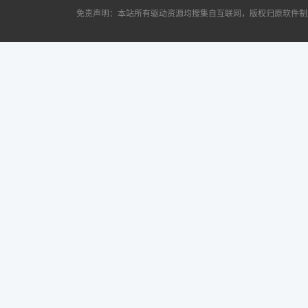
免责声明：本站所有驱动资源均搜集自互联网，版权归原软件制