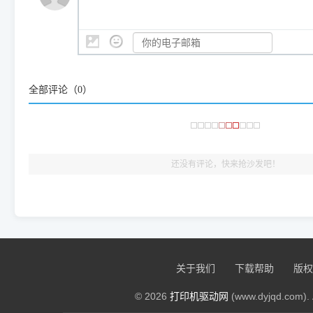
是它们共享的"系统"。
👨‍💻 站长有话说：
咱几乎每天都在远程帮网友安装各种打印机驱动。本站提供的驱
频使用的，要是驱动有错或者不能用，站长每天帮人装机时早就
大家反馈的问题也会及时验证修复，大家完全可以放心下载。
全部评论（
0
）
🎯 检验标准：只要驱动顺利装完，设备管理器内没有黄色感叹
出纸，就说明已经完美兼容，无需纠结显示名称上的细微差别
还没有评论，快来抢沙发吧！
关于我们
下载帮助
版权
© 2026
打印机驱动网
(www.dyjqd.com). 