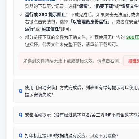
览器的下载历史记录，选择
"保留"
、
"仍要下载"
或
"恢复文件
运行或 360 提示阻止
：下载完成后，如果双击无法运行或
右键点击安装包，选择
「以管理员身份运行」
，或者在安全
运行"
或
"添加信任"
即可。
部分链接下载的文件为压缩文件，推荐使用无广告的
360
包损坏，代表文件未完整下载，请重新下载即可。
如遇到文件持续无法下载或链接失效，请点击右侧：
报错反
使用【自动安装】方式完成后，列表里有绿勾提示可以使用
Q
提示安装失败？
无需担心，这是正常现象。
Q
安装驱动提示【没有经过数字签名/第三方INF不包含数字
由于本站驱动包集成了32位和64位驱动，自动安装程序在运
数，并只安装与系统相匹配的那一部分：
Windows较新版本系统强制校验驱动的安全数字签名。部分
Q
往往会弹出此类提示。
打印机连接USB数据线没有反应、识别不到设备？
：代表与您当
✔ 可以使用了