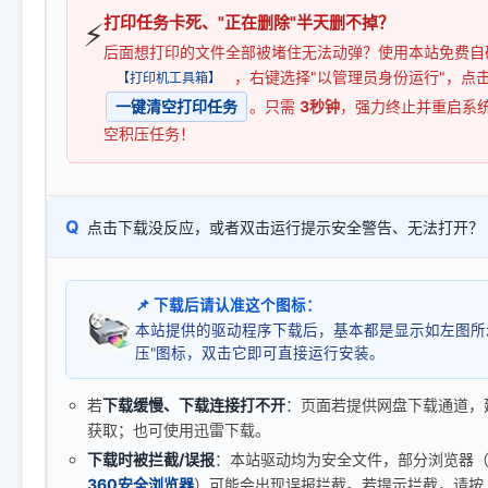
打印任务卡死、"正在删除"半天删不掉？
⚡
后面想打印的文件全部被堵住无法动弹？使用本站免费自
，右键选择"以管理员身份运行"，点
【打印机工具箱】
一键清空打印任务
。只需
3秒钟
，强力终止并重启系
空积压任务！
Q
点击下载没反应，或者双击运行提示安全警告、无法打开？
📌 下载后请认准这个图标：
本站提供的驱动程序下载后，基本都是显示如左图所
压"图标，双击它即可直接运行安装。
若
下载缓慢、下载连接打不开
：页面若提供网盘下载通道，
获取；也可使用迅雷下载。
下载时被拦截/误报
：本站驱动均为安全文件，部分浏览器（如 C
360安全浏览器
）可能会出现误报拦截。若提示拦截，请按