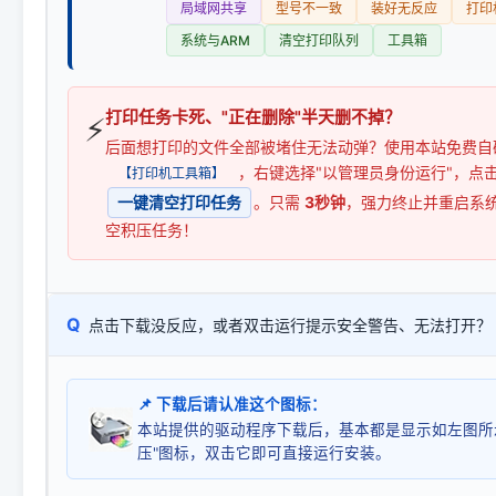
局域网共享
型号不一致
装好无反应
打印
系统与ARM
清空打印队列
工具箱
打印任务卡死、"正在删除"半天删不掉？
⚡
后面想打印的文件全部被堵住无法动弹？使用本站免费自
，右键选择"以管理员身份运行"，点
【打印机工具箱】
一键清空打印任务
。只需
3秒钟
，强力终止并重启系
空积压任务！
Q
点击下载没反应，或者双击运行提示安全警告、无法打开？
📌 下载后请认准这个图标：
本站提供的驱动程序下载后，基本都是显示如左图所
压"图标，双击它即可直接运行安装。