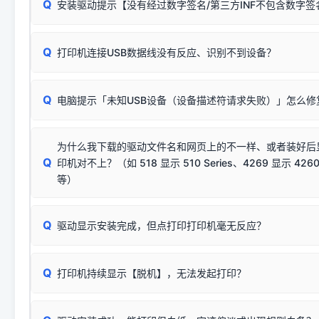
Q
安装驱动提示【没有经过数字签名/第三方INF不包含数字
由于本站驱动包集成了32位和64位驱动，自动安装程序在运
数，并只安装与系统相匹配的那一部分：
Windows较新版本系统强制校验驱动的安全数字签名。部分
Q
往往会弹出此类提示。
打印机连接USB数据线没有反应、识别不到设备？
：代表与您当
✔ 可以使用了
动已安装成功。
🛡️ 本站驱动均经过严格签名。但由于微软系统安全限制，
部
请对照本站安装器左侧的图示进行排查：
：代表与本机系
✘ 安装失败
系统（如 Win10/Win11 最新版）已彻底不再识别老旧驱动的
Q
电脑提示「未知USB设备（设备描述符请求失败）」怎么修
首先确认打印机电源已开启，USB数据线两端已完全插紧；
（被自动跳过），并不影响正
致安装失败。请尝试以下方案：
若使用的是台式机，请优先插到电脑机箱的
后置原生USB接
结论：只要窗口里出现了任意一
出现该报错说明电脑读取不到打印机硬件信息。这通常和驱动
该报错是因为老款打印机官方使用的是旧版签名，新版 Win10/W
供电不足极易导致识别失败）；
窗口去打印测试即可。
为什么我下载的驱动文件名和网页上的不一样、或者装好后
查硬件连接：
容，而非文件安全性问题。
排除线材松动后，可尝试更换一条USB数据线，或在设备管
Q
印机对不上？（如 518 显示 510 Series、4269 显示 4260
将USB数据线两端全部拔下，重新插紧；
临时解决方案：
关闭系统驱动强制签名完整步骤
安装完成后可打印Windows系统测试页确认连通，参考：
如何打
硬件改动】刷新硬件列表。
等）
台式电脑请务必插在机箱后置USB插口，切勿使用前置插口
页图文教程
（提醒：此方式仅在安装老款驱动时临时开启，日常正常使用无需
关闭打印机电源，等待约5秒后重新开机，让系统重新握手
🟢 放心：这是正常匹配的官方驱动，通常可以顺利安装与
验。）
Q
驱动显示安装完成，但点打印打印机毫无反应？
尝试更换一条带双磁环屏蔽的优质打印线，劣质或老化的线
这是打印机行业普遍采用的**官方命名规则**。因为品牌商在
因。
配置稍有不同，但内部核心芯片和打印功能基本一致**的几十
建议通过简易自检，快速划分排查范围：
系列"。
若进行上述操作后依然无效，可能为打印机主板接口故障。详
Q
打印机持续显示【脱机】，无法发起打印？
观察打印机指示灯：
🟢 绿灯常亮
通常代表机器处于正常
USB设备简易修复教程
为了提高开发和维护效率，官方只会为该系列发布**一套通用的
或
🟡 黄灯
闪烁/常亮，一般表示缺纸、卡纸或耗材未能
时，通常会采用这个系列中的**基础款型号**，或者在尾部加
简单尝试：关闭打印机电源，重启电脑，重新插拔机箱后置原