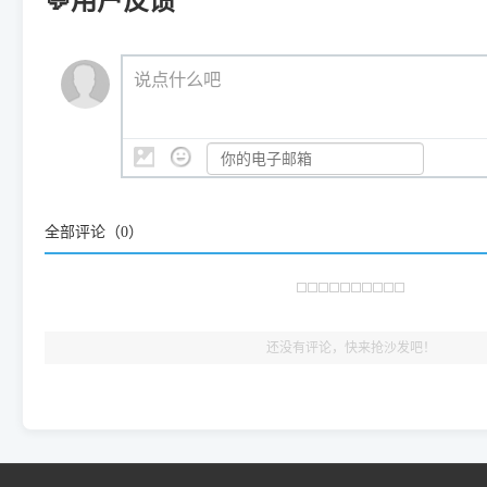
💬用户反馈
📬 统一反馈邮箱：
dyjqd@qq.com
官方免费下载入口：
https://www.dyjqd.com/api/down.htm
查看打印共享服务器 ＞
打印机工具箱下载地址：
（工具箱全面支持 Win7/8/10/11，终身免费，没有任何隐藏收费
https://www.dyjqd.com/ap
我们会有专人定期查收并整理高频疑难解答，感谢您的支持与厚爱
💡 通俗类比：
这就好比 iPhone 15、iPhone 15 Pro 外
说点什么吧
系统时，下载的都是同一个统称为"iOS 17"的安装包。这里的 510 Se
是它们共享的"系统"。
👨‍💻 站长有话说：
咱几乎每天都在远程帮网友安装各种打印机驱动。本站提供的驱
频使用的，要是驱动有错或者不能用，站长每天帮人装机时早就
大家反馈的问题也会及时验证修复，大家完全可以放心下载。
全部评论（
0
）
🎯 检验标准：只要驱动顺利装完，设备管理器内没有黄色感叹
出纸，就说明已经完美兼容，无需纠结显示名称上的细微差别
还没有评论，快来抢沙发吧！