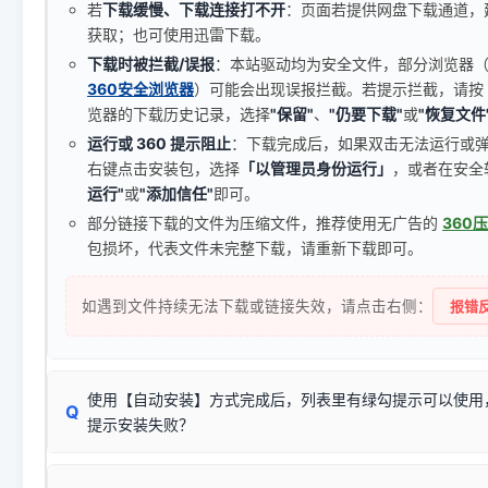
若
下载缓慢、下载连接打不开
：页面若提供网盘下载通道，
获取；也可使用迅雷下载。
下载时被拦截/误报
：本站驱动均为安全文件，部分浏览器（如 C
360安全浏览器
）可能会出现误报拦截。若提示拦截，请按
览器的下载历史记录，选择
"保留"
、
"仍要下载"
或
"恢复文件
运行或 360 提示阻止
：下载完成后，如果双击无法运行或
右键点击安装包，选择
「以管理员身份运行」
，或者在安全
运行"
或
"添加信任"
即可。
部分链接下载的文件为压缩文件，推荐使用无广告的
360
包损坏，代表文件未完整下载，请重新下载即可。
如遇到文件持续无法下载或链接失效，请点击右侧：
报错反
使用【自动安装】方式完成后，列表里有绿勾提示可以使用
Q
提示安装失败？
无需担心，这是正常现象。