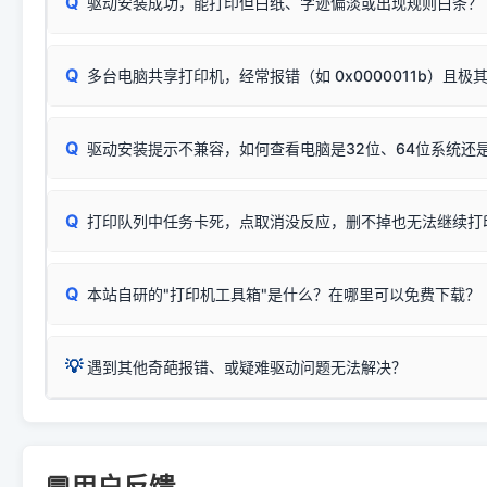
识。
Q
进行简易复印测试（限一体机）：掀开扫描仪盖板，原稿朝
驱动安装成功，能打印但白纸、字迹偏淡或出现规则白条？
进入系统打印队列，点击顶部「打印机」菜单，检查并
取消
按下带有复印标识
的按键测试。
机」
选项；
此现象通常与驱动无关，大多为耗材或硬件故障，请优先进行机
✅ 复印正常 = 打印机硬件良好。故障通常出在电脑驱动、
📌 行业常见典型例子（它们共用同一个官方驱动包）：
若打印任务堆积卡死，可尝试使用本站免费工具箱，一键修
Q
断：
多台电脑共享打印机，经常报错（如 0x0000011b）且极
上；
惠普 (HP)
完整图文修复指导：
打印机显示脱机一键修复教程
❌ 复印无反应/打印白纸 = 打印机本身存在硬件故障。重
机身自检或复印同样不正常：激光机可能碳粉耗尽、硒鼓寿
：
HP Smart Tank 511、515、516、518
等属于同系列
Windows安全补丁更新后，极易导致局域网USB共享模式下报错 `0
系售后或商家。
能墨盒干涸、喷头堵塞。
显示为
HP Smart Tank 510 Series
.
Q
频繁脱机。
驱动安装提示不兼容，如何查看电脑是32位、64位系统还是
分步排查方案：
驱动装好无法打印完整排查方案
机身单独测试一切正常，唯独电脑打印时出现异常：需重新检测 
：
HP DeskJet 2131、2132、2138
等属于同系列，官方
✅ 建议首先自查：打印机本身是否支持WiFi/无线或有线
试页、端口或驱动配置。
为
HP DeskJet 2130 Series
.
式最稳定）
在键盘上同时按下
+
Win
P
Q
爱普生 (Epson)
打印队列中任务卡死，点取消没反应，删不掉也无法继续打
一键打开系统属性，即可查看
如果您需要选购更换硒鼓或墨盒等，可点击右侧链接查看。微薄
检查机身背面，是否配有 RJ45 网络接口；
：
Epson L4266、L4268、L4269
等属于同系列，官方
型。
于本站服务器租用与工具箱的维护。
检查操作面板上是否有类似无线/WiFi的图标或按键；
为
Epson L4260 Series
.
当发送了错误的打印指令、想删
您也可以使用本站自研的
【打
Q
本站自研的"打印机工具箱"是什么？在哪里可以免费下载？
查看高性价比耗材 ＞
打印机具体型号后缀若带有
佳能 (Canon)
W / DN / WiFi
，通常代表具备
得等好久才有反应挺浪费时间的
在左下角"系统信息"一栏中，
：
Canon G3820、G3821、G3860
等属于同系列，官
若打印机本身带有网口/WiFi，请直接将其配置为网络打印模
到当前的操作系统版本以及系
💡 推荐使用工具箱一键清理：
这是本站自研开发的**绿色、免安装、无广告维护小工具**，
为
Canon G3020 Series
.
USB局域网共享方案。
💡
下载并打开本站自研的
【打印
疑难操作：
遇到其他奇葩报错、或疑难驱动问题无法解决？
详细图文指南：
如何查看自己电
三星 (Samsung)
进入左侧
「安装维护」
菜单；
共享报错完整修复教程：
0x0000011b报错手工解决办法
一键重启打印服务，清除各种顽固卡死、无法删除的打印队
您可以将您遇到的问题反馈给我们。请务必附带：
打印机完整型
：
Samsung SCX-3401、3405
等属于同系列，官方驱
在系统工具模块下，点击
【清
智能扫描并查看打印机当前的真实硬件端口；
⚠️ ARM架构笔记本提醒：若您的电脑是搭载骁龙处理器的超薄本、Su
遇到故障时的具体报错弹窗截图
。
Samsung SCX-3400 Series
.
（备选方案）通过"网络打印共享器"硬件可直接将传统USB打印
件将自动安全停止后台服务、
Windows ARM 系统设备，普通的 X86/X64 驱动将无法
新手免输命令行，一键呼出各种系统底层打印设置。
印机，多电脑连接不求人、不受补丁影响。
新启动打印引擎，一键彻底解
门的 ARM 专用驱动。普通电脑用户请忽略本条。
💡 这种情况特别多，这里不一一列举。