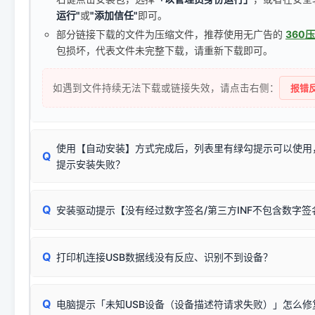
运行"
或
"添加信任"
即可。
部分链接下载的文件为压缩文件，推荐使用无广告的
360
包损坏，代表文件未完整下载，请重新下载即可。
如遇到文件持续无法下载或链接失效，请点击右侧：
报错反
使用【自动安装】方式完成后，列表里有绿勾提示可以使用
Q
提示安装失败？
无需担心，这是正常现象。
Q
安装驱动提示【没有经过数字签名/第三方INF不包含数字
由于本站驱动包集成了32位和64位驱动，自动安装程序在运
数，并只安装与系统相匹配的那一部分：
Windows较新版本系统强制校验驱动的安全数字签名。部分
Q
往往会弹出此类提示。
打印机连接USB数据线没有反应、识别不到设备？
：代表与您当
✔ 可以使用了
动已安装成功。
🛡️ 本站驱动均经过严格签名。但由于微软系统安全限制，
部
请对照本站安装器左侧的图示进行排查：
：代表与本机系
✘ 安装失败
系统（如 Win10/Win11 最新版）已彻底不再识别老旧驱动的
Q
电脑提示「未知USB设备（设备描述符请求失败）」怎么修
首先确认打印机电源已开启，USB数据线两端已完全插紧；
（被自动跳过），并不影响正
致安装失败。请尝试以下方案：