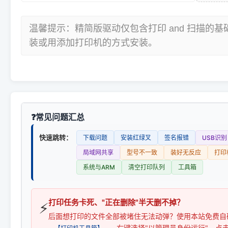
温馨提示：精简版驱动仅包含打印 and 扫描的
装或用添加打印机的方式安装。
常见问题汇总
快速跳转：
下载问题
安装红绿叉
签名报错
USB识别
局域网共享
型号不一致
装好无反应
打印
系统与ARM
清空打印队列
工具箱
打印任务卡死、"正在删除"半天删不掉？
⚡
后面想打印的文件全部被堵住无法动弹？使用本站免费自
，右键选择"以管理员身份运行"，点