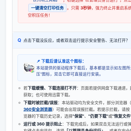
【打印机工具箱】
一键清空打印任务
。只需
3秒钟
，强力终止并重启系
空积压任务！
Q
点击下载没反应，或者双击运行提示安全警告、无法打开？
📌 下载后请认准这个图标：
本站提供的驱动程序下载后，基本都是显示如左图所
压"图标，双击它即可直接运行安装。
若
下载缓慢、下载连接打不开
：页面若提供网盘下载通道，
获取；也可使用迅雷下载。
下载时被拦截/误报
：本站驱动均为安全文件，部分浏览器（如 C
360安全浏览器
）可能会出现误报拦截。若提示拦截，请按
览器的下载历史记录，选择
"保留"
、
"仍要下载"
或
"恢复文件
运行或 360 提示阻止
：下载完成后，如果双击无法运行或
右键点击安装包，选择
「以管理员身份运行」
，或者在安全