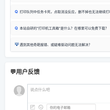
✅ 建议首先自查：打印机本身是否支持WiFi/无线或有线
试页、端口或驱动配置。
为
HP DeskJet 2130 Series
.
式最稳定）
在键盘上同时按下
+
Win
P
Q
爱普生 (Epson)
打印队列中任务卡死，点取消没反应，删不掉也无法继续打
一键打开系统属性，即可查看
如果您需要选购更换硒鼓或墨盒等，可点击右侧链接查看。微薄
检查机身背面，是否配有 RJ45 网络接口；
：
Epson L4266、L4268、L4269
等属于同系列，官方
型。
于本站服务器租用与工具箱的维护。
检查操作面板上是否有类似无线/WiFi的图标或按键；
为
Epson L4260 Series
.
当发送了错误的打印指令、想删
您也可以使用本站自研的
【打
Q
本站自研的"打印机工具箱"是什么？在哪里可以免费下载？
查看高性价比耗材 ＞
打印机具体型号后缀若带有
佳能 (Canon)
W / DN / WiFi
，通常代表具备
得等好久才有反应挺浪费时间的
在左下角"系统信息"一栏中，
：
Canon G3820、G3821、G3860
等属于同系列，官
若打印机本身带有网口/WiFi，请直接将其配置为网络打印模
到当前的操作系统版本以及系
💡 推荐使用工具箱一键清理：
这是本站自研开发的**绿色、免安装、无广告维护小工具**，
为
Canon G3020 Series
.
USB局域网共享方案。
💡
下载并打开本站自研的
【打印
疑难操作：
遇到其他奇葩报错、或疑难驱动问题无法解决？
详细图文指南：
如何查看自己电
三星 (Samsung)
进入左侧
「安装维护」
菜单；
共享报错完整修复教程：
0x0000011b报错手工解决办法
一键重启打印服务，清除各种顽固卡死、无法删除的打印队
您可以将您遇到的问题反馈给我们。请务必附带：
打印机完整型
：
Samsung SCX-3401、3405
等属于同系列，官方驱
在系统工具模块下，点击
【清
智能扫描并查看打印机当前的真实硬件端口；
⚠️ ARM架构笔记本提醒：若您的电脑是搭载骁龙处理器的超薄本、Su
遇到故障时的具体报错弹窗截图
。
Samsung SCX-3400 Series
.
（备选方案）通过"网络打印共享器"硬件可直接将传统USB打印
件将自动安全停止后台服务、
Windows ARM 系统设备，普通的 X86/X64 驱动将无法
新手免输命令行，一键呼出各种系统底层打印设置。
印机，多电脑连接不求人、不受补丁影响。
新启动打印引擎，一键彻底解
门的 ARM 专用驱动。普通电脑用户请忽略本条。
💬用户反馈
💡 这种情况特别多，这里不一一列举。
📬 统一反馈邮箱：
dyjqd@qq.com
官方免费下载入口：
https://www.dyjqd.com/api/down.htm
查看打印共享服务器 ＞
打印机工具箱下载地址：
（工具箱全面支持 Win7/8/10/11，终身免费，没有任何隐藏收费
https://www.dyjqd.com/ap
我们会有专人定期查收并整理高频疑难解答，感谢您的支持与厚爱
💡 通俗类比：
这就好比 iPhone 15、iPhone 15 Pro 外
说点什么吧
系统时，下载的都是同一个统称为"iOS 17"的安装包。这里的 510 Se
是它们共享的"系统"。
👨‍💻 站长有话说：