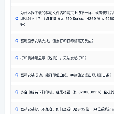
若使用的是台式机，请优先插到电脑机箱的
后置原生USB接
结论：只要窗口里出现了任意一
出现该报错说明电脑读取不到打印机硬件信息。这通常和驱动
该报错是因为老款打印机官方使用的是旧版签名，新版 Win10/W
供电不足极易导致识别失败）；
窗口去打印测试即可。
为什么我下载的驱动文件名和网页上的不一样、或者装好后
查硬件连接：
容，而非文件安全性问题。
排除线材松动后，可尝试更换一条USB数据线，或在设备管
Q
印机对不上？（如 518 显示 510 Series、4269 显示 4260
将USB数据线两端全部拔下，重新插紧；
临时解决方案：
关闭系统驱动强制签名完整步骤
安装完成后可打印Windows系统测试页确认连通，参考：
如何打
硬件改动】刷新硬件列表。
等）
台式电脑请务必插在机箱后置USB插口，切勿使用前置插口
页图文教程
（提醒：此方式仅在安装老款驱动时临时开启，日常正常使用无需
关闭打印机电源，等待约5秒后重新开机，让系统重新握手
🟢 放心：这是正常匹配的官方驱动，通常可以顺利安装与
验。）
Q
驱动显示安装完成，但点打印打印机毫无反应？
尝试更换一条带双磁环屏蔽的优质打印线，劣质或老化的线
这是打印机行业普遍采用的**官方命名规则**。因为品牌商在
因。
配置稍有不同，但内部核心芯片和打印功能基本一致**的几十
建议通过简易自检，快速划分排查范围：
系列"。
若进行上述操作后依然无效，可能为打印机主板接口故障。详
Q
打印机持续显示【脱机】，无法发起打印？
观察打印机指示灯：
🟢 绿灯常亮
通常代表机器处于正常
USB设备简易修复教程
为了提高开发和维护效率，官方只会为该系列发布**一套通用的
或
🟡 黄灯
闪烁/常亮，一般表示缺纸、卡纸或耗材未能
时，通常会采用这个系列中的**基础款型号**，或者在尾部加
简单尝试：关闭打印机电源，重启电脑，重新插拔机箱后置原
识。
Q
进行简易复印测试（限一体机）：掀开扫描仪盖板，原稿朝
驱动安装成功，能打印但白纸、字迹偏淡或出现规则白条？
进入系统打印队列，点击顶部「打印机」菜单，检查并
取消
按下带有复印标识
的按键测试。
机」
选项；
此现象通常与驱动无关，大多为耗材或硬件故障，请优先进行机
✅ 复印正常 = 打印机硬件良好。故障通常出在电脑驱动、
📌 行业常见典型例子（它们共用同一个官方驱动包）：
若打印任务堆积卡死，可尝试使用本站免费工具箱，一键修
Q
断：
多台电脑共享打印机，经常报错（如 0x0000011b）且极
上；
惠普 (HP)
完整图文修复指导：
打印机显示脱机一键修复教程
❌ 复印无反应/打印白纸 = 打印机本身存在硬件故障。重
机身自检或复印同样不正常：激光机可能碳粉耗尽、硒鼓寿
：
HP Smart Tank 511、515、516、518
等属于同系列
Windows安全补丁更新后，极易导致局域网USB共享模式下报错 `0
系售后或商家。
能墨盒干涸、喷头堵塞。
显示为
HP Smart Tank 510 Series
.
Q
频繁脱机。
驱动安装提示不兼容，如何查看电脑是32位、64位系统还是
分步排查方案：
驱动装好无法打印完整排查方案
机身单独测试一切正常，唯独电脑打印时出现异常：需重新检测 
：
HP DeskJet 2131、2132、2138
等属于同系列，官方