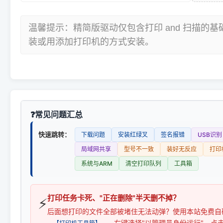
温馨提示：精简版驱动仅包含打印 and 扫描的
装或用添加打印机的方式安装。
常见问题汇总
快速跳转：
下载问题
安装红绿叉
签名报错
USB识别
局域网共享
型号不一致
装好无反应
打印
系统与ARM
清空打印队列
工具箱
打印任务卡死、"正在删除"半天删不掉？
⚡
后面想打印的文件全部被堵住无法动弹？使用本站免费自
，右键选择"以管理员身份运行"，点