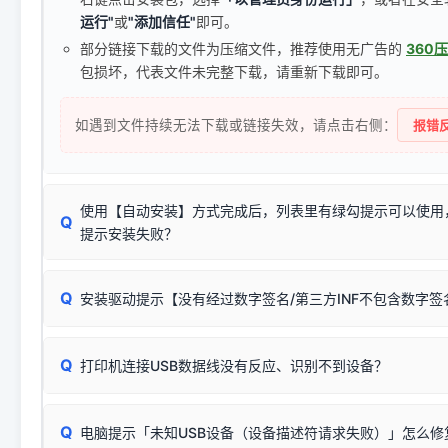
运行"
或
"添加信任"
即可。
部分链接下载的文件为压缩文件，推荐使用无广告的
360
包损坏，代表文件未完整下载，请重新下载即可。
如遇到文件持续无法下载或链接失效，请点击右侧：
报错反
使用【自动安装】方式完成后，列表里有绿勾提示可以使用
Q
提示安装失败？
无需担心，这是正常现象。
Q
安装驱动提示【没有经过数字签名/第三方INF不包含数字
由于本站驱动包集成了32位和64位驱动，自动安装程序在运
数，并只安装与系统相匹配的那一部分：
Windows较新版本系统强制校验驱动的安全数字签名。部分
Q
往往会弹出此类提示。
打印机连接USB数据线没有反应、识别不到设备？
：代表与您当
✔ 可以使用了
动已安装成功。
🛡️ 本站驱动均经过严格签名。但由于微软系统安全限制，
部
请对照本站安装器左侧的图示进行排查：
：代表与本机系
✘ 安装失败
系统（如 Win10/Win11 最新版）已彻底不再识别老旧驱动的
Q
电脑提示「未知USB设备（设备描述符请求失败）」怎么修
首先确认打印机电源已开启，USB数据线两端已完全插紧；
（被自动跳过），并不影响正
致安装失败。请尝试以下方案：