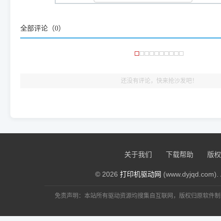
咱几乎每天都在远程帮网友安装各种打印机驱动。本站提供的驱
频使用的，要是驱动有错或者不能用，站长每天帮人装机时早就
大家反馈的问题也会及时验证修复，大家完全可以放心下载。
全部评论（
0
）
🎯 检验标准：只要驱动顺利装完，设备管理器内没有黄色感叹
出纸，就说明已经完美兼容，无需纠结显示名称上的细微差别
还没有评论，快来抢沙发吧！
关于我们
下载帮助
版权
© 2026
打印机驱动网
(www.dyjqd.com). 
免责声明：本站所有驱动资源均搜集自互联网，版权归原软件制