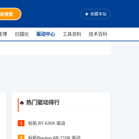
★
收藏本站
即搜索
佳博
扫描仪
驱动中心
工具资料
技术百科
🔥 热门驱动排行
标拓 BT-635K 驱动
1
标拓Biaotop AR-710K 驱动
2