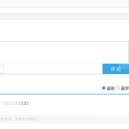
除的打印队列；
超薄本、Surface Pro X等 Windows ARM 系统设备，普通的
查看打印共享服务器 ＞
e 15 Pro 外观和配置有差异，但它们升级系统时，下载的都是同一个统称
，点击
【清空打印任务】
按钮，软件将自动安全停止后台服务、彻底
门的 ARM 专用驱动。普通电脑用户请忽略本条。
60 就是它们共享的"系统"。
打印机完整型号 + 电脑系统版本 + 遇到故障时的具体报错弹窗截图
。
新启动打印引擎，一键彻底解决卡死。
置。
地址：
https://www.dyjqd.com/api/down.html
一反馈邮箱：
dyjqd@qq.com
i/down.html
站提供的驱动都是站长在实战中高频使用的，要是驱动有错或者不能用，
反馈的问题也会及时验证修复，大家完全可以放心下载。
有任何隐藏收费及广告插件。）
支持与厚爱。
没有黄色感叹号，且打印测试能正常出纸，就说明已经完美兼容，无需纠
最新
最早
没有评论，快来抢沙发吧！