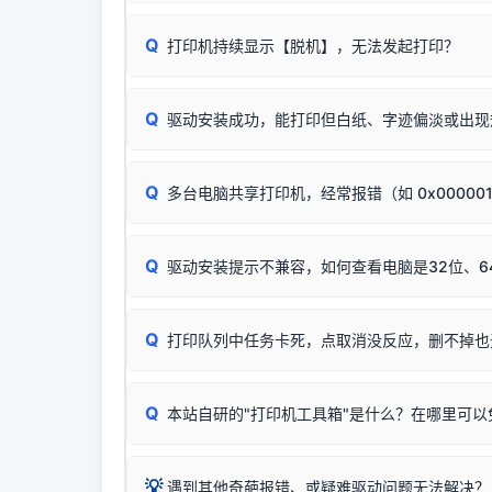
印功能基本一致**的几十款机型，划归为"同一个系
若进行上述操作后依然无效，可能为打印机主板接
建议通过简易自检，快速划分排查范围：
为了提高开发和维护效率，官方只会为该系列发布*
Q
打印机持续显示【脱机】，无法发起打印？
观察打印机指示灯：
🟢 绿灯常亮
通常代表机
型号**，或者在尾部加上
"Series（系列）"
标识。
缺纸、卡纸或耗材未能被识别。
简单尝试：关闭打印机电源，重启电脑，重新插
进行简易复印测试（限一体机）：掀开扫描仪盖
Q
驱动安装成功，能打印但白纸、字迹偏淡或出现
进入系统打印队列，点击顶部「打印机」菜单，
📌 行业常见典型例子（它们共用同一个官方驱
试。
若打印任务堆积卡死，可尝试使用本站免费工具
惠普 (HP)
✅ 复印正常 = 打印机硬件良好。故障通常出在
此现象通常与驱动无关，大多为耗材或硬件故障，
完整图文修复指导：
打印机显示脱机一键修复教程
：
HP Smart Tank 511、515、516、518
等
❌ 复印无反应/打印白纸 = 打印机本身存在
Q
多台电脑共享打印机，经常报错（如 0x00000
机身自检或复印同样不正常：激光机可能碳粉耗
：
HP DeskJet 2131、2132、2138
等属于
分步排查方案：
驱动装好无法打印完整排查方案
机身单独测试一切正常，唯独电脑打印时出现异常：
Windows安全补丁更新后，极易导致局域网USB共享模
爱普生 (Epson)
Q
驱动安装提示不兼容，如何查看电脑是32位、6
：
Epson L4266、L4268、L4269
等属于同
✅ 建议首先自查：打印机本身是否支持WiFi
如果您需要选购更换硒鼓或墨盒等，可点击右侧链接
佳能 (Canon)
于本站服务器租用与工具箱的维护。
检查机身背面，是否配有 RJ45 网络接口；
在键盘上同时按下
：
Canon G3820、G3821、G3860
等属于
Q
检查操作面板上是否有类似无线/WiFi的图标或
打印队列中任务卡死，点取消没反应，删不掉也
系统位数与架构类
三星 (Samsung)
打印机具体型号后缀若带有
W / DN / WiFi
，通
您也可以使用本站
：
Samsung SCX-3401、3405
等属于同系
当发送了错误的打印
若打印机本身带有网口/WiFi，请直接将其配置为
观、快速地查看到
Q
本站自研的"打印机工具箱"是什么？在哪里可以
💡 推荐使用工具箱一
共享报错完整修复教程：
0x0000011b报错手工
详细图文指南：
💡 这
如何
下载并打开本站自
这是本站自研开发的**绿色、免安装、无广告维护
💡
遇到其他奇葩报错、或疑难驱动问题无法解决？
进入左侧
「安装维
（备选方案）通过"网络打印共享器"硬件可直接将传