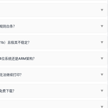
列"。
口故障。详细图文请参考：
未知USB设备简易修复教程
*一套通用的驱动程序**。命名时，通常会采用这个系列中的**基础款
▼
器处于正常待机状态；
🔴 红灯
或
🟡 黄灯
闪烁/常亮，一般表示
拔机箱后置原生USB接口；
板，原稿朝下放置在玻璃面板上，按下带有复印标识
的按键测
规则白条？
▼
检查并
取消勾选「脱机使用打印机」
选项；
动包）：
箱，一键修复或清空打印队列。
电脑驱动、USB连接线或系统服务上；
请优先进行机身自检/复印进行判断：
属于同系列，官方驱动名称通常显示为
HP Smart Tank 510 Series
.
硬件故障。重装驱动无法解决，建议联系售后或商家。
11b）且极其不稳定？
▼
尽、硒鼓寿命终结；喷墨打印机可能墨盒干涸、喷头堵塞。
同系列，官方驱动名称通常显示为
HP DeskJet 2130 Series
.
需重新检测 Windows 系统测试页、端口或驱动配置。
式下报错 `0x0000011b` 或频繁脱机。
4位系统还是ARM架构？
▼
系列，官方驱动名称通常显示为
Epson L4260 Series
.
/无线或有线网络打印？（此连接模式最稳定）
查看。微薄佣金收益将全部用
查看高性价比耗材 ＞
+
快捷键可一键打开系统属性，即可查看当前
Win
Pause/Break
同系列，官方驱动名称通常显示为
Canon G3020 Series
.
按键；
无法继续打印？
▼
型。
常代表具备网络连接能力。
自研的
【打印机工具箱】
，打开后在左下角"系统信息"一栏中，即可直
列，官方驱动名称通常显示为
Samsung SCX-3400 Series
.
指令、想删除打印任务后打别的，得等好久才有反应挺浪费时间的。
网络打印模式。如果没有，再采用USB局域网共享方案。
当前的操作系统版本以及系统架构。
免费下载？
▼
键清理：
解决办法
种情况特别多，这里不一一列举。
查看自己电脑系统位数教程
研的
【打印机工具箱】
；
小工具**，旨在简化打印机的各种疑难操作：
▼
护」
菜单；
统USB打印机升级为独立网络打