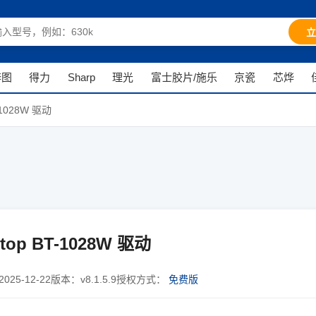
立
奔图
得力
Sharp
理光
富士胶片/施乐
京瓷
芯烨
-1028W 驱动
top BT-1028W 驱动
2025-12-22
版本：
v8.1.5.9
授权方式：
免费版