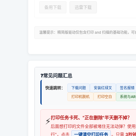
备用下载
迅雷下载
温馨提示：精简版驱动仅包含打印 and 扫描的基础功能，
常见问题汇总
快速跳转：
下载问题
安装红绿叉
签名报错
打印机脱机
打印空白
系统与AR
打印任务卡死、"正在删除"半天删不掉？
⚡
后面想打印的文件全部被堵住无法动弹？使
行"，点击
一键清空打印任务
。只需
3秒