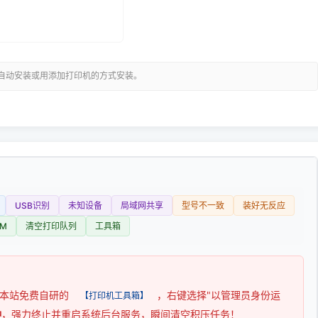
可自动安装或用添加打印机的方式安装。
USB识别
未知设备
局域网共享
型号不一致
装好无反应
M
清空打印队列
工具箱
用本站免费自研的
，右键选择"以管理员身份运
【打印机工具箱】
钟
，强力终止并重启系统后台服务，瞬间清空积压任务！