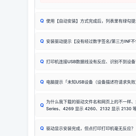
Q
使用【自动安装】方式完成后，列表里有绿勾提
无需担心，这是正常现象。
Q
安装驱动提示【没有经过数字签名/第三方INF
由于本站驱动包集成了32位和64位驱动，自动安
分：
Windows较新版本系统强制校验驱动的安全数
Q
打印机连接USB数据线没有反应、识别不到设备
：
✔ 可以使用了
🛡️ 本站驱动均经过严格签名。但由于微软系统
：代
✘ 安装失败
彻底不再识别老旧驱动的 SHA-1 签名
，导致安
请对照本站安装器左侧的图示进行排查：
结论：只要窗口里出
该报错是因为老款打印机官方使用的是旧版签名，新版 
Q
电脑提示「未知USB设备（设备描述符请求失
首先确认打印机电源已开启，USB数据线两端
临时解决方案：
关闭系统驱动强制签名完整步骤
若使用的是台式机，请优先插到电脑机箱的
后置
安装完成后可打印Windows系统测试页确认连通，
出现该报错说明电脑读取不到打印机硬件信息。这
（提醒：此方式仅在安装老款驱动时临时开启，日常正
排除线材松动后，可尝试更换一条USB数据线
为什么我下载的驱动文件名和网页上的不一样、或者
将USB数据线两端全部拔下，重新插紧；
Q
Series、4269 显示 4260、2132 显示 2130 
台式电脑请务必插在机箱后置USB插口，切勿
关闭打印机电源，等待约5秒后重新开机，让系
🟢 放心：这是正常匹配的官方驱动，通常可以
Q
驱动显示安装完成，但点打印打印机毫无反应？
尝试更换一条带双磁环屏蔽的优质打印线，劣质
这是打印机行业普遍采用的**官方命名规则**。