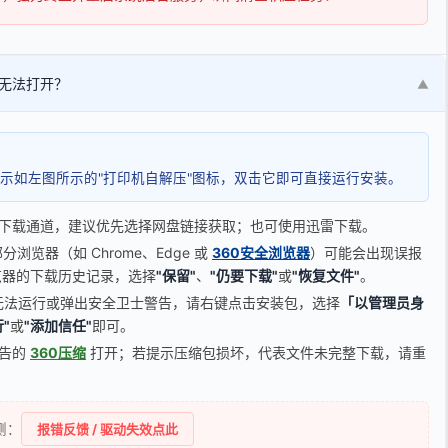
无法打开？
▼
示如左图所示的"打印机自解压"图标，双击它即可直接运行安装。
下载通道，建议优先选择网盘链接获取；也可使用迅雷下载。
览器（如 Chrome、Edge 或
360安全浏览器
）可能会出现误报
器的下载历史记录，选择
"保留"
、
"仍要下载"
或
"恢复文件"
。
无法运行或弹出安全卫士警告，请右键点击安装包，选择
「以管理员身
"
或
"添加信任"
即可。
广告的
360压缩
打开；若提示压缩包损坏，代表文件未完整下载，请重
侧：
报错反馈 / 驱动失效点此