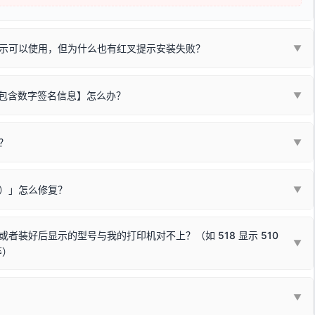
示可以使用，但为什么也有红叉提示安装失败？
▼
不包含数字签名信息】怎么办？
▼
装程序在运行时会检测您的系统位数，并只安装与系统相匹配的那一部
字签名。部分老旧打印机的原厂驱动，往往会弹出此类提示。
？
代表与您当前电脑系统相兼容的驱动已安装成功。
▼
安全限制，
部分新版 Windows 系统（如 Win10/Win11 最新版）已
表与本机系统位数不兼容的驱动（被自动跳过），并不影响正常打印。
装失败。请尝试以下方案：
现了任意一个绿色对勾，直接关闭窗口去打印测试即可。
Win10/Win11 系统不再默认兼容，而非文件安全性问题。
败）」怎么修复？
▼
已完全插紧；
原生USB接口
（前置面板或拓展坞供电不足极易导致识别失败）；
参考：
如何打印Windows系统测试页图文教程
通常和驱动无关，请按以下步骤排查硬件连接：
常使用无需长期关闭系统安全校验。）
，或在设备管理器中点击【扫描检测硬件改动】刷新硬件列表。
装好后显示的型号与我的打印机对不上？（如 518 显示 510
▼
等）
使用前置插口或外接拓展坞；
统重新握手识别；
顺利安装与使用。
▼
或老化的线材是此问题的高发诱因。
因为品牌商在生产时，会将**外观和配置稍有不同，但内部核心芯片和打