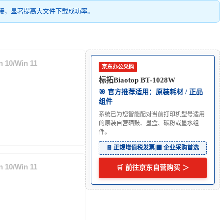
接，显著提高大文件下载成功率。
 10/Win 11
京东办公采购
标拓Biaotop BT-1028W
🎯 官方推荐适用：原装耗材 / 正品
组件
系统已为您智能配对当前打印机型号适用
的原装自营硒鼓、墨盒、碳粉或墨水组
件。
🧾 正规增值税发票
|
🏢 企业采购首选
 10/Win 11
🛒 前往京东自营购买 ＞