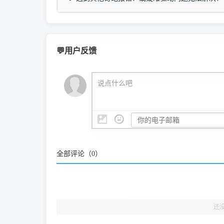
一键重启打印服务，清除各种顽固卡死、无法删
⚠️ ARM架构笔记本提醒：若您的电脑是搭载骁龙处理器的
💡 通俗类比：
这就好比 iPhone 15、iPhon
印机，多电脑连接不求人、不受补丁影响。
在系统工具模块下
智能扫描并查看打印机当前的真实硬件端口；
X86/X64 驱动将无法兼容，必须联系官方寻求专
为"iOS 17"的安装包。这里的 510 Series / 42
您可以将您遇到的问题反馈给我们。请务必附带：
粉碎缓存残留并重
新手免输命令行，一键呼出各种系统底层打印设
打印机工具箱下载
👨‍💻 站长有话说：
📬 统
官方免费下载入口：
https://www.dyjqd.com/ap
咱几乎每天都在远程帮网友安装各种打印机驱动。本
💬用户反馈
站长每天帮人装机时早就会发现并修复了，而且大家
（工具箱全面支持 Win7/8/10/11，终身免费，没
我们会有专人定期查收并整理高频疑难解答，感谢您的
🎯 检验标准：只要驱动顺利装完，设备管理器内
说点什么吧
结显示名称上的细微差别。
全部评论（
0
）
还