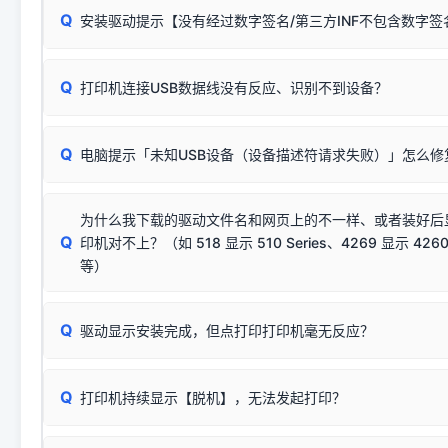
Q
安装驱动提示【没有经过数字签名/第三方INF不包含数字
由于本站驱动包集成了32位和64位驱动，自动安装程序在运
数，并只安装与系统相匹配的那一部分：
Windows较新版本系统强制校验驱动的安全数字签名。部分
Q
往往会弹出此类提示。
打印机连接USB数据线没有反应、识别不到设备？
：代表与您当
✔ 可以使用了
动已安装成功。
🛡️ 本站驱动均经过严格签名。但由于微软系统安全限制，
部
请对照本站安装器左侧的图示进行排查：
：代表与本机系
✘ 安装失败
系统（如 Win10/Win11 最新版）已彻底不再识别老旧驱动的
Q
电脑提示「未知USB设备（设备描述符请求失败）」怎么修
首先确认打印机电源已开启，USB数据线两端已完全插紧；
（被自动跳过），并不影响正
致安装失败。请尝试以下方案：
若使用的是台式机，请优先插到电脑机箱的
后置原生USB接
结论：只要窗口里出现了任意一
出现该报错说明电脑读取不到打印机硬件信息。这通常和驱动
该报错是因为老款打印机官方使用的是旧版签名，新版 Win10/W
供电不足极易导致识别失败）；
窗口去打印测试即可。
为什么我下载的驱动文件名和网页上的不一样、或者装好后
查硬件连接：
容，而非文件安全性问题。
排除线材松动后，可尝试更换一条USB数据线，或在设备管
Q
印机对不上？（如 518 显示 510 Series、4269 显示 4260
将USB数据线两端全部拔下，重新插紧；
临时解决方案：
关闭系统驱动强制签名完整步骤
安装完成后可打印Windows系统测试页确认连通，参考：
如何打
硬件改动】刷新硬件列表。
等）
台式电脑请务必插在机箱后置USB插口，切勿使用前置插口
页图文教程
（提醒：此方式仅在安装老款驱动时临时开启，日常正常使用无需
关闭打印机电源，等待约5秒后重新开机，让系统重新握手
🟢 放心：这是正常匹配的官方驱动，通常可以顺利安装与
验。）
Q
驱动显示安装完成，但点打印打印机毫无反应？
尝试更换一条带双磁环屏蔽的优质打印线，劣质或老化的线
这是打印机行业普遍采用的**官方命名规则**。因为品牌商在
因。
配置稍有不同，但内部核心芯片和打印功能基本一致**的几十
建议通过简易自检，快速划分排查范围：
系列"。
若进行上述操作后依然无效，可能为打印机主板接口故障。详
Q
打印机持续显示【脱机】，无法发起打印？
观察打印机指示灯：
🟢 绿灯常亮
通常代表机器处于正常
USB设备简易修复教程
为了提高开发和维护效率，官方只会为该系列发布**一套通用的
或
🟡 黄灯
闪烁/常亮，一般表示缺纸、卡纸或耗材未能
时，通常会采用这个系列中的**基础款型号**，或者在尾部加
简单尝试：关闭打印机电源，重启电脑，重新插拔机箱后置原