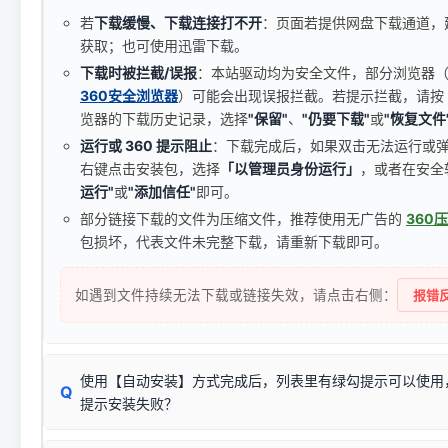
若
下载缓慢、下载连接打不开
：页面若提供网盘下载通道，
获取；也可使用迅雷下载。
下载时被拦截/误报
：本站驱动均为安全文件，部分浏览器（如 C
360安全浏览器
）可能会出现误报拦截。若提示拦截，请按
览器的下载历史记录，选择
"保留"
、
"仍要下载"
或
"恢复文件
运行或 360 提示阻止
：下载完成后，如果双击无法运行或
右键点击安装包，选择
「以管理员身份运行」
，或者在安全
运行"
或
"添加信任"
即可。
部分链接下载的文件为压缩文件，推荐使用无广告的
360
包损坏，代表文件未完整下载，请重新下载即可。
如遇到文件持续无法下载或链接失效，请点击右侧：
报错反
使用【自动安装】方式完成后，列表里有绿勾提示可以使用
Q
提示安装失败？
无需担心，这是正常现象。