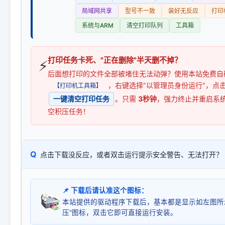
局域网共享
型号不一致
装好无反应
打印
系统与ARM
清空打印队列
工具箱
打印任务卡死、"正在删除"半天删不掉？
⚡
后面想打印的文件全部被堵住无法动弹？使用本站免费自
，右键选择"以管理员身份运行"，点
【打印机工具箱】
一键清空打印任务
。只需
3秒钟
，强力终止并重启系
空积压任务！
Q
点击下载没反应，或者双击运行提示安全警告、无法打开？
📌 下载后请认准这个图标：
本站提供的驱动程序下载后，基本都是显示如左图所
压"图标，双击它即可直接运行安装。