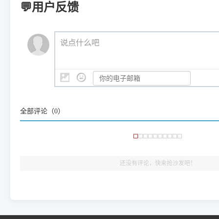
新启动打印引擎，一键彻底解
门的 ARM 专用驱动。普通电脑用户请忽略本条。
💬用户反馈
💡 这种情况特别多，这里不一一列举。
📬 统一反馈邮箱：
dyjqd@qq.com
官方免费下载入口：
https://www.dyjqd.com/api/down.htm
查看打印共享服务器 ＞
打印机工具箱下载地址：
（工具箱全面支持 Win7/8/10/11，终身免费，没有任何隐藏收费
https://www.dyjqd.com/ap
我们会有专人定期查收并整理高频疑难解答，感谢您的支持与厚爱
💡 通俗类比：
这就好比 iPhone 15、iPhone 15 Pro 外
说点什么吧
系统时，下载的都是同一个统称为"iOS 17"的安装包。这里的 510 Se
是它们共享的"系统"。
👨‍💻 站长有话说：
咱几乎每天都在远程帮网友安装各种打印机驱动。本站提供的驱
频使用的，要是驱动有错或者不能用，站长每天帮人装机时早就
大家反馈的问题也会及时验证修复，大家完全可以放心下载。
全部评论（
0
）
🎯 检验标准：只要驱动顺利装完，设备管理器内没有黄色感叹
出纸，就说明已经完美兼容，无需纠结显示名称上的细微差别
还没有评论，快来抢沙发吧！