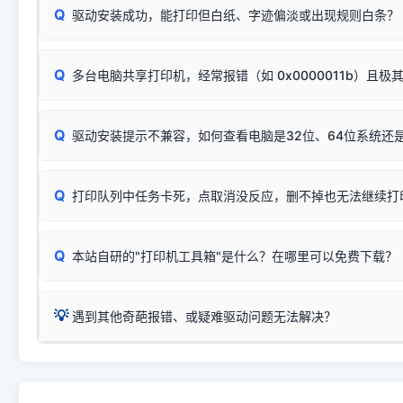
识。
Q
进行简易复印测试（限一体机）：掀开扫描仪盖板，原稿朝
驱动安装成功，能打印但白纸、字迹偏淡或出现规则白条？
进入系统打印队列，点击顶部「打印机」菜单，检查并
取消
按下带有复印标识
的按键测试。
机」
选项；
此现象通常与驱动无关，大多为耗材或硬件故障，请优先进行机
✅ 复印正常 = 打印机硬件良好。故障通常出在电脑驱动、
📌 行业常见典型例子（它们共用同一个官方驱动包）：
若打印任务堆积卡死，可尝试使用本站免费工具箱，一键修
Q
断：
多台电脑共享打印机，经常报错（如 0x0000011b）且极
上；
惠普 (HP)
完整图文修复指导：
打印机显示脱机一键修复教程
❌ 复印无反应/打印白纸 = 打印机本身存在硬件故障。重
机身自检或复印同样不正常：激光机可能碳粉耗尽、硒鼓寿
：
HP Smart Tank 511、515、516、518
等属于同系列
Windows安全补丁更新后，极易导致局域网USB共享模式下报错 `0
系售后或商家。
能墨盒干涸、喷头堵塞。
显示为
HP Smart Tank 510 Series
.
Q
频繁脱机。
驱动安装提示不兼容，如何查看电脑是32位、64位系统还是
分步排查方案：
驱动装好无法打印完整排查方案
机身单独测试一切正常，唯独电脑打印时出现异常：需重新检测 
：
HP DeskJet 2131、2132、2138
等属于同系列，官方
✅ 建议首先自查：打印机本身是否支持WiFi/无线或有线
试页、端口或驱动配置。
为
HP DeskJet 2130 Series
.
式最稳定）
在键盘上同时按下
+
Win
P
Q
爱普生 (Epson)
打印队列中任务卡死，点取消没反应，删不掉也无法继续打
一键打开系统属性，即可查看
如果您需要选购更换硒鼓或墨盒等，可点击右侧链接查看。微薄
检查机身背面，是否配有 RJ45 网络接口；
：
Epson L4266、L4268、L4269
等属于同系列，官方
型。
于本站服务器租用与工具箱的维护。
检查操作面板上是否有类似无线/WiFi的图标或按键；
为
Epson L4260 Series
.
当发送了错误的打印指令、想删
您也可以使用本站自研的
【打
Q
本站自研的"打印机工具箱"是什么？在哪里可以免费下载？
查看高性价比耗材 ＞
打印机具体型号后缀若带有
佳能 (Canon)
W / DN / WiFi
，通常代表具备
得等好久才有反应挺浪费时间的
在左下角"系统信息"一栏中，
：
Canon G3820、G3821、G3860
等属于同系列，官
若打印机本身带有网口/WiFi，请直接将其配置为网络打印模
到当前的操作系统版本以及系
💡 推荐使用工具箱一键清理：
这是本站自研开发的**绿色、免安装、无广告维护小工具**，
为
Canon G3020 Series
.
USB局域网共享方案。
💡
下载并打开本站自研的
【打印
疑难操作：
遇到其他奇葩报错、或疑难驱动问题无法解决？
详细图文指南：
如何查看自己电
三星 (Samsung)
进入左侧
「安装维护」
菜单；
共享报错完整修复教程：
0x0000011b报错手工解决办法
一键重启打印服务，清除各种顽固卡死、无法删除的打印队
您可以将您遇到的问题反馈给我们。请务必附带：
打印机完整型
：
Samsung SCX-3401、3405
等属于同系列，官方驱
在系统工具模块下，点击
【清
智能扫描并查看打印机当前的真实硬件端口；
⚠️ ARM架构笔记本提醒：若您的电脑是搭载骁龙处理器的超薄本、Su
遇到故障时的具体报错弹窗截图
。
Samsung SCX-3400 Series
.
（备选方案）通过"网络打印共享器"硬件可直接将传统USB打印
件将自动安全停止后台服务、
Windows ARM 系统设备，普通的 X86/X64 驱动将无法
新手免输命令行，一键呼出各种系统底层打印设置。
印机，多电脑连接不求人、不受补丁影响。