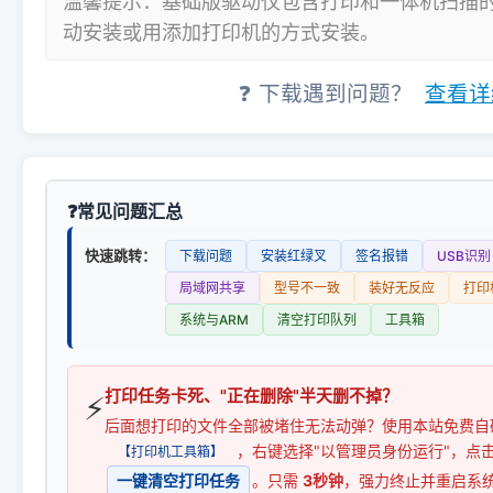
温馨提示：基础版驱动仅包含打印和一体机扫描
动安装或用添加打印机的方式安装。
❓ 下载遇到问题？
查看详
常见问题汇总
快速跳转：
下载问题
安装红绿叉
签名报错
USB识别
局域网共享
型号不一致
装好无反应
打印
系统与ARM
清空打印队列
工具箱
打印任务卡死、"正在删除"半天删不掉？
⚡
后面想打印的文件全部被堵住无法动弹？使用本站免费自
，右键选择"以管理员身份运行"，点
【打印机工具箱】
一键清空打印任务
。只需
3秒钟
，强力终止并重启系