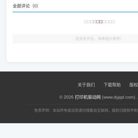
大家反馈的问题也会及时验证修复，大家完全可以放心下载。
全部评论（
0
）
🎯 检验标准：只要驱动顺利装完，设备管理器内没有黄色感叹
出纸，就说明已经完美兼容，无需纠结显示名称上的细微差别
还没有评论，快来抢沙发吧！
关于我们
下载帮助
版权
© 2026
打印机驱动网
(www.dyjqd.com). 
免责声明：本站所有驱动资源均搜集自互联网，版权归原软件制