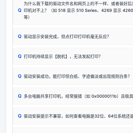
供电不足极易导致识别失败）；
窗口去打印测试即可。
为什么我下载的驱动文件名和网页上的不一样、或者装好后
查硬件连接：
容，而非文件安全性问题。
排除线材松动后，可尝试更换一条USB数据线，或在设备管
Q
印机对不上？（如 518 显示 510 Series、4269 显示 4260
将USB数据线两端全部拔下，重新插紧；
临时解决方案：
关闭系统驱动强制签名完整步骤
安装完成后可打印Windows系统测试页确认连通，参考：
如何打
硬件改动】刷新硬件列表。
等）
台式电脑请务必插在机箱后置USB插口，切勿使用前置插口
页图文教程
（提醒：此方式仅在安装老款驱动时临时开启，日常正常使用无需
关闭打印机电源，等待约5秒后重新开机，让系统重新握手
🟢 放心：这是正常匹配的官方驱动，通常可以顺利安装与
验。）
Q
驱动显示安装完成，但点打印打印机毫无反应？
尝试更换一条带双磁环屏蔽的优质打印线，劣质或老化的线
这是打印机行业普遍采用的**官方命名规则**。因为品牌商在
因。
配置稍有不同，但内部核心芯片和打印功能基本一致**的几十
建议通过简易自检，快速划分排查范围：
系列"。
若进行上述操作后依然无效，可能为打印机主板接口故障。详
Q
打印机持续显示【脱机】，无法发起打印？
观察打印机指示灯：
🟢 绿灯常亮
通常代表机器处于正常
USB设备简易修复教程
为了提高开发和维护效率，官方只会为该系列发布**一套通用的
或
🟡 黄灯
闪烁/常亮，一般表示缺纸、卡纸或耗材未能
时，通常会采用这个系列中的**基础款型号**，或者在尾部加
简单尝试：关闭打印机电源，重启电脑，重新插拔机箱后置原
识。
Q
进行简易复印测试（限一体机）：掀开扫描仪盖板，原稿朝
驱动安装成功，能打印但白纸、字迹偏淡或出现规则白条？
进入系统打印队列，点击顶部「打印机」菜单，检查并
取消
按下带有复印标识
的按键测试。
机」
选项；
此现象通常与驱动无关，大多为耗材或硬件故障，请优先进行机
✅ 复印正常 = 打印机硬件良好。故障通常出在电脑驱动、
📌 行业常见典型例子（它们共用同一个官方驱动包）：
若打印任务堆积卡死，可尝试使用本站免费工具箱，一键修
Q
断：
多台电脑共享打印机，经常报错（如 0x0000011b）且极
上；
惠普 (HP)
完整图文修复指导：
打印机显示脱机一键修复教程
❌ 复印无反应/打印白纸 = 打印机本身存在硬件故障。重
机身自检或复印同样不正常：激光机可能碳粉耗尽、硒鼓寿
：
HP Smart Tank 511、515、516、518
等属于同系列
Windows安全补丁更新后，极易导致局域网USB共享模式下报错 `0
系售后或商家。
能墨盒干涸、喷头堵塞。
显示为
HP Smart Tank 510 Series
.
Q
频繁脱机。
驱动安装提示不兼容，如何查看电脑是32位、64位系统还是
分步排查方案：
驱动装好无法打印完整排查方案
机身单独测试一切正常，唯独电脑打印时出现异常：需重新检测 
：
HP DeskJet 2131、2132、2138
等属于同系列，官方
✅ 建议首先自查：打印机本身是否支持WiFi/无线或有线
试页、端口或驱动配置。
为
HP DeskJet 2130 Series
.
式最稳定）
在键盘上同时按下
+
Win
P