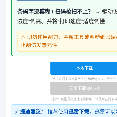
条码字迹模糊 / 扫码枪扫不上？
→ 驱动
浓度”调高、并将“打印速度”适度调慢
⚠️ 切勿使用刮刀、金属工具或粗糙纸张
止刮伤发热元件
本地下载
点击普通下载或备用下载 用传统方式进行下载
安全下载
暂不支持
提示：该型号高速通道维护中，请使用左侧下
⚡
提速建议：
推荐使用
迅雷下载
。迅雷可以