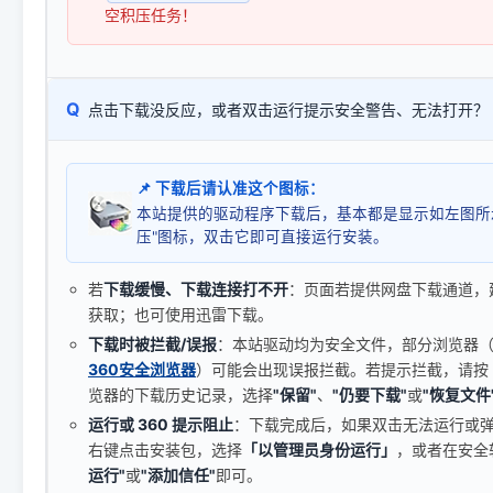
空积压任务！
Q
点击下载没反应，或者双击运行提示安全警告、无法打开？
📌 下载后请认准这个图标：
本站提供的驱动程序下载后，基本都是显示如左图所
压"图标，双击它即可直接运行安装。
若
下载缓慢、下载连接打不开
：页面若提供网盘下载通道，
获取；也可使用迅雷下载。
下载时被拦截/误报
：本站驱动均为安全文件，部分浏览器（如 C
360安全浏览器
）可能会出现误报拦截。若提示拦截，请按
览器的下载历史记录，选择
"保留"
、
"仍要下载"
或
"恢复文件
运行或 360 提示阻止
：下载完成后，如果双击无法运行或
右键点击安装包，选择
「以管理员身份运行」
，或者在安全
运行"
或
"添加信任"
即可。