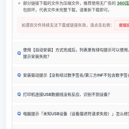
部分链接下载的文件为压缩文件，推荐使用无广告的
360
包损坏，代表文件未完整下载，请重新下载即可。
如遇到文件持续无法下载或链接失效，请点击右侧：
报错反
使用【自动安装】方式完成后，列表里有绿勾提示可以使用
Q
提示安装失败？
无需担心，这是正常现象。
Q
安装驱动提示【没有经过数字签名/第三方INF不包含数字
由于本站驱动包集成了32位和64位驱动，自动安装程序在运
数，并只安装与系统相匹配的那一部分：
Windows较新版本系统强制校验驱动的安全数字签名。部分
Q
往往会弹出此类提示。
打印机连接USB数据线没有反应、识别不到设备？
：代表与您当
✔ 可以使用了
动已安装成功。
🛡️ 本站驱动均经过严格签名。但由于微软系统安全限制，
部
请对照本站安装器左侧的图示进行排查：
：代表与本机系
✘ 安装失败
系统（如 Win10/Win11 最新版）已彻底不再识别老旧驱动的
Q
电脑提示「未知USB设备（设备描述符请求失败）」怎么修
首先确认打印机电源已开启，USB数据线两端已完全插紧；
（被自动跳过），并不影响正
致安装失败。请尝试以下方案：
若使用的是台式机，请优先插到电脑机箱的
后置原生USB接
结论：只要窗口里出现了任意一
出现该报错说明电脑读取不到打印机硬件信息。这通常和驱动
该报错是因为老款打印机官方使用的是旧版签名，新版 Win10/W