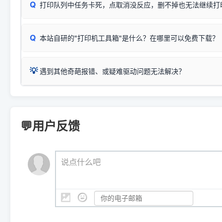
Q
爱普生 (Epson)
打印队列中任务卡死，点取消没反应，删不掉也无法继续打
一键打开系统属性，即可查看
如果您需要选购更换硒鼓或墨盒等，可点击右侧链接查看。微薄
检查机身背面，是否配有 RJ45 网络接口；
：
Epson L4266、L4268、L4269
等属于同系列，官方
型。
于本站服务器租用与工具箱的维护。
检查操作面板上是否有类似无线/WiFi的图标或按键；
为
Epson L4260 Series
.
当发送了错误的打印指令、想删
您也可以使用本站自研的
【打
Q
本站自研的"打印机工具箱"是什么？在哪里可以免费下载？
查看高性价比耗材 ＞
打印机具体型号后缀若带有
佳能 (Canon)
W / DN / WiFi
，通常代表具备
得等好久才有反应挺浪费时间的
在左下角"系统信息"一栏中，
：
Canon G3820、G3821、G3860
等属于同系列，官
若打印机本身带有网口/WiFi，请直接将其配置为网络打印模
到当前的操作系统版本以及系
💡 推荐使用工具箱一键清理：
这是本站自研开发的**绿色、免安装、无广告维护小工具**，
为
Canon G3020 Series
.
USB局域网共享方案。
💡
下载并打开本站自研的
【打印
疑难操作：
遇到其他奇葩报错、或疑难驱动问题无法解决？
详细图文指南：
如何查看自己电
三星 (Samsung)
进入左侧
「安装维护」
菜单；
共享报错完整修复教程：
0x0000011b报错手工解决办法
一键重启打印服务，清除各种顽固卡死、无法删除的打印队
您可以将您遇到的问题反馈给我们。请务必附带：
打印机完整型
：
Samsung SCX-3401、3405
等属于同系列，官方驱
在系统工具模块下，点击
【清
智能扫描并查看打印机当前的真实硬件端口；
⚠️ ARM架构笔记本提醒：若您的电脑是搭载骁龙处理器的超薄本、Su
遇到故障时的具体报错弹窗截图
。
Samsung SCX-3400 Series
.
（备选方案）通过"网络打印共享器"硬件可直接将传统USB打印
件将自动安全停止后台服务、
Windows ARM 系统设备，普通的 X86/X64 驱动将无法
新手免输命令行，一键呼出各种系统底层打印设置。
印机，多电脑连接不求人、不受补丁影响。
新启动打印引擎，一键彻底解
门的 ARM 专用驱动。普通电脑用户请忽略本条。
💬用户反馈
💡 这种情况特别多，这里不一一列举。
📬 统一反馈邮箱：
dyjqd@qq.com
官方免费下载入口：
https://www.dyjqd.com/api/down.htm
查看打印共享服务器 ＞
打印机工具箱下载地址：
（工具箱全面支持 Win7/8/10/11，终身免费，没有任何隐藏收费
https://www.dyjqd.com/ap
我们会有专人定期查收并整理高频疑难解答，感谢您的支持与厚爱
💡 通俗类比：
这就好比 iPhone 15、iPhone 15 Pro 外
说点什么吧
系统时，下载的都是同一个统称为"iOS 17"的安装包。这里的 510 Se
是它们共享的"系统"。
👨‍💻 站长有话说：
咱几乎每天都在远程帮网友安装各种打印机驱动。本站提供的驱
频使用的，要是驱动有错或者不能用，站长每天帮人装机时早就