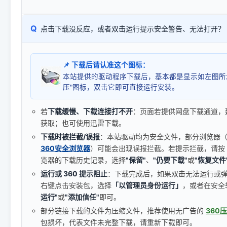
Q
点击下载没反应，或者双击运行提示安全警告、无法打开？
📌 下载后请认准这个图标：
本站提供的驱动程序下载后，基本都是显示如左图所
压"图标，双击它即可直接运行安装。
若
下载缓慢、下载连接打不开
：页面若提供网盘下载通道，
获取；也可使用迅雷下载。
下载时被拦截/误报
：本站驱动均为安全文件，部分浏览器（如 C
360安全浏览器
）可能会出现误报拦截。若提示拦截，请按
览器的下载历史记录，选择
"保留"
、
"仍要下载"
或
"恢复文件
运行或 360 提示阻止
：下载完成后，如果双击无法运行或
右键点击安装包，选择
「以管理员身份运行」
，或者在安全
运行"
或
"添加信任"
即可。
部分链接下载的文件为压缩文件，推荐使用无广告的
360
包损坏，代表文件未完整下载，请重新下载即可。