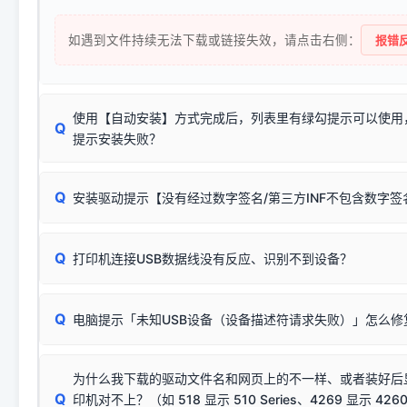
如遇到文件持续无法下载或链接失效，请点击右侧：
报错反
使用【自动安装】方式完成后，列表里有绿勾提示可以使用
Q
提示安装失败？
无需担心，这是正常现象。
Q
安装驱动提示【没有经过数字签名/第三方INF不包含数字
由于本站驱动包集成了32位和64位驱动，自动安装程序在运
数，并只安装与系统相匹配的那一部分：
Windows较新版本系统强制校验驱动的安全数字签名。部分
Q
往往会弹出此类提示。
打印机连接USB数据线没有反应、识别不到设备？
：代表与您当
✔ 可以使用了
动已安装成功。
🛡️ 本站驱动均经过严格签名。但由于微软系统安全限制，
部
请对照本站安装器左侧的图示进行排查：
：代表与本机系
✘ 安装失败
系统（如 Win10/Win11 最新版）已彻底不再识别老旧驱动的
Q
电脑提示「未知USB设备（设备描述符请求失败）」怎么修
首先确认打印机电源已开启，USB数据线两端已完全插紧；
（被自动跳过），并不影响正
致安装失败。请尝试以下方案：
若使用的是台式机，请优先插到电脑机箱的
后置原生USB接
结论：只要窗口里出现了任意一
出现该报错说明电脑读取不到打印机硬件信息。这通常和驱动
该报错是因为老款打印机官方使用的是旧版签名，新版 Win10/W
供电不足极易导致识别失败）；
窗口去打印测试即可。
为什么我下载的驱动文件名和网页上的不一样、或者装好后
查硬件连接：
容，而非文件安全性问题。
排除线材松动后，可尝试更换一条USB数据线，或在设备管
Q
印机对不上？（如 518 显示 510 Series、4269 显示 4260