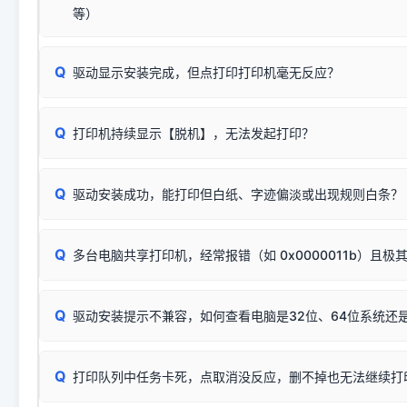
将USB数据线两端全部拔下，重新插紧；
临时解决方案：
关闭系统驱动强制签名完整步骤
安装完成后可打印Windows系统测试页确认连通，参考：
如何打
硬件改动】刷新硬件列表。
等）
台式电脑请务必插在机箱后置USB插口，切勿使用前置插口
页图文教程
（提醒：此方式仅在安装老款驱动时临时开启，日常正常使用无需
关闭打印机电源，等待约5秒后重新开机，让系统重新握手
🟢 放心：这是正常匹配的官方驱动，通常可以顺利安装与
验。）
Q
驱动显示安装完成，但点打印打印机毫无反应？
尝试更换一条带双磁环屏蔽的优质打印线，劣质或老化的线
这是打印机行业普遍采用的**官方命名规则**。因为品牌商在
因。
配置稍有不同，但内部核心芯片和打印功能基本一致**的几十
建议通过简易自检，快速划分排查范围：
系列"。
若进行上述操作后依然无效，可能为打印机主板接口故障。详
Q
打印机持续显示【脱机】，无法发起打印？
观察打印机指示灯：
🟢 绿灯常亮
通常代表机器处于正常
USB设备简易修复教程
为了提高开发和维护效率，官方只会为该系列发布**一套通用的
或
🟡 黄灯
闪烁/常亮，一般表示缺纸、卡纸或耗材未能
时，通常会采用这个系列中的**基础款型号**，或者在尾部加
简单尝试：关闭打印机电源，重启电脑，重新插拔机箱后置原
识。
Q
进行简易复印测试（限一体机）：掀开扫描仪盖板，原稿朝
驱动安装成功，能打印但白纸、字迹偏淡或出现规则白条？
进入系统打印队列，点击顶部「打印机」菜单，检查并
取消
按下带有复印标识
的按键测试。
机」
选项；
此现象通常与驱动无关，大多为耗材或硬件故障，请优先进行机
✅ 复印正常 = 打印机硬件良好。故障通常出在电脑驱动、
📌 行业常见典型例子（它们共用同一个官方驱动包）：
若打印任务堆积卡死，可尝试使用本站免费工具箱，一键修
Q
断：
多台电脑共享打印机，经常报错（如 0x0000011b）且极
上；
惠普 (HP)
完整图文修复指导：
打印机显示脱机一键修复教程
❌ 复印无反应/打印白纸 = 打印机本身存在硬件故障。重
机身自检或复印同样不正常：激光机可能碳粉耗尽、硒鼓寿
：
HP Smart Tank 511、515、516、518
等属于同系列
Windows安全补丁更新后，极易导致局域网USB共享模式下报错 `0
系售后或商家。
能墨盒干涸、喷头堵塞。
显示为
HP Smart Tank 510 Series
.
Q
频繁脱机。
驱动安装提示不兼容，如何查看电脑是32位、64位系统还是
分步排查方案：
驱动装好无法打印完整排查方案
机身单独测试一切正常，唯独电脑打印时出现异常：需重新检测 
：
HP DeskJet 2131、2132、2138
等属于同系列，官方
✅ 建议首先自查：打印机本身是否支持WiFi/无线或有线
试页、端口或驱动配置。
为
HP DeskJet 2130 Series
.
式最稳定）
在键盘上同时按下
+
Win
P
Q
爱普生 (Epson)
打印队列中任务卡死，点取消没反应，删不掉也无法继续打
一键打开系统属性，即可查看
如果您需要选购更换硒鼓或墨盒等，可点击右侧链接查看。微薄
检查机身背面，是否配有 RJ45 网络接口；
：
Epson L4266、L4268、L4269
等属于同系列，官方