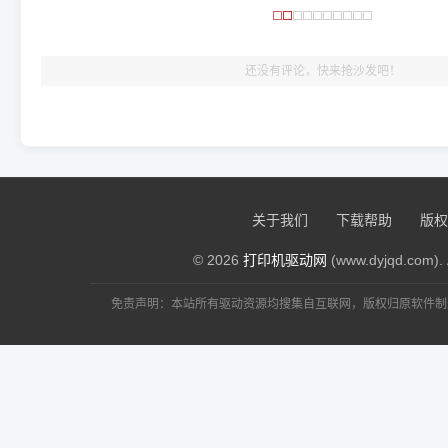
🎯 检验标准：只要驱动顺利装完，设备管理器内没有黄色感叹
出纸，就说明已经完美兼容，无需纠结显示名称上的细微差别
还没有评论，快来抢沙发吧！
关于我们
下载帮助
版权
© 2026
打印机驱动网
(www.dyjqd.com). 
免责声明：本站所有驱动资源均搜集自互联网，版权归原软件制