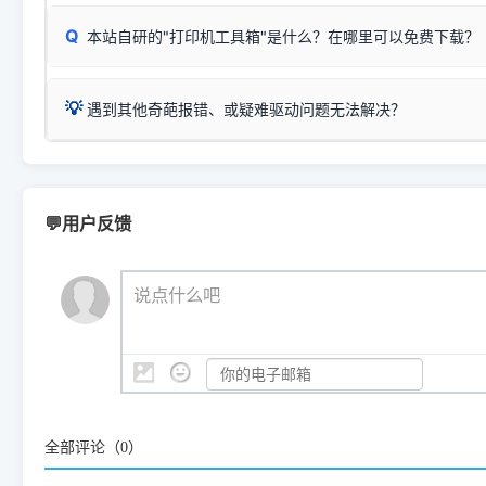
型。
于本站服务器租用与工具箱的维护。
检查操作面板上是否有类似无线/WiFi的图标或按键；
为
Epson L4260 Series
.
当发送了错误的打印指令、想删
您也可以使用本站自研的
【打
Q
本站自研的"打印机工具箱"是什么？在哪里可以免费下载？
查看高性价比耗材 ＞
打印机具体型号后缀若带有
佳能 (Canon)
W / DN / WiFi
，通常代表具备
得等好久才有反应挺浪费时间的
在左下角"系统信息"一栏中，
：
Canon G3820、G3821、G3860
等属于同系列，官
若打印机本身带有网口/WiFi，请直接将其配置为网络打印模
到当前的操作系统版本以及系
💡 推荐使用工具箱一键清理：
这是本站自研开发的**绿色、免安装、无广告维护小工具**，
为
Canon G3020 Series
.
USB局域网共享方案。
💡
下载并打开本站自研的
【打印
疑难操作：
遇到其他奇葩报错、或疑难驱动问题无法解决？
详细图文指南：
如何查看自己电
三星 (Samsung)
进入左侧
「安装维护」
菜单；
共享报错完整修复教程：
0x0000011b报错手工解决办法
一键重启打印服务，清除各种顽固卡死、无法删除的打印队
您可以将您遇到的问题反馈给我们。请务必附带：
打印机完整型
：
Samsung SCX-3401、3405
等属于同系列，官方驱
在系统工具模块下，点击
【清
智能扫描并查看打印机当前的真实硬件端口；
⚠️ ARM架构笔记本提醒：若您的电脑是搭载骁龙处理器的超薄本、Su
遇到故障时的具体报错弹窗截图
。
Samsung SCX-3400 Series
.
（备选方案）通过"网络打印共享器"硬件可直接将传统USB打印
件将自动安全停止后台服务、
Windows ARM 系统设备，普通的 X86/X64 驱动将无法
新手免输命令行，一键呼出各种系统底层打印设置。
印机，多电脑连接不求人、不受补丁影响。
新启动打印引擎，一键彻底解
门的 ARM 专用驱动。普通电脑用户请忽略本条。
💬用户反馈
💡 这种情况特别多，这里不一一列举。
📬 统一反馈邮箱：
dyjqd@qq.com
官方免费下载入口：
https://www.dyjqd.com/api/down.htm
查看打印共享服务器 ＞
打印机工具箱下载地址：
（工具箱全面支持 Win7/8/10/11，终身免费，没有任何隐藏收费
https://www.dyjqd.com/ap
我们会有专人定期查收并整理高频疑难解答，感谢您的支持与厚爱
💡 通俗类比：
这就好比 iPhone 15、iPhone 15 Pro 外
说点什么吧
系统时，下载的都是同一个统称为"iOS 17"的安装包。这里的 510 Se
是它们共享的"系统"。
👨‍💻 站长有话说：
咱几乎每天都在远程帮网友安装各种打印机驱动。本站提供的驱
频使用的，要是驱动有错或者不能用，站长每天帮人装机时早就
全部评论（
0
）
大家反馈的问题也会及时验证修复，大家完全可以放心下载。