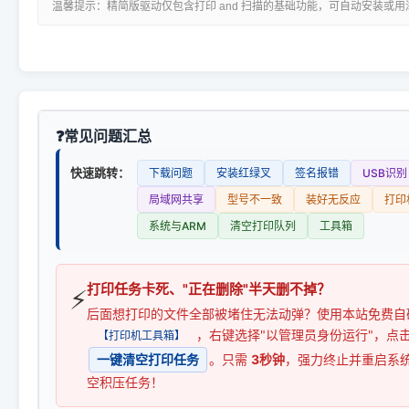
温馨提示：精简版驱动仅包含打印 and 扫描的基础功能，可自动安装或
常见问题汇总
快速跳转：
下载问题
安装红绿叉
签名报错
USB识别
局域网共享
型号不一致
装好无反应
打印
系统与ARM
清空打印队列
工具箱
打印任务卡死、"正在删除"半天删不掉？
⚡
后面想打印的文件全部被堵住无法动弹？使用本站免费自
，右键选择"以管理员身份运行"，点
【打印机工具箱】
一键清空打印任务
。只需
3秒钟
，强力终止并重启系
空积压任务！