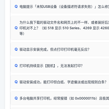
请对照本站安装器左侧的图示进行排查：
：代表与本机系
✘ 安装失败
系统（如 Win10/Win11 最新版）已彻底不再识别老旧驱动的
Q
电脑提示「未知USB设备（设备描述符请求失败）」怎么修
首先确认打印机电源已开启，USB数据线两端已完全插紧；
（被自动跳过），并不影响正
致安装失败。请尝试以下方案：
若使用的是台式机，请优先插到电脑机箱的
后置原生USB接
结论：只要窗口里出现了任意一
出现该报错说明电脑读取不到打印机硬件信息。这通常和驱动
该报错是因为老款打印机官方使用的是旧版签名，新版 Win10/W
供电不足极易导致识别失败）；
窗口去打印测试即可。
为什么我下载的驱动文件名和网页上的不一样、或者装好后
查硬件连接：
容，而非文件安全性问题。
排除线材松动后，可尝试更换一条USB数据线，或在设备管
Q
印机对不上？（如 518 显示 510 Series、4269 显示 4260
将USB数据线两端全部拔下，重新插紧；
临时解决方案：
关闭系统驱动强制签名完整步骤
安装完成后可打印Windows系统测试页确认连通，参考：
如何打
硬件改动】刷新硬件列表。
等）
台式电脑请务必插在机箱后置USB插口，切勿使用前置插口
页图文教程
（提醒：此方式仅在安装老款驱动时临时开启，日常正常使用无需
关闭打印机电源，等待约5秒后重新开机，让系统重新握手
🟢 放心：这是正常匹配的官方驱动，通常可以顺利安装与
验。）
Q
驱动显示安装完成，但点打印打印机毫无反应？
尝试更换一条带双磁环屏蔽的优质打印线，劣质或老化的线
这是打印机行业普遍采用的**官方命名规则**。因为品牌商在
因。
配置稍有不同，但内部核心芯片和打印功能基本一致**的几十
建议通过简易自检，快速划分排查范围：
系列"。
若进行上述操作后依然无效，可能为打印机主板接口故障。详
Q
打印机持续显示【脱机】，无法发起打印？
观察打印机指示灯：
🟢 绿灯常亮
通常代表机器处于正常
USB设备简易修复教程
为了提高开发和维护效率，官方只会为该系列发布**一套通用的
或
🟡 黄灯
闪烁/常亮，一般表示缺纸、卡纸或耗材未能
时，通常会采用这个系列中的**基础款型号**，或者在尾部加
简单尝试：关闭打印机电源，重启电脑，重新插拔机箱后置原
识。
Q
进行简易复印测试（限一体机）：掀开扫描仪盖板，原稿朝
驱动安装成功，能打印但白纸、字迹偏淡或出现规则白条？
进入系统打印队列，点击顶部「打印机」菜单，检查并
取消
按下带有复印标识
的按键测试。
机」
选项；
此现象通常与驱动无关，大多为耗材或硬件故障，请优先进行机
✅ 复印正常 = 打印机硬件良好。故障通常出在电脑驱动、
📌 行业常见典型例子（它们共用同一个官方驱动包）：
若打印任务堆积卡死，可尝试使用本站免费工具箱，一键修
Q
断：
多台电脑共享打印机，经常报错（如 0x0000011b）且极
上；
惠普 (HP)
完整图文修复指导：
打印机显示脱机一键修复教程
❌ 复印无反应/打印白纸 = 打印机本身存在硬件故障。重
机身自检或复印同样不正常：激光机可能碳粉耗尽、硒鼓寿
：
HP Smart Tank 511、515、516、518
等属于同系列
Windows安全补丁更新后，极易导致局域网USB共享模式下报错 `0