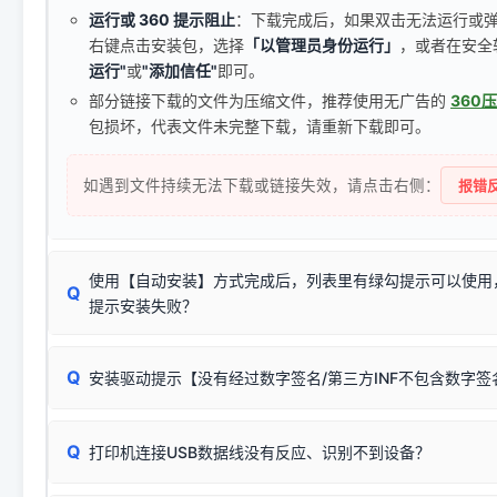
运行或 360 提示阻止
：下载完成后，如果双击无法运行或
右键点击安装包，选择
「以管理员身份运行」
，或者在安全
运行"
或
"添加信任"
即可。
部分链接下载的文件为压缩文件，推荐使用无广告的
360
包损坏，代表文件未完整下载，请重新下载即可。
如遇到文件持续无法下载或链接失效，请点击右侧：
报错反
使用【自动安装】方式完成后，列表里有绿勾提示可以使用
Q
提示安装失败？
无需担心，这是正常现象。
Q
安装驱动提示【没有经过数字签名/第三方INF不包含数字
由于本站驱动包集成了32位和64位驱动，自动安装程序在运
数，并只安装与系统相匹配的那一部分：
Windows较新版本系统强制校验驱动的安全数字签名。部分
Q
往往会弹出此类提示。
打印机连接USB数据线没有反应、识别不到设备？
：代表与您当
✔ 可以使用了
动已安装成功。
🛡️ 本站驱动均经过严格签名。但由于微软系统安全限制，
部