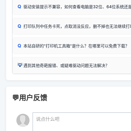
系售后或商家。
能墨盒干涸、喷头堵塞。
显示为
HP Smart Tank 510 Series
.
Q
频繁脱机。
驱动安装提示不兼容，如何查看电脑是32位、64位系统还是
分步排查方案：
驱动装好无法打印完整排查方案
机身单独测试一切正常，唯独电脑打印时出现异常：需重新检测 
：
HP DeskJet 2131、2132、2138
等属于同系列，官方
✅ 建议首先自查：打印机本身是否支持WiFi/无线或有线
试页、端口或驱动配置。
为
HP DeskJet 2130 Series
.
式最稳定）
在键盘上同时按下
+
Win
P
Q
爱普生 (Epson)
打印队列中任务卡死，点取消没反应，删不掉也无法继续打
一键打开系统属性，即可查看
如果您需要选购更换硒鼓或墨盒等，可点击右侧链接查看。微薄
检查机身背面，是否配有 RJ45 网络接口；
：
Epson L4266、L4268、L4269
等属于同系列，官方
型。
于本站服务器租用与工具箱的维护。
检查操作面板上是否有类似无线/WiFi的图标或按键；
为
Epson L4260 Series
.
当发送了错误的打印指令、想删
您也可以使用本站自研的
【打
Q
本站自研的"打印机工具箱"是什么？在哪里可以免费下载？
查看高性价比耗材 ＞
打印机具体型号后缀若带有
佳能 (Canon)
W / DN / WiFi
，通常代表具备
得等好久才有反应挺浪费时间的
在左下角"系统信息"一栏中，
：
Canon G3820、G3821、G3860
等属于同系列，官
若打印机本身带有网口/WiFi，请直接将其配置为网络打印模
到当前的操作系统版本以及系
💡 推荐使用工具箱一键清理：
这是本站自研开发的**绿色、免安装、无广告维护小工具**，
为
Canon G3020 Series
.
USB局域网共享方案。
💡
下载并打开本站自研的
【打印
疑难操作：
遇到其他奇葩报错、或疑难驱动问题无法解决？
详细图文指南：
如何查看自己电
三星 (Samsung)
进入左侧
「安装维护」
菜单；
共享报错完整修复教程：
0x0000011b报错手工解决办法
一键重启打印服务，清除各种顽固卡死、无法删除的打印队
您可以将您遇到的问题反馈给我们。请务必附带：
打印机完整型
：
Samsung SCX-3401、3405
等属于同系列，官方驱
在系统工具模块下，点击
【清
智能扫描并查看打印机当前的真实硬件端口；
⚠️ ARM架构笔记本提醒：若您的电脑是搭载骁龙处理器的超薄本、Su
遇到故障时的具体报错弹窗截图
。
Samsung SCX-3400 Series
.
（备选方案）通过"网络打印共享器"硬件可直接将传统USB打印
件将自动安全停止后台服务、
Windows ARM 系统设备，普通的 X86/X64 驱动将无法
新手免输命令行，一键呼出各种系统底层打印设置。
印机，多电脑连接不求人、不受补丁影响。
新启动打印引擎，一键彻底解
门的 ARM 专用驱动。普通电脑用户请忽略本条。
💬用户反馈
💡 这种情况特别多，这里不一一列举。
📬 统一反馈邮箱：
dyjqd@qq.com
官方免费下载入口：
https://www.dyjqd.com/api/down.htm
查看打印共享服务器 ＞
打印机工具箱下载地址：
（工具箱全面支持 Win7/8/10/11，终身免费，没有任何隐藏收费
https://www.dyjqd.com/ap
我们会有专人定期查收并整理高频疑难解答，感谢您的支持与厚爱
💡 通俗类比：
这就好比 iPhone 15、iPhone 15 Pro 外
说点什么吧
系统时，下载的都是同一个统称为"iOS 17"的安装包。这里的 510 Se
是它们共享的"系统"。