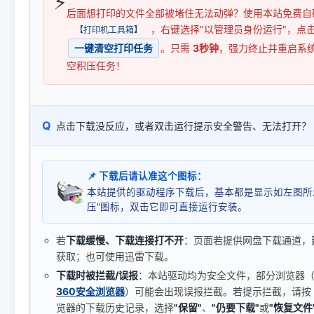
⚡
后面想打印的文件全部被堵住无法动弹？使用本站免费自
，右键选择"以管理员身份运行"，点
【打印机工具箱】
一键清空打印任务
。只需
3秒钟
，强力终止并重启系
空积压任务！
Q
点击下载没反应，或者双击运行提示安全警告、无法打开？
📌 下载后请认准这个图标：
本站提供的驱动程序下载后，基本都是显示如左图所
压"图标，双击它即可直接运行安装。
若
下载缓慢、下载连接打不开
：页面若提供网盘下载通道，
获取；也可使用迅雷下载。
下载时被拦截/误报
：本站驱动均为安全文件，部分浏览器（如 C
360安全浏览器
）可能会出现误报拦截。若提示拦截，请按
览器的下载历史记录，选择
"保留"
、
"仍要下载"
或
"恢复文件