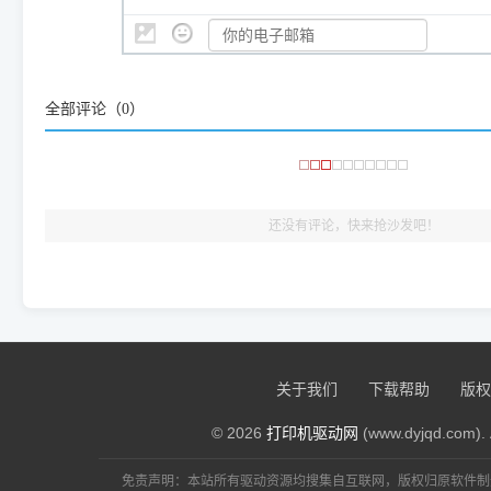
👨‍💻 站长有话说：
咱几乎每天都在远程帮网友安装各种打印机驱动。本站提供的驱
频使用的，要是驱动有错或者不能用，站长每天帮人装机时早就
大家反馈的问题也会及时验证修复，大家完全可以放心下载。
全部评论（
0
）
🎯 检验标准：只要驱动顺利装完，设备管理器内没有黄色感叹
出纸，就说明已经完美兼容，无需纠结显示名称上的细微差别
还没有评论，快来抢沙发吧！
关于我们
下载帮助
版权
© 2026
打印机驱动网
(www.dyjqd.com). 
免责声明：本站所有驱动资源均搜集自互联网，版权归原软件制