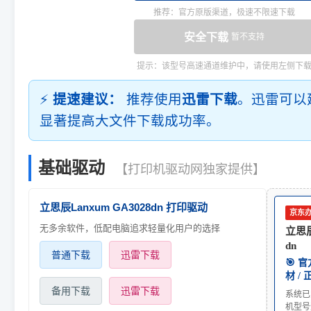
推荐：官方原版渠道，极速不限速下载
安全下载
暂不支持
提示：该型号高速通道维护中，请使用左侧下
⚡
提速建议：
推荐使用
迅雷下载
。迅雷可以
显著提高大文件下载成功率。
基础驱动
【打印机驱动网独家提供】
立思辰Lanxum GA3028dn 打印驱动
京东
无多余软件，低配电脑追求轻量化用户的选择
立思辰
dn
普通下载
迅雷下载
🎯 
材 /
备用下载
迅雷下载
系统已
机型号