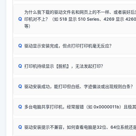
若使用的是台式机，请优先插到电脑机箱的
后置原生USB接
结论：只要窗口里出现了任意一
出现该报错说明电脑读取不到打印机硬件信息。这通常和驱动
该报错是因为老款打印机官方使用的是旧版签名，新版 Win10/W
供电不足极易导致识别失败）；
窗口去打印测试即可。
为什么我下载的驱动文件名和网页上的不一样、或者装好后
查硬件连接：
容，而非文件安全性问题。
排除线材松动后，可尝试更换一条USB数据线，或在设备管
Q
印机对不上？（如 518 显示 510 Series、4269 显示 4260
将USB数据线两端全部拔下，重新插紧；
临时解决方案：
关闭系统驱动强制签名完整步骤
安装完成后可打印Windows系统测试页确认连通，参考：
如何打
硬件改动】刷新硬件列表。
等）
台式电脑请务必插在机箱后置USB插口，切勿使用前置插口
页图文教程
（提醒：此方式仅在安装老款驱动时临时开启，日常正常使用无需
关闭打印机电源，等待约5秒后重新开机，让系统重新握手
🟢 放心：这是正常匹配的官方驱动，通常可以顺利安装与
验。）
Q
驱动显示安装完成，但点打印打印机毫无反应？
尝试更换一条带双磁环屏蔽的优质打印线，劣质或老化的线
这是打印机行业普遍采用的**官方命名规则**。因为品牌商在
因。
配置稍有不同，但内部核心芯片和打印功能基本一致**的几十
建议通过简易自检，快速划分排查范围：
系列"。
若进行上述操作后依然无效，可能为打印机主板接口故障。详
Q
打印机持续显示【脱机】，无法发起打印？
观察打印机指示灯：
🟢 绿灯常亮
通常代表机器处于正常
USB设备简易修复教程
为了提高开发和维护效率，官方只会为该系列发布**一套通用的
或
🟡 黄灯
闪烁/常亮，一般表示缺纸、卡纸或耗材未能
时，通常会采用这个系列中的**基础款型号**，或者在尾部加
简单尝试：关闭打印机电源，重启电脑，重新插拔机箱后置原
识。
Q
进行简易复印测试（限一体机）：掀开扫描仪盖板，原稿朝
驱动安装成功，能打印但白纸、字迹偏淡或出现规则白条？
进入系统打印队列，点击顶部「打印机」菜单，检查并
取消
按下带有复印标识
的按键测试。
机」
选项；
此现象通常与驱动无关，大多为耗材或硬件故障，请优先进行机
✅ 复印正常 = 打印机硬件良好。故障通常出在电脑驱动、
📌 行业常见典型例子（它们共用同一个官方驱动包）：
若打印任务堆积卡死，可尝试使用本站免费工具箱，一键修
Q
断：
多台电脑共享打印机，经常报错（如 0x0000011b）且极
上；
惠普 (HP)
完整图文修复指导：
打印机显示脱机一键修复教程
❌ 复印无反应/打印白纸 = 打印机本身存在硬件故障。重
机身自检或复印同样不正常：激光机可能碳粉耗尽、硒鼓寿
：
HP Smart Tank 511、515、516、518
等属于同系列
Windows安全补丁更新后，极易导致局域网USB共享模式下报错 `0
系售后或商家。
能墨盒干涸、喷头堵塞。
显示为
HP Smart Tank 510 Series
.
Q
频繁脱机。
驱动安装提示不兼容，如何查看电脑是32位、64位系统还是
分步排查方案：
驱动装好无法打印完整排查方案
机身单独测试一切正常，唯独电脑打印时出现异常：需重新检测 
：
HP DeskJet 2131、2132、2138
等属于同系列，官方