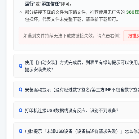
运行"
或
"添加信任"
即可。
部分链接下载的文件为压缩文件，推荐使用无广告的
360
包损坏，代表文件未完整下载，请重新下载即可。
如遇到文件持续无法下载或链接失效，请点击右侧：
报错反
使用【自动安装】方式完成后，列表里有绿勾提示可以使用
Q
提示安装失败？
无需担心，这是正常现象。
Q
安装驱动提示【没有经过数字签名/第三方INF不包含数字
由于本站驱动包集成了32位和64位驱动，自动安装程序在运
数，并只安装与系统相匹配的那一部分：
Windows较新版本系统强制校验驱动的安全数字签名。部分
Q
往往会弹出此类提示。
打印机连接USB数据线没有反应、识别不到设备？
：代表与您当
✔ 可以使用了
动已安装成功。
🛡️ 本站驱动均经过严格签名。但由于微软系统安全限制，
部
请对照本站安装器左侧的图示进行排查：
：代表与本机系
✘ 安装失败
系统（如 Win10/Win11 最新版）已彻底不再识别老旧驱动的
Q
电脑提示「未知USB设备（设备描述符请求失败）」怎么修
首先确认打印机电源已开启，USB数据线两端已完全插紧；
（被自动跳过），并不影响正
致安装失败。请尝试以下方案：