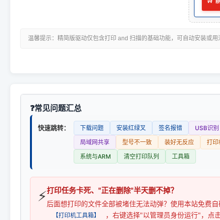
🛒
温馨提示：精简版驱动仅包含打印 and 扫描的基础功能，可自动安装或
常见问题汇总
快速跳转：
下载问题
安装红绿叉
签名报错
USB识别
局域网共享
型号不一致
装好无反应
打印
系统与ARM
清空打印队列
工具箱
打印任务卡死、"正在删除"半天删不掉？
⚡
后面想打印的文件全部被堵住无法动弹？使用本站免费自
，右键选择"以管理员身份运行"，点
【打印机工具箱】