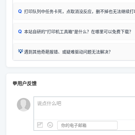
✅ 建议首先自查：打印机本身是否支持WiFi/无线或有线
试页、端口或驱动配置。
为
HP DeskJet 2130 Series
.
式最稳定）
在键盘上同时按下
+
Win
P
Q
爱普生 (Epson)
打印队列中任务卡死，点取消没反应，删不掉也无法继续打
一键打开系统属性，即可查看
如果您需要选购更换硒鼓或墨盒等，可点击右侧链接查看。微薄
检查机身背面，是否配有 RJ45 网络接口；
：
Epson L4266、L4268、L4269
等属于同系列，官方
型。
于本站服务器租用与工具箱的维护。
检查操作面板上是否有类似无线/WiFi的图标或按键；
为
Epson L4260 Series
.
当发送了错误的打印指令、想删
您也可以使用本站自研的
【打
Q
本站自研的"打印机工具箱"是什么？在哪里可以免费下载？
查看高性价比耗材 ＞
打印机具体型号后缀若带有
佳能 (Canon)
W / DN / WiFi
，通常代表具备
得等好久才有反应挺浪费时间的
在左下角"系统信息"一栏中，
：
Canon G3820、G3821、G3860
等属于同系列，官
若打印机本身带有网口/WiFi，请直接将其配置为网络打印模
到当前的操作系统版本以及系
💡 推荐使用工具箱一键清理：
这是本站自研开发的**绿色、免安装、无广告维护小工具**，
为
Canon G3020 Series
.
USB局域网共享方案。
💡
下载并打开本站自研的
【打印
疑难操作：
遇到其他奇葩报错、或疑难驱动问题无法解决？
详细图文指南：
如何查看自己电
三星 (Samsung)
进入左侧
「安装维护」
菜单；
共享报错完整修复教程：
0x0000011b报错手工解决办法
一键重启打印服务，清除各种顽固卡死、无法删除的打印队
您可以将您遇到的问题反馈给我们。请务必附带：
打印机完整型
：
Samsung SCX-3401、3405
等属于同系列，官方驱
在系统工具模块下，点击
【清
智能扫描并查看打印机当前的真实硬件端口；
⚠️ ARM架构笔记本提醒：若您的电脑是搭载骁龙处理器的超薄本、Su
遇到故障时的具体报错弹窗截图
。
Samsung SCX-3400 Series
.
（备选方案）通过"网络打印共享器"硬件可直接将传统USB打印
件将自动安全停止后台服务、
Windows ARM 系统设备，普通的 X86/X64 驱动将无法
新手免输命令行，一键呼出各种系统底层打印设置。
印机，多电脑连接不求人、不受补丁影响。
新启动打印引擎，一键彻底解
门的 ARM 专用驱动。普通电脑用户请忽略本条。
💬用户反馈
💡 这种情况特别多，这里不一一列举。
📬 统一反馈邮箱：
dyjqd@qq.com
官方免费下载入口：
https://www.dyjqd.com/api/down.htm
查看打印共享服务器 ＞
打印机工具箱下载地址：
（工具箱全面支持 Win7/8/10/11，终身免费，没有任何隐藏收费
https://www.dyjqd.com/ap
我们会有专人定期查收并整理高频疑难解答，感谢您的支持与厚爱
💡 通俗类比：
这就好比 iPhone 15、iPhone 15 Pro 外
说点什么吧
系统时，下载的都是同一个统称为"iOS 17"的安装包。这里的 510 Se
是它们共享的"系统"。
👨‍💻 站长有话说：
咱几乎每天都在远程帮网友安装各种打印机驱动。本站提供的驱