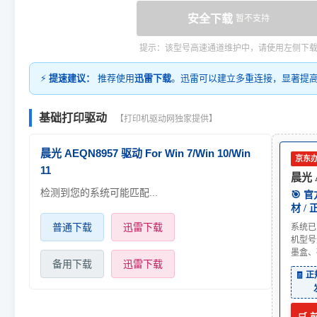
安全下载
暂不支持
提示：该型号高速通道维护中，请使用左侧下
⚡
提速建议：
推荐使用
迅雷下载
。迅雷可以建立多重连接，显著提
基础打印驱动
【打印机驱动网独家提供】
晨光 AEQN8957 驱动 For Win 7/Win 10/Win
京东
11
晨光 
检测到您的系统可能匹配...
🎯 
材 /
普通下载
迅雷下载
系统已
机型号
墨盒、
备用下载
迅雷下载
🧾 