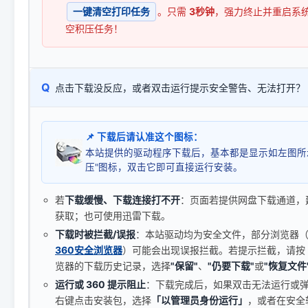
一键清空打印任务
。只需
3秒钟
，强力终止并重启系
空积压任务！
Q
点击下载没反应，或者双击运行提示安全警告、无法打开？
📌 下载后请认准这个图标：
本站提供的驱动程序下载后，基本都是显示如左图所
压"图标，双击它即可直接运行安装。
若
下载缓慢、下载连接打不开
：页面若提供网盘下载通道，
获取；也可使用迅雷下载。
下载时被拦截/误报
：本站驱动均为安全文件，部分浏览器（如 C
360安全浏览器
）可能会出现误报拦截。若提示拦截，请按
览器的下载历史记录，选择
"保留"
、
"仍要下载"
或
"恢复文件
运行或 360 提示阻止
：下载完成后，如果双击无法运行或
右键点击安装包，选择
「以管理员身份运行」
，或者在安全