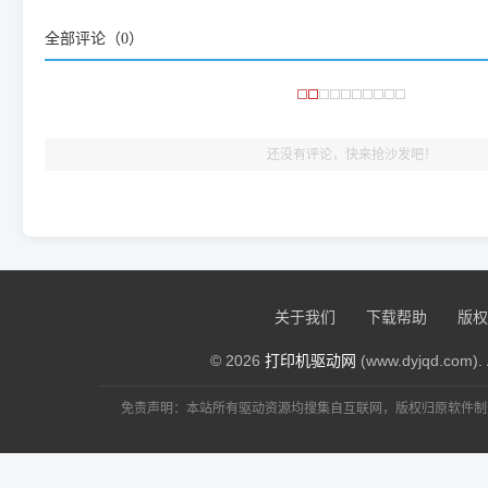
频使用的，要是驱动有错或者不能用，站长每天帮人装机时早就
全部评论（
0
）
大家反馈的问题也会及时验证修复，大家完全可以放心下载。
🎯 检验标准：只要驱动顺利装完，设备管理器内没有黄色感叹
出纸，就说明已经完美兼容，无需纠结显示名称上的细微差别
还没有评论，快来抢沙发吧！
关于我们
下载帮助
版权
© 2026
打印机驱动网
(www.dyjqd.com). 
免责声明：本站所有驱动资源均搜集自互联网，版权归原软件制