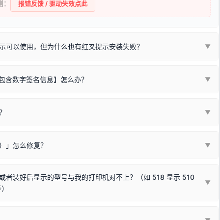
侧：
报错反馈 / 驱动失效点此
示可以使用，但为什么也有红叉提示安装失败？
▼
不包含数字签名信息】怎么办？
▼
装程序在运行时会检测您的系统位数，并只安装与系统相匹配的那一部
字签名。部分老旧打印机的原厂驱动，往往会弹出此类提示。
？
代表与您当前电脑系统相兼容的驱动已安装成功。
▼
安全限制，
部分新版 Windows 系统（如 Win10/Win11 最新版）已
表与本机系统位数不兼容的驱动（被自动跳过），并不影响正常打印。
装失败。请尝试以下方案：
现了任意一个绿色对勾，直接关闭窗口去打印测试即可。
Win10/Win11 系统不再默认兼容，而非文件安全性问题。
败）」怎么修复？
▼
已完全插紧；
原生USB接口
（前置面板或拓展坞供电不足极易导致识别失败）；
参考：
如何打印Windows系统测试页图文教程
通常和驱动无关，请按以下步骤排查硬件连接：
常使用无需长期关闭系统安全校验。）
，或在设备管理器中点击【扫描检测硬件改动】刷新硬件列表。
装好后显示的型号与我的打印机对不上？（如 518 显示 510
▼
等）
使用前置插口或外接拓展坞；
统重新握手识别；
顺利安装与使用。