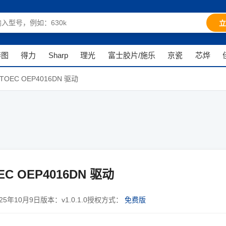
立
奔图
得力
Sharp
理光
富士胶片/施乐
京瓷
芯烨
OEC OEP4016DN 驱动
C OEP4016DN 驱动
025年10月9日
版本：
v1.0.1.0
授权方式：
免费版