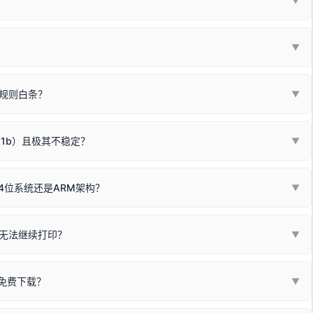
▼
或老化的线材是此问题的高发诱因。
因为品牌商在生产时，会将**外观和配置稍有不同，但内部核心芯片和打
列"。
口故障。详细图文请参考：
未知USB设备简易修复教程
*一套通用的驱动程序**。命名时，通常会采用这个系列中的**基础款
▼
器处于正常待机状态；
🔴 红灯
或
🟡 黄灯
闪烁/常亮，一般表示
拔机箱后置原生USB接口；
板，原稿朝下放置在玻璃面板上，按下带有复印标识
的按键测
规则白条？
▼
检查并
取消勾选「脱机使用打印机」
选项；
动包）：
箱，一键修复或清空打印队列。
电脑驱动、USB连接线或系统服务上；
请优先进行机身自检/复印进行判断：
属于同系列，官方驱动名称通常显示为
HP Smart Tank 510 Series
.
硬件故障。重装驱动无法解决，建议联系售后或商家。
11b）且极其不稳定？
▼
尽、硒鼓寿命终结；喷墨打印机可能墨盒干涸、喷头堵塞。
同系列，官方驱动名称通常显示为
HP DeskJet 2130 Series
.
需重新检测 Windows 系统测试页、端口或驱动配置。
式下报错 `0x0000011b` 或频繁脱机。
4位系统还是ARM架构？
▼
系列，官方驱动名称通常显示为
Epson L4260 Series
.
/无线或有线网络打印？（此连接模式最稳定）
查看。微薄佣金收益将全部用
查看高性价比耗材 ＞
+
快捷键可一键打开系统属性，即可查看当前
Win
Pause/Break
同系列，官方驱动名称通常显示为
Canon G3020 Series
.
按键；
无法继续打印？
▼
型。
常代表具备网络连接能力。
自研的
【打印机工具箱】
，打开后在左下角"系统信息"一栏中，即可直
列，官方驱动名称通常显示为
Samsung SCX-3400 Series
.
指令、想删除打印任务后打别的，得等好久才有反应挺浪费时间的。
网络打印模式。如果没有，再采用USB局域网共享方案。
当前的操作系统版本以及系统架构。
免费下载？
▼
键清理：
解决办法
种情况特别多，这里不一一列举。
查看自己电脑系统位数教程
研的
【打印机工具箱】
；
小工具**，旨在简化打印机的各种疑难操作：