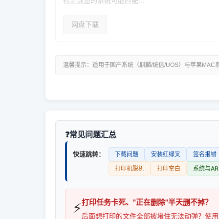
检测到您的系统可能匹配...
网盘下载
温馨提示：适用于国产系统（麒麟/统信/UOS）与苹果MAC
常见问题汇总
快速跳转：
下载问题
安装红绿叉
签名报错
打印机脱机
打印空白
系统与AR
打印任务卡死、"正在删除"半天删不掉？
⚡
后面想打印的文件全部被堵住无法动弹？使