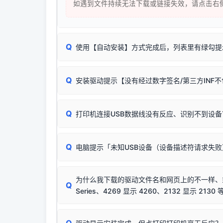
如遇到文件持续无法下载或链接失效，请点击右
Q
使用【自动安装】方式完成后，列表里有绿勾提
无需担心，这是正常现象。
Q
安装驱动提示【没有经过数字签名/第三方INF
由于本站驱动包集成了32位和64位驱动，自动安
分：
Windows较新版本系统强制校验驱动的安全数
Q
打印机连接USB数据线没有反应、识别不到设备
：
✔ 可以使用了
🛡️ 本站驱动均经过严格签名。但由于微软系统
：代
✘ 安装失败
彻底不再识别老旧驱动的 SHA-1 签名
，导致安
请对照本站安装器左侧的图示进行排查：
结论：只要窗口里出
该报错是因为老款打印机官方使用的是旧版签名，新版 
Q
电脑提示「未知USB设备（设备描述符请求失
首先确认打印机电源已开启，USB数据线两端
临时解决方案：
关闭系统驱动强制签名完整步骤
若使用的是台式机，请优先插到电脑机箱的
后置
安装完成后可打印Windows系统测试页确认连通，
出现该报错说明电脑读取不到打印机硬件信息。这
（提醒：此方式仅在安装老款驱动时临时开启，日常正
排除线材松动后，可尝试更换一条USB数据线
为什么我下载的驱动文件名和网页上的不一样、或者
将USB数据线两端全部拔下，重新插紧；
Q
Series、4269 显示 4260、2132 显示 2130 
台式电脑请务必插在机箱后置USB插口，切勿
关闭打印机电源，等待约5秒后重新开机，让系
🟢 放心：这是正常匹配的官方驱动，通常可以