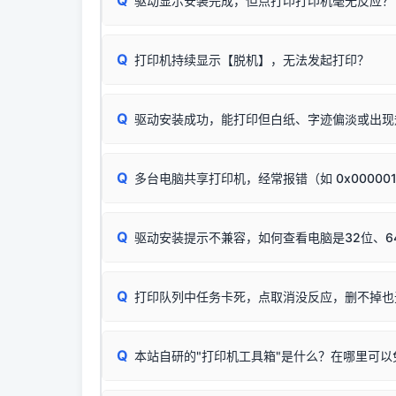
Q
驱动显示安装完成，但点打印打印机毫无反应？
尝试更换一条带双磁环屏蔽的优质打印线，劣质
这是打印机行业普遍采用的**官方命名规则**。
印功能基本一致**的几十款机型，划归为"同一个系
若进行上述操作后依然无效，可能为打印机主板接
建议通过简易自检，快速划分排查范围：
为了提高开发和维护效率，官方只会为该系列发布*
Q
打印机持续显示【脱机】，无法发起打印？
观察打印机指示灯：
🟢 绿灯常亮
通常代表机
型号**，或者在尾部加上
"Series（系列）"
标识。
缺纸、卡纸或耗材未能被识别。
简单尝试：关闭打印机电源，重启电脑，重新插
进行简易复印测试（限一体机）：掀开扫描仪盖
Q
驱动安装成功，能打印但白纸、字迹偏淡或出现
进入系统打印队列，点击顶部「打印机」菜单，
📌 行业常见典型例子（它们共用同一个官方驱
试。
若打印任务堆积卡死，可尝试使用本站免费工具
惠普 (HP)
✅ 复印正常 = 打印机硬件良好。故障通常出在
此现象通常与驱动无关，大多为耗材或硬件故障，
完整图文修复指导：
打印机显示脱机一键修复教程
：
HP Smart Tank 511、515、516、518
等
❌ 复印无反应/打印白纸 = 打印机本身存在
Q
多台电脑共享打印机，经常报错（如 0x00000
机身自检或复印同样不正常：激光机可能碳粉耗
：
HP DeskJet 2131、2132、2138
等属于
分步排查方案：
驱动装好无法打印完整排查方案
机身单独测试一切正常，唯独电脑打印时出现异常：
Windows安全补丁更新后，极易导致局域网USB共享模
爱普生 (Epson)
Q
驱动安装提示不兼容，如何查看电脑是32位、6
：
Epson L4266、L4268、L4269
等属于同
✅ 建议首先自查：打印机本身是否支持WiFi
如果您需要选购更换硒鼓或墨盒等，可点击右侧链接
佳能 (Canon)
于本站服务器租用与工具箱的维护。
检查机身背面，是否配有 RJ45 网络接口；
在键盘上同时按下
：
Canon G3820、G3821、G3860
等属于
Q
检查操作面板上是否有类似无线/WiFi的图标或
打印队列中任务卡死，点取消没反应，删不掉也
系统位数与架构类
三星 (Samsung)
打印机具体型号后缀若带有
W / DN / WiFi
，通
您也可以使用本站
：
Samsung SCX-3401、3405
等属于同系
当发送了错误的打印
若打印机本身带有网口/WiFi，请直接将其配置为
观、快速地查看到
Q
本站自研的"打印机工具箱"是什么？在哪里可以
💡 推荐使用工具箱一
共享报错完整修复教程：
0x0000011b报错手工
详细图文指南：
💡 这
如何
下载并打开本站自
这是本站自研开发的**绿色、免安装、无广告维护