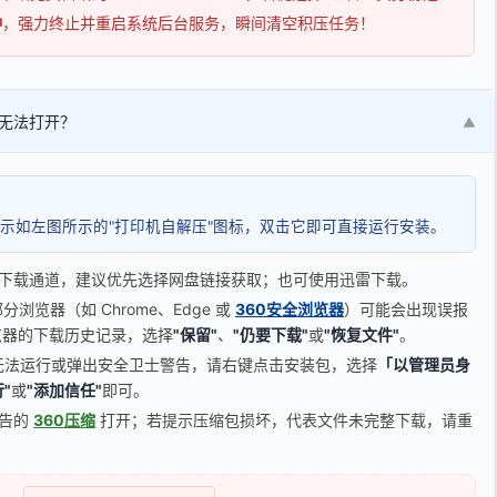
钟
，强力终止并重启系统后台服务，瞬间清空积压任务！
无法打开？
▼
示如左图所示的"打印机自解压"图标，双击它即可直接运行安装。
下载通道，建议优先选择网盘链接获取；也可使用迅雷下载。
览器（如 Chrome、Edge 或
360安全浏览器
）可能会出现误报
器的下载历史记录，选择
"保留"
、
"仍要下载"
或
"恢复文件"
。
无法运行或弹出安全卫士警告，请右键点击安装包，选择
「以管理员身
"
或
"添加信任"
即可。
广告的
360压缩
打开；若提示压缩包损坏，代表文件未完整下载，请重