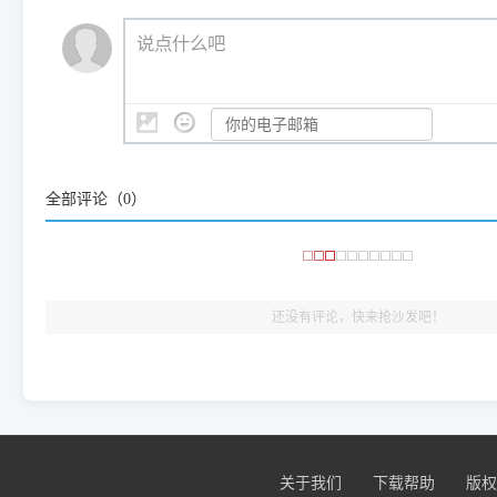
（工具箱全面支持 Win7/8/10/11，终身免费，没有任何隐藏收费
https://www.dyjqd.com/ap
我们会有专人定期查收并整理高频疑难解答，感谢您的支持与厚爱
💡 通俗类比：
这就好比 iPhone 15、iPhone 15 Pro 外
说点什么吧
系统时，下载的都是同一个统称为"iOS 17"的安装包。这里的 510 Se
是它们共享的"系统"。
👨‍💻 站长有话说：
咱几乎每天都在远程帮网友安装各种打印机驱动。本站提供的驱
频使用的，要是驱动有错或者不能用，站长每天帮人装机时早就
大家反馈的问题也会及时验证修复，大家完全可以放心下载。
全部评论（
0
）
🎯 检验标准：只要驱动顺利装完，设备管理器内没有黄色感叹
出纸，就说明已经完美兼容，无需纠结显示名称上的细微差别
还没有评论，快来抢沙发吧！
关于我们
下载帮助
版权