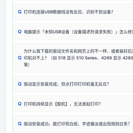
数，并只安装与系统相匹配的那一部分：
Windows较新版本系统强制校验驱动的安全数字签名。部分
Q
往往会弹出此类提示。
打印机连接USB数据线没有反应、识别不到设备？
：代表与您当
✔ 可以使用了
动已安装成功。
🛡️ 本站驱动均经过严格签名。但由于微软系统安全限制，
部
请对照本站安装器左侧的图示进行排查：
：代表与本机系
✘ 安装失败
系统（如 Win10/Win11 最新版）已彻底不再识别老旧驱动的
Q
电脑提示「未知USB设备（设备描述符请求失败）」怎么修
首先确认打印机电源已开启，USB数据线两端已完全插紧；
（被自动跳过），并不影响正
致安装失败。请尝试以下方案：
若使用的是台式机，请优先插到电脑机箱的
后置原生USB接
结论：只要窗口里出现了任意一
出现该报错说明电脑读取不到打印机硬件信息。这通常和驱动
该报错是因为老款打印机官方使用的是旧版签名，新版 Win10/W
供电不足极易导致识别失败）；
窗口去打印测试即可。
为什么我下载的驱动文件名和网页上的不一样、或者装好后
查硬件连接：
容，而非文件安全性问题。
排除线材松动后，可尝试更换一条USB数据线，或在设备管
Q
印机对不上？（如 518 显示 510 Series、4269 显示 4260
将USB数据线两端全部拔下，重新插紧；
临时解决方案：
关闭系统驱动强制签名完整步骤
安装完成后可打印Windows系统测试页确认连通，参考：
如何打
硬件改动】刷新硬件列表。
等）
台式电脑请务必插在机箱后置USB插口，切勿使用前置插口
页图文教程
（提醒：此方式仅在安装老款驱动时临时开启，日常正常使用无需
关闭打印机电源，等待约5秒后重新开机，让系统重新握手
🟢 放心：这是正常匹配的官方驱动，通常可以顺利安装与
验。）
Q
驱动显示安装完成，但点打印打印机毫无反应？
尝试更换一条带双磁环屏蔽的优质打印线，劣质或老化的线
这是打印机行业普遍采用的**官方命名规则**。因为品牌商在
因。
配置稍有不同，但内部核心芯片和打印功能基本一致**的几十
建议通过简易自检，快速划分排查范围：
系列"。
若进行上述操作后依然无效，可能为打印机主板接口故障。详
Q
打印机持续显示【脱机】，无法发起打印？
观察打印机指示灯：
🟢 绿灯常亮
通常代表机器处于正常
USB设备简易修复教程
为了提高开发和维护效率，官方只会为该系列发布**一套通用的
或
🟡 黄灯
闪烁/常亮，一般表示缺纸、卡纸或耗材未能
时，通常会采用这个系列中的**基础款型号**，或者在尾部加
简单尝试：关闭打印机电源，重启电脑，重新插拔机箱后置原
识。
Q
进行简易复印测试（限一体机）：掀开扫描仪盖板，原稿朝
驱动安装成功，能打印但白纸、字迹偏淡或出现规则白条？
进入系统打印队列，点击顶部「打印机」菜单，检查并
取消
按下带有复印标识
的按键测试。
机」
选项；