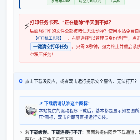
系统与ARM
清空打印队列
工具箱
打印任务卡死、"正在删除"半天删不掉？
⚡
后面想打印的文件全部被堵住无法动弹？使用本站免费自
，右键选择"以管理员身份运行"，点
【打印机工具箱】
一键清空打印任务
。只需
3秒钟
，强力终止并重启系
空积压任务！
Q
点击下载没反应，或者双击运行提示安全警告、无法打开？
📌 下载后请认准这个图标：
本站提供的驱动程序下载后，基本都是显示如左图所
压"图标，双击它即可直接运行安装。
若
下载缓慢、下载连接打不开
：页面若提供网盘下载通道，
获取；也可使用迅雷下载。