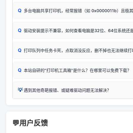
此现象通常与驱动无关，大多为耗材或硬件故障，请优先进行机
✅ 复印正常 = 打印机硬件良好。故障通常出在电脑驱动、
📌 行业常见典型例子（它们共用同一个官方驱动包）：
若打印任务堆积卡死，可尝试使用本站免费工具箱，一键修
Q
断：
多台电脑共享打印机，经常报错（如 0x0000011b）且极
上；
惠普 (HP)
完整图文修复指导：
打印机显示脱机一键修复教程
❌ 复印无反应/打印白纸 = 打印机本身存在硬件故障。重
机身自检或复印同样不正常：激光机可能碳粉耗尽、硒鼓寿
：
HP Smart Tank 511、515、516、518
等属于同系列
Windows安全补丁更新后，极易导致局域网USB共享模式下报错 `0
系售后或商家。
能墨盒干涸、喷头堵塞。
显示为
HP Smart Tank 510 Series
.
Q
频繁脱机。
驱动安装提示不兼容，如何查看电脑是32位、64位系统还是
分步排查方案：
驱动装好无法打印完整排查方案
机身单独测试一切正常，唯独电脑打印时出现异常：需重新检测 
：
HP DeskJet 2131、2132、2138
等属于同系列，官方
✅ 建议首先自查：打印机本身是否支持WiFi/无线或有线
试页、端口或驱动配置。
为
HP DeskJet 2130 Series
.
式最稳定）
在键盘上同时按下
+
Win
P
Q
爱普生 (Epson)
打印队列中任务卡死，点取消没反应，删不掉也无法继续打
一键打开系统属性，即可查看
如果您需要选购更换硒鼓或墨盒等，可点击右侧链接查看。微薄
检查机身背面，是否配有 RJ45 网络接口；
：
Epson L4266、L4268、L4269
等属于同系列，官方
型。
于本站服务器租用与工具箱的维护。
检查操作面板上是否有类似无线/WiFi的图标或按键；
为
Epson L4260 Series
.
当发送了错误的打印指令、想删
您也可以使用本站自研的
【打
Q
本站自研的"打印机工具箱"是什么？在哪里可以免费下载？
查看高性价比耗材 ＞
打印机具体型号后缀若带有
佳能 (Canon)
W / DN / WiFi
，通常代表具备
得等好久才有反应挺浪费时间的
在左下角"系统信息"一栏中，
：
Canon G3820、G3821、G3860
等属于同系列，官
若打印机本身带有网口/WiFi，请直接将其配置为网络打印模
到当前的操作系统版本以及系
💡 推荐使用工具箱一键清理：
这是本站自研开发的**绿色、免安装、无广告维护小工具**，
为
Canon G3020 Series
.
USB局域网共享方案。
💡
下载并打开本站自研的
【打印
疑难操作：
遇到其他奇葩报错、或疑难驱动问题无法解决？
详细图文指南：
如何查看自己电
三星 (Samsung)
进入左侧
「安装维护」
菜单；
共享报错完整修复教程：
0x0000011b报错手工解决办法
一键重启打印服务，清除各种顽固卡死、无法删除的打印队
您可以将您遇到的问题反馈给我们。请务必附带：
打印机完整型
：
Samsung SCX-3401、3405
等属于同系列，官方驱
在系统工具模块下，点击
【清
智能扫描并查看打印机当前的真实硬件端口；
⚠️ ARM架构笔记本提醒：若您的电脑是搭载骁龙处理器的超薄本、Su
遇到故障时的具体报错弹窗截图
。
Samsung SCX-3400 Series
.
（备选方案）通过"网络打印共享器"硬件可直接将传统USB打印
件将自动安全停止后台服务、
Windows ARM 系统设备，普通的 X86/X64 驱动将无法
新手免输命令行，一键呼出各种系统底层打印设置。
印机，多电脑连接不求人、不受补丁影响。
新启动打印引擎，一键彻底解
门的 ARM 专用驱动。普通电脑用户请忽略本条。
💬用户反馈
💡 这种情况特别多，这里不一一列举。
📬 统一反馈邮箱：
dyjqd@qq.com
官方免费下载入口：
https://www.dyjqd.com/api/down.htm
查看打印共享服务器 ＞
打印机工具箱下载地址：