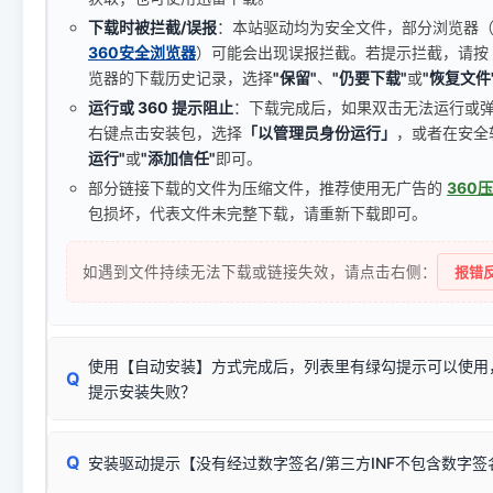
下载时被拦截/误报
：本站驱动均为安全文件，部分浏览器（如 C
360安全浏览器
）可能会出现误报拦截。若提示拦截，请按
览器的下载历史记录，选择
"保留"
、
"仍要下载"
或
"恢复文件
运行或 360 提示阻止
：下载完成后，如果双击无法运行或
右键点击安装包，选择
「以管理员身份运行」
，或者在安全
运行"
或
"添加信任"
即可。
部分链接下载的文件为压缩文件，推荐使用无广告的
360
包损坏，代表文件未完整下载，请重新下载即可。
如遇到文件持续无法下载或链接失效，请点击右侧：
报错反
使用【自动安装】方式完成后，列表里有绿勾提示可以使用
Q
提示安装失败？
无需担心，这是正常现象。
Q
安装驱动提示【没有经过数字签名/第三方INF不包含数字
由于本站驱动包集成了32位和64位驱动，自动安装程序在运