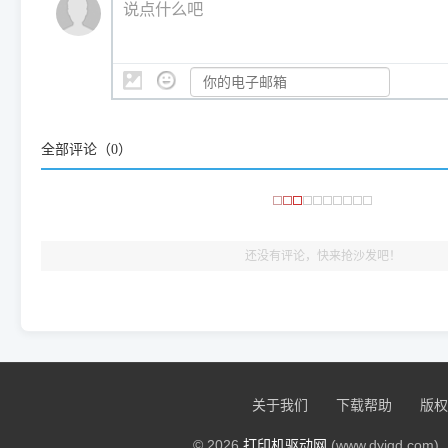
说点什么吧
系统时，下载的都是同一个统称为"iOS 17"的安装包。这里的 510 Se
是它们共享的"系统"。
👨‍💻 站长有话说：
咱几乎每天都在远程帮网友安装各种打印机驱动。本站提供的驱
频使用的，要是驱动有错或者不能用，站长每天帮人装机时早就
大家反馈的问题也会及时验证修复，大家完全可以放心下载。
全部评论（
0
）
🎯 检验标准：只要驱动顺利装完，设备管理器内没有黄色感叹
出纸，就说明已经完美兼容，无需纠结显示名称上的细微差别
还没有评论，快来抢沙发吧！
关于我们
下载帮助
版权
© 2026
打印机驱动网
(www.dyjqd.com). 