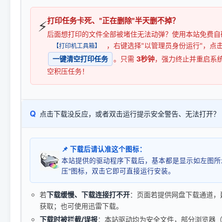
打印任务卡死、"正在删除"半天删不掉？
⚡
后面想打印的文件全部被堵住无法动弹？使用本站免费自
，右键选择"以管理员身份运行"，点
【打印机工具箱】
一键清空打印任务
。只需
3秒钟
，强力终止并重启系
空积压任务！
Q
点击下载没反应，或者双击运行提示安全警告、无法打开？
📌 下载后请认准这个图标：
本站提供的驱动程序下载后，基本都是显示如左图所
压"图标，双击它即可直接运行安装。
若
下载缓慢、下载连接打不开
：页面若提供网盘下载通道，
获取；也可使用迅雷下载。
下载时被拦截/误报
：本站驱动均为安全文件，部分浏览器（如 C