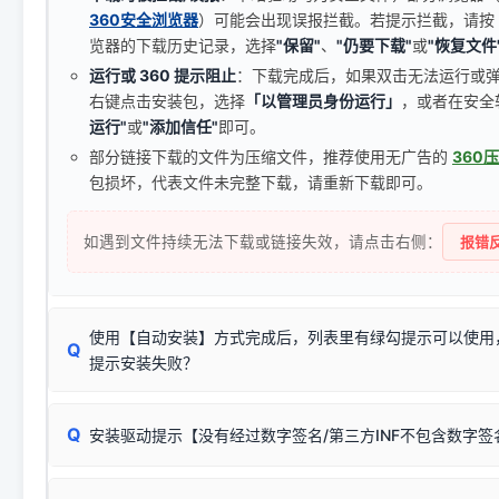
360安全浏览器
）可能会出现误报拦截。若提示拦截，请按
览器的下载历史记录，选择
"保留"
、
"仍要下载"
或
"恢复文件
运行或 360 提示阻止
：下载完成后，如果双击无法运行或
右键点击安装包，选择
「以管理员身份运行」
，或者在安全
运行"
或
"添加信任"
即可。
部分链接下载的文件为压缩文件，推荐使用无广告的
360
包损坏，代表文件未完整下载，请重新下载即可。
如遇到文件持续无法下载或链接失效，请点击右侧：
报错反
使用【自动安装】方式完成后，列表里有绿勾提示可以使用
Q
提示安装失败？
无需担心，这是正常现象。
Q
安装驱动提示【没有经过数字签名/第三方INF不包含数字
由于本站驱动包集成了32位和64位驱动，自动安装程序在运
数，并只安装与系统相匹配的那一部分：
Windows较新版本系统强制校验驱动的安全数字签名。部分