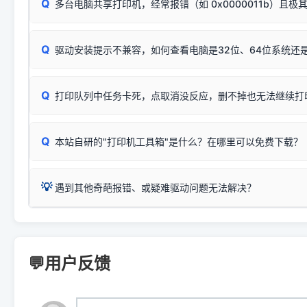
Q
断：
多台电脑共享打印机，经常报错（如 0x0000011b）且极
上；
惠普 (HP)
完整图文修复指导：
打印机显示脱机一键修复教程
❌ 复印无反应/打印白纸 = 打印机本身存在硬件故障。重
机身自检或复印同样不正常：激光机可能碳粉耗尽、硒鼓寿
：
HP Smart Tank 511、515、516、518
等属于同系列
Windows安全补丁更新后，极易导致局域网USB共享模式下报错 `0
系售后或商家。
能墨盒干涸、喷头堵塞。
显示为
HP Smart Tank 510 Series
.
Q
频繁脱机。
驱动安装提示不兼容，如何查看电脑是32位、64位系统还是
分步排查方案：
驱动装好无法打印完整排查方案
机身单独测试一切正常，唯独电脑打印时出现异常：需重新检测 
：
HP DeskJet 2131、2132、2138
等属于同系列，官方
✅ 建议首先自查：打印机本身是否支持WiFi/无线或有线
试页、端口或驱动配置。
为
HP DeskJet 2130 Series
.
式最稳定）
在键盘上同时按下
+
Win
P
Q
爱普生 (Epson)
打印队列中任务卡死，点取消没反应，删不掉也无法继续打
一键打开系统属性，即可查看
如果您需要选购更换硒鼓或墨盒等，可点击右侧链接查看。微薄
检查机身背面，是否配有 RJ45 网络接口；
：
Epson L4266、L4268、L4269
等属于同系列，官方
型。
于本站服务器租用与工具箱的维护。
检查操作面板上是否有类似无线/WiFi的图标或按键；
为
Epson L4260 Series
.
当发送了错误的打印指令、想删
您也可以使用本站自研的
【打
Q
本站自研的"打印机工具箱"是什么？在哪里可以免费下载？
查看高性价比耗材 ＞
打印机具体型号后缀若带有
佳能 (Canon)
W / DN / WiFi
，通常代表具备
得等好久才有反应挺浪费时间的
在左下角"系统信息"一栏中，
：
Canon G3820、G3821、G3860
等属于同系列，官
若打印机本身带有网口/WiFi，请直接将其配置为网络打印模
到当前的操作系统版本以及系
💡 推荐使用工具箱一键清理：
这是本站自研开发的**绿色、免安装、无广告维护小工具**，
为
Canon G3020 Series
.
USB局域网共享方案。
💡
下载并打开本站自研的
【打印
疑难操作：
遇到其他奇葩报错、或疑难驱动问题无法解决？
详细图文指南：
如何查看自己电
三星 (Samsung)
进入左侧
「安装维护」
菜单；
共享报错完整修复教程：
0x0000011b报错手工解决办法
一键重启打印服务，清除各种顽固卡死、无法删除的打印队
您可以将您遇到的问题反馈给我们。请务必附带：
打印机完整型
：
Samsung SCX-3401、3405
等属于同系列，官方驱
在系统工具模块下，点击
【清
智能扫描并查看打印机当前的真实硬件端口；
⚠️ ARM架构笔记本提醒：若您的电脑是搭载骁龙处理器的超薄本、Su
遇到故障时的具体报错弹窗截图
。
Samsung SCX-3400 Series
.
（备选方案）通过"网络打印共享器"硬件可直接将传统USB打印
件将自动安全停止后台服务、
Windows ARM 系统设备，普通的 X86/X64 驱动将无法
新手免输命令行，一键呼出各种系统底层打印设置。
印机，多电脑连接不求人、不受补丁影响。
新启动打印引擎，一键彻底解
门的 ARM 专用驱动。普通电脑用户请忽略本条。
💬用户反馈
💡 这种情况特别多，这里不一一列举。
📬 统一反馈邮箱：
dyjqd@qq.com
官方免费下载入口：
https://www.dyjqd.com/api/down.htm
查看打印共享服务器 ＞
打印机工具箱下载地址：
（工具箱全面支持 Win7/8/10/11，终身免费，没有任何隐藏收费
https://www.dyjqd.com/ap
我们会有专人定期查收并整理高频疑难解答，感谢您的支持与厚爱
💡 通俗类比：
这就好比 iPhone 15、iPhone 15 Pro 外