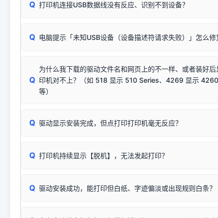
Q
往往会弹出此类提示。
打印机连接USB数据线没有反应、识别不到设备？
：代表与您当
✔ 可以使用了
动已安装成功。
🛡️ 本站驱动均经过严格签名。但由于微软系统安全限制，
部
请对照本站安装器左侧的图示进行排查：
：代表与本机系
✘ 安装失败
系统（如 Win10/Win11 最新版）已彻底不再识别老旧驱动的
Q
电脑提示「未知USB设备（设备描述符请求失败）」怎么修
首先确认打印机电源已开启，USB数据线两端已完全插紧；
（被自动跳过），并不影响正
致安装失败。请尝试以下方案：
若使用的是台式机，请优先插到电脑机箱的
后置原生USB接
结论：只要窗口里出现了任意一
出现该报错说明电脑读取不到打印机硬件信息。这通常和驱动
该报错是因为老款打印机官方使用的是旧版签名，新版 Win10/W
供电不足极易导致识别失败）；
窗口去打印测试即可。
为什么我下载的驱动文件名和网页上的不一样、或者装好后
查硬件连接：
容，而非文件安全性问题。
排除线材松动后，可尝试更换一条USB数据线，或在设备管
Q
印机对不上？（如 518 显示 510 Series、4269 显示 4260
将USB数据线两端全部拔下，重新插紧；
临时解决方案：
关闭系统驱动强制签名完整步骤
安装完成后可打印Windows系统测试页确认连通，参考：
如何打
硬件改动】刷新硬件列表。
等）
台式电脑请务必插在机箱后置USB插口，切勿使用前置插口
页图文教程
（提醒：此方式仅在安装老款驱动时临时开启，日常正常使用无需
关闭打印机电源，等待约5秒后重新开机，让系统重新握手
🟢 放心：这是正常匹配的官方驱动，通常可以顺利安装与
验。）
Q
驱动显示安装完成，但点打印打印机毫无反应？
尝试更换一条带双磁环屏蔽的优质打印线，劣质或老化的线
这是打印机行业普遍采用的**官方命名规则**。因为品牌商在
因。
配置稍有不同，但内部核心芯片和打印功能基本一致**的几十
建议通过简易自检，快速划分排查范围：
系列"。
若进行上述操作后依然无效，可能为打印机主板接口故障。详
Q
打印机持续显示【脱机】，无法发起打印？
观察打印机指示灯：
🟢 绿灯常亮
通常代表机器处于正常
USB设备简易修复教程
为了提高开发和维护效率，官方只会为该系列发布**一套通用的
或
🟡 黄灯
闪烁/常亮，一般表示缺纸、卡纸或耗材未能
时，通常会采用这个系列中的**基础款型号**，或者在尾部加
简单尝试：关闭打印机电源，重启电脑，重新插拔机箱后置原
识。
Q
进行简易复印测试（限一体机）：掀开扫描仪盖板，原稿朝
驱动安装成功，能打印但白纸、字迹偏淡或出现规则白条？
进入系统打印队列，点击顶部「打印机」菜单，检查并
取消
按下带有复印标识
的按键测试。
机」
选项；
此现象通常与驱动无关，大多为耗材或硬件故障，请优先进行机
✅ 复印正常 = 打印机硬件良好。故障通常出在电脑驱动、
📌 行业常见典型例子（它们共用同一个官方驱动包）：
若打印任务堆积卡死，可尝试使用本站免费工具箱，一键修