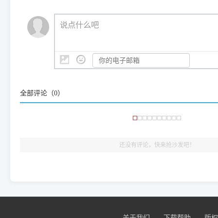
（工具箱全面支持 Win7/8/10/11，终身免费，没有任何隐藏收费
https://www.dyjqd.com/ap
我们会有专人定期查收并整理高频疑难解答，感谢您的支持与厚爱
💡 通俗类比：
这就好比 iPhone 15、iPhone 15 Pro 外
说点什么吧
系统时，下载的都是同一个统称为"iOS 17"的安装包。这里的 510 Se
是它们共享的"系统"。
👨‍💻 站长有话说：
咱几乎每天都在远程帮网友安装各种打印机驱动。本站提供的驱
频使用的，要是驱动有错或者不能用，站长每天帮人装机时早就
大家反馈的问题也会及时验证修复，大家完全可以放心下载。
全部评论（
0
）
🎯 检验标准：只要驱动顺利装完，设备管理器内没有黄色感叹
出纸，就说明已经完美兼容，无需纠结显示名称上的细微差别
还没有评论，快来抢沙发吧！
关于我们
下载帮助
版权