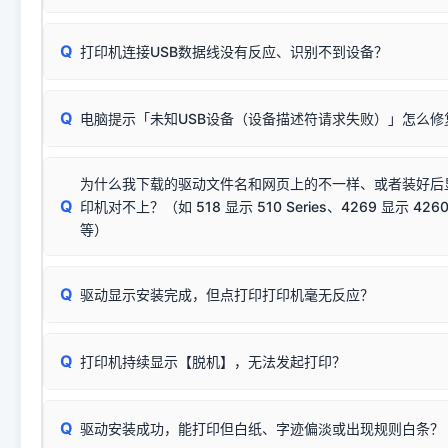
数，并只安装与系统相匹配的那一部分：
Windows较新版本系统强制校验驱动的安全数字签名。部分
Q
往往会弹出此类提示。
打印机连接USB数据线没有反应、识别不到设备？
：代表与您当
✔ 可以使用了
动已安装成功。
🛡️ 本站驱动均经过严格签名。但由于微软系统安全限制，
部
请对照本站安装器左侧的图示进行排查：
：代表与本机系
✘ 安装失败
系统（如 Win10/Win11 最新版）已彻底不再识别老旧驱动的
Q
电脑提示「未知USB设备（设备描述符请求失败）」怎么修
首先确认打印机电源已开启，USB数据线两端已完全插紧；
（被自动跳过），并不影响正
致安装失败。请尝试以下方案：
若使用的是台式机，请优先插到电脑机箱的
后置原生USB接
结论：只要窗口里出现了任意一
出现该报错说明电脑读取不到打印机硬件信息。这通常和驱动
该报错是因为老款打印机官方使用的是旧版签名，新版 Win10/W
供电不足极易导致识别失败）；
窗口去打印测试即可。
为什么我下载的驱动文件名和网页上的不一样、或者装好后
查硬件连接：
容，而非文件安全性问题。
排除线材松动后，可尝试更换一条USB数据线，或在设备管
Q
印机对不上？（如 518 显示 510 Series、4269 显示 4260
将USB数据线两端全部拔下，重新插紧；
临时解决方案：
关闭系统驱动强制签名完整步骤
安装完成后可打印Windows系统测试页确认连通，参考：
如何打
硬件改动】刷新硬件列表。
等）
台式电脑请务必插在机箱后置USB插口，切勿使用前置插口
页图文教程
（提醒：此方式仅在安装老款驱动时临时开启，日常正常使用无需
关闭打印机电源，等待约5秒后重新开机，让系统重新握手
🟢 放心：这是正常匹配的官方驱动，通常可以顺利安装与
验。）
Q
驱动显示安装完成，但点打印打印机毫无反应？
尝试更换一条带双磁环屏蔽的优质打印线，劣质或老化的线
这是打印机行业普遍采用的**官方命名规则**。因为品牌商在
因。
配置稍有不同，但内部核心芯片和打印功能基本一致**的几十
建议通过简易自检，快速划分排查范围：
系列"。
若进行上述操作后依然无效，可能为打印机主板接口故障。详
Q
打印机持续显示【脱机】，无法发起打印？
观察打印机指示灯：
🟢 绿灯常亮
通常代表机器处于正常
USB设备简易修复教程
为了提高开发和维护效率，官方只会为该系列发布**一套通用的
或
🟡 黄灯
闪烁/常亮，一般表示缺纸、卡纸或耗材未能
时，通常会采用这个系列中的**基础款型号**，或者在尾部加
简单尝试：关闭打印机电源，重启电脑，重新插拔机箱后置原
识。
Q
进行简易复印测试（限一体机）：掀开扫描仪盖板，原稿朝
驱动安装成功，能打印但白纸、字迹偏淡或出现规则白条？
进入系统打印队列，点击顶部「打印机」菜单，检查并
取消