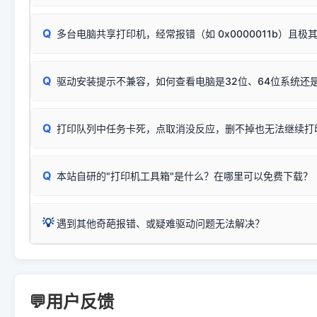
按下带有复印标识
的按键测试。
机」
选项；
此现象通常与驱动无关，大多为耗材或硬件故障，请优先进行机
✅ 复印正常 = 打印机硬件良好。故障通常出在电脑驱动、
📌 行业常见典型例子（它们共用同一个官方驱动包）：
若打印任务堆积卡死，可尝试使用本站免费工具箱，一键修
Q
断：
多台电脑共享打印机，经常报错（如 0x0000011b）且极
上；
惠普 (HP)
完整图文修复指导：
打印机显示脱机一键修复教程
❌ 复印无反应/打印白纸 = 打印机本身存在硬件故障。重
机身自检或复印同样不正常：激光机可能碳粉耗尽、硒鼓寿
：
HP Smart Tank 511、515、516、518
等属于同系列
Windows安全补丁更新后，极易导致局域网USB共享模式下报错 `0
系售后或商家。
能墨盒干涸、喷头堵塞。
显示为
HP Smart Tank 510 Series
.
Q
频繁脱机。
驱动安装提示不兼容，如何查看电脑是32位、64位系统还是
分步排查方案：
驱动装好无法打印完整排查方案
机身单独测试一切正常，唯独电脑打印时出现异常：需重新检测 
：
HP DeskJet 2131、2132、2138
等属于同系列，官方
✅ 建议首先自查：打印机本身是否支持WiFi/无线或有线
试页、端口或驱动配置。
为
HP DeskJet 2130 Series
.
式最稳定）
在键盘上同时按下
+
Win
P
Q
爱普生 (Epson)
打印队列中任务卡死，点取消没反应，删不掉也无法继续打
一键打开系统属性，即可查看
如果您需要选购更换硒鼓或墨盒等，可点击右侧链接查看。微薄
检查机身背面，是否配有 RJ45 网络接口；
：
Epson L4266、L4268、L4269
等属于同系列，官方
型。
于本站服务器租用与工具箱的维护。
检查操作面板上是否有类似无线/WiFi的图标或按键；
为
Epson L4260 Series
.
当发送了错误的打印指令、想删
您也可以使用本站自研的
【打
Q
本站自研的"打印机工具箱"是什么？在哪里可以免费下载？
查看高性价比耗材 ＞
打印机具体型号后缀若带有
佳能 (Canon)
W / DN / WiFi
，通常代表具备
得等好久才有反应挺浪费时间的
在左下角"系统信息"一栏中，
：
Canon G3820、G3821、G3860
等属于同系列，官
若打印机本身带有网口/WiFi，请直接将其配置为网络打印模
到当前的操作系统版本以及系
💡 推荐使用工具箱一键清理：
这是本站自研开发的**绿色、免安装、无广告维护小工具**，
为
Canon G3020 Series
.
USB局域网共享方案。
💡
下载并打开本站自研的
【打印
疑难操作：
遇到其他奇葩报错、或疑难驱动问题无法解决？
详细图文指南：
如何查看自己电
三星 (Samsung)
进入左侧
「安装维护」
菜单；
共享报错完整修复教程：
0x0000011b报错手工解决办法
一键重启打印服务，清除各种顽固卡死、无法删除的打印队
您可以将您遇到的问题反馈给我们。请务必附带：
打印机完整型
：
Samsung SCX-3401、3405
等属于同系列，官方驱
在系统工具模块下，点击
【清
智能扫描并查看打印机当前的真实硬件端口；
⚠️ ARM架构笔记本提醒：若您的电脑是搭载骁龙处理器的超薄本、Su
遇到故障时的具体报错弹窗截图
。
Samsung SCX-3400 Series
.
（备选方案）通过"网络打印共享器"硬件可直接将传统USB打印
件将自动安全停止后台服务、
Windows ARM 系统设备，普通的 X86/X64 驱动将无法
新手免输命令行，一键呼出各种系统底层打印设置。
印机，多电脑连接不求人、不受补丁影响。
新启动打印引擎，一键彻底解
门的 ARM 专用驱动。普通电脑用户请忽略本条。
💬用户反馈
💡 这种情况特别多，这里不一一列举。
📬 统一反馈邮箱：
dyjqd@qq.com
官方免费下载入口：
https://www.dyjqd.com/api/down.htm
查看打印共享服务器 ＞
打印机工具箱下载地址：