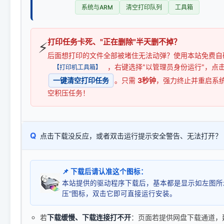
系统与ARM
清空打印队列
工具箱
打印任务卡死、"正在删除"半天删不掉？
⚡
后面想打印的文件全部被堵住无法动弹？使用本站免费自
，右键选择"以管理员身份运行"，点
【打印机工具箱】
一键清空打印任务
。只需
3秒钟
，强力终止并重启系
空积压任务！
Q
点击下载没反应，或者双击运行提示安全警告、无法打开？
📌 下载后请认准这个图标：
本站提供的驱动程序下载后，基本都是显示如左图所
压"图标，双击它即可直接运行安装。
若
下载缓慢、下载连接打不开
：页面若提供网盘下载通道，