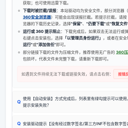
获取；也可使用迅雷下载。
下载时被拦截/误报
：本站驱动均为安全文件，部分浏览器（如 C
360安全浏览器
）可能会出现误报拦截。若提示拦截，请按
览器的下载历史记录，选择
"保留"
、
"仍要下载"
或
"恢复文件
运行或 360 提示阻止
：下载完成后，如果双击无法运行或
右键点击安装包，选择
「以管理员身份运行」
，或者在安全
运行"
或
"添加信任"
即可。
部分链接下载的文件为压缩文件，推荐使用无广告的
360
包损坏，代表文件未完整下载，请重新下载即可。
如遇到文件持续无法下载或链接失效，请点击右侧：
报错反
使用【自动安装】方式完成后，列表里有绿勾提示可以使用
Q
提示安装失败？
无需担心，这是正常现象。
Q
安装驱动提示【没有经过数字签名/第三方INF不包含数字
由于本站驱动包集成了32位和64位驱动，自动安装程序在运