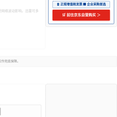
🧾 正规增值税发票
|
🏢 企业采购首选
能受网络波动影响。迅雷可多
🛒 前往京东自营购买 ＞
仅作兜底保障。