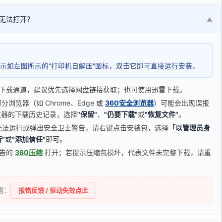
无法打开？
▼
示如左图所示的"打印机自解压"图标，双击它即可直接运行安装。
下载通道，建议优先选择网盘链接获取；也可使用迅雷下载。
览器（如 Chrome、Edge 或
360安全浏览器
）可能会出现误报
器的下载历史记录，选择
"保留"
、
"仍要下载"
或
"恢复文件"
。
无法运行或弹出安全卫士警告，请右键点击安装包，选择
「以管理员身
"
或
"添加信任"
即可。
广告的
360压缩
打开；若提示压缩包损坏，代表文件未完整下载，请重
侧：
报错反馈 / 驱动失效点此