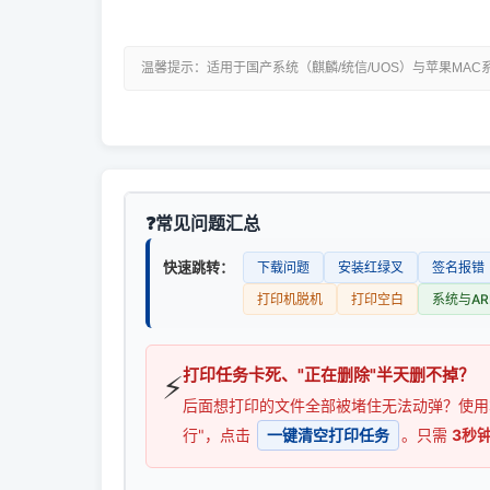
温馨提示：适用于国产系统（麒麟/统信/UOS）与苹果MAC
常见问题汇总
快速跳转：
下载问题
安装红绿叉
签名报错
打印机脱机
打印空白
系统与AR
打印任务卡死、"正在删除"半天删不掉？
⚡
后面想打印的文件全部被堵住无法动弹？使
行"，点击
一键清空打印任务
。只需
3秒