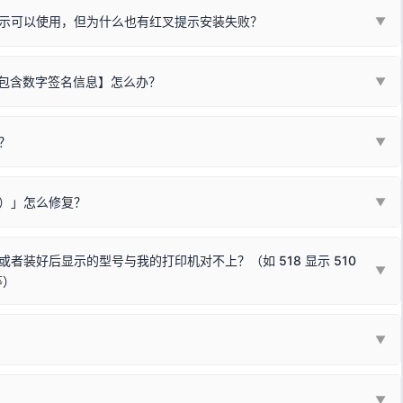
示可以使用，但为什么也有红叉提示安装失败？
▼
不包含数字签名信息】怎么办？
▼
装程序在运行时会检测您的系统位数，并只安装与系统相匹配的那一部
字签名。部分老旧打印机的原厂驱动，往往会弹出此类提示。
？
代表与您当前电脑系统相兼容的驱动已安装成功。
▼
安全限制，
部分新版 Windows 系统（如 Win10/Win11 最新版）已
表与本机系统位数不兼容的驱动（被自动跳过），并不影响正常打印。
装失败。请尝试以下方案：
现了任意一个绿色对勾，直接关闭窗口去打印测试即可。
Win10/Win11 系统不再默认兼容，而非文件安全性问题。
败）」怎么修复？
▼
已完全插紧；
原生USB接口
（前置面板或拓展坞供电不足极易导致识别失败）；
参考：
如何打印Windows系统测试页图文教程
通常和驱动无关，请按以下步骤排查硬件连接：
常使用无需长期关闭系统安全校验。）
，或在设备管理器中点击【扫描检测硬件改动】刷新硬件列表。
装好后显示的型号与我的打印机对不上？（如 518 显示 510
▼
等）
使用前置插口或外接拓展坞；
统重新握手识别；
顺利安装与使用。
▼
或老化的线材是此问题的高发诱因。
因为品牌商在生产时，会将**外观和配置稍有不同，但内部核心芯片和打
列"。
口故障。详细图文请参考：
未知USB设备简易修复教程
*一套通用的驱动程序**。命名时，通常会采用这个系列中的**基础款
▼