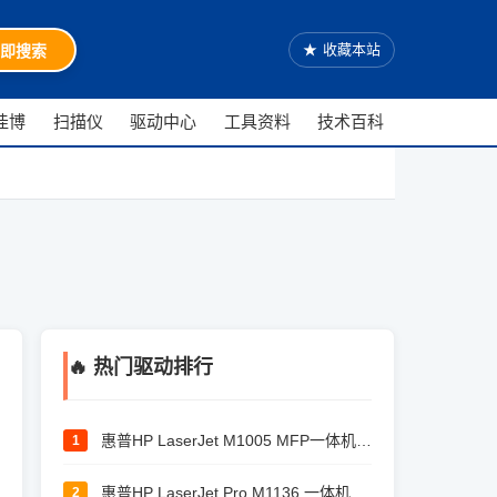
★
收藏本站
即搜索
佳博
扫描仪
驱动中心
工具资料
技术百科
🔥 热门驱动排行
惠普HP LaserJet M1005 MFP一体机驱动
1
惠普HP LaserJet Pro M1136 一体机驱动
2