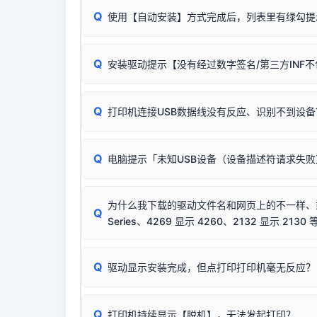
Q
使用【自动安装】方式完成后，列表里有绿勾提
无需担心，这是正常现象。
Q
安装驱动提示【没有经过数字签名/第三方INF
由于本站驱动包集成了32位和64位驱动，自动安
分：
Windows较新版本系统强制校验驱动的安全数
Q
打印机连接USB数据线没有反应、识别不到设备
：
✔ 可以使用了
🛡️ 本站驱动均经过严格签名。但由于微软系统
：代
✘ 安装失败
彻底不再识别老旧驱动的 SHA-1 签名
，导致安
请对照本站安装器左侧的图示进行排查：
结论：只要窗口里出
该报错是因为老款打印机官方使用的是旧版签名，新版 
Q
电脑提示「未知USB设备（设备描述符请求失
首先确认打印机电源已开启，USB数据线两端
临时解决方案：
关闭系统驱动强制签名完整步骤
若使用的是台式机，请优先插到电脑机箱的
后置
安装完成后可打印Windows系统测试页确认连通，
出现该报错说明电脑读取不到打印机硬件信息。这
（提醒：此方式仅在安装老款驱动时临时开启，日常正
排除线材松动后，可尝试更换一条USB数据线
为什么我下载的驱动文件名和网页上的不一样、或者
将USB数据线两端全部拔下，重新插紧；
Q
Series、4269 显示 4260、2132 显示 2130 
台式电脑请务必插在机箱后置USB插口，切勿
关闭打印机电源，等待约5秒后重新开机，让系
🟢 放心：这是正常匹配的官方驱动，通常可以
Q
驱动显示安装完成，但点打印打印机毫无反应？
尝试更换一条带双磁环屏蔽的优质打印线，劣质
这是打印机行业普遍采用的**官方命名规则**。
印功能基本一致**的几十款机型，划归为"同一个系
若进行上述操作后依然无效，可能为打印机主板接
建议通过简易自检，快速划分排查范围：
为了提高开发和维护效率，官方只会为该系列发布*
Q
打印机持续显示【脱机】，无法发起打印？