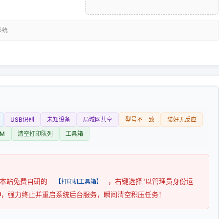
系统
USB识别
未知设备
局域网共享
型号不一致
装好无反应
M
清空打印队列
工具箱
用本站免费自研的
，右键选择"以管理员身份运
【打印机工具箱】
钟
，强力终止并重启系统后台服务，瞬间清空积压任务！