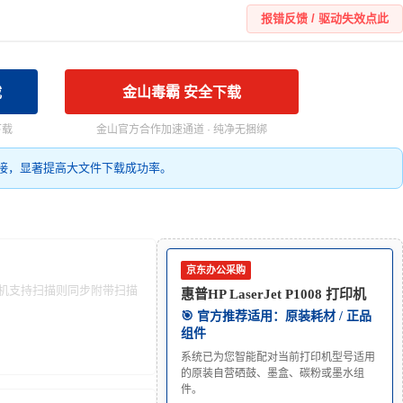
报错反馈 / 驱动失效点此
载
金山毒霸 安全下载
下载
金山官方合作加速通道 · 纯净无捆绑
接，显著提高大文件下载成功率。
京东办公采购
本机支持扫描则同步附带扫描
惠普HP LaserJet P1008 打印机
🎯 官方推荐适用：原装耗材 / 正品
组件
系统已为您智能配对当前打印机型号适用
的原装自营硒鼓、墨盒、碳粉或墨水组
件。