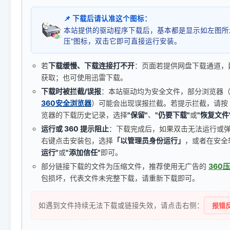
📌 下载后请认准这个图标：
本站提供的驱动程序下载后，基本都是显示如左图所
压"图标，双击它即可直接运行安装。
若
下载缓慢、下载连接打不开
：页面若提供网盘下载通道，
获取；也可使用迅雷下载。
下载时被拦截/误报
：本站驱动均为安全文件，部分浏览器（如 C
360安全浏览器
）可能会出现误报拦截。若提示拦截，请按
览器的下载历史记录，选择
"保留"
、
"仍要下载"
或
"恢复文件
运行或 360 提示阻止
：下载完成后，如果双击无法运行或
右键点击安装包，选择
「以管理员身份运行」
，或者在安全
运行"
或
"添加信任"
即可。
部分链接下载的文件为压缩文件，推荐使用无广告的
360
包损坏，代表文件未完整下载，请重新下载即可。
如遇到文件持续无法下载或链接失效，请点击右侧：
报错反