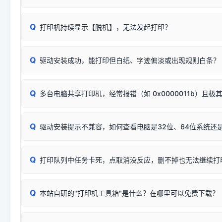
因。
配置稍有不同，但内部核心芯片和打印功能基本一致**的几十
建议通过简易自检，快速划分排查范围：
系列"。
若进行上述操作后依然无效，可能为打印机主板接口故障。详
Q
打印机持续显示【脱机】，无法发起打印？
观察打印机指示灯：
🟢 绿灯常亮
通常代表机器处于正常
USB设备简易修复教程
为了提高开发和维护效率，官方只会为该系列发布**一套通用的
或
🟡 黄灯
闪烁/常亮，一般表示缺纸、卡纸或耗材未能
时，通常会采用这个系列中的**基础款型号**，或者在尾部加
简单尝试：关闭打印机电源，重启电脑，重新插拔机箱后置原
识。
Q
进行简易复印测试（限一体机）：掀开扫描仪盖板，原稿朝
驱动安装成功，能打印但白纸、字迹偏淡或出现规则白条？
进入系统打印队列，点击顶部「打印机」菜单，检查并
取消
按下带有复印标识
的按键测试。
机」
选项；
此现象通常与驱动无关，大多为耗材或硬件故障，请优先进行机
✅ 复印正常 = 打印机硬件良好。故障通常出在电脑驱动、
📌 行业常见典型例子（它们共用同一个官方驱动包）：
若打印任务堆积卡死，可尝试使用本站免费工具箱，一键修
Q
断：
多台电脑共享打印机，经常报错（如 0x0000011b）且极
上；
惠普 (HP)
完整图文修复指导：
打印机显示脱机一键修复教程
❌ 复印无反应/打印白纸 = 打印机本身存在硬件故障。重
机身自检或复印同样不正常：激光机可能碳粉耗尽、硒鼓寿
：
HP Smart Tank 511、515、516、518
等属于同系列
Windows安全补丁更新后，极易导致局域网USB共享模式下报错 `0
系售后或商家。
能墨盒干涸、喷头堵塞。
显示为
HP Smart Tank 510 Series
.
Q
频繁脱机。
驱动安装提示不兼容，如何查看电脑是32位、64位系统还是
分步排查方案：
驱动装好无法打印完整排查方案
机身单独测试一切正常，唯独电脑打印时出现异常：需重新检测 
：
HP DeskJet 2131、2132、2138
等属于同系列，官方
✅ 建议首先自查：打印机本身是否支持WiFi/无线或有线
试页、端口或驱动配置。
为
HP DeskJet 2130 Series
.
式最稳定）
在键盘上同时按下
+
Win
P
Q
爱普生 (Epson)
打印队列中任务卡死，点取消没反应，删不掉也无法继续打
一键打开系统属性，即可查看
如果您需要选购更换硒鼓或墨盒等，可点击右侧链接查看。微薄
检查机身背面，是否配有 RJ45 网络接口；
：
Epson L4266、L4268、L4269
等属于同系列，官方
型。
于本站服务器租用与工具箱的维护。
检查操作面板上是否有类似无线/WiFi的图标或按键；
为
Epson L4260 Series
.
当发送了错误的打印指令、想删
您也可以使用本站自研的
【打
Q
本站自研的"打印机工具箱"是什么？在哪里可以免费下载？
查看高性价比耗材 ＞
打印机具体型号后缀若带有
佳能 (Canon)
W / DN / WiFi
，通常代表具备
得等好久才有反应挺浪费时间的
在左下角"系统信息"一栏中，
：
Canon G3820、G3821、G3860
等属于同系列，官
若打印机本身带有网口/WiFi，请直接将其配置为网络打印模
到当前的操作系统版本以及系
💡 推荐使用工具箱一键清理：
这是本站自研开发的**绿色、免安装、无广告维护小工具**，
为
Canon G3020 Series
.