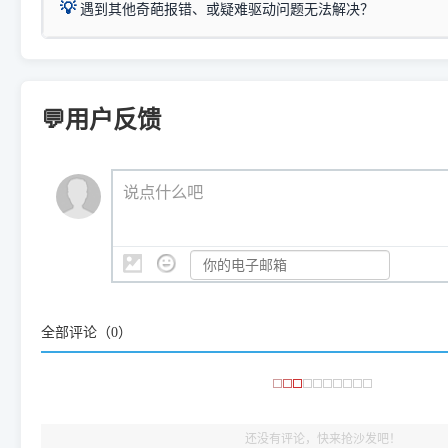
USB局域网共享方案。
💡
下载并打开本站自研的
【打印
疑难操作：
遇到其他奇葩报错、或疑难驱动问题无法解决？
详细图文指南：
如何查看自己电
三星 (Samsung)
进入左侧
「安装维护」
菜单；
共享报错完整修复教程：
0x0000011b报错手工解决办法
一键重启打印服务，清除各种顽固卡死、无法删除的打印队
您可以将您遇到的问题反馈给我们。请务必附带：
打印机完整型
：
Samsung SCX-3401、3405
等属于同系列，官方驱
在系统工具模块下，点击
【清
智能扫描并查看打印机当前的真实硬件端口；
⚠️ ARM架构笔记本提醒：若您的电脑是搭载骁龙处理器的超薄本、Su
遇到故障时的具体报错弹窗截图
。
Samsung SCX-3400 Series
.
（备选方案）通过"网络打印共享器"硬件可直接将传统USB打印
件将自动安全停止后台服务、
Windows ARM 系统设备，普通的 X86/X64 驱动将无法
新手免输命令行，一键呼出各种系统底层打印设置。
印机，多电脑连接不求人、不受补丁影响。
新启动打印引擎，一键彻底解
门的 ARM 专用驱动。普通电脑用户请忽略本条。
💬用户反馈
💡 这种情况特别多，这里不一一列举。
📬 统一反馈邮箱：
dyjqd@qq.com
官方免费下载入口：
https://www.dyjqd.com/api/down.htm
查看打印共享服务器 ＞
打印机工具箱下载地址：
（工具箱全面支持 Win7/8/10/11，终身免费，没有任何隐藏收费
https://www.dyjqd.com/ap
我们会有专人定期查收并整理高频疑难解答，感谢您的支持与厚爱
💡 通俗类比：
这就好比 iPhone 15、iPhone 15 Pro 外
说点什么吧
系统时，下载的都是同一个统称为"iOS 17"的安装包。这里的 510 Se
是它们共享的"系统"。
👨‍💻 站长有话说：
咱几乎每天都在远程帮网友安装各种打印机驱动。本站提供的驱
频使用的，要是驱动有错或者不能用，站长每天帮人装机时早就
大家反馈的问题也会及时验证修复，大家完全可以放心下载。
全部评论（
0
）
🎯 检验标准：只要驱动顺利装完，设备管理器内没有黄色感叹
出纸，就说明已经完美兼容，无需纠结显示名称上的细微差别
还没有评论，快来抢沙发吧！