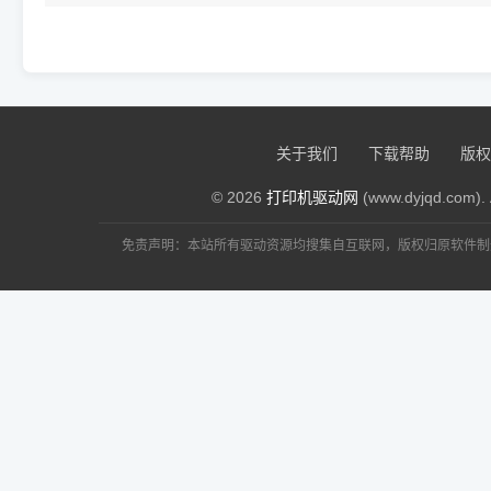
：需要惠普p
15339216198@189.cn
评论
惠普HP LaserJet Pro P11
：超过10分钟就不用等了, 换个
天涯浪子
评论
惠普HP LaserJet Pro P11
打印机都
：多久能安装完
390937357@qq.com
评论
惠普HP LaserJet Pro P11
：共享
天涯浪子
评论
惠普HP LaserJet Pro P11
：打印机装在我的电
2638884903@qq.com
评论
惠普HP LaserJet Pro P11
关于我们
下载帮助
版权
：这个驱动有SHA1的签名，
天涯浪子
评论
惠普HP LaserJet Pro P11
Win7系统提示可
© 2026
打印机驱动网
(www.dyjqd.com). 
：安装失
648500112@qq.com
评论
惠普HP LaserJet Pro P11
：挺好的
3503973@qq.com
评论
惠普HP LaserJet Pro P11
免责声明：本站所有驱动资源均搜集自互联网，版权归原软件制
：重起一下电
天涯浪子
评论
惠普HP LaserJet Pro P11
：删除安装包
597251470@qq.com
评论
惠普HP LaserJet Pro P11
：自动安装不需要选，引导安装选P110
天涯浪子
评论
惠普HP LaserJet Pro P11
会显示型号
：怎么没
83437120@qq.com
评论
惠普HP LaserJet Pro P11
：很好
xxyyccqq@163.com
评论
惠普HP LaserJet Pro P11
：很不错，比官
13602139030@163.com
评论
惠普HP LaserJet Pro P11
：win7 64位可以用，安
123@163.com
评论
惠普HP LaserJet Pro P11
成！
：可以
天涯浪子
评论
惠普HP LaserJet Pro P11
：win1
yongtaochu@163.com
评论
惠普HP LaserJet Pro P11