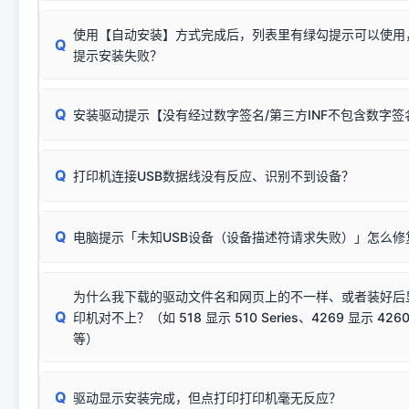
使用【自动安装】方式完成后，列表里有绿勾提示可以使用
Q
提示安装失败？
无需担心，这是正常现象。
Q
安装驱动提示【没有经过数字签名/第三方INF不包含数字
由于本站驱动包集成了32位和64位驱动，自动安装程序在运
数，并只安装与系统相匹配的那一部分：
Windows较新版本系统强制校验驱动的安全数字签名。部分
Q
往往会弹出此类提示。
打印机连接USB数据线没有反应、识别不到设备？
：代表与您当
✔ 可以使用了
动已安装成功。
🛡️ 本站驱动均经过严格签名。但由于微软系统安全限制，
部
请对照本站安装器左侧的图示进行排查：
：代表与本机系
✘ 安装失败
系统（如 Win10/Win11 最新版）已彻底不再识别老旧驱动的
Q
电脑提示「未知USB设备（设备描述符请求失败）」怎么修
首先确认打印机电源已开启，USB数据线两端已完全插紧；
（被自动跳过），并不影响正
致安装失败。请尝试以下方案：
若使用的是台式机，请优先插到电脑机箱的
后置原生USB接
结论：只要窗口里出现了任意一
出现该报错说明电脑读取不到打印机硬件信息。这通常和驱动
该报错是因为老款打印机官方使用的是旧版签名，新版 Win10/W
供电不足极易导致识别失败）；
窗口去打印测试即可。
为什么我下载的驱动文件名和网页上的不一样、或者装好后
查硬件连接：
容，而非文件安全性问题。
排除线材松动后，可尝试更换一条USB数据线，或在设备管
Q
印机对不上？（如 518 显示 510 Series、4269 显示 4260
将USB数据线两端全部拔下，重新插紧；
临时解决方案：
关闭系统驱动强制签名完整步骤
安装完成后可打印Windows系统测试页确认连通，参考：
如何打
硬件改动】刷新硬件列表。
等）
台式电脑请务必插在机箱后置USB插口，切勿使用前置插口
页图文教程
（提醒：此方式仅在安装老款驱动时临时开启，日常正常使用无需
关闭打印机电源，等待约5秒后重新开机，让系统重新握手
🟢 放心：这是正常匹配的官方驱动，通常可以顺利安装与
验。）
Q
驱动显示安装完成，但点打印打印机毫无反应？
尝试更换一条带双磁环屏蔽的优质打印线，劣质或老化的线
这是打印机行业普遍采用的**官方命名规则**。因为品牌商在