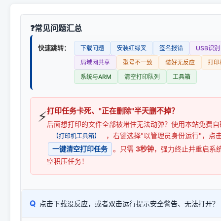
常见问题汇总
快速跳转：
下载问题
安装红绿叉
签名报错
USB识别
局域网共享
型号不一致
装好无反应
打印
系统与ARM
清空打印队列
工具箱
打印任务卡死、"正在删除"半天删不掉？
⚡
后面想打印的文件全部被堵住无法动弹？使用本站免费自
，右键选择"以管理员身份运行"，点
【打印机工具箱】
一键清空打印任务
。只需
3秒钟
，强力终止并重启系
空积压任务！
Q
点击下载没反应，或者双击运行提示安全警告、无法打开？