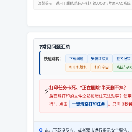
温馨提示：适用于麒麟/统信/中科方德/UOS与苹果MAC系统
常见问题汇总
快速跳转：
下载问题
安装红绿叉
签名报错
打印机脱机
打印空白
系统与AR
打印任务卡死、"正在删除"半天删不掉？
⚡
后面想打印的文件全部被堵住无法动弹？使
行"，点击
一键清空打印任务
。只需
3秒
Q
点击下载没反应，或者双击运行提示安全警告、