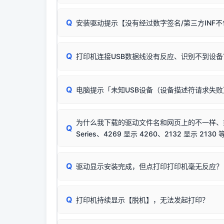
无需担心，这是正常现象。
Q
安装驱动提示【没有经过数字签名/第三方INF
由于本站驱动包集成了32位和64位驱动，自动安
分：
Windows较新版本系统强制校验驱动的安全数
Q
打印机连接USB数据线没有反应、识别不到设备
：
✔ 可以使用了
🛡️ 本站驱动均经过严格签名。但由于微软系统
：代
✘ 安装失败
彻底不再识别老旧驱动的 SHA-1 签名
，导致安
请对照本站安装器左侧的图示进行排查：
结论：只要窗口里出
该报错是因为老款打印机官方使用的是旧版签名，新版 
Q
电脑提示「未知USB设备（设备描述符请求失
首先确认打印机电源已开启，USB数据线两端
临时解决方案：
关闭系统驱动强制签名完整步骤
若使用的是台式机，请优先插到电脑机箱的
后置
安装完成后可打印Windows系统测试页确认连通，
出现该报错说明电脑读取不到打印机硬件信息。这
（提醒：此方式仅在安装老款驱动时临时开启，日常正
排除线材松动后，可尝试更换一条USB数据线
为什么我下载的驱动文件名和网页上的不一样、或者
将USB数据线两端全部拔下，重新插紧；
Q
Series、4269 显示 4260、2132 显示 2130 
台式电脑请务必插在机箱后置USB插口，切勿
关闭打印机电源，等待约5秒后重新开机，让系
🟢 放心：这是正常匹配的官方驱动，通常可以
Q
驱动显示安装完成，但点打印打印机毫无反应？
尝试更换一条带双磁环屏蔽的优质打印线，劣质
这是打印机行业普遍采用的**官方命名规则**。
印功能基本一致**的几十款机型，划归为"同一个系
若进行上述操作后依然无效，可能为打印机主板接
建议通过简易自检，快速划分排查范围：
为了提高开发和维护效率，官方只会为该系列发布*
Q
打印机持续显示【脱机】，无法发起打印？
观察打印机指示灯：
🟢 绿灯常亮
通常代表机
型号**，或者在尾部加上
"Series（系列）"
标识。
缺纸、卡纸或耗材未能被识别。
简单尝试：关闭打印机电源，重启电脑，重新插