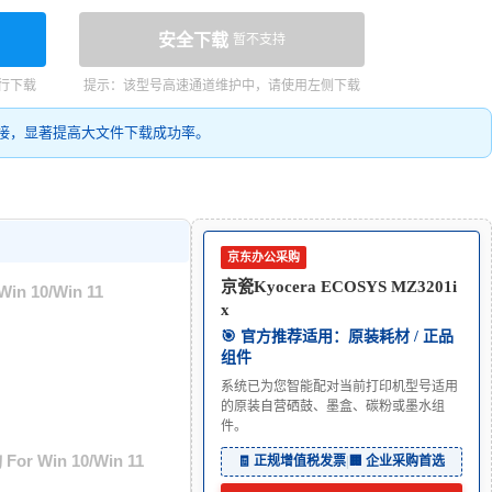
安全下载
暂不支持
行下载
提示：该型号高速通道维护中，请使用左侧下载
接，显著提高大文件下载成功率。
京东办公采购
京瓷Kyocera ECOSYS MZ3201i
in 10/Win 11
x
🎯 官方推荐适用：原装耗材 / 正品
组件
系统已为您智能配对当前打印机型号适用
的原装自营硒鼓、墨盒、碳粉或墨水组
件。
or Win 10/Win 11
🧾 正规增值税发票
|
🏢 企业采购首选