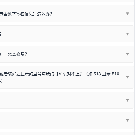
不包含数字签名信息】怎么办？
▼
装程序在运行时会检测您的系统位数，并只安装与系统相匹配的那一部
字签名。部分老旧打印机的原厂驱动，往往会弹出此类提示。
？
代表与您当前电脑系统相兼容的驱动已安装成功。
▼
安全限制，
部分新版 Windows 系统（如 Win10/Win11 最新版）已
表与本机系统位数不兼容的驱动（被自动跳过），并不影响正常打印。
装失败。请尝试以下方案：
现了任意一个绿色对勾，直接关闭窗口去打印测试即可。
Win10/Win11 系统不再默认兼容，而非文件安全性问题。
败）」怎么修复？
▼
已完全插紧；
原生USB接口
（前置面板或拓展坞供电不足极易导致识别失败）；
参考：
如何打印Windows系统测试页图文教程
通常和驱动无关，请按以下步骤排查硬件连接：
常使用无需长期关闭系统安全校验。）
，或在设备管理器中点击【扫描检测硬件改动】刷新硬件列表。
装好后显示的型号与我的打印机对不上？（如 518 显示 510
▼
等）
使用前置插口或外接拓展坞；
统重新握手识别；
顺利安装与使用。
▼
或老化的线材是此问题的高发诱因。
因为品牌商在生产时，会将**外观和配置稍有不同，但内部核心芯片和打
列"。
口故障。详细图文请参考：
未知USB设备简易修复教程
*一套通用的驱动程序**。命名时，通常会采用这个系列中的**基础款
▼
器处于正常待机状态；
🔴 红灯
或
🟡 黄灯
闪烁/常亮，一般表示
拔机箱后置原生USB接口；