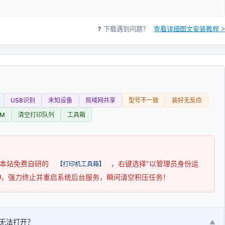
❓ 下载遇到问题？
查看详细图文安装教程 >
USB识别
未知设备
局域网共享
型号不一致
装好无反应
M
清空打印队列
工具箱
用本站免费自研的
，右键选择"以管理员身份运
【打印机工具箱】
钟
，强力终止并重启系统后台服务，瞬间清空积压任务！
无法打开？
▼