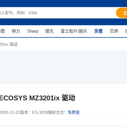
立
奔图
得力
Sharp
理光
富士胶片/施乐
京瓷
芯烨
201ix 驱动
ECOSYS MZ3201ix 驱动
2025-11-21
版本：
8.5.3028
授权方式：
免费版