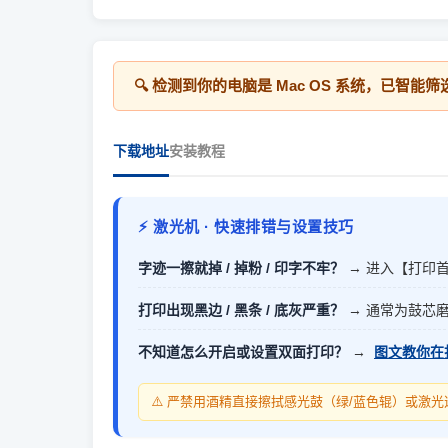
🔍 检测到你的电脑是
Mac OS
系统，已智能筛
下载地址
安装教程
⚡ 激光机 · 快速排错与设置技巧
字迹一擦就掉 / 掉粉 / 印字不牢？
→ 进入【打印
打印出现黑边 / 黑条 / 底灰严重？
→ 通常为鼓芯
不知道怎么开启或设置双面打印？
→
图文教你在
⚠️ 严禁用酒精直接擦拭感光鼓（绿/蓝色辊）或激