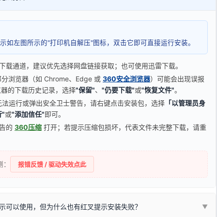
示如左图所示的"打印机自解压"图标，双击它即可直接运行安装。
下载通道，建议优先选择网盘链接获取；也可使用迅雷下载。
览器（如 Chrome、Edge 或
360安全浏览器
）可能会出现误报
器的下载历史记录，选择
"保留"
、
"仍要下载"
或
"恢复文件"
。
无法运行或弹出安全卫士警告，请右键点击安装包，选择
「以管理员身
"
或
"添加信任"
即可。
广告的
360压缩
打开；若提示压缩包损坏，代表文件未完整下载，请重
侧：
报错反馈 / 驱动失效点此
示可以使用，但为什么也有红叉提示安装失败？
▼