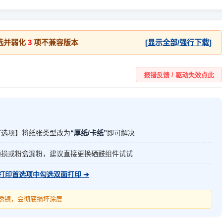
选并弱化
3
项不兼容版本
[显示全部/强行下载]
报错反馈 / 驱动失效点此
首选项】将纸张类型改为
“厚纸/卡纸”
即可解决
磨损或粉盒漏粉，建议直接更换硒鼓组件试试
打印首选项中勾选双面打印 ➔
光透镜，会彻底损坏涂层