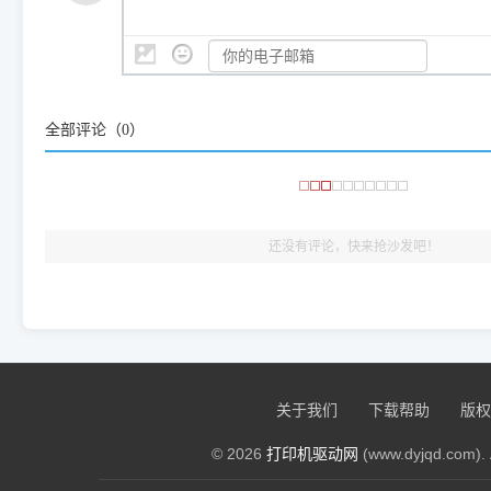
是它们共享的"系统"。
👨‍💻 站长有话说：
咱几乎每天都在远程帮网友安装各种打印机驱动。本站提供的驱
频使用的，要是驱动有错或者不能用，站长每天帮人装机时早就
大家反馈的问题也会及时验证修复，大家完全可以放心下载。
全部评论（
0
）
🎯 检验标准：只要驱动顺利装完，设备管理器内没有黄色感叹
出纸，就说明已经完美兼容，无需纠结显示名称上的细微差别
还没有评论，快来抢沙发吧！
关于我们
下载帮助
版权
© 2026
打印机驱动网
(www.dyjqd.com). 