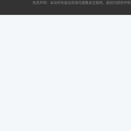
免责声明：本站所有驱动资源均搜集自互联网，版权归原软件制