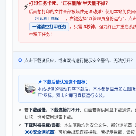
打印任务卡死、"正在删除"半天删不掉？
⚡
后面想打印的文件全部被堵住无法动弹？使用本站免费自
，右键选择"以管理员身份运行"，点
【打印机工具箱】
一键清空打印任务
。只需
3秒钟
，强力终止并重启系
空积压任务！
Q
点击下载没反应，或者双击运行提示安全警告、无法打开？
📌 下载后请认准这个图标：
本站提供的驱动程序下载后，基本都是显示如左图所
压"图标，双击它即可直接运行安装。
若
下载缓慢、下载连接打不开
：页面若提供网盘下载通道，
获取；也可使用迅雷下载。
下载时被拦截/误报
：本站驱动均为安全文件，部分浏览器（如 C
360安全浏览器
）可能会出现误报拦截。若提示拦截，请按