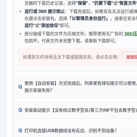
览器的下载历史记录，选择
"保留"
、
"仍要下载"
或
"恢复文件
运行或 360 提示阻止
：下载完成后，如果双击无法运行或
右键点击安装包，选择
「以管理员身份运行」
，或者在安全
运行"
或
"添加信任"
即可。
部分链接下载的文件为压缩文件，推荐使用无广告的
360
包损坏，代表文件未完整下载，请重新下载即可。
如遇到文件持续无法下载或链接失效，请点击右侧：
报错反
使用【自动安装】方式完成后，列表里有绿勾提示可以使用
Q
提示安装失败？
无需担心，这是正常现象。
Q
安装驱动提示【没有经过数字签名/第三方INF不包含数字
由于本站驱动包集成了32位和64位驱动，自动安装程序在运
数，并只安装与系统相匹配的那一部分：
Windows较新版本系统强制校验驱动的安全数字签名。部分
Q
往往会弹出此类提示。
打印机连接USB数据线没有反应、识别不到设备？
：代表与您当
✔ 可以使用了