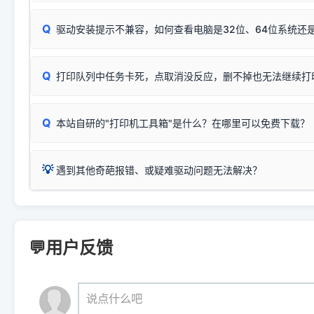
机身自检或复印同样不正常：激光机可能碳粉耗尽、硒鼓寿
：
HP Smart Tank 511、515、516、518
等属于同系列
Windows安全补丁更新后，极易导致局域网USB共享模式下报错 `0
系售后或商家。
能墨盒干涸、喷头堵塞。
显示为
HP Smart Tank 510 Series
.
Q
频繁脱机。
驱动安装提示不兼容，如何查看电脑是32位、64位系统还是
分步排查方案：
驱动装好无法打印完整排查方案
机身单独测试一切正常，唯独电脑打印时出现异常：需重新检测 
：
HP DeskJet 2131、2132、2138
等属于同系列，官方
✅ 建议首先自查：打印机本身是否支持WiFi/无线或有线
试页、端口或驱动配置。
为
HP DeskJet 2130 Series
.
式最稳定）
在键盘上同时按下
+
Win
P
Q
爱普生 (Epson)
打印队列中任务卡死，点取消没反应，删不掉也无法继续打
一键打开系统属性，即可查看
如果您需要选购更换硒鼓或墨盒等，可点击右侧链接查看。微薄
检查机身背面，是否配有 RJ45 网络接口；
：
Epson L4266、L4268、L4269
等属于同系列，官方
型。
于本站服务器租用与工具箱的维护。
检查操作面板上是否有类似无线/WiFi的图标或按键；
为
Epson L4260 Series
.
当发送了错误的打印指令、想删
您也可以使用本站自研的
【打
Q
本站自研的"打印机工具箱"是什么？在哪里可以免费下载？
查看高性价比耗材 ＞
打印机具体型号后缀若带有
佳能 (Canon)
W / DN / WiFi
，通常代表具备
得等好久才有反应挺浪费时间的
在左下角"系统信息"一栏中，
：
Canon G3820、G3821、G3860
等属于同系列，官
若打印机本身带有网口/WiFi，请直接将其配置为网络打印模
到当前的操作系统版本以及系
💡 推荐使用工具箱一键清理：
这是本站自研开发的**绿色、免安装、无广告维护小工具**，
为
Canon G3020 Series
.
USB局域网共享方案。
💡
下载并打开本站自研的
【打印
疑难操作：
遇到其他奇葩报错、或疑难驱动问题无法解决？
详细图文指南：
如何查看自己电
三星 (Samsung)
进入左侧
「安装维护」
菜单；
共享报错完整修复教程：
0x0000011b报错手工解决办法
一键重启打印服务，清除各种顽固卡死、无法删除的打印队
您可以将您遇到的问题反馈给我们。请务必附带：
打印机完整型
：
Samsung SCX-3401、3405
等属于同系列，官方驱
在系统工具模块下，点击
【清
智能扫描并查看打印机当前的真实硬件端口；
⚠️ ARM架构笔记本提醒：若您的电脑是搭载骁龙处理器的超薄本、Su
遇到故障时的具体报错弹窗截图
。
Samsung SCX-3400 Series
.
（备选方案）通过"网络打印共享器"硬件可直接将传统USB打印
件将自动安全停止后台服务、
Windows ARM 系统设备，普通的 X86/X64 驱动将无法
新手免输命令行，一键呼出各种系统底层打印设置。
印机，多电脑连接不求人、不受补丁影响。
新启动打印引擎，一键彻底解
门的 ARM 专用驱动。普通电脑用户请忽略本条。
💬用户反馈
💡 这种情况特别多，这里不一一列举。
📬 统一反馈邮箱：
dyjqd@qq.com
官方免费下载入口：
https://www.dyjqd.com/api/down.htm
查看打印共享服务器 ＞
打印机工具箱下载地址：
（工具箱全面支持 Win7/8/10/11，终身免费，没有任何隐藏收费
https://www.dyjqd.com/ap
我们会有专人定期查收并整理高频疑难解答，感谢您的支持与厚爱
💡 通俗类比：
这就好比 iPhone 15、iPhone 15 Pro 外
说点什么吧
系统时，下载的都是同一个统称为"iOS 17"的安装包。这里的 510 Se