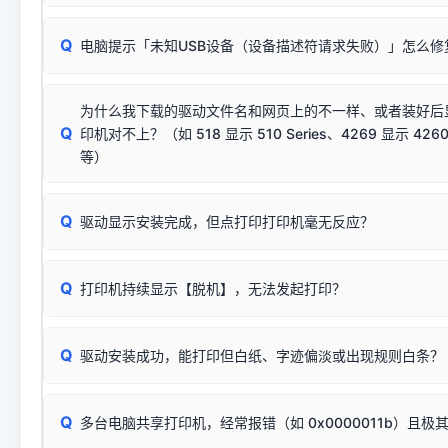
动已安装成功。
🛡️ 本站驱动均经过严格签名。但由于微软系统安全限制，
部
请对照本站安装器左侧的图示进行排查：
：代表与本机系
✘ 安装失败
系统（如 Win10/Win11 最新版）已彻底不再识别老旧驱动的
Q
电脑提示「未知USB设备（设备描述符请求失败）」怎么修
首先确认打印机电源已开启，USB数据线两端已完全插紧；
（被自动跳过），并不影响正
致安装失败。请尝试以下方案：
若使用的是台式机，请优先插到电脑机箱的
后置原生USB接
结论：只要窗口里出现了任意一
出现该报错说明电脑读取不到打印机硬件信息。这通常和驱动
该报错是因为老款打印机官方使用的是旧版签名，新版 Win10/W
供电不足极易导致识别失败）；
窗口去打印测试即可。
为什么我下载的驱动文件名和网页上的不一样、或者装好后
查硬件连接：
容，而非文件安全性问题。
排除线材松动后，可尝试更换一条USB数据线，或在设备管
Q
印机对不上？（如 518 显示 510 Series、4269 显示 4260
将USB数据线两端全部拔下，重新插紧；
临时解决方案：
关闭系统驱动强制签名完整步骤
安装完成后可打印Windows系统测试页确认连通，参考：
如何打
硬件改动】刷新硬件列表。
等）
台式电脑请务必插在机箱后置USB插口，切勿使用前置插口
页图文教程
（提醒：此方式仅在安装老款驱动时临时开启，日常正常使用无需
关闭打印机电源，等待约5秒后重新开机，让系统重新握手
🟢 放心：这是正常匹配的官方驱动，通常可以顺利安装与
验。）
Q
驱动显示安装完成，但点打印打印机毫无反应？
尝试更换一条带双磁环屏蔽的优质打印线，劣质或老化的线
这是打印机行业普遍采用的**官方命名规则**。因为品牌商在
因。
配置稍有不同，但内部核心芯片和打印功能基本一致**的几十
建议通过简易自检，快速划分排查范围：
系列"。
若进行上述操作后依然无效，可能为打印机主板接口故障。详
Q
打印机持续显示【脱机】，无法发起打印？
观察打印机指示灯：
🟢 绿灯常亮
通常代表机器处于正常
USB设备简易修复教程
为了提高开发和维护效率，官方只会为该系列发布**一套通用的
或
🟡 黄灯
闪烁/常亮，一般表示缺纸、卡纸或耗材未能
时，通常会采用这个系列中的**基础款型号**，或者在尾部加
简单尝试：关闭打印机电源，重启电脑，重新插拔机箱后置原
识。
Q
进行简易复印测试（限一体机）：掀开扫描仪盖板，原稿朝
驱动安装成功，能打印但白纸、字迹偏淡或出现规则白条？
进入系统打印队列，点击顶部「打印机」菜单，检查并
取消
按下带有复印标识
的按键测试。
机」
选项；
此现象通常与驱动无关，大多为耗材或硬件故障，请优先进行机
✅ 复印正常 = 打印机硬件良好。故障通常出在电脑驱动、
📌 行业常见典型例子（它们共用同一个官方驱动包）：
若打印任务堆积卡死，可尝试使用本站免费工具箱，一键修
Q
断：
多台电脑共享打印机，经常报错（如 0x0000011b）且极
上；
惠普 (HP)
完整图文修复指导：
打印机显示脱机一键修复教程
❌ 复印无反应/打印白纸 = 打印机本身存在硬件故障。重