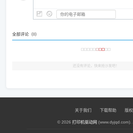
是它们共享的"系统"。
👨‍💻 站长有话说：
咱几乎每天都在远程帮网友安装各种打印机驱动。本站提供的驱
频使用的，要是驱动有错或者不能用，站长每天帮人装机时早就
全部评论（
0
）
大家反馈的问题也会及时验证修复，大家完全可以放心下载。
🎯 检验标准：只要驱动顺利装完，设备管理器内没有黄色感叹
出纸，就说明已经完美兼容，无需纠结显示名称上的细微差别
还没有评论，快来抢沙发吧！
关于我们
下载帮助
版权
© 2026
打印机驱动网
(www.dyjqd.com). 