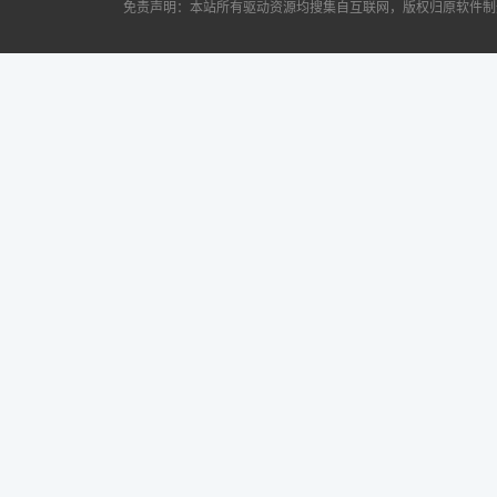
免责声明：本站所有驱动资源均搜集自互联网，版权归原软件制