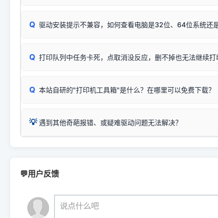
完整图文修复指导：
打印机显示脱机一键修复教程
❌ 复印无反应/打印白纸 = 打印机本身存在硬件故障。重
机身自检或复印同样不正常：激光机可能碳粉耗尽、硒鼓寿
：
HP Smart Tank 511、515、516、518
等属于同系列
Windows安全补丁更新后，极易导致局域网USB共享模式下报错 `0
系售后或商家。
能墨盒干涸、喷头堵塞。
显示为
HP Smart Tank 510 Series
.
Q
频繁脱机。
驱动安装提示不兼容，如何查看电脑是32位、64位系统还是
分步排查方案：
驱动装好无法打印完整排查方案
机身单独测试一切正常，唯独电脑打印时出现异常：需重新检测 
：
HP DeskJet 2131、2132、2138
等属于同系列，官方
✅ 建议首先自查：打印机本身是否支持WiFi/无线或有线
试页、端口或驱动配置。
为
HP DeskJet 2130 Series
.
式最稳定）
在键盘上同时按下
+
Win
P
Q
爱普生 (Epson)
打印队列中任务卡死，点取消没反应，删不掉也无法继续打
一键打开系统属性，即可查看
如果您需要选购更换硒鼓或墨盒等，可点击右侧链接查看。微薄
检查机身背面，是否配有 RJ45 网络接口；
：
Epson L4266、L4268、L4269
等属于同系列，官方
型。
于本站服务器租用与工具箱的维护。
检查操作面板上是否有类似无线/WiFi的图标或按键；
为
Epson L4260 Series
.
当发送了错误的打印指令、想删
您也可以使用本站自研的
【打
Q
本站自研的"打印机工具箱"是什么？在哪里可以免费下载？
查看高性价比耗材 ＞
打印机具体型号后缀若带有
佳能 (Canon)
W / DN / WiFi
，通常代表具备
得等好久才有反应挺浪费时间的
在左下角"系统信息"一栏中，
：
Canon G3820、G3821、G3860
等属于同系列，官
若打印机本身带有网口/WiFi，请直接将其配置为网络打印模
到当前的操作系统版本以及系
💡 推荐使用工具箱一键清理：
这是本站自研开发的**绿色、免安装、无广告维护小工具**，
为
Canon G3020 Series
.
USB局域网共享方案。
💡
下载并打开本站自研的
【打印
疑难操作：
遇到其他奇葩报错、或疑难驱动问题无法解决？
详细图文指南：
如何查看自己电
三星 (Samsung)
进入左侧
「安装维护」
菜单；
共享报错完整修复教程：
0x0000011b报错手工解决办法
一键重启打印服务，清除各种顽固卡死、无法删除的打印队
您可以将您遇到的问题反馈给我们。请务必附带：
打印机完整型
：
Samsung SCX-3401、3405
等属于同系列，官方驱
在系统工具模块下，点击
【清
智能扫描并查看打印机当前的真实硬件端口；
⚠️ ARM架构笔记本提醒：若您的电脑是搭载骁龙处理器的超薄本、Su
遇到故障时的具体报错弹窗截图
。
Samsung SCX-3400 Series
.
（备选方案）通过"网络打印共享器"硬件可直接将传统USB打印
件将自动安全停止后台服务、
Windows ARM 系统设备，普通的 X86/X64 驱动将无法
新手免输命令行，一键呼出各种系统底层打印设置。
印机，多电脑连接不求人、不受补丁影响。
新启动打印引擎，一键彻底解
门的 ARM 专用驱动。普通电脑用户请忽略本条。
💬用户反馈
💡 这种情况特别多，这里不一一列举。
📬 统一反馈邮箱：
dyjqd@qq.com
官方免费下载入口：
https://www.dyjqd.com/api/down.htm
查看打印共享服务器 ＞
打印机工具箱下载地址：
（工具箱全面支持 Win7/8/10/11，终身免费，没有任何隐藏收费
https://www.dyjqd.com/ap
我们会有专人定期查收并整理高频疑难解答，感谢您的支持与厚爱
💡 通俗类比：
这就好比 iPhone 15、iPhone 15 Pro 外
说点什么吧
系统时，下载的都是同一个统称为"iOS 17"的安装包。这里的 510 Se