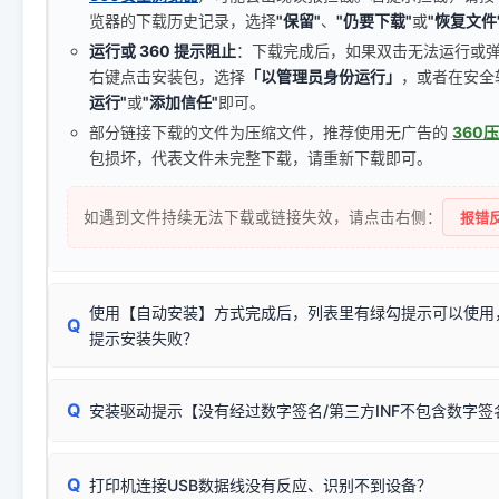
览器的下载历史记录，选择
"保留"
、
"仍要下载"
或
"恢复文件
运行或 360 提示阻止
：下载完成后，如果双击无法运行或
右键点击安装包，选择
「以管理员身份运行」
，或者在安全
运行"
或
"添加信任"
即可。
部分链接下载的文件为压缩文件，推荐使用无广告的
360
包损坏，代表文件未完整下载，请重新下载即可。
如遇到文件持续无法下载或链接失效，请点击右侧：
报错反
使用【自动安装】方式完成后，列表里有绿勾提示可以使用
Q
提示安装失败？
无需担心，这是正常现象。
Q
安装驱动提示【没有经过数字签名/第三方INF不包含数字
由于本站驱动包集成了32位和64位驱动，自动安装程序在运
数，并只安装与系统相匹配的那一部分：
Windows较新版本系统强制校验驱动的安全数字签名。部分
Q
往往会弹出此类提示。
打印机连接USB数据线没有反应、识别不到设备？
：代表与您当
✔ 可以使用了