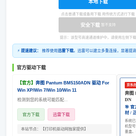
本地下载
点击普通下载或备用下载 用传统方式进行下载
安全下载
暂不支持
提示：该型号高速通道维护中，请使用左侧下
⚡
提速建议：
推荐使用
迅雷下载
。迅雷可以建立多重连接，显著提
官方驱动下载
【官方】
奔图 Pantum BM5150ADN 驱动 For
京东
Win XP/Win 7/Win 10/Win 11
奔图 P
检测到您的系统可能匹配...
DN
🎯 
材 /
官方下载
迅雷下载
系统已
机型号
本站节点：【打印机驱动网独家提供】
墨盒、