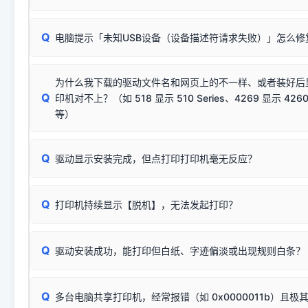
动已安装成功。
🛡️ 本站驱动均经过严格签名。但由于微软系统安全限制，
部
请对照本站安装器左侧的图示进行排查：
：代表与本机系
✘ 安装失败
系统（如 Win10/Win11 最新版）已彻底不再识别老旧驱动的
Q
电脑提示「未知USB设备（设备描述符请求失败）」怎么修
首先确认打印机电源已开启，USB数据线两端已完全插紧；
（被自动跳过），并不影响正
致安装失败。请尝试以下方案：
若使用的是台式机，请优先插到电脑机箱的
后置原生USB接
结论：只要窗口里出现了任意一
出现该报错说明电脑读取不到打印机硬件信息。这通常和驱动
该报错是因为老款打印机官方使用的是旧版签名，新版 Win10/W
供电不足极易导致识别失败）；
窗口去打印测试即可。
为什么我下载的驱动文件名和网页上的不一样、或者装好后
查硬件连接：
容，而非文件安全性问题。
排除线材松动后，可尝试更换一条USB数据线，或在设备管
Q
印机对不上？（如 518 显示 510 Series、4269 显示 4260
将USB数据线两端全部拔下，重新插紧；
临时解决方案：
关闭系统驱动强制签名完整步骤
安装完成后可打印Windows系统测试页确认连通，参考：
如何打
硬件改动】刷新硬件列表。
等）
台式电脑请务必插在机箱后置USB插口，切勿使用前置插口
页图文教程
（提醒：此方式仅在安装老款驱动时临时开启，日常正常使用无需
关闭打印机电源，等待约5秒后重新开机，让系统重新握手
🟢 放心：这是正常匹配的官方驱动，通常可以顺利安装与
验。）
Q
驱动显示安装完成，但点打印打印机毫无反应？
尝试更换一条带双磁环屏蔽的优质打印线，劣质或老化的线
这是打印机行业普遍采用的**官方命名规则**。因为品牌商在
因。
配置稍有不同，但内部核心芯片和打印功能基本一致**的几十
建议通过简易自检，快速划分排查范围：
系列"。
若进行上述操作后依然无效，可能为打印机主板接口故障。详
Q
打印机持续显示【脱机】，无法发起打印？
观察打印机指示灯：
🟢 绿灯常亮
通常代表机器处于正常
USB设备简易修复教程
为了提高开发和维护效率，官方只会为该系列发布**一套通用的
或
🟡 黄灯
闪烁/常亮，一般表示缺纸、卡纸或耗材未能
时，通常会采用这个系列中的**基础款型号**，或者在尾部加
简单尝试：关闭打印机电源，重启电脑，重新插拔机箱后置原
识。
Q
进行简易复印测试（限一体机）：掀开扫描仪盖板，原稿朝
驱动安装成功，能打印但白纸、字迹偏淡或出现规则白条？
进入系统打印队列，点击顶部「打印机」菜单，检查并
取消
按下带有复印标识
的按键测试。
机」
选项；
此现象通常与驱动无关，大多为耗材或硬件故障，请优先进行机
✅ 复印正常 = 打印机硬件良好。故障通常出在电脑驱动、
📌 行业常见典型例子（它们共用同一个官方驱动包）：
若打印任务堆积卡死，可尝试使用本站免费工具箱，一键修
Q
断：
多台电脑共享打印机，经常报错（如 0x0000011b）且极
上；
惠普 (HP)