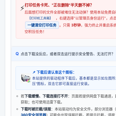
打印任务卡死、"正在删除"半天删不掉？
⚡
后面想打印的文件全部被堵住无法动弹？使用本站免费自
，右键选择"以管理员身份运行"，点
【打印机工具箱】
一键清空打印任务
。只需
3秒钟
，强力终止并重启系
空积压任务！
Q
点击下载没反应，或者双击运行提示安全警告、无法打开？
📌 下载后请认准这个图标：
本站提供的驱动程序下载后，基本都是显示如左图所
压"图标，双击它即可直接运行安装。
若
下载缓慢、下载连接打不开
：页面若提供网盘下载通道，
获取；也可使用迅雷下载。
下载时被拦截/误报
：本站驱动均为安全文件，部分浏览器（如 C
360安全浏览器
）可能会出现误报拦截。若提示拦截，请按