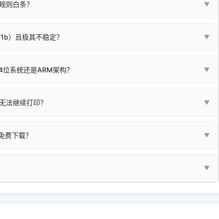
板，原稿朝下放置在玻璃面板上，按下带有复印标识
的按键测
规则白条？
▼
检查并
取消勾选「脱机使用打印机」
选项；
动包）：
箱，一键修复或清空打印队列。
电脑驱动、USB连接线或系统服务上；
请优先进行机身自检/复印进行判断：
属于同系列，官方驱动名称通常显示为
HP Smart Tank 510 Series
.
硬件故障。重装驱动无法解决，建议联系售后或商家。
11b）且极其不稳定？
▼
尽、硒鼓寿命终结；喷墨打印机可能墨盒干涸、喷头堵塞。
同系列，官方驱动名称通常显示为
HP DeskJet 2130 Series
.
需重新检测 Windows 系统测试页、端口或驱动配置。
式下报错 `0x0000011b` 或频繁脱机。
4位系统还是ARM架构？
▼
系列，官方驱动名称通常显示为
Epson L4260 Series
.
/无线或有线网络打印？（此连接模式最稳定）
查看。微薄佣金收益将全部用
查看高性价比耗材 ＞
+
快捷键可一键打开系统属性，即可查看当前
Win
Pause/Break
同系列，官方驱动名称通常显示为
Canon G3020 Series
.
按键；
无法继续打印？
▼
型。
常代表具备网络连接能力。
自研的
【打印机工具箱】
，打开后在左下角"系统信息"一栏中，即可直
列，官方驱动名称通常显示为
Samsung SCX-3400 Series
.
指令、想删除打印任务后打别的，得等好久才有反应挺浪费时间的。
网络打印模式。如果没有，再采用USB局域网共享方案。
当前的操作系统版本以及系统架构。
免费下载？
▼
键清理：
解决办法
种情况特别多，这里不一一列举。
查看自己电脑系统位数教程
研的
【打印机工具箱】
；
小工具**，旨在简化打印机的各种疑难操作：
▼
护」
菜单；
统USB打印机升级为独立网络打
除的打印队列；
超薄本、Surface Pro X等 Windows ARM 系统设备，普通的
查看打印共享服务器 ＞
e 15 Pro 外观和配置有差异，但它们升级系统时，下载的都是同一个统称
，点击
【清空打印任务】
按钮，软件将自动安全停止后台服务、彻底
门的 ARM 专用驱动。普通电脑用户请忽略本条。
60 就是它们共享的"系统"。
打印机完整型号 + 电脑系统版本 + 遇到故障时的具体报错弹窗截图
。
新启动打印引擎，一键彻底解决卡死。
置。
地址：
https://www.dyjqd.com/api/down.html
一反馈邮箱：
dyjqd@qq.com
i/down.html
站提供的驱动都是站长在实战中高频使用的，要是驱动有错或者不能用，