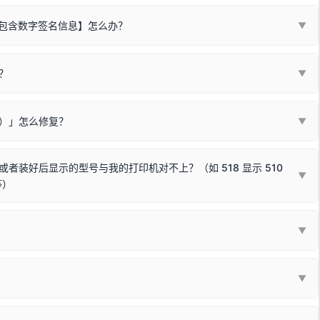
不包含数字签名信息】怎么办？
▼
装程序在运行时会检测您的系统位数，并只安装与系统相匹配的那一部
字签名。部分老旧打印机的原厂驱动，往往会弹出此类提示。
？
代表与您当前电脑系统相兼容的驱动已安装成功。
▼
安全限制，
部分新版 Windows 系统（如 Win10/Win11 最新版）已
表与本机系统位数不兼容的驱动（被自动跳过），并不影响正常打印。
装失败。请尝试以下方案：
现了任意一个绿色对勾，直接关闭窗口去打印测试即可。
Win10/Win11 系统不再默认兼容，而非文件安全性问题。
败）」怎么修复？
▼
已完全插紧；
原生USB接口
（前置面板或拓展坞供电不足极易导致识别失败）；
参考：
如何打印Windows系统测试页图文教程
通常和驱动无关，请按以下步骤排查硬件连接：
常使用无需长期关闭系统安全校验。）
，或在设备管理器中点击【扫描检测硬件改动】刷新硬件列表。
装好后显示的型号与我的打印机对不上？（如 518 显示 510
▼
等）
使用前置插口或外接拓展坞；
统重新握手识别；
顺利安装与使用。
▼
或老化的线材是此问题的高发诱因。
因为品牌商在生产时，会将**外观和配置稍有不同，但内部核心芯片和打
列"。
口故障。详细图文请参考：
未知USB设备简易修复教程
*一套通用的驱动程序**。命名时，通常会采用这个系列中的**基础款
▼
器处于正常待机状态；
🔴 红灯
或
🟡 黄灯
闪烁/常亮，一般表示
拔机箱后置原生USB接口；