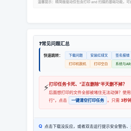
温馨提示：精简版驱动仅包含打印 and 扫描的基础功能，
常见问题汇总
快速跳转：
下载问题
安装红绿叉
签名报错
打印机脱机
打印空白
系统与AR
打印任务卡死、"正在删除"半天删不掉？
⚡
后面想打印的文件全部被堵住无法动弹？使
行"，点击
一键清空打印任务
。只需
3秒
Q
点击下载没反应，或者双击运行提示安全警告、