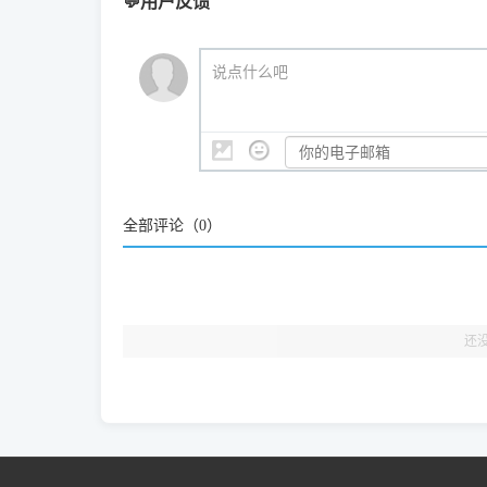
💬用户反馈
站长每天帮人装机时早就会发现并修复了，而且大家
（工具箱全面支持 Win7/8/10/11，终身免费，没
我们会有专人定期查收并整理高频疑难解答，感谢您的
🎯 检验标准：只要驱动顺利装完，设备管理器内
说点什么吧
结显示名称上的细微差别。
全部评论（
0
）
还