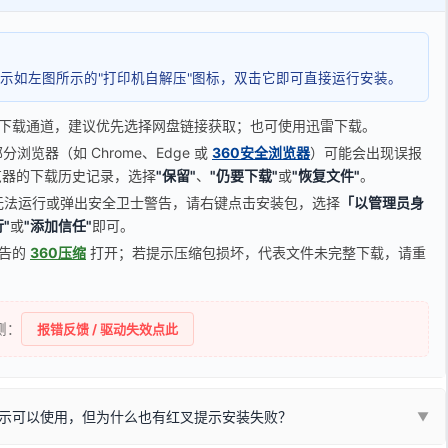
示如左图所示的"打印机自解压"图标，双击它即可直接运行安装。
下载通道，建议优先选择网盘链接获取；也可使用迅雷下载。
览器（如 Chrome、Edge 或
360安全浏览器
）可能会出现误报
器的下载历史记录，选择
"保留"
、
"仍要下载"
或
"恢复文件"
。
无法运行或弹出安全卫士警告，请右键点击安装包，选择
「以管理员身
"
或
"添加信任"
即可。
广告的
360压缩
打开；若提示压缩包损坏，代表文件未完整下载，请重
侧：
报错反馈 / 驱动失效点此
示可以使用，但为什么也有红叉提示安装失败？
▼