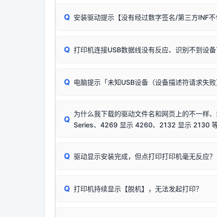
无需担心，这是正常现象。
Q
安装驱动提示【没有经过数字签名/第三方INF
由于本站驱动包集成了32位和64位驱动，自动安
分：
Windows较新版本系统强制校验驱动的安全数
Q
打印机连接USB数据线没有反应、识别不到设备
：
✔ 可以使用了
🛡️ 本站驱动均经过严格签名。但由于微软系统
：代
✘ 安装失败
彻底不再识别老旧驱动的 SHA-1 签名
，导致安
请对照本站安装器左侧的图示进行排查：
结论：只要窗口里出
该报错是因为老款打印机官方使用的是旧版签名，新版 
Q
电脑提示「未知USB设备（设备描述符请求失
首先确认打印机电源已开启，USB数据线两端
临时解决方案：
关闭系统驱动强制签名完整步骤
若使用的是台式机，请优先插到电脑机箱的
后置
安装完成后可打印Windows系统测试页确认连通，
出现该报错说明电脑读取不到打印机硬件信息。这
（提醒：此方式仅在安装老款驱动时临时开启，日常正
排除线材松动后，可尝试更换一条USB数据线
为什么我下载的驱动文件名和网页上的不一样、或者
将USB数据线两端全部拔下，重新插紧；
Q
Series、4269 显示 4260、2132 显示 2130 
台式电脑请务必插在机箱后置USB插口，切勿
关闭打印机电源，等待约5秒后重新开机，让系
🟢 放心：这是正常匹配的官方驱动，通常可以
Q
驱动显示安装完成，但点打印打印机毫无反应？
尝试更换一条带双磁环屏蔽的优质打印线，劣质
这是打印机行业普遍采用的**官方命名规则**。
印功能基本一致**的几十款机型，划归为"同一个系
若进行上述操作后依然无效，可能为打印机主板接
建议通过简易自检，快速划分排查范围：
为了提高开发和维护效率，官方只会为该系列发布*
Q
打印机持续显示【脱机】，无法发起打印？
观察打印机指示灯：
🟢 绿灯常亮
通常代表机
型号**，或者在尾部加上
"Series（系列）"
标识。
缺纸、卡纸或耗材未能被识别。
简单尝试：关闭打印机电源，重启电脑，重新插