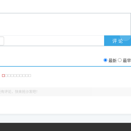
反馈的问题也会及时验证修复，大家完全可以放心下载。
有任何隐藏收费及广告插件。）
支持与厚爱。
没有黄色感叹号，且打印测试能正常出纸，就说明已经完美兼容，无需纠
最新
最早
没有评论，快来抢沙发吧！