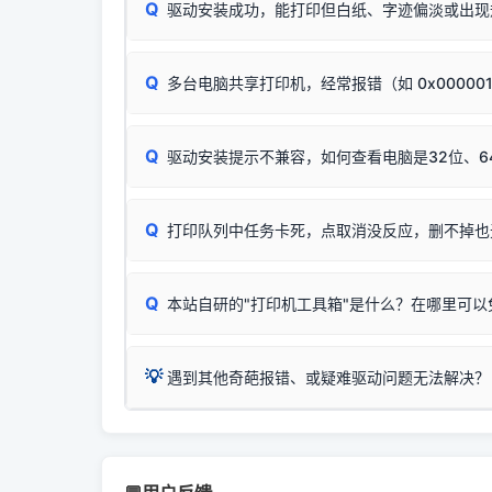
进行简易复印测试（限一体机）：掀开扫描仪盖
Q
驱动安装成功，能打印但白纸、字迹偏淡或出现
进入系统打印队列，点击顶部「打印机」菜单，
📌 行业常见典型例子（它们共用同一个官方驱
试。
若打印任务堆积卡死，可尝试使用本站免费工具
惠普 (HP)
✅ 复印正常 = 打印机硬件良好。故障通常出在
此现象通常与驱动无关，大多为耗材或硬件故障，
完整图文修复指导：
打印机显示脱机一键修复教程
：
HP Smart Tank 511、515、516、518
等
❌ 复印无反应/打印白纸 = 打印机本身存在
Q
多台电脑共享打印机，经常报错（如 0x00000
机身自检或复印同样不正常：激光机可能碳粉耗
：
HP DeskJet 2131、2132、2138
等属于
分步排查方案：
驱动装好无法打印完整排查方案
机身单独测试一切正常，唯独电脑打印时出现异常：
Windows安全补丁更新后，极易导致局域网USB共享模
爱普生 (Epson)
Q
驱动安装提示不兼容，如何查看电脑是32位、6
：
Epson L4266、L4268、L4269
等属于同
✅ 建议首先自查：打印机本身是否支持WiFi
如果您需要选购更换硒鼓或墨盒等，可点击右侧链接
佳能 (Canon)
于本站服务器租用与工具箱的维护。
检查机身背面，是否配有 RJ45 网络接口；
在键盘上同时按下
：
Canon G3820、G3821、G3860
等属于
Q
检查操作面板上是否有类似无线/WiFi的图标或
打印队列中任务卡死，点取消没反应，删不掉也
系统位数与架构类
三星 (Samsung)
打印机具体型号后缀若带有
W / DN / WiFi
，通
您也可以使用本站
：
Samsung SCX-3401、3405
等属于同系
当发送了错误的打印
若打印机本身带有网口/WiFi，请直接将其配置为
观、快速地查看到
Q
本站自研的"打印机工具箱"是什么？在哪里可以
💡 推荐使用工具箱一
共享报错完整修复教程：
0x0000011b报错手工
详细图文指南：
💡 这
如何
下载并打开本站自
这是本站自研开发的**绿色、免安装、无广告维护
💡
遇到其他奇葩报错、或疑难驱动问题无法解决？
进入左侧
「安装维
（备选方案）通过"网络打印共享器"硬件可直接将传
一键重启打印服务，清除各种顽固卡死、无法删
⚠️ ARM架构笔记本提醒：若您的电脑是搭载骁龙处理器的
💡 通俗类比：
这就好比 iPhone 15、iPhon
印机，多电脑连接不求人、不受补丁影响。
在系统工具模块下
智能扫描并查看打印机当前的真实硬件端口；
X86/X64 驱动将无法兼容，必须联系官方寻求专
为"iOS 17"的安装包。这里的 510 Series / 42
您可以将您遇到的问题反馈给我们。请务必附带：
粉碎缓存残留并重
新手免输命令行，一键呼出各种系统底层打印设
打印机工具箱下载
👨‍💻 站长有话说：
📬 统
官方免费下载入口：
https://www.dyjqd.com/ap
咱几乎每天都在远程帮网友安装各种打印机驱动。本