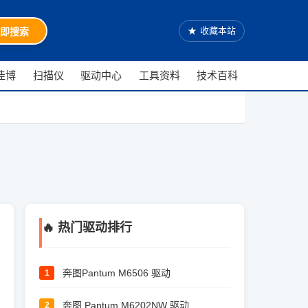
★
收藏本站
即搜索
佳博
扫描仪
驱动中心
工具资料
技术百科
🔥 热门驱动排行
奔图Pantum M6506 驱动
1
奔图 Pantum M6202NW 驱动
2