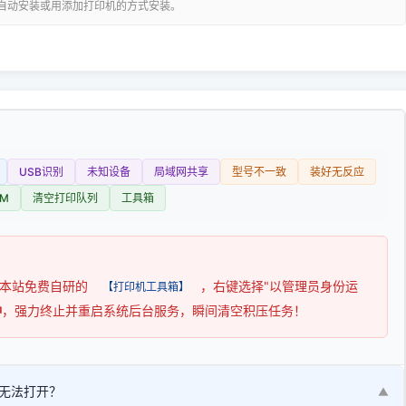
可自动安装或用添加打印机的方式安装。
USB识别
未知设备
局域网共享
型号不一致
装好无反应
M
清空打印队列
工具箱
用本站免费自研的
，右键选择"以管理员身份运
【打印机工具箱】
钟
，强力终止并重启系统后台服务，瞬间清空积压任务！
无法打开？
▼