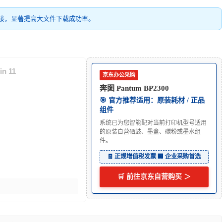
接，显著提高大文件下载成功率。
n 11
京东办公采购
奔图 Pantum BP2300
🎯 官方推荐适用：原装耗材 / 正品
组件
系统已为您智能配对当前打印机型号适用
的原装自营硒鼓、墨盒、碳粉或墨水组
件。
🧾 正规增值税发票
|
🏢 企业采购首选
🛒 前往京东自营购买 ＞