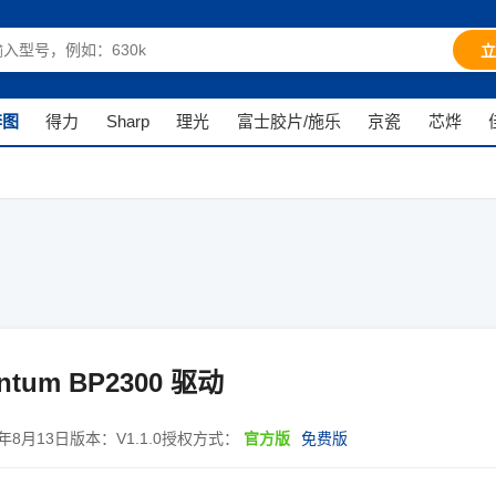
立
奔图
得力
Sharp
理光
富士胶片/施乐
京瓷
芯烨
ntum BP2300 驱动
5年8月13日
版本：
V1.1.0
授权方式：
官方版
免费版