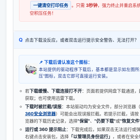
一键清空打印任务
。只需
3秒钟
，强力终止并重启系
空积压任务！
Q
点击下载没反应，或者双击运行提示安全警告、无法打开？
📌 下载后请认准这个图标：
本站提供的驱动程序下载后，基本都是显示如左图所
压"图标，双击它即可直接运行安装。
若
下载缓慢、下载连接打不开
：页面若提供网盘下载通道，
获取；也可使用迅雷下载。
下载时被拦截/误报
：本站驱动均为安全文件，部分浏览器（如 C
360安全浏览器
）可能会出现误报拦截。若提示拦截，请按
览器的下载历史记录，选择
"保留"
、
"仍要下载"
或
"恢复文件
运行或 360 提示阻止
：下载完成后，如果双击无法运行或
右键点击安装包，选择
「以管理员身份运行」
，或者在安全