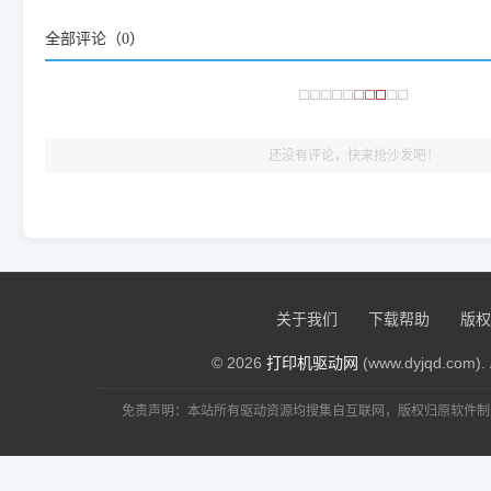
频使用的，要是驱动有错或者不能用，站长每天帮人装机时早就
全部评论（
0
）
大家反馈的问题也会及时验证修复，大家完全可以放心下载。
🎯 检验标准：只要驱动顺利装完，设备管理器内没有黄色感叹
出纸，就说明已经完美兼容，无需纠结显示名称上的细微差别
还没有评论，快来抢沙发吧！
关于我们
下载帮助
版权
© 2026
打印机驱动网
(www.dyjqd.com). 
免责声明：本站所有驱动资源均搜集自互联网，版权归原软件制