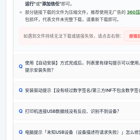
运行"
或
"添加信任"
即可。
部分链接下载的文件为压缩文件，推荐使用无广告的
360
包损坏，代表文件未完整下载，请重新下载即可。
如遇到文件持续无法下载或链接失效，请点击右侧：
报错反
使用【自动安装】方式完成后，列表里有绿勾提示可以使用
Q
提示安装失败？
无需担心，这是正常现象。
Q
安装驱动提示【没有经过数字签名/第三方INF不包含数字
由于本站驱动包集成了32位和64位驱动，自动安装程序在运
数，并只安装与系统相匹配的那一部分：
Windows较新版本系统强制校验驱动的安全数字签名。部分
Q
往往会弹出此类提示。
打印机连接USB数据线没有反应、识别不到设备？
：代表与您当
✔ 可以使用了
动已安装成功。
🛡️ 本站驱动均经过严格签名。但由于微软系统安全限制，
部
请对照本站安装器左侧的图示进行排查：
：代表与本机系
✘ 安装失败
系统（如 Win10/Win11 最新版）已彻底不再识别老旧驱动的
Q
电脑提示「未知USB设备（设备描述符请求失败）」怎么修
首先确认打印机电源已开启，USB数据线两端已完全插紧；
（被自动跳过），并不影响正
致安装失败。请尝试以下方案：