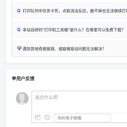
✅ 建议首先自查：打印机本身是否支持WiFi/无线或有线
试页、端口或驱动配置。
为
HP DeskJet 2130 Series
.
式最稳定）
在键盘上同时按下
+
Win
P
Q
爱普生 (Epson)
打印队列中任务卡死，点取消没反应，删不掉也无法继续打
一键打开系统属性，即可查看
如果您需要选购更换硒鼓或墨盒等，可点击右侧链接查看。微薄
检查机身背面，是否配有 RJ45 网络接口；
：
Epson L4266、L4268、L4269
等属于同系列，官方
型。
于本站服务器租用与工具箱的维护。
检查操作面板上是否有类似无线/WiFi的图标或按键；
为
Epson L4260 Series
.
当发送了错误的打印指令、想删
您也可以使用本站自研的
【打
Q
本站自研的"打印机工具箱"是什么？在哪里可以免费下载？
查看高性价比耗材 ＞
打印机具体型号后缀若带有
佳能 (Canon)
W / DN / WiFi
，通常代表具备
得等好久才有反应挺浪费时间的
在左下角"系统信息"一栏中，
：
Canon G3820、G3821、G3860
等属于同系列，官
若打印机本身带有网口/WiFi，请直接将其配置为网络打印模
到当前的操作系统版本以及系
💡 推荐使用工具箱一键清理：
这是本站自研开发的**绿色、免安装、无广告维护小工具**，
为
Canon G3020 Series
.
USB局域网共享方案。
💡
下载并打开本站自研的
【打印
疑难操作：
遇到其他奇葩报错、或疑难驱动问题无法解决？
详细图文指南：
如何查看自己电
三星 (Samsung)
进入左侧
「安装维护」
菜单；
共享报错完整修复教程：
0x0000011b报错手工解决办法
一键重启打印服务，清除各种顽固卡死、无法删除的打印队
您可以将您遇到的问题反馈给我们。请务必附带：
打印机完整型
：
Samsung SCX-3401、3405
等属于同系列，官方驱
在系统工具模块下，点击
【清
智能扫描并查看打印机当前的真实硬件端口；
⚠️ ARM架构笔记本提醒：若您的电脑是搭载骁龙处理器的超薄本、Su
遇到故障时的具体报错弹窗截图
。
Samsung SCX-3400 Series
.
（备选方案）通过"网络打印共享器"硬件可直接将传统USB打印
件将自动安全停止后台服务、
Windows ARM 系统设备，普通的 X86/X64 驱动将无法
新手免输命令行，一键呼出各种系统底层打印设置。
印机，多电脑连接不求人、不受补丁影响。
新启动打印引擎，一键彻底解
门的 ARM 专用驱动。普通电脑用户请忽略本条。
💬用户反馈
💡 这种情况特别多，这里不一一列举。
📬 统一反馈邮箱：
dyjqd@qq.com
官方免费下载入口：
https://www.dyjqd.com/api/down.htm
查看打印共享服务器 ＞
打印机工具箱下载地址：
（工具箱全面支持 Win7/8/10/11，终身免费，没有任何隐藏收费
https://www.dyjqd.com/ap
我们会有专人定期查收并整理高频疑难解答，感谢您的支持与厚爱
💡 通俗类比：
这就好比 iPhone 15、iPhone 15 Pro 外
说点什么吧
系统时，下载的都是同一个统称为"iOS 17"的安装包。这里的 510 Se
是它们共享的"系统"。
👨‍💻 站长有话说：
咱几乎每天都在远程帮网友安装各种打印机驱动。本站提供的驱