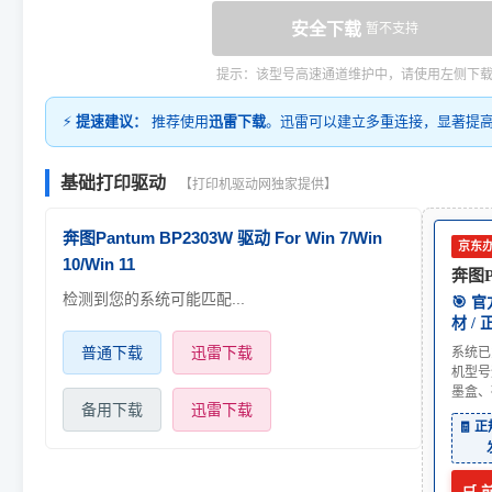
安全下载
暂不支持
提示：该型号高速通道维护中，请使用左侧下
⚡
提速建议：
推荐使用
迅雷下载
。迅雷可以建立多重连接，显著提
基础打印驱动
【打印机驱动网独家提供】
奔图Pantum BP2303W 驱动 For Win 7/Win
京东
10/Win 11
奔图P
检测到您的系统可能匹配...
🎯 
材 /
普通下载
迅雷下载
系统已
机型号
墨盒、
备用下载
迅雷下载
🧾 