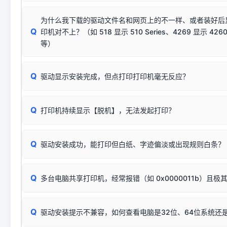
若使用的是台式机，请优先插到电脑机箱的
后置原生USB接
结论：只要窗口里出现了任意一
出现该报错说明电脑读取不到打印机硬件信息。这通常和驱动
该报错是因为老款打印机官方使用的是旧版签名，新版 Win10/W
供电不足极易导致识别失败）；
窗口去打印测试即可。
为什么我下载的驱动文件名和网页上的不一样、或者装好后
查硬件连接：
容，而非文件安全性问题。
排除线材松动后，可尝试更换一条USB数据线，或在设备管
Q
印机对不上？（如 518 显示 510 Series、4269 显示 4260
将USB数据线两端全部拔下，重新插紧；
临时解决方案：
关闭系统驱动强制签名完整步骤
安装完成后可打印Windows系统测试页确认连通，参考：
如何打
硬件改动】刷新硬件列表。
等）
台式电脑请务必插在机箱后置USB插口，切勿使用前置插口
页图文教程
（提醒：此方式仅在安装老款驱动时临时开启，日常正常使用无需
关闭打印机电源，等待约5秒后重新开机，让系统重新握手
🟢 放心：这是正常匹配的官方驱动，通常可以顺利安装与
验。）
Q
驱动显示安装完成，但点打印打印机毫无反应？
尝试更换一条带双磁环屏蔽的优质打印线，劣质或老化的线
这是打印机行业普遍采用的**官方命名规则**。因为品牌商在
因。
配置稍有不同，但内部核心芯片和打印功能基本一致**的几十
建议通过简易自检，快速划分排查范围：
系列"。
若进行上述操作后依然无效，可能为打印机主板接口故障。详
Q
打印机持续显示【脱机】，无法发起打印？
观察打印机指示灯：
🟢 绿灯常亮
通常代表机器处于正常
USB设备简易修复教程
为了提高开发和维护效率，官方只会为该系列发布**一套通用的
或
🟡 黄灯
闪烁/常亮，一般表示缺纸、卡纸或耗材未能
时，通常会采用这个系列中的**基础款型号**，或者在尾部加
简单尝试：关闭打印机电源，重启电脑，重新插拔机箱后置原
识。
Q
进行简易复印测试（限一体机）：掀开扫描仪盖板，原稿朝
驱动安装成功，能打印但白纸、字迹偏淡或出现规则白条？
进入系统打印队列，点击顶部「打印机」菜单，检查并
取消
按下带有复印标识
的按键测试。
机」
选项；
此现象通常与驱动无关，大多为耗材或硬件故障，请优先进行机
✅ 复印正常 = 打印机硬件良好。故障通常出在电脑驱动、
📌 行业常见典型例子（它们共用同一个官方驱动包）：
若打印任务堆积卡死，可尝试使用本站免费工具箱，一键修
Q
断：
多台电脑共享打印机，经常报错（如 0x0000011b）且极
上；
惠普 (HP)
完整图文修复指导：
打印机显示脱机一键修复教程
❌ 复印无反应/打印白纸 = 打印机本身存在硬件故障。重
机身自检或复印同样不正常：激光机可能碳粉耗尽、硒鼓寿
：
HP Smart Tank 511、515、516、518
等属于同系列
Windows安全补丁更新后，极易导致局域网USB共享模式下报错 `0
系售后或商家。
能墨盒干涸、喷头堵塞。
显示为
HP Smart Tank 510 Series
.
Q
频繁脱机。
驱动安装提示不兼容，如何查看电脑是32位、64位系统还是
分步排查方案：
驱动装好无法打印完整排查方案
机身单独测试一切正常，唯独电脑打印时出现异常：需重新检测 
：
HP DeskJet 2131、2132、2138
等属于同系列，官方