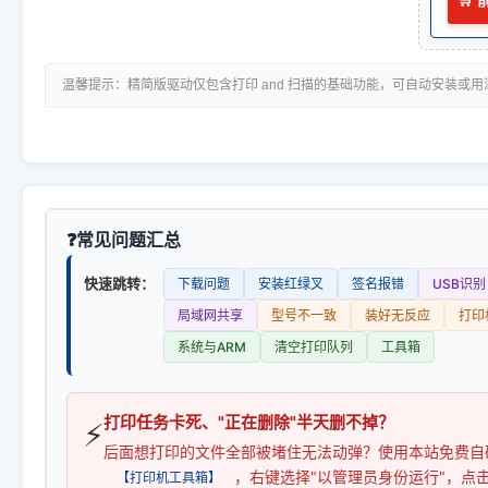
🛒
温馨提示：精简版驱动仅包含打印 and 扫描的基础功能，可自动安装或
常见问题汇总
快速跳转：
下载问题
安装红绿叉
签名报错
USB识别
局域网共享
型号不一致
装好无反应
打印
系统与ARM
清空打印队列
工具箱
打印任务卡死、"正在删除"半天删不掉？
⚡
后面想打印的文件全部被堵住无法动弹？使用本站免费自
，右键选择"以管理员身份运行"，点
【打印机工具箱】