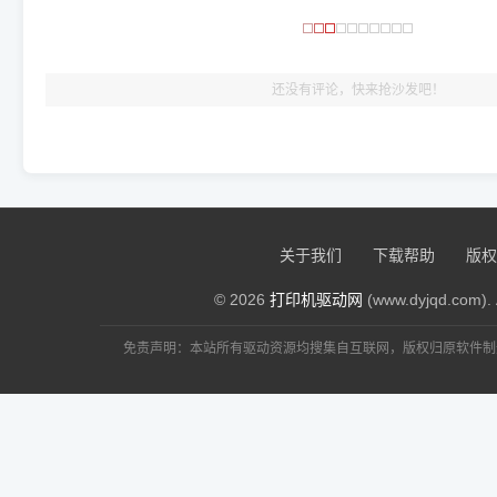
🎯 检验标准：只要驱动顺利装完，设备管理器内没有黄色感叹
出纸，就说明已经完美兼容，无需纠结显示名称上的细微差别
还没有评论，快来抢沙发吧！
关于我们
下载帮助
版权
© 2026
打印机驱动网
(www.dyjqd.com). 
免责声明：本站所有驱动资源均搜集自互联网，版权归原软件制