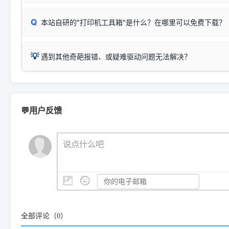
：
Epson L4266、L4268、L4269
等属于同系列，官方
型。
于本站服务器租用与工具箱的维护。
检查操作面板上是否有类似无线/WiFi的图标或按键；
为
Epson L4260 Series
.
当发送了错误的打印指令、想删
您也可以使用本站自研的
【打
Q
本站自研的"打印机工具箱"是什么？在哪里可以免费下载？
查看高性价比耗材 ＞
打印机具体型号后缀若带有
佳能 (Canon)
W / DN / WiFi
，通常代表具备
得等好久才有反应挺浪费时间的
在左下角"系统信息"一栏中，
：
Canon G3820、G3821、G3860
等属于同系列，官
若打印机本身带有网口/WiFi，请直接将其配置为网络打印模
到当前的操作系统版本以及系
💡 推荐使用工具箱一键清理：
这是本站自研开发的**绿色、免安装、无广告维护小工具**，
为
Canon G3020 Series
.
USB局域网共享方案。
💡
下载并打开本站自研的
【打印
疑难操作：
遇到其他奇葩报错、或疑难驱动问题无法解决？
详细图文指南：
如何查看自己电
三星 (Samsung)
进入左侧
「安装维护」
菜单；
共享报错完整修复教程：
0x0000011b报错手工解决办法
一键重启打印服务，清除各种顽固卡死、无法删除的打印队
您可以将您遇到的问题反馈给我们。请务必附带：
打印机完整型
：
Samsung SCX-3401、3405
等属于同系列，官方驱
在系统工具模块下，点击
【清
智能扫描并查看打印机当前的真实硬件端口；
⚠️ ARM架构笔记本提醒：若您的电脑是搭载骁龙处理器的超薄本、Su
遇到故障时的具体报错弹窗截图
。
Samsung SCX-3400 Series
.
（备选方案）通过"网络打印共享器"硬件可直接将传统USB打印
件将自动安全停止后台服务、
Windows ARM 系统设备，普通的 X86/X64 驱动将无法
新手免输命令行，一键呼出各种系统底层打印设置。
印机，多电脑连接不求人、不受补丁影响。
新启动打印引擎，一键彻底解
门的 ARM 专用驱动。普通电脑用户请忽略本条。
💬用户反馈
💡 这种情况特别多，这里不一一列举。
📬 统一反馈邮箱：
dyjqd@qq.com
官方免费下载入口：
https://www.dyjqd.com/api/down.htm
查看打印共享服务器 ＞
打印机工具箱下载地址：
（工具箱全面支持 Win7/8/10/11，终身免费，没有任何隐藏收费
https://www.dyjqd.com/ap
我们会有专人定期查收并整理高频疑难解答，感谢您的支持与厚爱
💡 通俗类比：
这就好比 iPhone 15、iPhone 15 Pro 外
说点什么吧
系统时，下载的都是同一个统称为"iOS 17"的安装包。这里的 510 Se
是它们共享的"系统"。
👨‍💻 站长有话说：
咱几乎每天都在远程帮网友安装各种打印机驱动。本站提供的驱
频使用的，要是驱动有错或者不能用，站长每天帮人装机时早就
全部评论（
0
）
大家反馈的问题也会及时验证修复，大家完全可以放心下载。