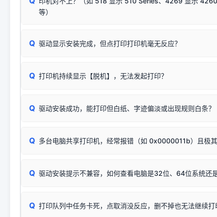
Q
印机对不上？（如 518 显示 510 Series、4269 显示 4260
将USB数据线两端全部拔下，重新插紧；
临时解决方案：
关闭系统驱动强制签名完整步骤
安装完成后可打印Windows系统测试页确认连通，参考：
如何打
硬件改动】刷新硬件列表。
等）
台式电脑请务必插在机箱后置USB插口，切勿使用前置插口
页图文教程
（提醒：此方式仅在安装老款驱动时临时开启，日常正常使用无需
关闭打印机电源，等待约5秒后重新开机，让系统重新握手
🟢 放心：这是正常匹配的官方驱动，通常可以顺利安装与
验。）
Q
驱动显示安装完成，但点打印打印机毫无反应？
尝试更换一条带双磁环屏蔽的优质打印线，劣质或老化的线
这是打印机行业普遍采用的**官方命名规则**。因为品牌商在
因。
配置稍有不同，但内部核心芯片和打印功能基本一致**的几十
建议通过简易自检，快速划分排查范围：
系列"。
若进行上述操作后依然无效，可能为打印机主板接口故障。详
Q
打印机持续显示【脱机】，无法发起打印？
观察打印机指示灯：
🟢 绿灯常亮
通常代表机器处于正常
USB设备简易修复教程
为了提高开发和维护效率，官方只会为该系列发布**一套通用的
或
🟡 黄灯
闪烁/常亮，一般表示缺纸、卡纸或耗材未能
时，通常会采用这个系列中的**基础款型号**，或者在尾部加
简单尝试：关闭打印机电源，重启电脑，重新插拔机箱后置原
识。
Q
进行简易复印测试（限一体机）：掀开扫描仪盖板，原稿朝
驱动安装成功，能打印但白纸、字迹偏淡或出现规则白条？
进入系统打印队列，点击顶部「打印机」菜单，检查并
取消
按下带有复印标识
的按键测试。
机」
选项；
此现象通常与驱动无关，大多为耗材或硬件故障，请优先进行机
✅ 复印正常 = 打印机硬件良好。故障通常出在电脑驱动、
📌 行业常见典型例子（它们共用同一个官方驱动包）：
若打印任务堆积卡死，可尝试使用本站免费工具箱，一键修
Q
断：
多台电脑共享打印机，经常报错（如 0x0000011b）且极
上；
惠普 (HP)
完整图文修复指导：
打印机显示脱机一键修复教程
❌ 复印无反应/打印白纸 = 打印机本身存在硬件故障。重
机身自检或复印同样不正常：激光机可能碳粉耗尽、硒鼓寿
：
HP Smart Tank 511、515、516、518
等属于同系列
Windows安全补丁更新后，极易导致局域网USB共享模式下报错 `0
系售后或商家。
能墨盒干涸、喷头堵塞。
显示为
HP Smart Tank 510 Series
.
Q
频繁脱机。
驱动安装提示不兼容，如何查看电脑是32位、64位系统还是
分步排查方案：
驱动装好无法打印完整排查方案
机身单独测试一切正常，唯独电脑打印时出现异常：需重新检测 
：
HP DeskJet 2131、2132、2138
等属于同系列，官方
✅ 建议首先自查：打印机本身是否支持WiFi/无线或有线
试页、端口或驱动配置。
为
HP DeskJet 2130 Series
.
式最稳定）
在键盘上同时按下
+
Win
P
Q
爱普生 (Epson)
打印队列中任务卡死，点取消没反应，删不掉也无法继续打
一键打开系统属性，即可查看
如果您需要选购更换硒鼓或墨盒等，可点击右侧链接查看。微薄
检查机身背面，是否配有 RJ45 网络接口；