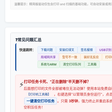
温馨提示：精简版驱动仅包含打印 and 扫描的基础功能，可自动安装或
常见问题汇总
快速跳转：
下载问题
安装红绿叉
签名报错
USB识别
局域网共享
型号不一致
装好无反应
打印
系统与ARM
清空打印队列
工具箱
打印任务卡死、"正在删除"半天删不掉？
⚡
后面想打印的文件全部被堵住无法动弹？使用本站免费自
，右键选择"以管理员身份运行"，点
【打印机工具箱】
一键清空打印任务
。只需
3秒钟
，强力终止并重启系
空积压任务！