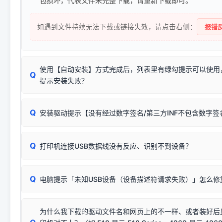
包损坏，代表文件未完整下载，请重新下载即可。
如遇到文件持续无法下载或链接失效，请点击右侧：
报错反
使用【自动安装】方式完成后，列表里有绿勾提示可以使用
Q
提示安装失败？
无需担心，这是正常现象。
Q
安装驱动提示【没有经过数字签名/第三方INF不包含数字
由于本站驱动包集成了32位和64位驱动，自动安装程序在运
数，并只安装与系统相匹配的那一部分：
Windows较新版本系统强制校验驱动的安全数字签名。部分
Q
往往会弹出此类提示。
打印机连接USB数据线没有反应、识别不到设备？
：代表与您当
✔ 可以使用了
动已安装成功。
🛡️ 本站驱动均经过严格签名。但由于微软系统安全限制，
部
请对照本站安装器左侧的图示进行排查：
：代表与本机系
✘ 安装失败
系统（如 Win10/Win11 最新版）已彻底不再识别老旧驱动的
Q
电脑提示「未知USB设备（设备描述符请求失败）」怎么修
首先确认打印机电源已开启，USB数据线两端已完全插紧；
（被自动跳过），并不影响正
致安装失败。请尝试以下方案：
若使用的是台式机，请优先插到电脑机箱的
后置原生USB接
结论：只要窗口里出现了任意一
出现该报错说明电脑读取不到打印机硬件信息。这通常和驱动
该报错是因为老款打印机官方使用的是旧版签名，新版 Win10/W
供电不足极易导致识别失败）；
窗口去打印测试即可。
为什么我下载的驱动文件名和网页上的不一样、或者装好后
查硬件连接：
容，而非文件安全性问题。
排除线材松动后，可尝试更换一条USB数据线，或在设备管