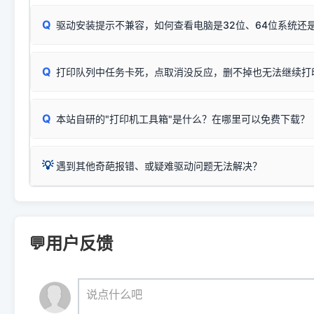
：
HP Smart Tank 511、515、516、518
等属于同系列
Windows安全补丁更新后，极易导致局域网USB共享模式下报错 `0
系售后或商家。
能墨盒干涸、喷头堵塞。
显示为
HP Smart Tank 510 Series
.
Q
频繁脱机。
驱动安装提示不兼容，如何查看电脑是32位、64位系统还是
分步排查方案：
驱动装好无法打印完整排查方案
机身单独测试一切正常，唯独电脑打印时出现异常：需重新检测 
：
HP DeskJet 2131、2132、2138
等属于同系列，官方
✅ 建议首先自查：打印机本身是否支持WiFi/无线或有线
试页、端口或驱动配置。
为
HP DeskJet 2130 Series
.
式最稳定）
在键盘上同时按下
+
Win
P
Q
爱普生 (Epson)
打印队列中任务卡死，点取消没反应，删不掉也无法继续打
一键打开系统属性，即可查看
如果您需要选购更换硒鼓或墨盒等，可点击右侧链接查看。微薄
检查机身背面，是否配有 RJ45 网络接口；
：
Epson L4266、L4268、L4269
等属于同系列，官方
型。
于本站服务器租用与工具箱的维护。
检查操作面板上是否有类似无线/WiFi的图标或按键；
为
Epson L4260 Series
.
当发送了错误的打印指令、想删
您也可以使用本站自研的
【打
Q
本站自研的"打印机工具箱"是什么？在哪里可以免费下载？
查看高性价比耗材 ＞
打印机具体型号后缀若带有
佳能 (Canon)
W / DN / WiFi
，通常代表具备
得等好久才有反应挺浪费时间的
在左下角"系统信息"一栏中，
：
Canon G3820、G3821、G3860
等属于同系列，官
若打印机本身带有网口/WiFi，请直接将其配置为网络打印模
到当前的操作系统版本以及系
💡 推荐使用工具箱一键清理：
这是本站自研开发的**绿色、免安装、无广告维护小工具**，
为
Canon G3020 Series
.
USB局域网共享方案。
💡
下载并打开本站自研的
【打印
疑难操作：
遇到其他奇葩报错、或疑难驱动问题无法解决？
详细图文指南：
如何查看自己电
三星 (Samsung)
进入左侧
「安装维护」
菜单；
共享报错完整修复教程：
0x0000011b报错手工解决办法
一键重启打印服务，清除各种顽固卡死、无法删除的打印队
您可以将您遇到的问题反馈给我们。请务必附带：
打印机完整型
：
Samsung SCX-3401、3405
等属于同系列，官方驱
在系统工具模块下，点击
【清
智能扫描并查看打印机当前的真实硬件端口；
⚠️ ARM架构笔记本提醒：若您的电脑是搭载骁龙处理器的超薄本、Su
遇到故障时的具体报错弹窗截图
。
Samsung SCX-3400 Series
.
（备选方案）通过"网络打印共享器"硬件可直接将传统USB打印
件将自动安全停止后台服务、
Windows ARM 系统设备，普通的 X86/X64 驱动将无法
新手免输命令行，一键呼出各种系统底层打印设置。
印机，多电脑连接不求人、不受补丁影响。
新启动打印引擎，一键彻底解
门的 ARM 专用驱动。普通电脑用户请忽略本条。
💬用户反馈
💡 这种情况特别多，这里不一一列举。
📬 统一反馈邮箱：
dyjqd@qq.com
官方免费下载入口：
https://www.dyjqd.com/api/down.htm
查看打印共享服务器 ＞
打印机工具箱下载地址：
（工具箱全面支持 Win7/8/10/11，终身免费，没有任何隐藏收费
https://www.dyjqd.com/ap
我们会有专人定期查收并整理高频疑难解答，感谢您的支持与厚爱
💡 通俗类比：
这就好比 iPhone 15、iPhone 15 Pro 外
说点什么吧
系统时，下载的都是同一个统称为"iOS 17"的安装包。这里的 510 Se