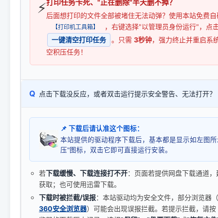
打印任务卡死、"正在删除"半天删不掉？
⚡
后面想打印的文件全部被堵住无法动弹？使用本站免费自
，右键选择"以管理员身份运行"，点
【打印机工具箱】
一键清空打印任务
。只需
3秒钟
，强力终止并重启系
空积压任务！
Q
点击下载没反应，或者双击运行提示安全警告、无法打开？
📌 下载后请认准这个图标：
本站提供的驱动程序下载后，基本都是显示如左图所
压"图标，双击它即可直接运行安装。
若
下载缓慢、下载连接打不开
：页面若提供网盘下载通道，
获取；也可使用迅雷下载。
下载时被拦截/误报
：本站驱动均为安全文件，部分浏览器（如 C
360安全浏览器
）可能会出现误报拦截。若提示拦截，请按