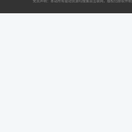
免责声明：本站所有驱动资源均搜集自互联网，版权归原软件制