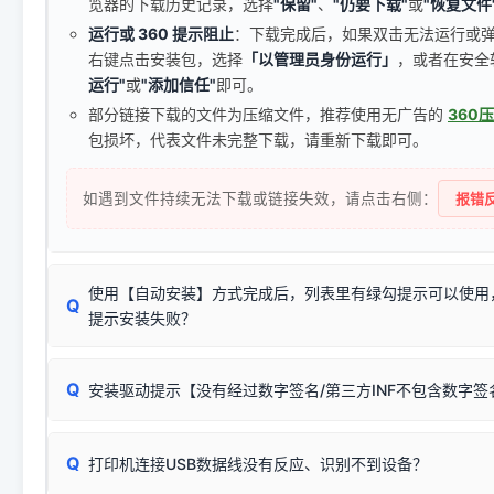
览器的下载历史记录，选择
"保留"
、
"仍要下载"
或
"恢复文件
运行或 360 提示阻止
：下载完成后，如果双击无法运行或
右键点击安装包，选择
「以管理员身份运行」
，或者在安全
运行"
或
"添加信任"
即可。
部分链接下载的文件为压缩文件，推荐使用无广告的
360
包损坏，代表文件未完整下载，请重新下载即可。
如遇到文件持续无法下载或链接失效，请点击右侧：
报错反
使用【自动安装】方式完成后，列表里有绿勾提示可以使用
Q
提示安装失败？
无需担心，这是正常现象。
Q
安装驱动提示【没有经过数字签名/第三方INF不包含数字
由于本站驱动包集成了32位和64位驱动，自动安装程序在运
数，并只安装与系统相匹配的那一部分：
Windows较新版本系统强制校验驱动的安全数字签名。部分
Q
往往会弹出此类提示。
打印机连接USB数据线没有反应、识别不到设备？
：代表与您当
✔ 可以使用了
动已安装成功。