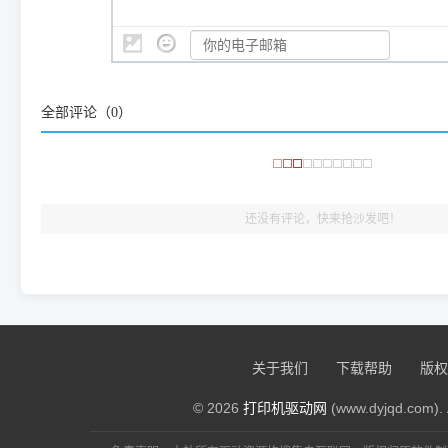
是它们共享的"系统"。
👨‍💻 站长有话说：
咱几乎每天都在远程帮网友安装各种打印机驱动。本站提供的驱
频使用的，要是驱动有错或者不能用，站长每天帮人装机时早就
大家反馈的问题也会及时验证修复，大家完全可以放心下载。
全部评论（
0
）
🎯 检验标准：只要驱动顺利装完，设备管理器内没有黄色感叹
出纸，就说明已经完美兼容，无需纠结显示名称上的细微差别
还没有评论，快来抢沙发吧！
关于我们
下载帮助
版权
© 2026
打印机驱动网
(www.dyjqd.com). 