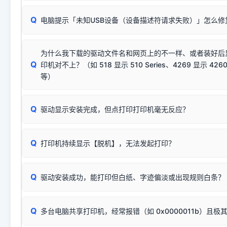
🛡️ 本站驱动均经过严格签名。但由于微软系统安全限制，
部
请对照本站安装器左侧的图示进行排查：
：代表与本机系
✘ 安装失败
系统（如 Win10/Win11 最新版）已彻底不再识别老旧驱动的
Q
电脑提示「未知USB设备（设备描述符请求失败）」怎么修
首先确认打印机电源已开启，USB数据线两端已完全插紧；
（被自动跳过），并不影响正
致安装失败。请尝试以下方案：
若使用的是台式机，请优先插到电脑机箱的
后置原生USB接
结论：只要窗口里出现了任意一
出现该报错说明电脑读取不到打印机硬件信息。这通常和驱动
该报错是因为老款打印机官方使用的是旧版签名，新版 Win10/W
供电不足极易导致识别失败）；
窗口去打印测试即可。
为什么我下载的驱动文件名和网页上的不一样、或者装好后
查硬件连接：
容，而非文件安全性问题。
排除线材松动后，可尝试更换一条USB数据线，或在设备管
Q
印机对不上？（如 518 显示 510 Series、4269 显示 4260
将USB数据线两端全部拔下，重新插紧；
临时解决方案：
关闭系统驱动强制签名完整步骤
安装完成后可打印Windows系统测试页确认连通，参考：
如何打
硬件改动】刷新硬件列表。
等）
台式电脑请务必插在机箱后置USB插口，切勿使用前置插口
页图文教程
（提醒：此方式仅在安装老款驱动时临时开启，日常正常使用无需
关闭打印机电源，等待约5秒后重新开机，让系统重新握手
🟢 放心：这是正常匹配的官方驱动，通常可以顺利安装与
验。）
Q
驱动显示安装完成，但点打印打印机毫无反应？
尝试更换一条带双磁环屏蔽的优质打印线，劣质或老化的线
这是打印机行业普遍采用的**官方命名规则**。因为品牌商在
因。
配置稍有不同，但内部核心芯片和打印功能基本一致**的几十
建议通过简易自检，快速划分排查范围：
系列"。
若进行上述操作后依然无效，可能为打印机主板接口故障。详
Q
打印机持续显示【脱机】，无法发起打印？
观察打印机指示灯：
🟢 绿灯常亮
通常代表机器处于正常
USB设备简易修复教程
为了提高开发和维护效率，官方只会为该系列发布**一套通用的
或
🟡 黄灯
闪烁/常亮，一般表示缺纸、卡纸或耗材未能
时，通常会采用这个系列中的**基础款型号**，或者在尾部加
简单尝试：关闭打印机电源，重启电脑，重新插拔机箱后置原
识。
Q
进行简易复印测试（限一体机）：掀开扫描仪盖板，原稿朝
驱动安装成功，能打印但白纸、字迹偏淡或出现规则白条？
进入系统打印队列，点击顶部「打印机」菜单，检查并
取消
按下带有复印标识
的按键测试。
机」
选项；
此现象通常与驱动无关，大多为耗材或硬件故障，请优先进行机
✅ 复印正常 = 打印机硬件良好。故障通常出在电脑驱动、
📌 行业常见典型例子（它们共用同一个官方驱动包）：
若打印任务堆积卡死，可尝试使用本站免费工具箱，一键修
Q
断：
多台电脑共享打印机，经常报错（如 0x0000011b）且极
上；
惠普 (HP)
完整图文修复指导：
打印机显示脱机一键修复教程
❌ 复印无反应/打印白纸 = 打印机本身存在硬件故障。重
机身自检或复印同样不正常：激光机可能碳粉耗尽、硒鼓寿