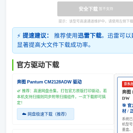
安全下载
暂不支持
提示：该型号高速通道维护中，请使用左侧下
⚡
提速建议：
推荐使用
迅雷下载
。迅雷可以
显著提高大文件下载成功率。
官方驱动下载
奔图 Pantum CM2128ADW 驱动
京东
🌿 推荐：高速网盘合集，打包官方原版打印驱动，若
奔图 P
本机支持扫描则同步附带扫描组件，一次下载即可搞
DW
定！
🎯 
材 /
☁️ 网盘极速下载（推荐）
系统已
机型号
墨盒、