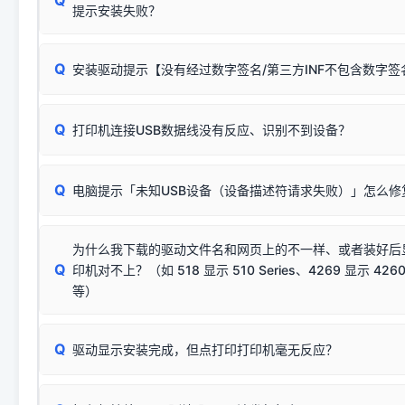
提示安装失败？
无需担心，这是正常现象。
Q
安装驱动提示【没有经过数字签名/第三方INF不包含数字
由于本站驱动包集成了32位和64位驱动，自动安装程序在运
数，并只安装与系统相匹配的那一部分：
Windows较新版本系统强制校验驱动的安全数字签名。部分
Q
往往会弹出此类提示。
打印机连接USB数据线没有反应、识别不到设备？
：代表与您当
✔ 可以使用了
动已安装成功。
🛡️ 本站驱动均经过严格签名。但由于微软系统安全限制，
部
请对照本站安装器左侧的图示进行排查：
：代表与本机系
✘ 安装失败
系统（如 Win10/Win11 最新版）已彻底不再识别老旧驱动的
Q
电脑提示「未知USB设备（设备描述符请求失败）」怎么修
首先确认打印机电源已开启，USB数据线两端已完全插紧；
（被自动跳过），并不影响正
致安装失败。请尝试以下方案：
若使用的是台式机，请优先插到电脑机箱的
后置原生USB接
结论：只要窗口里出现了任意一
出现该报错说明电脑读取不到打印机硬件信息。这通常和驱动
该报错是因为老款打印机官方使用的是旧版签名，新版 Win10/W
供电不足极易导致识别失败）；
窗口去打印测试即可。
为什么我下载的驱动文件名和网页上的不一样、或者装好后
查硬件连接：
容，而非文件安全性问题。
排除线材松动后，可尝试更换一条USB数据线，或在设备管
Q
印机对不上？（如 518 显示 510 Series、4269 显示 4260
将USB数据线两端全部拔下，重新插紧；
临时解决方案：
关闭系统驱动强制签名完整步骤
安装完成后可打印Windows系统测试页确认连通，参考：
如何打
硬件改动】刷新硬件列表。
等）
台式电脑请务必插在机箱后置USB插口，切勿使用前置插口
页图文教程
（提醒：此方式仅在安装老款驱动时临时开启，日常正常使用无需
关闭打印机电源，等待约5秒后重新开机，让系统重新握手
🟢 放心：这是正常匹配的官方驱动，通常可以顺利安装与
验。）
Q
驱动显示安装完成，但点打印打印机毫无反应？
尝试更换一条带双磁环屏蔽的优质打印线，劣质或老化的线
这是打印机行业普遍采用的**官方命名规则**。因为品牌商在
因。
配置稍有不同，但内部核心芯片和打印功能基本一致**的几十
建议通过简易自检，快速划分排查范围：
系列"。
若进行上述操作后依然无效，可能为打印机主板接口故障。详