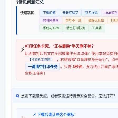
常见问题汇总
快速跳转：
下载问题
安装红绿叉
签名报错
USB识别
局域网共享
型号不一致
装好无反应
打印
系统与ARM
清空打印队列
工具箱
打印任务卡死、"正在删除"半天删不掉？
⚡
后面想打印的文件全部被堵住无法动弹？使用本站免费自
，右键选择"以管理员身份运行"，点
【打印机工具箱】
一键清空打印任务
。只需
3秒钟
，强力终止并重启系
空积压任务！
Q
点击下载没反应，或者双击运行提示安全警告、无法打开？
📌 下载后请认准这个图标：