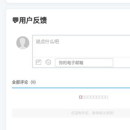
您可以将您遇到的问题反馈给我们。请务必附带：
打印机完整型
：
Samsung SCX-3401、3405
等属于同系列，官方驱
在系统工具模块下，点击
【清
智能扫描并查看打印机当前的真实硬件端口；
⚠️ ARM架构笔记本提醒：若您的电脑是搭载骁龙处理器的超薄本、Su
遇到故障时的具体报错弹窗截图
。
Samsung SCX-3400 Series
.
（备选方案）通过"网络打印共享器"硬件可直接将传统USB打印
件将自动安全停止后台服务、
Windows ARM 系统设备，普通的 X86/X64 驱动将无法
新手免输命令行，一键呼出各种系统底层打印设置。
印机，多电脑连接不求人、不受补丁影响。
新启动打印引擎，一键彻底解
门的 ARM 专用驱动。普通电脑用户请忽略本条。
💬用户反馈
💡 这种情况特别多，这里不一一列举。
📬 统一反馈邮箱：
dyjqd@qq.com
官方免费下载入口：
https://www.dyjqd.com/api/down.htm
查看打印共享服务器 ＞
打印机工具箱下载地址：
（工具箱全面支持 Win7/8/10/11，终身免费，没有任何隐藏收费
https://www.dyjqd.com/ap
我们会有专人定期查收并整理高频疑难解答，感谢您的支持与厚爱
💡 通俗类比：
这就好比 iPhone 15、iPhone 15 Pro 外
说点什么吧
系统时，下载的都是同一个统称为"iOS 17"的安装包。这里的 510 Se
是它们共享的"系统"。
👨‍💻 站长有话说：
咱几乎每天都在远程帮网友安装各种打印机驱动。本站提供的驱
频使用的，要是驱动有错或者不能用，站长每天帮人装机时早就
大家反馈的问题也会及时验证修复，大家完全可以放心下载。
全部评论（
0
）
🎯 检验标准：只要驱动顺利装完，设备管理器内没有黄色感叹
出纸，就说明已经完美兼容，无需纠结显示名称上的细微差别
还没有评论，快来抢沙发吧！