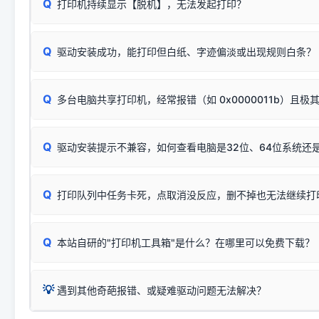
Q
打印机持续显示【脱机】，无法发起打印？
观察打印机指示灯：
🟢 绿灯常亮
通常代表机器处于正常
USB设备简易修复教程
为了提高开发和维护效率，官方只会为该系列发布**一套通用的
或
🟡 黄灯
闪烁/常亮，一般表示缺纸、卡纸或耗材未能
时，通常会采用这个系列中的**基础款型号**，或者在尾部加
简单尝试：关闭打印机电源，重启电脑，重新插拔机箱后置原
识。
Q
进行简易复印测试（限一体机）：掀开扫描仪盖板，原稿朝
驱动安装成功，能打印但白纸、字迹偏淡或出现规则白条？
进入系统打印队列，点击顶部「打印机」菜单，检查并
取消
按下带有复印标识
的按键测试。
机」
选项；
此现象通常与驱动无关，大多为耗材或硬件故障，请优先进行机
✅ 复印正常 = 打印机硬件良好。故障通常出在电脑驱动、
📌 行业常见典型例子（它们共用同一个官方驱动包）：
若打印任务堆积卡死，可尝试使用本站免费工具箱，一键修
Q
断：
多台电脑共享打印机，经常报错（如 0x0000011b）且极
上；
惠普 (HP)
完整图文修复指导：
打印机显示脱机一键修复教程
❌ 复印无反应/打印白纸 = 打印机本身存在硬件故障。重
机身自检或复印同样不正常：激光机可能碳粉耗尽、硒鼓寿
：
HP Smart Tank 511、515、516、518
等属于同系列
Windows安全补丁更新后，极易导致局域网USB共享模式下报错 `0
系售后或商家。
能墨盒干涸、喷头堵塞。
显示为
HP Smart Tank 510 Series
.
Q
频繁脱机。
驱动安装提示不兼容，如何查看电脑是32位、64位系统还是
分步排查方案：
驱动装好无法打印完整排查方案
机身单独测试一切正常，唯独电脑打印时出现异常：需重新检测 
：
HP DeskJet 2131、2132、2138
等属于同系列，官方
✅ 建议首先自查：打印机本身是否支持WiFi/无线或有线
试页、端口或驱动配置。
为
HP DeskJet 2130 Series
.
式最稳定）
在键盘上同时按下
+
Win
P
Q
爱普生 (Epson)
打印队列中任务卡死，点取消没反应，删不掉也无法继续打
一键打开系统属性，即可查看
如果您需要选购更换硒鼓或墨盒等，可点击右侧链接查看。微薄
检查机身背面，是否配有 RJ45 网络接口；
：
Epson L4266、L4268、L4269
等属于同系列，官方
型。
于本站服务器租用与工具箱的维护。
检查操作面板上是否有类似无线/WiFi的图标或按键；
为
Epson L4260 Series
.
当发送了错误的打印指令、想删
您也可以使用本站自研的
【打
Q
本站自研的"打印机工具箱"是什么？在哪里可以免费下载？
查看高性价比耗材 ＞
打印机具体型号后缀若带有
佳能 (Canon)
W / DN / WiFi
，通常代表具备
得等好久才有反应挺浪费时间的
在左下角"系统信息"一栏中，
：
Canon G3820、G3821、G3860
等属于同系列，官
若打印机本身带有网口/WiFi，请直接将其配置为网络打印模
到当前的操作系统版本以及系
💡 推荐使用工具箱一键清理：
这是本站自研开发的**绿色、免安装、无广告维护小工具**，
为
Canon G3020 Series
.
USB局域网共享方案。
💡
下载并打开本站自研的
【打印
疑难操作：
遇到其他奇葩报错、或疑难驱动问题无法解决？
详细图文指南：
如何查看自己电
三星 (Samsung)
进入左侧
「安装维护」
菜单；
共享报错完整修复教程：
0x0000011b报错手工解决办法
一键重启打印服务，清除各种顽固卡死、无法删除的打印队