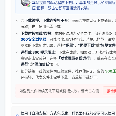
本站提供的驱动程序下载后，基本都是显示如左图所
压"图标，双击它即可直接运行安装。
若
下载缓慢、下载连接打不开
：页面若提供网盘下载通道，
获取；也可使用迅雷下载。
下载时被拦截/误报
：本站驱动均为安全文件，部分浏览器（如 C
360安全浏览器
）可能会出现误报拦截。若提示拦截，请按
览器的下载历史记录，选择
"保留"
、
"仍要下载"
或
"恢复文件
运行或 360 提示阻止
：下载完成后，如果双击无法运行或
右键点击安装包，选择
「以管理员身份运行」
，或者在安全
运行"
或
"添加信任"
即可。
部分链接下载的文件为压缩文件，推荐使用无广告的
360
包损坏，代表文件未完整下载，请重新下载即可。
如遇到文件持续无法下载或链接失效，请点击右侧：
报错反
使用【自动安装】方式完成后，列表里有绿勾提示可以使用
Q