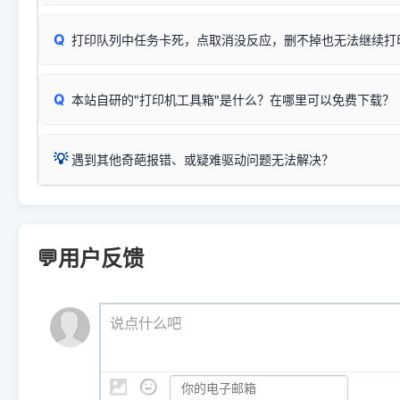
✅ 建议首先自查：打印机本身是否支持WiFi/无线或有线
试页、端口或驱动配置。
为
HP DeskJet 2130 Series
.
式最稳定）
在键盘上同时按下
+
Win
P
Q
爱普生 (Epson)
打印队列中任务卡死，点取消没反应，删不掉也无法继续打
一键打开系统属性，即可查看
如果您需要选购更换硒鼓或墨盒等，可点击右侧链接查看。微薄
检查机身背面，是否配有 RJ45 网络接口；
：
Epson L4266、L4268、L4269
等属于同系列，官方
型。
于本站服务器租用与工具箱的维护。
检查操作面板上是否有类似无线/WiFi的图标或按键；
为
Epson L4260 Series
.
当发送了错误的打印指令、想删
您也可以使用本站自研的
【打
Q
本站自研的"打印机工具箱"是什么？在哪里可以免费下载？
查看高性价比耗材 ＞
打印机具体型号后缀若带有
佳能 (Canon)
W / DN / WiFi
，通常代表具备
得等好久才有反应挺浪费时间的
在左下角"系统信息"一栏中，
：
Canon G3820、G3821、G3860
等属于同系列，官
若打印机本身带有网口/WiFi，请直接将其配置为网络打印模
到当前的操作系统版本以及系
💡 推荐使用工具箱一键清理：
这是本站自研开发的**绿色、免安装、无广告维护小工具**，
为
Canon G3020 Series
.
USB局域网共享方案。
💡
下载并打开本站自研的
【打印
疑难操作：
遇到其他奇葩报错、或疑难驱动问题无法解决？
详细图文指南：
如何查看自己电
三星 (Samsung)
进入左侧
「安装维护」
菜单；
共享报错完整修复教程：
0x0000011b报错手工解决办法
一键重启打印服务，清除各种顽固卡死、无法删除的打印队
您可以将您遇到的问题反馈给我们。请务必附带：
打印机完整型
：
Samsung SCX-3401、3405
等属于同系列，官方驱
在系统工具模块下，点击
【清
智能扫描并查看打印机当前的真实硬件端口；
⚠️ ARM架构笔记本提醒：若您的电脑是搭载骁龙处理器的超薄本、Su
遇到故障时的具体报错弹窗截图
。
Samsung SCX-3400 Series
.
（备选方案）通过"网络打印共享器"硬件可直接将传统USB打印
件将自动安全停止后台服务、
Windows ARM 系统设备，普通的 X86/X64 驱动将无法
新手免输命令行，一键呼出各种系统底层打印设置。
印机，多电脑连接不求人、不受补丁影响。
新启动打印引擎，一键彻底解
门的 ARM 专用驱动。普通电脑用户请忽略本条。
💬用户反馈
💡 这种情况特别多，这里不一一列举。
📬 统一反馈邮箱：
dyjqd@qq.com
官方免费下载入口：
https://www.dyjqd.com/api/down.htm
查看打印共享服务器 ＞
打印机工具箱下载地址：
（工具箱全面支持 Win7/8/10/11，终身免费，没有任何隐藏收费
https://www.dyjqd.com/ap
我们会有专人定期查收并整理高频疑难解答，感谢您的支持与厚爱
💡 通俗类比：
这就好比 iPhone 15、iPhone 15 Pro 外
说点什么吧
系统时，下载的都是同一个统称为"iOS 17"的安装包。这里的 510 Se
是它们共享的"系统"。
👨‍💻 站长有话说：