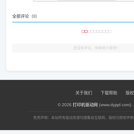
咱几乎每天都在远程帮网友安装各种打印机驱动。本站提供的驱
频使用的，要是驱动有错或者不能用，站长每天帮人装机时早就
大家反馈的问题也会及时验证修复，大家完全可以放心下载。
全部评论（
0
）
🎯 检验标准：只要驱动顺利装完，设备管理器内没有黄色感叹
出纸，就说明已经完美兼容，无需纠结显示名称上的细微差别
还没有评论，快来抢沙发吧！
关于我们
下载帮助
版权
© 2026
打印机驱动网
(www.dyjqd.com). 
免责声明：本站所有驱动资源均搜集自互联网，版权归原软件制