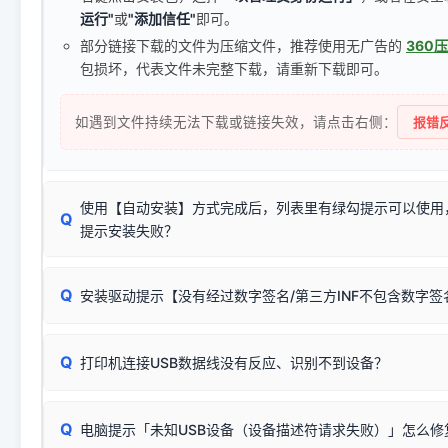
运行"
或
"添加信任"
即可。
部分链接下载的文件为压缩文件，推荐使用无广告的
360
包损坏，代表文件未完整下载，请重新下载即可。
如遇到文件持续无法下载或链接失效，请点击右侧：
报错反
使用【自动安装】方式完成后，列表里有绿勾提示可以使用
Q
提示安装失败？
无需担心，这是正常现象。
Q
安装驱动提示【没有经过数字签名/第三方INF不包含数字
由于本站驱动包集成了32位和64位驱动，自动安装程序在运
数，并只安装与系统相匹配的那一部分：
Windows较新版本系统强制校验驱动的安全数字签名。部分
Q
往往会弹出此类提示。
打印机连接USB数据线没有反应、识别不到设备？
：代表与您当
✔ 可以使用了
动已安装成功。
🛡️ 本站驱动均经过严格签名。但由于微软系统安全限制，
部
请对照本站安装器左侧的图示进行排查：
：代表与本机系
✘ 安装失败
系统（如 Win10/Win11 最新版）已彻底不再识别老旧驱动的
Q
电脑提示「未知USB设备（设备描述符请求失败）」怎么修
首先确认打印机电源已开启，USB数据线两端已完全插紧；
（被自动跳过），并不影响正
致安装失败。请尝试以下方案：