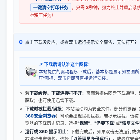
一键清空打印任务
。只需
3秒钟
，强力终止并重启系
空积压任务！
Q
点击下载没反应，或者双击运行提示安全警告、无法打开？
📌 下载后请认准这个图标：
本站提供的驱动程序下载后，基本都是显示如左图所
压"图标，双击它即可直接运行安装。
若
下载缓慢、下载连接打不开
：页面若提供网盘下载通道，
获取；也可使用迅雷下载。
下载时被拦截/误报
：本站驱动均为安全文件，部分浏览器（如 C
360安全浏览器
）可能会出现误报拦截。若提示拦截，请按
览器的下载历史记录，选择
"保留"
、
"仍要下载"
或
"恢复文件
运行或 360 提示阻止
：下载完成后，如果双击无法运行或
右键点击安装包，选择
「以管理员身份运行」
，或者在安全