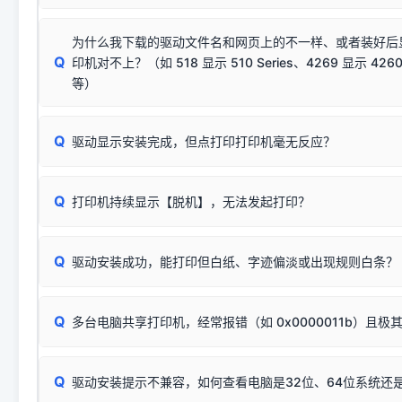
若使用的是台式机，请优先插到电脑机箱的
后置原生USB接
结论：只要窗口里出现了任意一
出现该报错说明电脑读取不到打印机硬件信息。这通常和驱动
该报错是因为老款打印机官方使用的是旧版签名，新版 Win10/W
供电不足极易导致识别失败）；
窗口去打印测试即可。
为什么我下载的驱动文件名和网页上的不一样、或者装好后
查硬件连接：
容，而非文件安全性问题。
排除线材松动后，可尝试更换一条USB数据线，或在设备管
Q
印机对不上？（如 518 显示 510 Series、4269 显示 4260
将USB数据线两端全部拔下，重新插紧；
临时解决方案：
关闭系统驱动强制签名完整步骤
安装完成后可打印Windows系统测试页确认连通，参考：
如何打
硬件改动】刷新硬件列表。
等）
台式电脑请务必插在机箱后置USB插口，切勿使用前置插口
页图文教程
（提醒：此方式仅在安装老款驱动时临时开启，日常正常使用无需
关闭打印机电源，等待约5秒后重新开机，让系统重新握手
🟢 放心：这是正常匹配的官方驱动，通常可以顺利安装与
验。）
Q
驱动显示安装完成，但点打印打印机毫无反应？
尝试更换一条带双磁环屏蔽的优质打印线，劣质或老化的线
这是打印机行业普遍采用的**官方命名规则**。因为品牌商在
因。
配置稍有不同，但内部核心芯片和打印功能基本一致**的几十
建议通过简易自检，快速划分排查范围：
系列"。
若进行上述操作后依然无效，可能为打印机主板接口故障。详
Q
打印机持续显示【脱机】，无法发起打印？
观察打印机指示灯：
🟢 绿灯常亮
通常代表机器处于正常
USB设备简易修复教程
为了提高开发和维护效率，官方只会为该系列发布**一套通用的
或
🟡 黄灯
闪烁/常亮，一般表示缺纸、卡纸或耗材未能
时，通常会采用这个系列中的**基础款型号**，或者在尾部加
简单尝试：关闭打印机电源，重启电脑，重新插拔机箱后置原
识。
Q
进行简易复印测试（限一体机）：掀开扫描仪盖板，原稿朝
驱动安装成功，能打印但白纸、字迹偏淡或出现规则白条？
进入系统打印队列，点击顶部「打印机」菜单，检查并
取消
按下带有复印标识
的按键测试。
机」
选项；
此现象通常与驱动无关，大多为耗材或硬件故障，请优先进行机
✅ 复印正常 = 打印机硬件良好。故障通常出在电脑驱动、
📌 行业常见典型例子（它们共用同一个官方驱动包）：
若打印任务堆积卡死，可尝试使用本站免费工具箱，一键修
Q
断：
多台电脑共享打印机，经常报错（如 0x0000011b）且极
上；
惠普 (HP)
完整图文修复指导：
打印机显示脱机一键修复教程
❌ 复印无反应/打印白纸 = 打印机本身存在硬件故障。重
机身自检或复印同样不正常：激光机可能碳粉耗尽、硒鼓寿
：
HP Smart Tank 511、515、516、518
等属于同系列
Windows安全补丁更新后，极易导致局域网USB共享模式下报错 `0
系售后或商家。
能墨盒干涸、喷头堵塞。
显示为
HP Smart Tank 510 Series
.
Q
频繁脱机。
驱动安装提示不兼容，如何查看电脑是32位、64位系统还是
分步排查方案：
驱动装好无法打印完整排查方案
机身单独测试一切正常，唯独电脑打印时出现异常：需重新检测 
：
HP DeskJet 2131、2132、2138
等属于同系列，官方