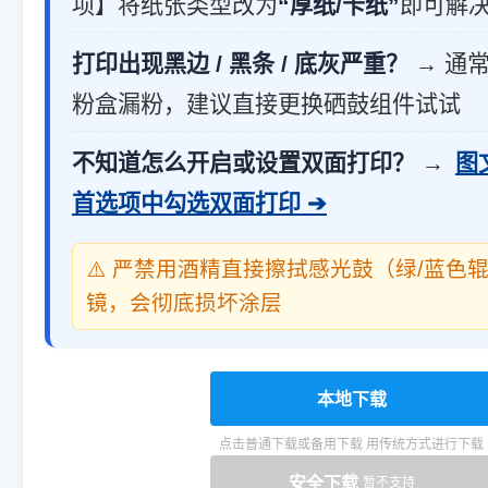
项】将纸张类型改为
“厚纸/卡纸”
即可解
打印出现黑边 / 黑条 / 底灰严重？
→ 通
粉盒漏粉，建议直接更换硒鼓组件试试
不知道怎么开启或设置双面打印？
→
图
首选项中勾选双面打印 ➔
⚠️ 严禁用酒精直接擦拭感光鼓（绿/蓝色
镜，会彻底损坏涂层
本地下载
点击普通下载或备用下载 用传统方式进行下载
安全下载
暂不支持