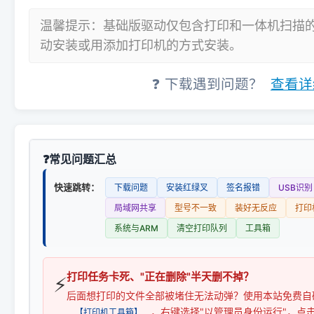
温馨提示：基础版驱动仅包含打印和一体机扫描
动安装或用添加打印机的方式安装。
❓ 下载遇到问题？
查看详
常见问题汇总
快速跳转：
下载问题
安装红绿叉
签名报错
USB识别
局域网共享
型号不一致
装好无反应
打印
系统与ARM
清空打印队列
工具箱
打印任务卡死、"正在删除"半天删不掉？
⚡
后面想打印的文件全部被堵住无法动弹？使用本站免费自
，右键选择"以管理员身份运行"，点
【打印机工具箱】