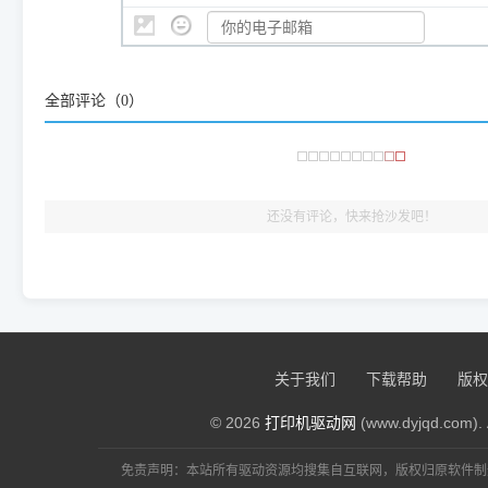
👨‍💻 站长有话说：
咱几乎每天都在远程帮网友安装各种打印机驱动。本站提供的驱
频使用的，要是驱动有错或者不能用，站长每天帮人装机时早就
全部评论（
0
）
大家反馈的问题也会及时验证修复，大家完全可以放心下载。
🎯 检验标准：只要驱动顺利装完，设备管理器内没有黄色感叹
出纸，就说明已经完美兼容，无需纠结显示名称上的细微差别
还没有评论，快来抢沙发吧！
关于我们
下载帮助
版权
© 2026
打印机驱动网
(www.dyjqd.com). 
免责声明：本站所有驱动资源均搜集自互联网，版权归原软件制