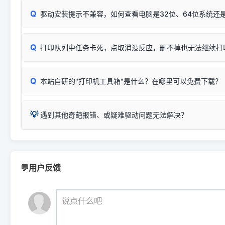
：
HP Smart Tank 511、515、516、518
等属于同系列
Windows安全补丁更新后，极易导致局域网USB共享模式下报错 `0
系售后或商家。
能墨盒干涸、喷头堵塞。
显示为
HP Smart Tank 510 Series
.
Q
频繁脱机。
驱动安装提示不兼容，如何查看电脑是32位、64位系统还是
分步排查方案：
驱动装好无法打印完整排查方案
机身单独测试一切正常，唯独电脑打印时出现异常：需重新检测 
：
HP DeskJet 2131、2132、2138
等属于同系列，官方
✅ 建议首先自查：打印机本身是否支持WiFi/无线或有线
试页、端口或驱动配置。
为
HP DeskJet 2130 Series
.
式最稳定）
在键盘上同时按下
+
Win
P
Q
爱普生 (Epson)
打印队列中任务卡死，点取消没反应，删不掉也无法继续打
一键打开系统属性，即可查看
如果您需要选购更换硒鼓或墨盒等，可点击右侧链接查看。微薄
检查机身背面，是否配有 RJ45 网络接口；
：
Epson L4266、L4268、L4269
等属于同系列，官方
型。
于本站服务器租用与工具箱的维护。
检查操作面板上是否有类似无线/WiFi的图标或按键；
为
Epson L4260 Series
.
当发送了错误的打印指令、想删
您也可以使用本站自研的
【打
Q
本站自研的"打印机工具箱"是什么？在哪里可以免费下载？
查看高性价比耗材 ＞
打印机具体型号后缀若带有
佳能 (Canon)
W / DN / WiFi
，通常代表具备
得等好久才有反应挺浪费时间的
在左下角"系统信息"一栏中，
：
Canon G3820、G3821、G3860
等属于同系列，官
若打印机本身带有网口/WiFi，请直接将其配置为网络打印模
到当前的操作系统版本以及系
💡 推荐使用工具箱一键清理：
这是本站自研开发的**绿色、免安装、无广告维护小工具**，
为
Canon G3020 Series
.
USB局域网共享方案。
💡
下载并打开本站自研的
【打印
疑难操作：
遇到其他奇葩报错、或疑难驱动问题无法解决？
详细图文指南：
如何查看自己电
三星 (Samsung)
进入左侧
「安装维护」
菜单；
共享报错完整修复教程：
0x0000011b报错手工解决办法
一键重启打印服务，清除各种顽固卡死、无法删除的打印队
您可以将您遇到的问题反馈给我们。请务必附带：
打印机完整型
：
Samsung SCX-3401、3405
等属于同系列，官方驱
在系统工具模块下，点击
【清
智能扫描并查看打印机当前的真实硬件端口；
⚠️ ARM架构笔记本提醒：若您的电脑是搭载骁龙处理器的超薄本、Su
遇到故障时的具体报错弹窗截图
。
Samsung SCX-3400 Series
.
（备选方案）通过"网络打印共享器"硬件可直接将传统USB打印
件将自动安全停止后台服务、
Windows ARM 系统设备，普通的 X86/X64 驱动将无法
新手免输命令行，一键呼出各种系统底层打印设置。
印机，多电脑连接不求人、不受补丁影响。
新启动打印引擎，一键彻底解
门的 ARM 专用驱动。普通电脑用户请忽略本条。
💬用户反馈
💡 这种情况特别多，这里不一一列举。
📬 统一反馈邮箱：
dyjqd@qq.com
官方免费下载入口：
https://www.dyjqd.com/api/down.htm
查看打印共享服务器 ＞
打印机工具箱下载地址：
（工具箱全面支持 Win7/8/10/11，终身免费，没有任何隐藏收费
https://www.dyjqd.com/ap
我们会有专人定期查收并整理高频疑难解答，感谢您的支持与厚爱
💡 通俗类比：
这就好比 iPhone 15、iPhone 15 Pro 外
说点什么吧
系统时，下载的都是同一个统称为"iOS 17"的安装包。这里的 510 Se
是它们共享的"系统"。