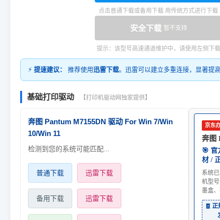
点击普通下载或备用下载 用传统方式进行下载
安全下载
暂不支持
提示：该型号高速通道维护中，请使用左侧下
⚡
提速建议：
推荐使用
迅雷下载
。迅雷可以建立多重连接，显著提
基础打印驱动
【打印机驱动网独家提供】
奔图 Pantum M7155DN 驱动 For Win 7/Win
京东
10/Win 11
奔图 P
检测到您的系统可能匹配...
🎯 
材 /
普通下载
迅雷下载
系统已
机型号
墨盒、
备用下载
迅雷下载
🧾 