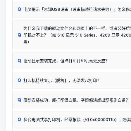
请对照本站安装器左侧的图示进行排查：
：代表与本机系
✘ 安装失败
系统（如 Win10/Win11 最新版）已彻底不再识别老旧驱动的
Q
电脑提示「未知USB设备（设备描述符请求失败）」怎么修
首先确认打印机电源已开启，USB数据线两端已完全插紧；
（被自动跳过），并不影响正
致安装失败。请尝试以下方案：
若使用的是台式机，请优先插到电脑机箱的
后置原生USB接
结论：只要窗口里出现了任意一
出现该报错说明电脑读取不到打印机硬件信息。这通常和驱动
该报错是因为老款打印机官方使用的是旧版签名，新版 Win10/W
供电不足极易导致识别失败）；
窗口去打印测试即可。
为什么我下载的驱动文件名和网页上的不一样、或者装好后
查硬件连接：
容，而非文件安全性问题。
排除线材松动后，可尝试更换一条USB数据线，或在设备管
Q
印机对不上？（如 518 显示 510 Series、4269 显示 4260
将USB数据线两端全部拔下，重新插紧；
临时解决方案：
关闭系统驱动强制签名完整步骤
安装完成后可打印Windows系统测试页确认连通，参考：
如何打
硬件改动】刷新硬件列表。
等）
台式电脑请务必插在机箱后置USB插口，切勿使用前置插口
页图文教程
（提醒：此方式仅在安装老款驱动时临时开启，日常正常使用无需
关闭打印机电源，等待约5秒后重新开机，让系统重新握手
🟢 放心：这是正常匹配的官方驱动，通常可以顺利安装与
验。）
Q
驱动显示安装完成，但点打印打印机毫无反应？
尝试更换一条带双磁环屏蔽的优质打印线，劣质或老化的线
这是打印机行业普遍采用的**官方命名规则**。因为品牌商在
因。
配置稍有不同，但内部核心芯片和打印功能基本一致**的几十
建议通过简易自检，快速划分排查范围：
系列"。
若进行上述操作后依然无效，可能为打印机主板接口故障。详
Q
打印机持续显示【脱机】，无法发起打印？
观察打印机指示灯：
🟢 绿灯常亮
通常代表机器处于正常
USB设备简易修复教程
为了提高开发和维护效率，官方只会为该系列发布**一套通用的
或
🟡 黄灯
闪烁/常亮，一般表示缺纸、卡纸或耗材未能
时，通常会采用这个系列中的**基础款型号**，或者在尾部加
简单尝试：关闭打印机电源，重启电脑，重新插拔机箱后置原
识。
Q
进行简易复印测试（限一体机）：掀开扫描仪盖板，原稿朝
驱动安装成功，能打印但白纸、字迹偏淡或出现规则白条？
进入系统打印队列，点击顶部「打印机」菜单，检查并
取消
按下带有复印标识
的按键测试。
机」
选项；
此现象通常与驱动无关，大多为耗材或硬件故障，请优先进行机
✅ 复印正常 = 打印机硬件良好。故障通常出在电脑驱动、
📌 行业常见典型例子（它们共用同一个官方驱动包）：
若打印任务堆积卡死，可尝试使用本站免费工具箱，一键修
Q
断：
多台电脑共享打印机，经常报错（如 0x0000011b）且极
上；
惠普 (HP)
完整图文修复指导：
打印机显示脱机一键修复教程
❌ 复印无反应/打印白纸 = 打印机本身存在硬件故障。重
机身自检或复印同样不正常：激光机可能碳粉耗尽、硒鼓寿