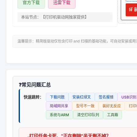
官方下载
迅雷下载
🛒
本站节点：【打印机驱动网独家提供】
温馨提示：精简版驱动仅包含打印 and 扫描的基础功能，可自动安装或
常见问题汇总
快速跳转：
下载问题
安装红绿叉
签名报错
USB识别
局域网共享
型号不一致
装好无反应
打印
系统与ARM
清空打印队列
工具箱
打印任务卡死、"正在删除"半天删不掉？