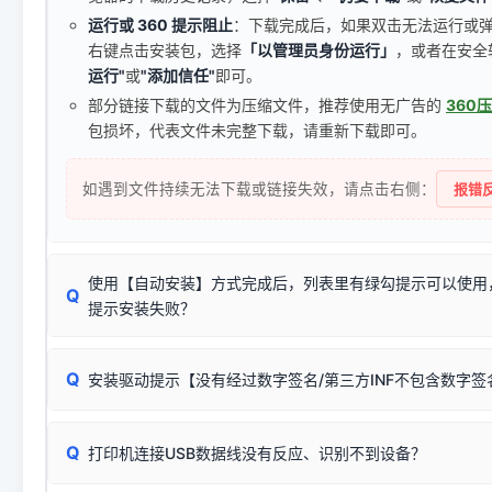
运行或 360 提示阻止
：下载完成后，如果双击无法运行或
右键点击安装包，选择
「以管理员身份运行」
，或者在安全
运行"
或
"添加信任"
即可。
部分链接下载的文件为压缩文件，推荐使用无广告的
360
包损坏，代表文件未完整下载，请重新下载即可。
如遇到文件持续无法下载或链接失效，请点击右侧：
报错反
使用【自动安装】方式完成后，列表里有绿勾提示可以使用
Q
提示安装失败？
无需担心，这是正常现象。
Q
安装驱动提示【没有经过数字签名/第三方INF不包含数字
由于本站驱动包集成了32位和64位驱动，自动安装程序在运
数，并只安装与系统相匹配的那一部分：
Windows较新版本系统强制校验驱动的安全数字签名。部分
Q
往往会弹出此类提示。
打印机连接USB数据线没有反应、识别不到设备？
：代表与您当
✔ 可以使用了
动已安装成功。
🛡️ 本站驱动均经过严格签名。但由于微软系统安全限制，
部