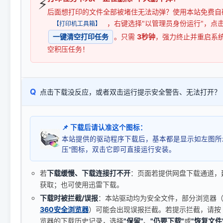
⚡
后面想打印的文件全部被堵住无法动弹？使用本站免费自
，右键选择"以管理员身份运行"，点
【打印机工具箱】
一键清空打印任务
。只需
3秒钟
，强力终止并重启系
空积压任务！
Q
点击下载没反应，或者双击运行提示安全警告、无法打开？
📌 下载后请认准这个图标：
本站提供的驱动程序下载后，基本都是显示如左图所
压"图标，双击它即可直接运行安装。
若
下载缓慢、下载连接打不开
：页面若提供网盘下载通道，
获取；也可使用迅雷下载。
下载时被拦截/误报
：本站驱动均为安全文件，部分浏览器（如 C
360安全浏览器
）可能会出现误报拦截。若提示拦截，请按
览器的下载历史记录，选择
"保留"
、
"仍要下载"
或
"恢复文件