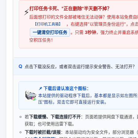
打印任务卡死、"正在删除"半天删不掉？
⚡
后面想打印的文件全部被堵住无法动弹？使用本站免费自
，右键选择"以管理员身份运行"，点
【打印机工具箱】
一键清空打印任务
。只需
3秒钟
，强力终止并重启系
空积压任务！
Q
点击下载没反应，或者双击运行提示安全警告、无法打开？
📌 下载后请认准这个图标：
本站提供的驱动程序下载后，基本都是显示如左图所
压"图标，双击它即可直接运行安装。
若
下载缓慢、下载连接打不开
：页面若提供网盘下载通道，
获取；也可使用迅雷下载。
下载时被拦截/误报
：本站驱动均为安全文件，部分浏览器（如 C