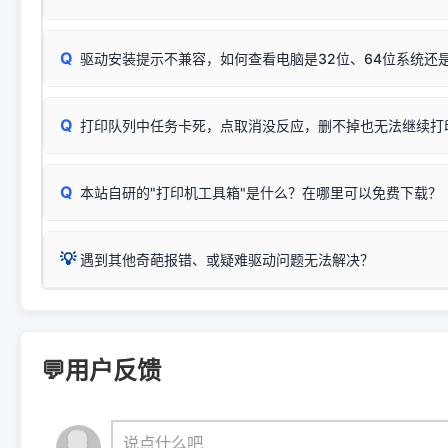
惠普 (HP)
完整图文修复指导：
打印机显示脱机一键修复教程
❌ 复印无反应/打印白纸 = 打印机本身存在硬件故障。重
机身自检或复印同样不正常：激光机可能碳粉耗尽、硒鼓寿
：
HP Smart Tank 511、515、516、518
等属于同系列
Windows安全补丁更新后，极易导致局域网USB共享模式下报错 `0
系售后或商家。
能墨盒干涸、喷头堵塞。
显示为
HP Smart Tank 510 Series
.
Q
频繁脱机。
驱动安装提示不兼容，如何查看电脑是32位、64位系统还是
分步排查方案：
驱动装好无法打印完整排查方案
机身单独测试一切正常，唯独电脑打印时出现异常：需重新检测 
：
HP DeskJet 2131、2132、2138
等属于同系列，官方
✅ 建议首先自查：打印机本身是否支持WiFi/无线或有线
试页、端口或驱动配置。
为
HP DeskJet 2130 Series
.
式最稳定）
在键盘上同时按下
+
Win
P
Q
爱普生 (Epson)
打印队列中任务卡死，点取消没反应，删不掉也无法继续打
一键打开系统属性，即可查看
如果您需要选购更换硒鼓或墨盒等，可点击右侧链接查看。微薄
检查机身背面，是否配有 RJ45 网络接口；
：
Epson L4266、L4268、L4269
等属于同系列，官方
型。
于本站服务器租用与工具箱的维护。
检查操作面板上是否有类似无线/WiFi的图标或按键；
为
Epson L4260 Series
.
当发送了错误的打印指令、想删
您也可以使用本站自研的
【打
Q
本站自研的"打印机工具箱"是什么？在哪里可以免费下载？
查看高性价比耗材 ＞
打印机具体型号后缀若带有
佳能 (Canon)
W / DN / WiFi
，通常代表具备
得等好久才有反应挺浪费时间的
在左下角"系统信息"一栏中，
：
Canon G3820、G3821、G3860
等属于同系列，官
若打印机本身带有网口/WiFi，请直接将其配置为网络打印模
到当前的操作系统版本以及系
💡 推荐使用工具箱一键清理：
这是本站自研开发的**绿色、免安装、无广告维护小工具**，
为
Canon G3020 Series
.
USB局域网共享方案。
💡
下载并打开本站自研的
【打印
疑难操作：
遇到其他奇葩报错、或疑难驱动问题无法解决？
详细图文指南：
如何查看自己电
三星 (Samsung)
进入左侧
「安装维护」
菜单；
共享报错完整修复教程：
0x0000011b报错手工解决办法
一键重启打印服务，清除各种顽固卡死、无法删除的打印队
您可以将您遇到的问题反馈给我们。请务必附带：
打印机完整型
：
Samsung SCX-3401、3405
等属于同系列，官方驱
在系统工具模块下，点击
【清
智能扫描并查看打印机当前的真实硬件端口；
⚠️ ARM架构笔记本提醒：若您的电脑是搭载骁龙处理器的超薄本、Su
遇到故障时的具体报错弹窗截图
。
Samsung SCX-3400 Series
.
（备选方案）通过"网络打印共享器"硬件可直接将传统USB打印
件将自动安全停止后台服务、
Windows ARM 系统设备，普通的 X86/X64 驱动将无法
新手免输命令行，一键呼出各种系统底层打印设置。
印机，多电脑连接不求人、不受补丁影响。
新启动打印引擎，一键彻底解
门的 ARM 专用驱动。普通电脑用户请忽略本条。
💬用户反馈
💡 这种情况特别多，这里不一一列举。
📬 统一反馈邮箱：
dyjqd@qq.com
官方免费下载入口：
https://www.dyjqd.com/api/down.htm
查看打印共享服务器 ＞
打印机工具箱下载地址：
（工具箱全面支持 Win7/8/10/11，终身免费，没有任何隐藏收费
https://www.dyjqd.com/ap
我们会有专人定期查收并整理高频疑难解答，感谢您的支持与厚爱
💡 通俗类比：
这就好比 iPhone 15、iPhone 15 Pro 外
说点什么吧