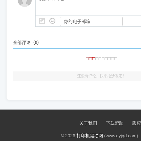
系统时，下载的都是同一个统称为"iOS 17"的安装包。这里的 510 Se
是它们共享的"系统"。
👨‍💻 站长有话说：
咱几乎每天都在远程帮网友安装各种打印机驱动。本站提供的驱
频使用的，要是驱动有错或者不能用，站长每天帮人装机时早就
大家反馈的问题也会及时验证修复，大家完全可以放心下载。
全部评论（
0
）
🎯 检验标准：只要驱动顺利装完，设备管理器内没有黄色感叹
出纸，就说明已经完美兼容，无需纠结显示名称上的细微差别
还没有评论，快来抢沙发吧！
关于我们
下载帮助
版权
© 2026
打印机驱动网
(www.dyjqd.com). 