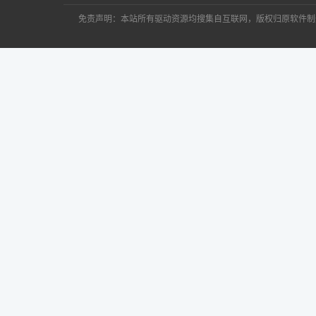
免责声明：本站所有驱动资源均搜集自互联网，版权归原软件制