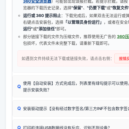
360安全浏览器
）可能会出现误报拦截。若提示拦截，请按
览器的下载历史记录，选择
"保留"
、
"仍要下载"
或
"恢复文件
运行或 360 提示阻止
：下载完成后，如果双击无法运行或
右键点击安装包，选择
「以管理员身份运行」
，或者在安全
运行"
或
"添加信任"
即可。
部分链接下载的文件为压缩文件，推荐使用无广告的
360
包损坏，代表文件未完整下载，请重新下载即可。
如遇到文件持续无法下载或链接失效，请点击右侧：
报错反
使用【自动安装】方式完成后，列表里有绿勾提示可以使用
Q
提示安装失败？
无需担心，这是正常现象。
Q
安装驱动提示【没有经过数字签名/第三方INF不包含数字
由于本站驱动包集成了32位和64位驱动，自动安装程序在运
数，并只安装与系统相匹配的那一部分：
Windows较新版本系统强制校验驱动的安全数字签名。部分
Q
往往会弹出此类提示。
打印机连接USB数据线没有反应、识别不到设备？
：代表与您当
✔ 可以使用了