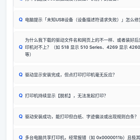
动已安装成功。
🛡️ 本站驱动均经过严格签名。但由于微软系统安全限制，
部
请对照本站安装器左侧的图示进行排查：
：代表与本机系
✘ 安装失败
系统（如 Win10/Win11 最新版）已彻底不再识别老旧驱动的
Q
电脑提示「未知USB设备（设备描述符请求失败）」怎么修
首先确认打印机电源已开启，USB数据线两端已完全插紧；
（被自动跳过），并不影响正
致安装失败。请尝试以下方案：
若使用的是台式机，请优先插到电脑机箱的
后置原生USB接
结论：只要窗口里出现了任意一
出现该报错说明电脑读取不到打印机硬件信息。这通常和驱动
该报错是因为老款打印机官方使用的是旧版签名，新版 Win10/W
供电不足极易导致识别失败）；
窗口去打印测试即可。
为什么我下载的驱动文件名和网页上的不一样、或者装好后
查硬件连接：
容，而非文件安全性问题。
排除线材松动后，可尝试更换一条USB数据线，或在设备管
Q
印机对不上？（如 518 显示 510 Series、4269 显示 4260
将USB数据线两端全部拔下，重新插紧；
临时解决方案：
关闭系统驱动强制签名完整步骤
安装完成后可打印Windows系统测试页确认连通，参考：
如何打
硬件改动】刷新硬件列表。
等）
台式电脑请务必插在机箱后置USB插口，切勿使用前置插口
页图文教程
（提醒：此方式仅在安装老款驱动时临时开启，日常正常使用无需
关闭打印机电源，等待约5秒后重新开机，让系统重新握手
🟢 放心：这是正常匹配的官方驱动，通常可以顺利安装与
验。）
Q
驱动显示安装完成，但点打印打印机毫无反应？
尝试更换一条带双磁环屏蔽的优质打印线，劣质或老化的线
这是打印机行业普遍采用的**官方命名规则**。因为品牌商在
因。
配置稍有不同，但内部核心芯片和打印功能基本一致**的几十
建议通过简易自检，快速划分排查范围：
系列"。
若进行上述操作后依然无效，可能为打印机主板接口故障。详
Q
打印机持续显示【脱机】，无法发起打印？
观察打印机指示灯：
🟢 绿灯常亮
通常代表机器处于正常
USB设备简易修复教程
为了提高开发和维护效率，官方只会为该系列发布**一套通用的
或
🟡 黄灯
闪烁/常亮，一般表示缺纸、卡纸或耗材未能
时，通常会采用这个系列中的**基础款型号**，或者在尾部加
简单尝试：关闭打印机电源，重启电脑，重新插拔机箱后置原
识。
Q
进行简易复印测试（限一体机）：掀开扫描仪盖板，原稿朝
驱动安装成功，能打印但白纸、字迹偏淡或出现规则白条？
进入系统打印队列，点击顶部「打印机」菜单，检查并
取消
按下带有复印标识
的按键测试。
机」
选项；
此现象通常与驱动无关，大多为耗材或硬件故障，请优先进行机
✅ 复印正常 = 打印机硬件良好。故障通常出在电脑驱动、
📌 行业常见典型例子（它们共用同一个官方驱动包）：
若打印任务堆积卡死，可尝试使用本站免费工具箱，一键修
Q
断：
多台电脑共享打印机，经常报错（如 0x0000011b）且极
上；