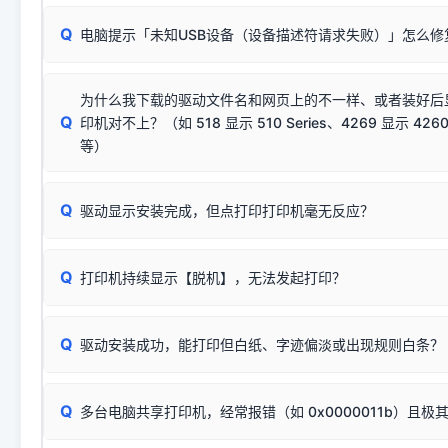
请对照本站安装器左侧的图示进行排查：
：代表与本机系
✘ 安装失败
系统（如 Win10/Win11 最新版）已彻底不再识别老旧驱动的
Q
电脑提示「未知USB设备（设备描述符请求失败）」怎么修
首先确认打印机电源已开启，USB数据线两端已完全插紧；
（被自动跳过），并不影响正
致安装失败。请尝试以下方案：
若使用的是台式机，请优先插到电脑机箱的
后置原生USB接
结论：只要窗口里出现了任意一
出现该报错说明电脑读取不到打印机硬件信息。这通常和驱动
该报错是因为老款打印机官方使用的是旧版签名，新版 Win10/W
供电不足极易导致识别失败）；
窗口去打印测试即可。
为什么我下载的驱动文件名和网页上的不一样、或者装好后
查硬件连接：
容，而非文件安全性问题。
排除线材松动后，可尝试更换一条USB数据线，或在设备管
Q
印机对不上？（如 518 显示 510 Series、4269 显示 4260
将USB数据线两端全部拔下，重新插紧；
临时解决方案：
关闭系统驱动强制签名完整步骤
安装完成后可打印Windows系统测试页确认连通，参考：
如何打
硬件改动】刷新硬件列表。
等）
台式电脑请务必插在机箱后置USB插口，切勿使用前置插口
页图文教程
（提醒：此方式仅在安装老款驱动时临时开启，日常正常使用无需
关闭打印机电源，等待约5秒后重新开机，让系统重新握手
🟢 放心：这是正常匹配的官方驱动，通常可以顺利安装与
验。）
Q
驱动显示安装完成，但点打印打印机毫无反应？
尝试更换一条带双磁环屏蔽的优质打印线，劣质或老化的线
这是打印机行业普遍采用的**官方命名规则**。因为品牌商在
因。
配置稍有不同，但内部核心芯片和打印功能基本一致**的几十
建议通过简易自检，快速划分排查范围：
系列"。
若进行上述操作后依然无效，可能为打印机主板接口故障。详
Q
打印机持续显示【脱机】，无法发起打印？
观察打印机指示灯：
🟢 绿灯常亮
通常代表机器处于正常
USB设备简易修复教程
为了提高开发和维护效率，官方只会为该系列发布**一套通用的
或
🟡 黄灯
闪烁/常亮，一般表示缺纸、卡纸或耗材未能
时，通常会采用这个系列中的**基础款型号**，或者在尾部加
简单尝试：关闭打印机电源，重启电脑，重新插拔机箱后置原
识。
Q
进行简易复印测试（限一体机）：掀开扫描仪盖板，原稿朝
驱动安装成功，能打印但白纸、字迹偏淡或出现规则白条？
进入系统打印队列，点击顶部「打印机」菜单，检查并
取消
按下带有复印标识
的按键测试。
机」
选项；
此现象通常与驱动无关，大多为耗材或硬件故障，请优先进行机
✅ 复印正常 = 打印机硬件良好。故障通常出在电脑驱动、
📌 行业常见典型例子（它们共用同一个官方驱动包）：
若打印任务堆积卡死，可尝试使用本站免费工具箱，一键修
Q
断：
多台电脑共享打印机，经常报错（如 0x0000011b）且极
上；
惠普 (HP)
完整图文修复指导：
打印机显示脱机一键修复教程
❌ 复印无反应/打印白纸 = 打印机本身存在硬件故障。重
机身自检或复印同样不正常：激光机可能碳粉耗尽、硒鼓寿