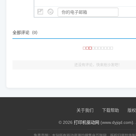
👨‍💻 站长有话说：
咱几乎每天都在远程帮网友安装各种打印机驱动。本站提供的驱
频使用的，要是驱动有错或者不能用，站长每天帮人装机时早就
大家反馈的问题也会及时验证修复，大家完全可以放心下载。
全部评论（
0
）
🎯 检验标准：只要驱动顺利装完，设备管理器内没有黄色感叹
出纸，就说明已经完美兼容，无需纠结显示名称上的细微差别
还没有评论，快来抢沙发吧！
关于我们
下载帮助
版权
© 2026
打印机驱动网
(www.dyjqd.com). 
免责声明：本站所有驱动资源均搜集自互联网，版权归原软件制