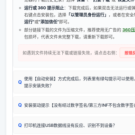
运行或 360 提示阻止
：下载完成后，如果双击无法运行或
右键点击安装包，选择
「以管理员身份运行」
，或者在安全
运行"
或
"添加信任"
即可。
部分链接下载的文件为压缩文件，推荐使用无广告的
360
包损坏，代表文件未完整下载，请重新下载即可。
如遇到文件持续无法下载或链接失效，请点击右侧：
报错反
使用【自动安装】方式完成后，列表里有绿勾提示可以使用
Q
提示安装失败？
无需担心，这是正常现象。
Q
安装驱动提示【没有经过数字签名/第三方INF不包含数字
由于本站驱动包集成了32位和64位驱动，自动安装程序在运
数，并只安装与系统相匹配的那一部分：
Windows较新版本系统强制校验驱动的安全数字签名。部分
Q
往往会弹出此类提示。
打印机连接USB数据线没有反应、识别不到设备？
：代表与您当
✔ 可以使用了
动已安装成功。
🛡️ 本站驱动均经过严格签名。但由于微软系统安全限制，
部