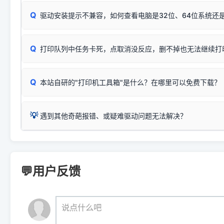
：
HP Smart Tank 511、515、516、518
等属于同系列
Windows安全补丁更新后，极易导致局域网USB共享模式下报错 `0
系售后或商家。
能墨盒干涸、喷头堵塞。
显示为
HP Smart Tank 510 Series
.
Q
频繁脱机。
驱动安装提示不兼容，如何查看电脑是32位、64位系统还是
分步排查方案：
驱动装好无法打印完整排查方案
机身单独测试一切正常，唯独电脑打印时出现异常：需重新检测 
：
HP DeskJet 2131、2132、2138
等属于同系列，官方
✅ 建议首先自查：打印机本身是否支持WiFi/无线或有线
试页、端口或驱动配置。
为
HP DeskJet 2130 Series
.
式最稳定）
在键盘上同时按下
+
Win
P
Q
爱普生 (Epson)
打印队列中任务卡死，点取消没反应，删不掉也无法继续打
一键打开系统属性，即可查看
如果您需要选购更换硒鼓或墨盒等，可点击右侧链接查看。微薄
检查机身背面，是否配有 RJ45 网络接口；
：
Epson L4266、L4268、L4269
等属于同系列，官方
型。
于本站服务器租用与工具箱的维护。
检查操作面板上是否有类似无线/WiFi的图标或按键；
为
Epson L4260 Series
.
当发送了错误的打印指令、想删
您也可以使用本站自研的
【打
Q
本站自研的"打印机工具箱"是什么？在哪里可以免费下载？
查看高性价比耗材 ＞
打印机具体型号后缀若带有
佳能 (Canon)
W / DN / WiFi
，通常代表具备
得等好久才有反应挺浪费时间的
在左下角"系统信息"一栏中，
：
Canon G3820、G3821、G3860
等属于同系列，官
若打印机本身带有网口/WiFi，请直接将其配置为网络打印模
到当前的操作系统版本以及系
💡 推荐使用工具箱一键清理：
这是本站自研开发的**绿色、免安装、无广告维护小工具**，
为
Canon G3020 Series
.
USB局域网共享方案。
💡
下载并打开本站自研的
【打印
疑难操作：
遇到其他奇葩报错、或疑难驱动问题无法解决？
详细图文指南：
如何查看自己电
三星 (Samsung)
进入左侧
「安装维护」
菜单；
共享报错完整修复教程：
0x0000011b报错手工解决办法
一键重启打印服务，清除各种顽固卡死、无法删除的打印队
您可以将您遇到的问题反馈给我们。请务必附带：
打印机完整型
：
Samsung SCX-3401、3405
等属于同系列，官方驱
在系统工具模块下，点击
【清
智能扫描并查看打印机当前的真实硬件端口；
⚠️ ARM架构笔记本提醒：若您的电脑是搭载骁龙处理器的超薄本、Su
遇到故障时的具体报错弹窗截图
。
Samsung SCX-3400 Series
.
（备选方案）通过"网络打印共享器"硬件可直接将传统USB打印
件将自动安全停止后台服务、
Windows ARM 系统设备，普通的 X86/X64 驱动将无法
新手免输命令行，一键呼出各种系统底层打印设置。
印机，多电脑连接不求人、不受补丁影响。
新启动打印引擎，一键彻底解
门的 ARM 专用驱动。普通电脑用户请忽略本条。
💬用户反馈
💡 这种情况特别多，这里不一一列举。
📬 统一反馈邮箱：
dyjqd@qq.com
官方免费下载入口：
https://www.dyjqd.com/api/down.htm
查看打印共享服务器 ＞
打印机工具箱下载地址：
（工具箱全面支持 Win7/8/10/11，终身免费，没有任何隐藏收费
https://www.dyjqd.com/ap
我们会有专人定期查收并整理高频疑难解答，感谢您的支持与厚爱
💡 通俗类比：
这就好比 iPhone 15、iPhone 15 Pro 外
说点什么吧
系统时，下载的都是同一个统称为"iOS 17"的安装包。这里的 510 Se
是它们共享的"系统"。