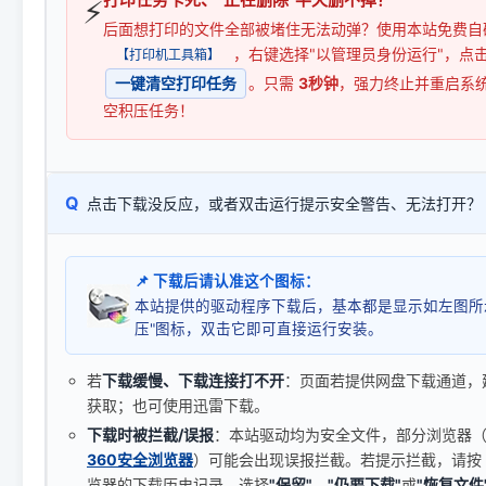
⚡
后面想打印的文件全部被堵住无法动弹？使用本站免费自
，右键选择"以管理员身份运行"，点
【打印机工具箱】
一键清空打印任务
。只需
3秒钟
，强力终止并重启系
空积压任务！
Q
点击下载没反应，或者双击运行提示安全警告、无法打开？
📌 下载后请认准这个图标：
本站提供的驱动程序下载后，基本都是显示如左图所
压"图标，双击它即可直接运行安装。
若
下载缓慢、下载连接打不开
：页面若提供网盘下载通道，
获取；也可使用迅雷下载。
下载时被拦截/误报
：本站驱动均为安全文件，部分浏览器（如 C
360安全浏览器
）可能会出现误报拦截。若提示拦截，请按
览器的下载历史记录，选择
"保留"
、
"仍要下载"
或
"恢复文件