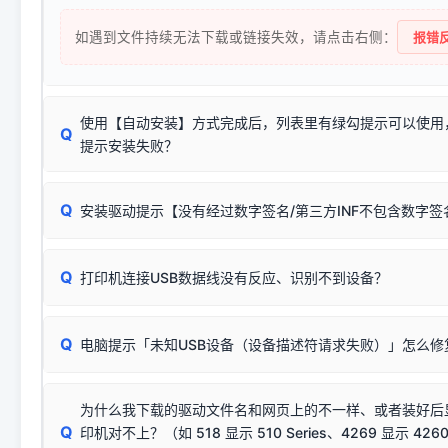
如遇到文件持续无法下载或链接失效，请点击右侧：
报错反
使用【自动安装】方式完成后，列表里有绿勾提示可以使用
Q
提示安装失败？
无需担心，这是正常现象。
Q
安装驱动提示【没有经过数字签名/第三方INF不包含数字
由于本站驱动包集成了32位和64位驱动，自动安装程序在运
数，并只安装与系统相匹配的那一部分：
Windows较新版本系统强制校验驱动的安全数字签名。部分
Q
往往会弹出此类提示。
打印机连接USB数据线没有反应、识别不到设备？
：代表与您当
✔ 可以使用了
动已安装成功。
🛡️ 本站驱动均经过严格签名。但由于微软系统安全限制，
部
请对照本站安装器左侧的图示进行排查：
：代表与本机系
✘ 安装失败
系统（如 Win10/Win11 最新版）已彻底不再识别老旧驱动的
Q
电脑提示「未知USB设备（设备描述符请求失败）」怎么修
首先确认打印机电源已开启，USB数据线两端已完全插紧；
（被自动跳过），并不影响正
致安装失败。请尝试以下方案：
若使用的是台式机，请优先插到电脑机箱的
后置原生USB接
结论：只要窗口里出现了任意一
出现该报错说明电脑读取不到打印机硬件信息。这通常和驱动
该报错是因为老款打印机官方使用的是旧版签名，新版 Win10/W
供电不足极易导致识别失败）；
窗口去打印测试即可。
为什么我下载的驱动文件名和网页上的不一样、或者装好后
查硬件连接：
容，而非文件安全性问题。
排除线材松动后，可尝试更换一条USB数据线，或在设备管
Q
印机对不上？（如 518 显示 510 Series、4269 显示 4260
将USB数据线两端全部拔下，重新插紧；
临时解决方案：
关闭系统驱动强制签名完整步骤