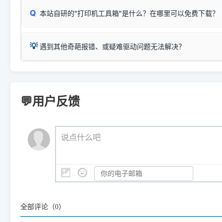
检查操作面板上是否有类似无线/WiFi的图标或按键；
为
Epson L4260 Series
.
当发送了错误的打印指令、想删
您也可以使用本站自研的
【打
Q
本站自研的"打印机工具箱"是什么？在哪里可以免费下载？
查看高性价比耗材 ＞
打印机具体型号后缀若带有
佳能 (Canon)
W / DN / WiFi
，通常代表具备
得等好久才有反应挺浪费时间的
在左下角"系统信息"一栏中，
：
Canon G3820、G3821、G3860
等属于同系列，官
若打印机本身带有网口/WiFi，请直接将其配置为网络打印模
到当前的操作系统版本以及系
💡 推荐使用工具箱一键清理：
这是本站自研开发的**绿色、免安装、无广告维护小工具**，
为
Canon G3020 Series
.
USB局域网共享方案。
💡
下载并打开本站自研的
【打印
疑难操作：
遇到其他奇葩报错、或疑难驱动问题无法解决？
详细图文指南：
如何查看自己电
三星 (Samsung)
进入左侧
「安装维护」
菜单；
共享报错完整修复教程：
0x0000011b报错手工解决办法
一键重启打印服务，清除各种顽固卡死、无法删除的打印队
您可以将您遇到的问题反馈给我们。请务必附带：
打印机完整型
：
Samsung SCX-3401、3405
等属于同系列，官方驱
在系统工具模块下，点击
【清
智能扫描并查看打印机当前的真实硬件端口；
⚠️ ARM架构笔记本提醒：若您的电脑是搭载骁龙处理器的超薄本、Su
遇到故障时的具体报错弹窗截图
。
Samsung SCX-3400 Series
.
（备选方案）通过"网络打印共享器"硬件可直接将传统USB打印
件将自动安全停止后台服务、
Windows ARM 系统设备，普通的 X86/X64 驱动将无法
新手免输命令行，一键呼出各种系统底层打印设置。
印机，多电脑连接不求人、不受补丁影响。
新启动打印引擎，一键彻底解
门的 ARM 专用驱动。普通电脑用户请忽略本条。
💬用户反馈
💡 这种情况特别多，这里不一一列举。
📬 统一反馈邮箱：
dyjqd@qq.com
官方免费下载入口：
https://www.dyjqd.com/api/down.htm
查看打印共享服务器 ＞
打印机工具箱下载地址：
（工具箱全面支持 Win7/8/10/11，终身免费，没有任何隐藏收费
https://www.dyjqd.com/ap
我们会有专人定期查收并整理高频疑难解答，感谢您的支持与厚爱
💡 通俗类比：
这就好比 iPhone 15、iPhone 15 Pro 外
说点什么吧
系统时，下载的都是同一个统称为"iOS 17"的安装包。这里的 510 Se
是它们共享的"系统"。
👨‍💻 站长有话说：
咱几乎每天都在远程帮网友安装各种打印机驱动。本站提供的驱
频使用的，要是驱动有错或者不能用，站长每天帮人装机时早就
大家反馈的问题也会及时验证修复，大家完全可以放心下载。
全部评论（
0
）