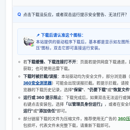
Q
点击下载没反应，或者双击运行提示安全警告、无法打开？
📌 下载后请认准这个图标：
本站提供的驱动程序下载后，基本都是显示如左图所
压"图标，双击它即可直接运行安装。
若
下载缓慢、下载连接打不开
：页面若提供网盘下载通道，
获取；也可使用迅雷下载。
下载时被拦截/误报
：本站驱动均为安全文件，部分浏览器（如 C
360安全浏览器
）可能会出现误报拦截。若提示拦截，请按
览器的下载历史记录，选择
"保留"
、
"仍要下载"
或
"恢复文件
运行或 360 提示阻止
：下载完成后，如果双击无法运行或
右键点击安装包，选择
「以管理员身份运行」
，或者在安全
运行"
或
"添加信任"
即可。
部分链接下载的文件为压缩文件，推荐使用无广告的
360
包损坏，代表文件未完整下载，请重新下载即可。