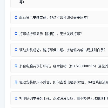
安装完成后可打印Windows系统测试页确认连通，参考：
如何打
硬件改动】刷新硬件列表。
等）
台式电脑请务必插在机箱后置USB插口，切勿使用前置插口
页图文教程
（提醒：此方式仅在安装老款驱动时临时开启，日常正常使用无需
关闭打印机电源，等待约5秒后重新开机，让系统重新握手
🟢 放心：这是正常匹配的官方驱动，通常可以顺利安装与
验。）
Q
驱动显示安装完成，但点打印打印机毫无反应？
尝试更换一条带双磁环屏蔽的优质打印线，劣质或老化的线
这是打印机行业普遍采用的**官方命名规则**。因为品牌商在
因。
配置稍有不同，但内部核心芯片和打印功能基本一致**的几十
建议通过简易自检，快速划分排查范围：
系列"。
若进行上述操作后依然无效，可能为打印机主板接口故障。详
Q
打印机持续显示【脱机】，无法发起打印？
观察打印机指示灯：
🟢 绿灯常亮
通常代表机器处于正常
USB设备简易修复教程
为了提高开发和维护效率，官方只会为该系列发布**一套通用的
或
🟡 黄灯
闪烁/常亮，一般表示缺纸、卡纸或耗材未能
时，通常会采用这个系列中的**基础款型号**，或者在尾部加
简单尝试：关闭打印机电源，重启电脑，重新插拔机箱后置原
识。
Q
进行简易复印测试（限一体机）：掀开扫描仪盖板，原稿朝
驱动安装成功，能打印但白纸、字迹偏淡或出现规则白条？
进入系统打印队列，点击顶部「打印机」菜单，检查并
取消
按下带有复印标识
的按键测试。
机」
选项；
此现象通常与驱动无关，大多为耗材或硬件故障，请优先进行机
✅ 复印正常 = 打印机硬件良好。故障通常出在电脑驱动、
📌 行业常见典型例子（它们共用同一个官方驱动包）：
若打印任务堆积卡死，可尝试使用本站免费工具箱，一键修
Q
断：
多台电脑共享打印机，经常报错（如 0x0000011b）且极
上；
惠普 (HP)
完整图文修复指导：
打印机显示脱机一键修复教程
❌ 复印无反应/打印白纸 = 打印机本身存在硬件故障。重
机身自检或复印同样不正常：激光机可能碳粉耗尽、硒鼓寿
：
HP Smart Tank 511、515、516、518
等属于同系列
Windows安全补丁更新后，极易导致局域网USB共享模式下报错 `0
系售后或商家。
能墨盒干涸、喷头堵塞。
显示为
HP Smart Tank 510 Series
.
Q
频繁脱机。
驱动安装提示不兼容，如何查看电脑是32位、64位系统还是
分步排查方案：
驱动装好无法打印完整排查方案
机身单独测试一切正常，唯独电脑打印时出现异常：需重新检测 
：
HP DeskJet 2131、2132、2138
等属于同系列，官方
✅ 建议首先自查：打印机本身是否支持WiFi/无线或有线
试页、端口或驱动配置。
为
HP DeskJet 2130 Series
.
式最稳定）
在键盘上同时按下
+
Win
P
Q
爱普生 (Epson)
打印队列中任务卡死，点取消没反应，删不掉也无法继续打
一键打开系统属性，即可查看
如果您需要选购更换硒鼓或墨盒等，可点击右侧链接查看。微薄
检查机身背面，是否配有 RJ45 网络接口；
：
Epson L4266、L4268、L4269
等属于同系列，官方
型。
于本站服务器租用与工具箱的维护。