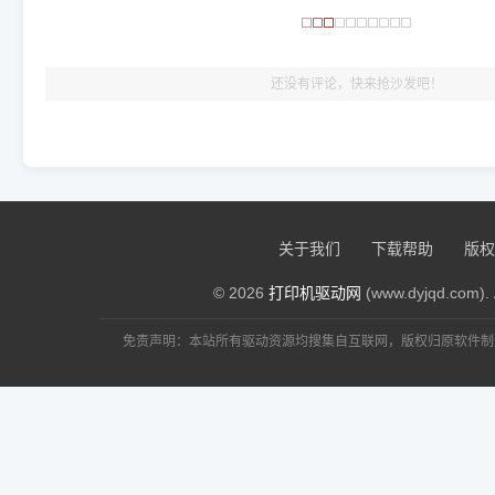
🎯 检验标准：只要驱动顺利装完，设备管理器内没有黄色感叹
出纸，就说明已经完美兼容，无需纠结显示名称上的细微差别
还没有评论，快来抢沙发吧！
关于我们
下载帮助
版权
© 2026
打印机驱动网
(www.dyjqd.com). 
免责声明：本站所有驱动资源均搜集自互联网，版权归原软件制