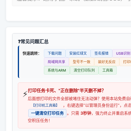
常见问题汇总
快速跳转：
下载问题
安装红绿叉
签名报错
USB识别
局域网共享
型号不一致
装好无反应
打印
系统与ARM
清空打印队列
工具箱
打印任务卡死、"正在删除"半天删不掉？
⚡
后面想打印的文件全部被堵住无法动弹？使用本站免费自
，右键选择"以管理员身份运行"，点
【打印机工具箱】
一键清空打印任务
。只需
3秒钟
，强力终止并重启系
空积压任务！