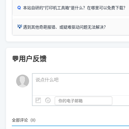
检查操作面板上是否有类似无线/WiFi的图标或按键；
为
Epson L4260 Series
.
当发送了错误的打印指令、想删
您也可以使用本站自研的
【打
Q
本站自研的"打印机工具箱"是什么？在哪里可以免费下载？
查看高性价比耗材 ＞
打印机具体型号后缀若带有
佳能 (Canon)
W / DN / WiFi
，通常代表具备
得等好久才有反应挺浪费时间的
在左下角"系统信息"一栏中，
：
Canon G3820、G3821、G3860
等属于同系列，官
若打印机本身带有网口/WiFi，请直接将其配置为网络打印模
到当前的操作系统版本以及系
💡 推荐使用工具箱一键清理：
这是本站自研开发的**绿色、免安装、无广告维护小工具**，
为
Canon G3020 Series
.
USB局域网共享方案。
💡
下载并打开本站自研的
【打印
疑难操作：
遇到其他奇葩报错、或疑难驱动问题无法解决？
详细图文指南：
如何查看自己电
三星 (Samsung)
进入左侧
「安装维护」
菜单；
共享报错完整修复教程：
0x0000011b报错手工解决办法
一键重启打印服务，清除各种顽固卡死、无法删除的打印队
您可以将您遇到的问题反馈给我们。请务必附带：
打印机完整型
：
Samsung SCX-3401、3405
等属于同系列，官方驱
在系统工具模块下，点击
【清
智能扫描并查看打印机当前的真实硬件端口；
⚠️ ARM架构笔记本提醒：若您的电脑是搭载骁龙处理器的超薄本、Su
遇到故障时的具体报错弹窗截图
。
Samsung SCX-3400 Series
.
（备选方案）通过"网络打印共享器"硬件可直接将传统USB打印
件将自动安全停止后台服务、
Windows ARM 系统设备，普通的 X86/X64 驱动将无法
新手免输命令行，一键呼出各种系统底层打印设置。
印机，多电脑连接不求人、不受补丁影响。
新启动打印引擎，一键彻底解
门的 ARM 专用驱动。普通电脑用户请忽略本条。
💬用户反馈
💡 这种情况特别多，这里不一一列举。
📬 统一反馈邮箱：
dyjqd@qq.com
官方免费下载入口：
https://www.dyjqd.com/api/down.htm
查看打印共享服务器 ＞
打印机工具箱下载地址：
（工具箱全面支持 Win7/8/10/11，终身免费，没有任何隐藏收费
https://www.dyjqd.com/ap
我们会有专人定期查收并整理高频疑难解答，感谢您的支持与厚爱
💡 通俗类比：
这就好比 iPhone 15、iPhone 15 Pro 外
说点什么吧
系统时，下载的都是同一个统称为"iOS 17"的安装包。这里的 510 Se
是它们共享的"系统"。
👨‍💻 站长有话说：
咱几乎每天都在远程帮网友安装各种打印机驱动。本站提供的驱
频使用的，要是驱动有错或者不能用，站长每天帮人装机时早就
大家反馈的问题也会及时验证修复，大家完全可以放心下载。
全部评论（
0
）