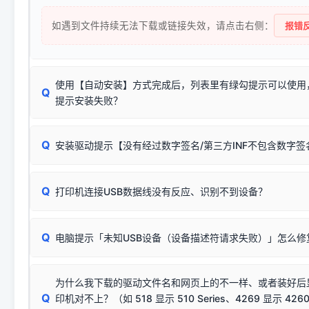
如遇到文件持续无法下载或链接失效，请点击右侧：
报错反
使用【自动安装】方式完成后，列表里有绿勾提示可以使用
Q
提示安装失败？
无需担心，这是正常现象。
Q
安装驱动提示【没有经过数字签名/第三方INF不包含数字
由于本站驱动包集成了32位和64位驱动，自动安装程序在运
数，并只安装与系统相匹配的那一部分：
Windows较新版本系统强制校验驱动的安全数字签名。部分
Q
往往会弹出此类提示。
打印机连接USB数据线没有反应、识别不到设备？
：代表与您当
✔ 可以使用了
动已安装成功。
🛡️ 本站驱动均经过严格签名。但由于微软系统安全限制，
部
请对照本站安装器左侧的图示进行排查：
：代表与本机系
✘ 安装失败
系统（如 Win10/Win11 最新版）已彻底不再识别老旧驱动的
Q
电脑提示「未知USB设备（设备描述符请求失败）」怎么修
首先确认打印机电源已开启，USB数据线两端已完全插紧；
（被自动跳过），并不影响正
致安装失败。请尝试以下方案：
若使用的是台式机，请优先插到电脑机箱的
后置原生USB接
结论：只要窗口里出现了任意一
出现该报错说明电脑读取不到打印机硬件信息。这通常和驱动
该报错是因为老款打印机官方使用的是旧版签名，新版 Win10/W
供电不足极易导致识别失败）；
窗口去打印测试即可。
为什么我下载的驱动文件名和网页上的不一样、或者装好后
查硬件连接：
容，而非文件安全性问题。
排除线材松动后，可尝试更换一条USB数据线，或在设备管
Q
印机对不上？（如 518 显示 510 Series、4269 显示 4260
将USB数据线两端全部拔下，重新插紧；
临时解决方案：
关闭系统驱动强制签名完整步骤