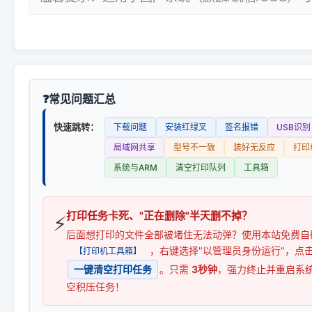
常见问题汇总
快速跳转：
下载问题
安装红绿叉
签名报错
USB识别
局域网共享
型号不一致
装好无反应
打印
系统与ARM
清空打印队列
工具箱
打印任务卡死、"正在删除"半天删不掉？
⚡
后面想打印的文件全部被堵住无法动弹？使用本站免费自
，右键选择"以管理员身份运行"，点
【打印机工具箱】
一键清空打印任务
。只需
3秒钟
，强力终止并重启系
空积压任务！