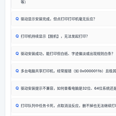
安装完成后可打印Windows系统测试页确认连通，参考：
如何打
硬件改动】刷新硬件列表。
等）
台式电脑请务必插在机箱后置USB插口，切勿使用前置插口
页图文教程
（提醒：此方式仅在安装老款驱动时临时开启，日常正常使用无需
关闭打印机电源，等待约5秒后重新开机，让系统重新握手
🟢 放心：这是正常匹配的官方驱动，通常可以顺利安装与
验。）
Q
驱动显示安装完成，但点打印打印机毫无反应？
尝试更换一条带双磁环屏蔽的优质打印线，劣质或老化的线
这是打印机行业普遍采用的**官方命名规则**。因为品牌商在
因。
配置稍有不同，但内部核心芯片和打印功能基本一致**的几十
建议通过简易自检，快速划分排查范围：
系列"。
若进行上述操作后依然无效，可能为打印机主板接口故障。详
Q
打印机持续显示【脱机】，无法发起打印？
观察打印机指示灯：
🟢 绿灯常亮
通常代表机器处于正常
USB设备简易修复教程
为了提高开发和维护效率，官方只会为该系列发布**一套通用的
或
🟡 黄灯
闪烁/常亮，一般表示缺纸、卡纸或耗材未能
时，通常会采用这个系列中的**基础款型号**，或者在尾部加
简单尝试：关闭打印机电源，重启电脑，重新插拔机箱后置原
识。
Q
进行简易复印测试（限一体机）：掀开扫描仪盖板，原稿朝
驱动安装成功，能打印但白纸、字迹偏淡或出现规则白条？
进入系统打印队列，点击顶部「打印机」菜单，检查并
取消
按下带有复印标识
的按键测试。
机」
选项；
此现象通常与驱动无关，大多为耗材或硬件故障，请优先进行机
✅ 复印正常 = 打印机硬件良好。故障通常出在电脑驱动、
📌 行业常见典型例子（它们共用同一个官方驱动包）：
若打印任务堆积卡死，可尝试使用本站免费工具箱，一键修
Q
断：
多台电脑共享打印机，经常报错（如 0x0000011b）且极
上；
惠普 (HP)
完整图文修复指导：
打印机显示脱机一键修复教程
❌ 复印无反应/打印白纸 = 打印机本身存在硬件故障。重
机身自检或复印同样不正常：激光机可能碳粉耗尽、硒鼓寿
：
HP Smart Tank 511、515、516、518
等属于同系列
Windows安全补丁更新后，极易导致局域网USB共享模式下报错 `0
系售后或商家。
能墨盒干涸、喷头堵塞。
显示为
HP Smart Tank 510 Series
.
Q
频繁脱机。
驱动安装提示不兼容，如何查看电脑是32位、64位系统还是
分步排查方案：
驱动装好无法打印完整排查方案
机身单独测试一切正常，唯独电脑打印时出现异常：需重新检测 
：
HP DeskJet 2131、2132、2138
等属于同系列，官方
✅ 建议首先自查：打印机本身是否支持WiFi/无线或有线
试页、端口或驱动配置。
为
HP DeskJet 2130 Series
.
式最稳定）
在键盘上同时按下
+
Win
P
Q
爱普生 (Epson)
打印队列中任务卡死，点取消没反应，删不掉也无法继续打
一键打开系统属性，即可查看
如果您需要选购更换硒鼓或墨盒等，可点击右侧链接查看。微薄
检查机身背面，是否配有 RJ45 网络接口；
：
Epson L4266、L4268、L4269
等属于同系列，官方
型。
于本站服务器租用与工具箱的维护。