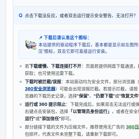
Q
点击下载没反应，或者双击运行提示安全警告、无法打开？
📌 下载后请认准这个图标：
本站提供的驱动程序下载后，基本都是显示如左图所
压"图标，双击它即可直接运行安装。
若
下载缓慢、下载连接打不开
：页面若提供网盘下载通道，
获取；也可使用迅雷下载。
下载时被拦截/误报
：本站驱动均为安全文件，部分浏览器（如 C
360安全浏览器
）可能会出现误报拦截。若提示拦截，请按
览器的下载历史记录，选择
"保留"
、
"仍要下载"
或
"恢复文件
运行或 360 提示阻止
：下载完成后，如果双击无法运行或
右键点击安装包，选择
「以管理员身份运行」
，或者在安全
运行"
或
"添加信任"
即可。
部分链接下载的文件为压缩文件，推荐使用无广告的
360
包损坏，代表文件未完整下载，请重新下载即可。