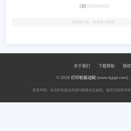
🎯 检验标准：只要驱动顺利装完，设备管理器内没有黄色感叹
出纸，就说明已经完美兼容，无需纠结显示名称上的细微差别
还没有评论，快来抢沙发吧！
关于我们
下载帮助
版权
© 2026
打印机驱动网
(www.dyjqd.com). 
免责声明：本站所有驱动资源均搜集自互联网，版权归原软件制