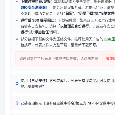
下载时被拦截/误报
：本站驱动均为安全文件，部分浏览器（如 C
360安全浏览器
）可能会出现误报拦截。若提示拦截，请按
览器的下载历史记录，选择
"保留"
、
"仍要下载"
或
"恢复文件
运行或 360 提示阻止
：下载完成后，如果双击无法运行或
右键点击安装包，选择
「以管理员身份运行」
，或者在安全
运行"
或
"添加信任"
即可。
部分链接下载的文件为压缩文件，推荐使用无广告的
360
包损坏，代表文件未完整下载，请重新下载即可。
如遇到文件持续无法下载或链接失效，请点击右侧：
报错反
使用【自动安装】方式完成后，列表里有绿勾提示可以使用
Q
提示安装失败？
无需担心，这是正常现象。
Q
安装驱动提示【没有经过数字签名/第三方INF不包含数字
由于本站驱动包集成了32位和64位驱动，自动安装程序在运
数，并只安装与系统相匹配的那一部分：
Windows较新版本系统强制校验驱动的安全数字签名。部分