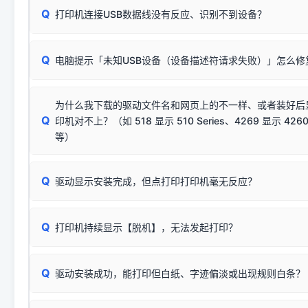
Q
往往会弹出此类提示。
打印机连接USB数据线没有反应、识别不到设备？
：代表与您当
✔ 可以使用了
动已安装成功。
🛡️ 本站驱动均经过严格签名。但由于微软系统安全限制，
部
请对照本站安装器左侧的图示进行排查：
：代表与本机系
✘ 安装失败
系统（如 Win10/Win11 最新版）已彻底不再识别老旧驱动的
Q
电脑提示「未知USB设备（设备描述符请求失败）」怎么修
首先确认打印机电源已开启，USB数据线两端已完全插紧；
（被自动跳过），并不影响正
致安装失败。请尝试以下方案：
若使用的是台式机，请优先插到电脑机箱的
后置原生USB接
结论：只要窗口里出现了任意一
出现该报错说明电脑读取不到打印机硬件信息。这通常和驱动
该报错是因为老款打印机官方使用的是旧版签名，新版 Win10/W
供电不足极易导致识别失败）；
窗口去打印测试即可。
为什么我下载的驱动文件名和网页上的不一样、或者装好后
查硬件连接：
容，而非文件安全性问题。
排除线材松动后，可尝试更换一条USB数据线，或在设备管
Q
印机对不上？（如 518 显示 510 Series、4269 显示 4260
将USB数据线两端全部拔下，重新插紧；
临时解决方案：
关闭系统驱动强制签名完整步骤
安装完成后可打印Windows系统测试页确认连通，参考：
如何打
硬件改动】刷新硬件列表。
等）
台式电脑请务必插在机箱后置USB插口，切勿使用前置插口
页图文教程
（提醒：此方式仅在安装老款驱动时临时开启，日常正常使用无需
关闭打印机电源，等待约5秒后重新开机，让系统重新握手
🟢 放心：这是正常匹配的官方驱动，通常可以顺利安装与
验。）
Q
驱动显示安装完成，但点打印打印机毫无反应？
尝试更换一条带双磁环屏蔽的优质打印线，劣质或老化的线
这是打印机行业普遍采用的**官方命名规则**。因为品牌商在
因。
配置稍有不同，但内部核心芯片和打印功能基本一致**的几十
建议通过简易自检，快速划分排查范围：
系列"。
若进行上述操作后依然无效，可能为打印机主板接口故障。详
Q
打印机持续显示【脱机】，无法发起打印？
观察打印机指示灯：
🟢 绿灯常亮
通常代表机器处于正常
USB设备简易修复教程
为了提高开发和维护效率，官方只会为该系列发布**一套通用的
或
🟡 黄灯
闪烁/常亮，一般表示缺纸、卡纸或耗材未能
时，通常会采用这个系列中的**基础款型号**，或者在尾部加
简单尝试：关闭打印机电源，重启电脑，重新插拔机箱后置原
识。
Q
进行简易复印测试（限一体机）：掀开扫描仪盖板，原稿朝
驱动安装成功，能打印但白纸、字迹偏淡或出现规则白条？
进入系统打印队列，点击顶部「打印机」菜单，检查并
取消
按下带有复印标识
的按键测试。
机」
选项；
此现象通常与驱动无关，大多为耗材或硬件故障，请优先进行机
✅ 复印正常 = 打印机硬件良好。故障通常出在电脑驱动、