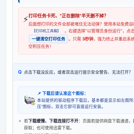
打印任务卡死、"正在删除"半天删不掉？
⚡
后面想打印的文件全部被堵住无法动弹？使用本站免费自
，右键选择"以管理员身份运行"，点
【打印机工具箱】
一键清空打印任务
。只需
3秒钟
，强力终止并重启系
空积压任务！
Q
点击下载没反应，或者双击运行提示安全警告、无法打开？
📌 下载后请认准这个图标：
本站提供的驱动程序下载后，基本都是显示如左图所
压"图标，双击它即可直接运行安装。
若
下载缓慢、下载连接打不开
：页面若提供网盘下载通道，
获取；也可使用迅雷下载。