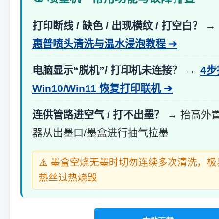
打印断线 / 缺色 / 出现横纹 / 打空白？
→
惠普喷头清洗与温水浸泡教程 ➔
电脑显示“脱机”/ 打印机未连接？
→
4
Win10/Win11 恢复打印联机 ➔
连供管路进空气 / 打不出墨？
→ 抬高外
器从出墨口/墨盒进行抽气拉墨
⚠️ 墨盒空烧无墨时切勿连续多次清洗，
热丝过热烧毁