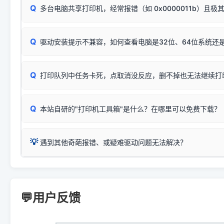
📌 行业常见典型例子（它们共用同一个官方驱动包）：
若打印任务堆积卡死，可尝试使用本站免费工具箱，一键修
Q
断：
多台电脑共享打印机，经常报错（如 0x0000011b）且极
上；
惠普 (HP)
完整图文修复指导：
打印机显示脱机一键修复教程
❌ 复印无反应/打印白纸 = 打印机本身存在硬件故障。重
机身自检或复印同样不正常：激光机可能碳粉耗尽、硒鼓寿
：
HP Smart Tank 511、515、516、518
等属于同系列
Windows安全补丁更新后，极易导致局域网USB共享模式下报错 `0
系售后或商家。
能墨盒干涸、喷头堵塞。
显示为
HP Smart Tank 510 Series
.
Q
频繁脱机。
驱动安装提示不兼容，如何查看电脑是32位、64位系统还是
分步排查方案：
驱动装好无法打印完整排查方案
机身单独测试一切正常，唯独电脑打印时出现异常：需重新检测 
：
HP DeskJet 2131、2132、2138
等属于同系列，官方
✅ 建议首先自查：打印机本身是否支持WiFi/无线或有线
试页、端口或驱动配置。
为
HP DeskJet 2130 Series
.
式最稳定）
在键盘上同时按下
+
Win
P
Q
爱普生 (Epson)
打印队列中任务卡死，点取消没反应，删不掉也无法继续打
一键打开系统属性，即可查看
如果您需要选购更换硒鼓或墨盒等，可点击右侧链接查看。微薄
检查机身背面，是否配有 RJ45 网络接口；
：
Epson L4266、L4268、L4269
等属于同系列，官方
型。
于本站服务器租用与工具箱的维护。
检查操作面板上是否有类似无线/WiFi的图标或按键；
为
Epson L4260 Series
.
当发送了错误的打印指令、想删
您也可以使用本站自研的
【打
Q
本站自研的"打印机工具箱"是什么？在哪里可以免费下载？
查看高性价比耗材 ＞
打印机具体型号后缀若带有
佳能 (Canon)
W / DN / WiFi
，通常代表具备
得等好久才有反应挺浪费时间的
在左下角"系统信息"一栏中，
：
Canon G3820、G3821、G3860
等属于同系列，官
若打印机本身带有网口/WiFi，请直接将其配置为网络打印模
到当前的操作系统版本以及系
💡 推荐使用工具箱一键清理：
这是本站自研开发的**绿色、免安装、无广告维护小工具**，
为
Canon G3020 Series
.
USB局域网共享方案。
💡
下载并打开本站自研的
【打印
疑难操作：
遇到其他奇葩报错、或疑难驱动问题无法解决？
详细图文指南：
如何查看自己电
三星 (Samsung)
进入左侧
「安装维护」
菜单；
共享报错完整修复教程：
0x0000011b报错手工解决办法
一键重启打印服务，清除各种顽固卡死、无法删除的打印队
您可以将您遇到的问题反馈给我们。请务必附带：
打印机完整型
：
Samsung SCX-3401、3405
等属于同系列，官方驱
在系统工具模块下，点击
【清
智能扫描并查看打印机当前的真实硬件端口；
⚠️ ARM架构笔记本提醒：若您的电脑是搭载骁龙处理器的超薄本、Su
遇到故障时的具体报错弹窗截图
。
Samsung SCX-3400 Series
.
（备选方案）通过"网络打印共享器"硬件可直接将传统USB打印
件将自动安全停止后台服务、
Windows ARM 系统设备，普通的 X86/X64 驱动将无法
新手免输命令行，一键呼出各种系统底层打印设置。
印机，多电脑连接不求人、不受补丁影响。
新启动打印引擎，一键彻底解
门的 ARM 专用驱动。普通电脑用户请忽略本条。
💬用户反馈
💡 这种情况特别多，这里不一一列举。
📬 统一反馈邮箱：
dyjqd@qq.com
官方免费下载入口：
https://www.dyjqd.com/api/down.htm
查看打印共享服务器 ＞
打印机工具箱下载地址：
（工具箱全面支持 Win7/8/10/11，终身免费，没有任何隐藏收费
https://www.dyjqd.com/ap
我们会有专人定期查收并整理高频疑难解答，感谢您的支持与厚爱