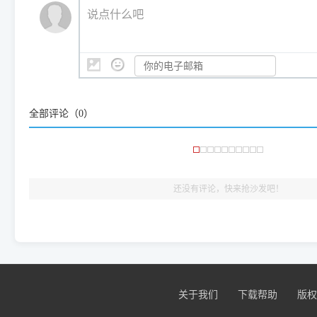
💡 通俗类比：
这就好比 iPhone 15、iPhone 15 Pro 外
说点什么吧
系统时，下载的都是同一个统称为"iOS 17"的安装包。这里的 510 Se
是它们共享的"系统"。
👨‍💻 站长有话说：
咱几乎每天都在远程帮网友安装各种打印机驱动。本站提供的驱
频使用的，要是驱动有错或者不能用，站长每天帮人装机时早就
大家反馈的问题也会及时验证修复，大家完全可以放心下载。
全部评论（
0
）
🎯 检验标准：只要驱动顺利装完，设备管理器内没有黄色感叹
出纸，就说明已经完美兼容，无需纠结显示名称上的细微差别
还没有评论，快来抢沙发吧！
关于我们
下载帮助
版权