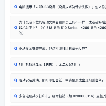
请对照本站安装器左侧的图示进行排查：
：代表与本机系
✘ 安装失败
系统（如 Win10/Win11 最新版）已彻底不再识别老旧驱动的
Q
电脑提示「未知USB设备（设备描述符请求失败）」怎么修
首先确认打印机电源已开启，USB数据线两端已完全插紧；
（被自动跳过），并不影响正
致安装失败。请尝试以下方案：
若使用的是台式机，请优先插到电脑机箱的
后置原生USB接
结论：只要窗口里出现了任意一
出现该报错说明电脑读取不到打印机硬件信息。这通常和驱动
该报错是因为老款打印机官方使用的是旧版签名，新版 Win10/W
供电不足极易导致识别失败）；
窗口去打印测试即可。
为什么我下载的驱动文件名和网页上的不一样、或者装好后
查硬件连接：
容，而非文件安全性问题。
排除线材松动后，可尝试更换一条USB数据线，或在设备管
Q
印机对不上？（如 518 显示 510 Series、4269 显示 4260
将USB数据线两端全部拔下，重新插紧；
临时解决方案：
关闭系统驱动强制签名完整步骤
安装完成后可打印Windows系统测试页确认连通，参考：
如何打
硬件改动】刷新硬件列表。
等）
台式电脑请务必插在机箱后置USB插口，切勿使用前置插口
页图文教程
（提醒：此方式仅在安装老款驱动时临时开启，日常正常使用无需
关闭打印机电源，等待约5秒后重新开机，让系统重新握手
🟢 放心：这是正常匹配的官方驱动，通常可以顺利安装与
验。）
Q
驱动显示安装完成，但点打印打印机毫无反应？
尝试更换一条带双磁环屏蔽的优质打印线，劣质或老化的线
这是打印机行业普遍采用的**官方命名规则**。因为品牌商在
因。
配置稍有不同，但内部核心芯片和打印功能基本一致**的几十
建议通过简易自检，快速划分排查范围：
系列"。
若进行上述操作后依然无效，可能为打印机主板接口故障。详
Q
打印机持续显示【脱机】，无法发起打印？
观察打印机指示灯：
🟢 绿灯常亮
通常代表机器处于正常
USB设备简易修复教程
为了提高开发和维护效率，官方只会为该系列发布**一套通用的
或
🟡 黄灯
闪烁/常亮，一般表示缺纸、卡纸或耗材未能
时，通常会采用这个系列中的**基础款型号**，或者在尾部加
简单尝试：关闭打印机电源，重启电脑，重新插拔机箱后置原
识。
Q
进行简易复印测试（限一体机）：掀开扫描仪盖板，原稿朝
驱动安装成功，能打印但白纸、字迹偏淡或出现规则白条？
进入系统打印队列，点击顶部「打印机」菜单，检查并
取消
按下带有复印标识
的按键测试。
机」
选项；
此现象通常与驱动无关，大多为耗材或硬件故障，请优先进行机
✅ 复印正常 = 打印机硬件良好。故障通常出在电脑驱动、
📌 行业常见典型例子（它们共用同一个官方驱动包）：
若打印任务堆积卡死，可尝试使用本站免费工具箱，一键修
Q
断：
多台电脑共享打印机，经常报错（如 0x0000011b）且极
上；
惠普 (HP)
完整图文修复指导：
打印机显示脱机一键修复教程
❌ 复印无反应/打印白纸 = 打印机本身存在硬件故障。重
机身自检或复印同样不正常：激光机可能碳粉耗尽、硒鼓寿
：
HP Smart Tank 511、515、516、518
等属于同系列