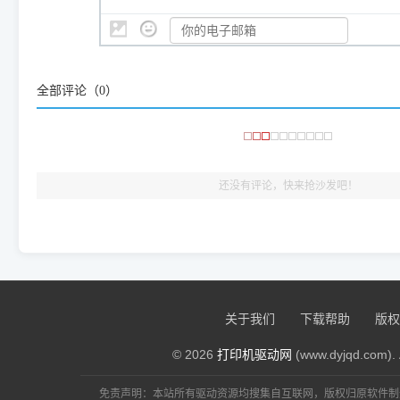
👨‍💻 站长有话说：
咱几乎每天都在远程帮网友安装各种打印机驱动。本站提供的驱
频使用的，要是驱动有错或者不能用，站长每天帮人装机时早就
大家反馈的问题也会及时验证修复，大家完全可以放心下载。
全部评论（
0
）
🎯 检验标准：只要驱动顺利装完，设备管理器内没有黄色感叹
出纸，就说明已经完美兼容，无需纠结显示名称上的细微差别
还没有评论，快来抢沙发吧！
关于我们
下载帮助
版权
© 2026
打印机驱动网
(www.dyjqd.com). 
免责声明：本站所有驱动资源均搜集自互联网，版权归原软件制