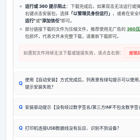
运行或 360 提示阻止
：下载完成后，如果双击无法运行或
右键点击安装包，选择
「以管理员身份运行」
，或者在安全
运行"
或
"添加信任"
即可。
部分链接下载的文件为压缩文件，推荐使用无广告的
360
包损坏，代表文件未完整下载，请重新下载即可。
如遇到文件持续无法下载或链接失效，请点击右侧：
报错反
使用【自动安装】方式完成后，列表里有绿勾提示可以使用
Q
提示安装失败？
无需担心，这是正常现象。
Q
安装驱动提示【没有经过数字签名/第三方INF不包含数字
由于本站驱动包集成了32位和64位驱动，自动安装程序在运
数，并只安装与系统相匹配的那一部分：
Windows较新版本系统强制校验驱动的安全数字签名。部分
Q
往往会弹出此类提示。
打印机连接USB数据线没有反应、识别不到设备？
：代表与您当
✔ 可以使用了
动已安装成功。
🛡️ 本站驱动均经过严格签名。但由于微软系统安全限制，
部