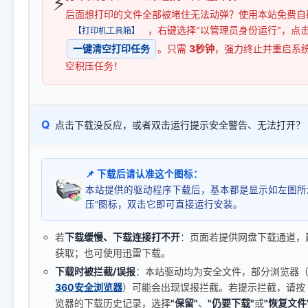
⚡
后面想打印的文件全部被堵住无法动弹？使用本站免费自
，右键选择"以管理员身份运行"，点
【打印机工具箱】
一键清空打印任务
。只需
3秒钟
，强力终止并重启系
空积压任务！
Q
点击下载没反应，或者双击运行提示安全警告、无法打开？
📌 下载后请认准这个图标：
本站提供的驱动程序下载后，基本都是显示如左图所
压"图标，双击它即可直接运行安装。
若
下载缓慢、下载连接打不开
：页面若提供网盘下载通道，
获取；也可使用迅雷下载。
下载时被拦截/误报
：本站驱动均为安全文件，部分浏览器（如 C
360安全浏览器
）可能会出现误报拦截。若提示拦截，请按
览器的下载历史记录，选择
"保留"
、
"仍要下载"
或
"恢复文件