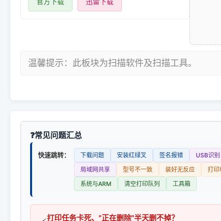
官方下载
迅雷下载
温馨提示：此板块为扫描软件及扫描工具。
常见问题汇总
快速跳转：
下载问题
安装红绿叉
签名报错
USB识别
局域网共享
型号不一致
装好无反应
打印
系统与ARM
清空打印队列
工具箱
打印任务卡死、"正在删除"半天删不掉？