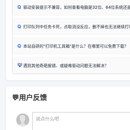
Windows安全补丁更新后，极易导致局域网USB共享模式下报错 `0
系售后或商家。
能墨盒干涸、喷头堵塞。
显示为
HP Smart Tank 510 Series
.
Q
频繁脱机。
驱动安装提示不兼容，如何查看电脑是32位、64位系统还是
分步排查方案：
驱动装好无法打印完整排查方案
机身单独测试一切正常，唯独电脑打印时出现异常：需重新检测 
：
HP DeskJet 2131、2132、2138
等属于同系列，官方
✅ 建议首先自查：打印机本身是否支持WiFi/无线或有线
试页、端口或驱动配置。
为
HP DeskJet 2130 Series
.
式最稳定）
在键盘上同时按下
+
Win
P
Q
爱普生 (Epson)
打印队列中任务卡死，点取消没反应，删不掉也无法继续打
一键打开系统属性，即可查看
如果您需要选购更换硒鼓或墨盒等，可点击右侧链接查看。微薄
检查机身背面，是否配有 RJ45 网络接口；
：
Epson L4266、L4268、L4269
等属于同系列，官方
型。
于本站服务器租用与工具箱的维护。
检查操作面板上是否有类似无线/WiFi的图标或按键；
为
Epson L4260 Series
.
当发送了错误的打印指令、想删
您也可以使用本站自研的
【打
Q
本站自研的"打印机工具箱"是什么？在哪里可以免费下载？
查看高性价比耗材 ＞
打印机具体型号后缀若带有
佳能 (Canon)
W / DN / WiFi
，通常代表具备
得等好久才有反应挺浪费时间的
在左下角"系统信息"一栏中，
：
Canon G3820、G3821、G3860
等属于同系列，官
若打印机本身带有网口/WiFi，请直接将其配置为网络打印模
到当前的操作系统版本以及系
💡 推荐使用工具箱一键清理：
这是本站自研开发的**绿色、免安装、无广告维护小工具**，
为
Canon G3020 Series
.
USB局域网共享方案。
💡
下载并打开本站自研的
【打印
疑难操作：
遇到其他奇葩报错、或疑难驱动问题无法解决？
详细图文指南：
如何查看自己电
三星 (Samsung)
进入左侧
「安装维护」
菜单；
共享报错完整修复教程：
0x0000011b报错手工解决办法
一键重启打印服务，清除各种顽固卡死、无法删除的打印队
您可以将您遇到的问题反馈给我们。请务必附带：
打印机完整型
：
Samsung SCX-3401、3405
等属于同系列，官方驱
在系统工具模块下，点击
【清
智能扫描并查看打印机当前的真实硬件端口；
⚠️ ARM架构笔记本提醒：若您的电脑是搭载骁龙处理器的超薄本、Su
遇到故障时的具体报错弹窗截图
。
Samsung SCX-3400 Series
.
（备选方案）通过"网络打印共享器"硬件可直接将传统USB打印
件将自动安全停止后台服务、
Windows ARM 系统设备，普通的 X86/X64 驱动将无法
新手免输命令行，一键呼出各种系统底层打印设置。
印机，多电脑连接不求人、不受补丁影响。
新启动打印引擎，一键彻底解
门的 ARM 专用驱动。普通电脑用户请忽略本条。
💬用户反馈
💡 这种情况特别多，这里不一一列举。
📬 统一反馈邮箱：
dyjqd@qq.com
官方免费下载入口：
https://www.dyjqd.com/api/down.htm
查看打印共享服务器 ＞
打印机工具箱下载地址：
（工具箱全面支持 Win7/8/10/11，终身免费，没有任何隐藏收费
https://www.dyjqd.com/ap
我们会有专人定期查收并整理高频疑难解答，感谢您的支持与厚爱
💡 通俗类比：
这就好比 iPhone 15、iPhone 15 Pro 外
说点什么吧
系统时，下载的都是同一个统称为"iOS 17"的安装包。这里的 510 Se
是它们共享的"系统"。