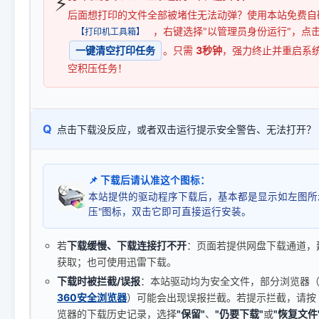
⚡
后面想打印的文件全部被堵住无法动弹？使用本站免费自
，右键选择"以管理员身份运行"，点
【打印机工具箱】
一键清空打印任务
。只需
3秒钟
，强力终止并重启系
空积压任务！
Q
点击下载没反应，或者双击运行提示安全警告、无法打开？
📌 下载后请认准这个图标：
本站提供的驱动程序下载后，基本都是显示如左图所
压"图标，双击它即可直接运行安装。
若
下载缓慢、下载连接打不开
：页面若提供网盘下载通道，
获取；也可使用迅雷下载。
下载时被拦截/误报
：本站驱动均为安全文件，部分浏览器（如 C
360安全浏览器
）可能会出现误报拦截。若提示拦截，请按
览器的下载历史记录，选择
"保留"
、
"仍要下载"
或
"恢复文件