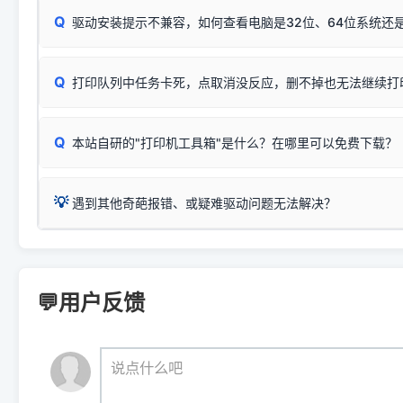
Windows安全补丁更新后，极易导致局域网USB共享模式下报错 `0
系售后或商家。
能墨盒干涸、喷头堵塞。
显示为
HP Smart Tank 510 Series
.
Q
频繁脱机。
驱动安装提示不兼容，如何查看电脑是32位、64位系统还是
分步排查方案：
驱动装好无法打印完整排查方案
机身单独测试一切正常，唯独电脑打印时出现异常：需重新检测 
：
HP DeskJet 2131、2132、2138
等属于同系列，官方
✅ 建议首先自查：打印机本身是否支持WiFi/无线或有线
试页、端口或驱动配置。
为
HP DeskJet 2130 Series
.
式最稳定）
在键盘上同时按下
+
Win
P
Q
爱普生 (Epson)
打印队列中任务卡死，点取消没反应，删不掉也无法继续打
一键打开系统属性，即可查看
如果您需要选购更换硒鼓或墨盒等，可点击右侧链接查看。微薄
检查机身背面，是否配有 RJ45 网络接口；
：
Epson L4266、L4268、L4269
等属于同系列，官方
型。
于本站服务器租用与工具箱的维护。
检查操作面板上是否有类似无线/WiFi的图标或按键；
为
Epson L4260 Series
.
当发送了错误的打印指令、想删
您也可以使用本站自研的
【打
Q
本站自研的"打印机工具箱"是什么？在哪里可以免费下载？
查看高性价比耗材 ＞
打印机具体型号后缀若带有
佳能 (Canon)
W / DN / WiFi
，通常代表具备
得等好久才有反应挺浪费时间的
在左下角"系统信息"一栏中，
：
Canon G3820、G3821、G3860
等属于同系列，官
若打印机本身带有网口/WiFi，请直接将其配置为网络打印模
到当前的操作系统版本以及系
💡 推荐使用工具箱一键清理：
这是本站自研开发的**绿色、免安装、无广告维护小工具**，
为
Canon G3020 Series
.
USB局域网共享方案。
💡
下载并打开本站自研的
【打印
疑难操作：
遇到其他奇葩报错、或疑难驱动问题无法解决？
详细图文指南：
如何查看自己电
三星 (Samsung)
进入左侧
「安装维护」
菜单；
共享报错完整修复教程：
0x0000011b报错手工解决办法
一键重启打印服务，清除各种顽固卡死、无法删除的打印队
您可以将您遇到的问题反馈给我们。请务必附带：
打印机完整型
：
Samsung SCX-3401、3405
等属于同系列，官方驱
在系统工具模块下，点击
【清
智能扫描并查看打印机当前的真实硬件端口；
⚠️ ARM架构笔记本提醒：若您的电脑是搭载骁龙处理器的超薄本、Su
遇到故障时的具体报错弹窗截图
。
Samsung SCX-3400 Series
.
（备选方案）通过"网络打印共享器"硬件可直接将传统USB打印
件将自动安全停止后台服务、
Windows ARM 系统设备，普通的 X86/X64 驱动将无法
新手免输命令行，一键呼出各种系统底层打印设置。
印机，多电脑连接不求人、不受补丁影响。
新启动打印引擎，一键彻底解
门的 ARM 专用驱动。普通电脑用户请忽略本条。
💬用户反馈
💡 这种情况特别多，这里不一一列举。
📬 统一反馈邮箱：
dyjqd@qq.com
官方免费下载入口：
https://www.dyjqd.com/api/down.htm
查看打印共享服务器 ＞
打印机工具箱下载地址：
（工具箱全面支持 Win7/8/10/11，终身免费，没有任何隐藏收费
https://www.dyjqd.com/ap
我们会有专人定期查收并整理高频疑难解答，感谢您的支持与厚爱
💡 通俗类比：
这就好比 iPhone 15、iPhone 15 Pro 外
说点什么吧
系统时，下载的都是同一个统称为"iOS 17"的安装包。这里的 510 Se
是它们共享的"系统"。