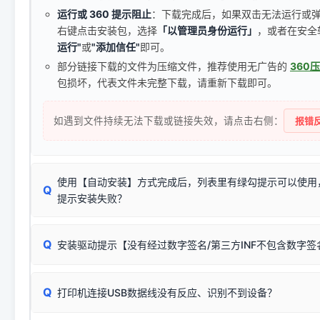
运行或 360 提示阻止
：下载完成后，如果双击无法运行或
右键点击安装包，选择
「以管理员身份运行」
，或者在安全
运行"
或
"添加信任"
即可。
部分链接下载的文件为压缩文件，推荐使用无广告的
360
包损坏，代表文件未完整下载，请重新下载即可。
如遇到文件持续无法下载或链接失效，请点击右侧：
报错反
使用【自动安装】方式完成后，列表里有绿勾提示可以使用
Q
提示安装失败？
无需担心，这是正常现象。
Q
安装驱动提示【没有经过数字签名/第三方INF不包含数字
由于本站驱动包集成了32位和64位驱动，自动安装程序在运
数，并只安装与系统相匹配的那一部分：
Windows较新版本系统强制校验驱动的安全数字签名。部分
Q
往往会弹出此类提示。
打印机连接USB数据线没有反应、识别不到设备？
：代表与您当
✔ 可以使用了
动已安装成功。
🛡️ 本站驱动均经过严格签名。但由于微软系统安全限制，
部