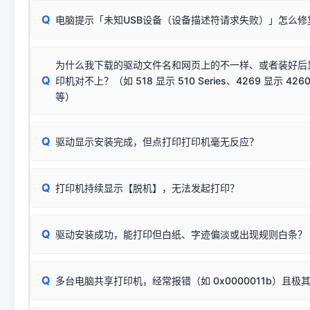
请对照本站安装器左侧的图示进行排查：
：代表与本机系
✘ 安装失败
系统（如 Win10/Win11 最新版）已彻底不再识别老旧驱动的
Q
电脑提示「未知USB设备（设备描述符请求失败）」怎么修
首先确认打印机电源已开启，USB数据线两端已完全插紧；
（被自动跳过），并不影响正
致安装失败。请尝试以下方案：
若使用的是台式机，请优先插到电脑机箱的
后置原生USB接
结论：只要窗口里出现了任意一
出现该报错说明电脑读取不到打印机硬件信息。这通常和驱动
该报错是因为老款打印机官方使用的是旧版签名，新版 Win10/W
供电不足极易导致识别失败）；
窗口去打印测试即可。
为什么我下载的驱动文件名和网页上的不一样、或者装好后
查硬件连接：
容，而非文件安全性问题。
排除线材松动后，可尝试更换一条USB数据线，或在设备管
Q
印机对不上？（如 518 显示 510 Series、4269 显示 4260
将USB数据线两端全部拔下，重新插紧；
临时解决方案：
关闭系统驱动强制签名完整步骤
安装完成后可打印Windows系统测试页确认连通，参考：
如何打
硬件改动】刷新硬件列表。
等）
台式电脑请务必插在机箱后置USB插口，切勿使用前置插口
页图文教程
（提醒：此方式仅在安装老款驱动时临时开启，日常正常使用无需
关闭打印机电源，等待约5秒后重新开机，让系统重新握手
🟢 放心：这是正常匹配的官方驱动，通常可以顺利安装与
验。）
Q
驱动显示安装完成，但点打印打印机毫无反应？
尝试更换一条带双磁环屏蔽的优质打印线，劣质或老化的线
这是打印机行业普遍采用的**官方命名规则**。因为品牌商在
因。
配置稍有不同，但内部核心芯片和打印功能基本一致**的几十
建议通过简易自检，快速划分排查范围：
系列"。
若进行上述操作后依然无效，可能为打印机主板接口故障。详
Q
打印机持续显示【脱机】，无法发起打印？
观察打印机指示灯：
🟢 绿灯常亮
通常代表机器处于正常
USB设备简易修复教程
为了提高开发和维护效率，官方只会为该系列发布**一套通用的
或
🟡 黄灯
闪烁/常亮，一般表示缺纸、卡纸或耗材未能
时，通常会采用这个系列中的**基础款型号**，或者在尾部加
简单尝试：关闭打印机电源，重启电脑，重新插拔机箱后置原
识。
Q
进行简易复印测试（限一体机）：掀开扫描仪盖板，原稿朝
驱动安装成功，能打印但白纸、字迹偏淡或出现规则白条？
进入系统打印队列，点击顶部「打印机」菜单，检查并
取消
按下带有复印标识
的按键测试。
机」
选项；
此现象通常与驱动无关，大多为耗材或硬件故障，请优先进行机
✅ 复印正常 = 打印机硬件良好。故障通常出在电脑驱动、
📌 行业常见典型例子（它们共用同一个官方驱动包）：
若打印任务堆积卡死，可尝试使用本站免费工具箱，一键修
Q
断：
多台电脑共享打印机，经常报错（如 0x0000011b）且极
上；
惠普 (HP)
完整图文修复指导：
打印机显示脱机一键修复教程
❌ 复印无反应/打印白纸 = 打印机本身存在硬件故障。重
机身自检或复印同样不正常：激光机可能碳粉耗尽、硒鼓寿
：
HP Smart Tank 511、515、516、518
等属于同系列