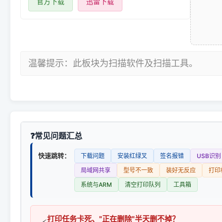
官方下载
迅雷下载
温馨提示：此板块为扫描软件及扫描工具。
常见问题汇总
快速跳转：
下载问题
安装红绿叉
签名报错
USB识别
局域网共享
型号不一致
装好无反应
打印
系统与ARM
清空打印队列
工具箱
打印任务卡死、"正在删除"半天删不掉？