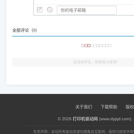
👨‍💻 站长有话说：
咱几乎每天都在远程帮网友安装各种打印机驱动。本站提供的驱
频使用的，要是驱动有错或者不能用，站长每天帮人装机时早就
大家反馈的问题也会及时验证修复，大家完全可以放心下载。
全部评论（
0
）
🎯 检验标准：只要驱动顺利装完，设备管理器内没有黄色感叹
出纸，就说明已经完美兼容，无需纠结显示名称上的细微差别
还没有评论，快来抢沙发吧！
关于我们
下载帮助
版权
© 2026
打印机驱动网
(www.dyjqd.com). 
免责声明：本站所有驱动资源均搜集自互联网，版权归原软件制