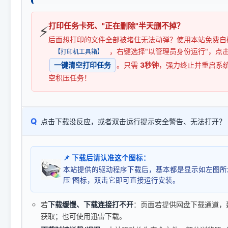
打印任务卡死、"正在删除"半天删不掉？
⚡
后面想打印的文件全部被堵住无法动弹？使用本站免费自
，右键选择"以管理员身份运行"，点
【打印机工具箱】
一键清空打印任务
。只需
3秒钟
，强力终止并重启系
空积压任务！
Q
点击下载没反应，或者双击运行提示安全警告、无法打开？
📌 下载后请认准这个图标：
本站提供的驱动程序下载后，基本都是显示如左图所
压"图标，双击它即可直接运行安装。
若
下载缓慢、下载连接打不开
：页面若提供网盘下载通道，
获取；也可使用迅雷下载。