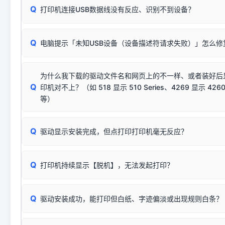
Q
往往会弹出此类提示。
打印机连接USB数据线没有反应、识别不到设备？
：代表与您当
✔ 可以使用了
动已安装成功。
🛡️ 本站驱动均经过严格签名。但由于微软系统安全限制，
部
请对照本站安装器左侧的图示进行排查：
：代表与本机系
✘ 安装失败
系统（如 Win10/Win11 最新版）已彻底不再识别老旧驱动的
Q
电脑提示「未知USB设备（设备描述符请求失败）」怎么修
首先确认打印机电源已开启，USB数据线两端已完全插紧；
（被自动跳过），并不影响正
致安装失败。请尝试以下方案：
若使用的是台式机，请优先插到电脑机箱的
后置原生USB接
结论：只要窗口里出现了任意一
出现该报错说明电脑读取不到打印机硬件信息。这通常和驱动
该报错是因为老款打印机官方使用的是旧版签名，新版 Win10/W
供电不足极易导致识别失败）；
窗口去打印测试即可。
为什么我下载的驱动文件名和网页上的不一样、或者装好后
查硬件连接：
容，而非文件安全性问题。
排除线材松动后，可尝试更换一条USB数据线，或在设备管
Q
印机对不上？（如 518 显示 510 Series、4269 显示 4260
将USB数据线两端全部拔下，重新插紧；
临时解决方案：
关闭系统驱动强制签名完整步骤
安装完成后可打印Windows系统测试页确认连通，参考：
如何打
硬件改动】刷新硬件列表。
等）
台式电脑请务必插在机箱后置USB插口，切勿使用前置插口
页图文教程
（提醒：此方式仅在安装老款驱动时临时开启，日常正常使用无需
关闭打印机电源，等待约5秒后重新开机，让系统重新握手
🟢 放心：这是正常匹配的官方驱动，通常可以顺利安装与
验。）
Q
驱动显示安装完成，但点打印打印机毫无反应？
尝试更换一条带双磁环屏蔽的优质打印线，劣质或老化的线
这是打印机行业普遍采用的**官方命名规则**。因为品牌商在
因。
配置稍有不同，但内部核心芯片和打印功能基本一致**的几十
建议通过简易自检，快速划分排查范围：
系列"。
若进行上述操作后依然无效，可能为打印机主板接口故障。详
Q
打印机持续显示【脱机】，无法发起打印？
观察打印机指示灯：
🟢 绿灯常亮
通常代表机器处于正常
USB设备简易修复教程
为了提高开发和维护效率，官方只会为该系列发布**一套通用的
或
🟡 黄灯
闪烁/常亮，一般表示缺纸、卡纸或耗材未能
时，通常会采用这个系列中的**基础款型号**，或者在尾部加
简单尝试：关闭打印机电源，重启电脑，重新插拔机箱后置原
识。
Q
进行简易复印测试（限一体机）：掀开扫描仪盖板，原稿朝
驱动安装成功，能打印但白纸、字迹偏淡或出现规则白条？
进入系统打印队列，点击顶部「打印机」菜单，检查并
取消
按下带有复印标识
的按键测试。
机」
选项；
此现象通常与驱动无关，大多为耗材或硬件故障，请优先进行机
✅ 复印正常 = 打印机硬件良好。故障通常出在电脑驱动、
📌 行业常见典型例子（它们共用同一个官方驱动包）：