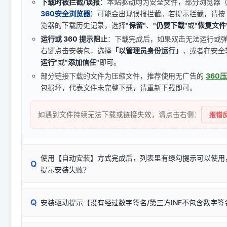
下载时被拦截/误报
：本站驱动均为安全文件，部分浏览器（如 C
360安全浏览器
）可能会出现误报拦截。若提示拦截，请按
览器的下载历史记录，选择
"保留"
、
"仍要下载"
或
"恢复文件
运行或 360 提示阻止
：下载完成后，如果双击无法运行或
右键点击安装包，选择
「以管理员身份运行」
，或者在安全
运行"
或
"添加信任"
即可。
部分链接下载的文件为压缩文件，推荐使用无广告的
360
包损坏，代表文件未完整下载，请重新下载即可。
如遇到文件持续无法下载或链接失效，请点击右侧：
报错反
使用【自动安装】方式完成后，列表里有绿勾提示可以使用
Q
提示安装失败？
无需担心，这是正常现象。
Q
安装驱动提示【没有经过数字签名/第三方INF不包含数字
由于本站驱动包集成了32位和64位驱动，自动安装程序在运
数，并只安装与系统相匹配的那一部分：
Windows较新版本系统强制校验驱动的安全数字签名。部分