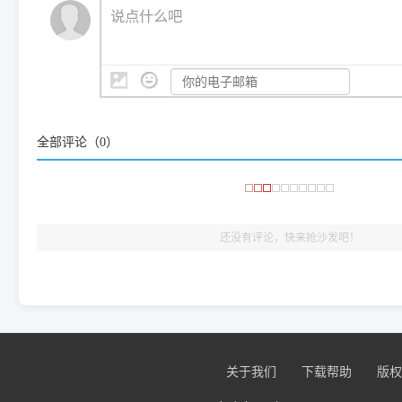
💡 通俗类比：
这就好比 iPhone 15、iPhone 15 Pro 外
说点什么吧
系统时，下载的都是同一个统称为"iOS 17"的安装包。这里的 510 Se
是它们共享的"系统"。
👨‍💻 站长有话说：
咱几乎每天都在远程帮网友安装各种打印机驱动。本站提供的驱
频使用的，要是驱动有错或者不能用，站长每天帮人装机时早就
大家反馈的问题也会及时验证修复，大家完全可以放心下载。
全部评论（
0
）
🎯 检验标准：只要驱动顺利装完，设备管理器内没有黄色感叹
出纸，就说明已经完美兼容，无需纠结显示名称上的细微差别
还没有评论，快来抢沙发吧！
关于我们
下载帮助
版权