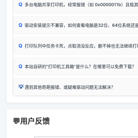
若打印任务堆积卡死，可尝试使用本站免费工具箱，一键修
Q
断：
多台电脑共享打印机，经常报错（如 0x0000011b）且极
上；
惠普 (HP)
完整图文修复指导：
打印机显示脱机一键修复教程
❌ 复印无反应/打印白纸 = 打印机本身存在硬件故障。重
机身自检或复印同样不正常：激光机可能碳粉耗尽、硒鼓寿
：
HP Smart Tank 511、515、516、518
等属于同系列
Windows安全补丁更新后，极易导致局域网USB共享模式下报错 `0
系售后或商家。
能墨盒干涸、喷头堵塞。
显示为
HP Smart Tank 510 Series
.
Q
频繁脱机。
驱动安装提示不兼容，如何查看电脑是32位、64位系统还是
分步排查方案：
驱动装好无法打印完整排查方案
机身单独测试一切正常，唯独电脑打印时出现异常：需重新检测 
：
HP DeskJet 2131、2132、2138
等属于同系列，官方
✅ 建议首先自查：打印机本身是否支持WiFi/无线或有线
试页、端口或驱动配置。
为
HP DeskJet 2130 Series
.
式最稳定）
在键盘上同时按下
+
Win
P
Q
爱普生 (Epson)
打印队列中任务卡死，点取消没反应，删不掉也无法继续打
一键打开系统属性，即可查看
如果您需要选购更换硒鼓或墨盒等，可点击右侧链接查看。微薄
检查机身背面，是否配有 RJ45 网络接口；
：
Epson L4266、L4268、L4269
等属于同系列，官方
型。
于本站服务器租用与工具箱的维护。
检查操作面板上是否有类似无线/WiFi的图标或按键；
为
Epson L4260 Series
.
当发送了错误的打印指令、想删
您也可以使用本站自研的
【打
Q
本站自研的"打印机工具箱"是什么？在哪里可以免费下载？
查看高性价比耗材 ＞
打印机具体型号后缀若带有
佳能 (Canon)
W / DN / WiFi
，通常代表具备
得等好久才有反应挺浪费时间的
在左下角"系统信息"一栏中，
：
Canon G3820、G3821、G3860
等属于同系列，官
若打印机本身带有网口/WiFi，请直接将其配置为网络打印模
到当前的操作系统版本以及系
💡 推荐使用工具箱一键清理：
这是本站自研开发的**绿色、免安装、无广告维护小工具**，
为
Canon G3020 Series
.
USB局域网共享方案。
💡
下载并打开本站自研的
【打印
疑难操作：
遇到其他奇葩报错、或疑难驱动问题无法解决？
详细图文指南：
如何查看自己电
三星 (Samsung)
进入左侧
「安装维护」
菜单；
共享报错完整修复教程：
0x0000011b报错手工解决办法
一键重启打印服务，清除各种顽固卡死、无法删除的打印队
您可以将您遇到的问题反馈给我们。请务必附带：
打印机完整型
：
Samsung SCX-3401、3405
等属于同系列，官方驱
在系统工具模块下，点击
【清
智能扫描并查看打印机当前的真实硬件端口；
⚠️ ARM架构笔记本提醒：若您的电脑是搭载骁龙处理器的超薄本、Su
遇到故障时的具体报错弹窗截图
。
Samsung SCX-3400 Series
.
（备选方案）通过"网络打印共享器"硬件可直接将传统USB打印
件将自动安全停止后台服务、
Windows ARM 系统设备，普通的 X86/X64 驱动将无法
新手免输命令行，一键呼出各种系统底层打印设置。
印机，多电脑连接不求人、不受补丁影响。
新启动打印引擎，一键彻底解
门的 ARM 专用驱动。普通电脑用户请忽略本条。
💬用户反馈
💡 这种情况特别多，这里不一一列举。
📬 统一反馈邮箱：
dyjqd@qq.com
官方免费下载入口：
https://www.dyjqd.com/api/down.htm
查看打印共享服务器 ＞
打印机工具箱下载地址：
（工具箱全面支持 Win7/8/10/11，终身免费，没有任何隐藏收费
https://www.dyjqd.com/ap
我们会有专人定期查收并整理高频疑难解答，感谢您的支持与厚爱